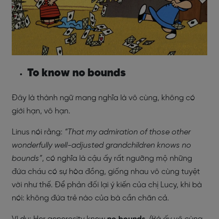
To know no bounds
Đây là thành ngữ mang nghĩa là vô cùng,
không có
giới hạn, vô hạn.
Linus nói rằng:
“That my admiration of those other
wonderfully well-adjusted grandchildren knows no
bounds”
, có nghĩa là cậu ấy rất ngưỡng mộ những
đứa cháu có sự hòa đồng, giống nhau vô cùng tuyệt
vời như thế. Để phản đối lại ý kiến của chị Lucy, khi bà
nói: không đứa trẻ nào của bà cần chăn cả.