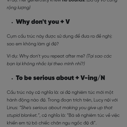
Ví dụ: Her generosity knew
no
bounds.
(Bà ấy vô cùng
rộng lượng)
Why don't you + V
Cụm cấu trúc này được sử dụng để đưa ra đề nghị:
sao em không làm gì đó?
Ví dụ: Why don’t you repeat after me?
(Tại sao các
bạn lại không nhắc lại theo mình nhỉ?)
To be serious about + V-ing/N
Cấu trúc này có nghĩa là: ai đó nghiêm túc mới một
hành động nào đó. Trong đoạn trích trên, Lucy nói với
Linus:
“
She's serious about making you give up that
stupid blanket.”
, có nghĩa là: “Bà sẽ nghiêm túc về việc
khiến em từ bỏ chiếc chăn ngu ngốc đó đi”.