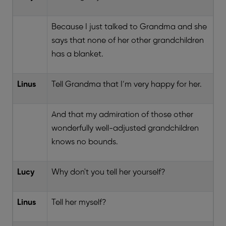
Because I just talked to Grandma and she
says that none of her other grandchildren
has a blanket.
Linus
Tell Grandma that I’m very happy for her.
And that my admiration of those other
wonderfully well-adjusted grandchildren
knows no bounds.
Lucy
Why don't you tell her yourself?
Linus
Tell her myself?