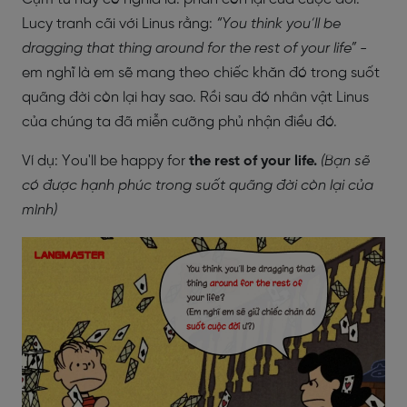
Lucy tranh cãi với Linus rằng:
“You think you’ll be
dragging that thing around for the rest of your life”
-
em nghĩ là em sẽ mang theo chiếc khăn đó trong suốt
quãng đời còn lại hay sao. Rồi sau đó nhân vật Linus
của chúng ta đã miễn cưỡng phủ nhận điều đó.
Ví dụ:
You'll be happy for
the rest of your life.
(Bạn sẽ
có được hạnh phúc trong suốt quãng đời còn lại của
mình)