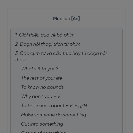
Mục lục
[Ẩn]
1. Giới thiệu qua về bộ phim
2. Đoạn hội thoại trích từ phim
3. Các cụm từ và cấu trúc hay từ đoạn hội
thoại:
What’s it to you?
The rest of your life
To know no bounds
Why don't you + V
To be serious about + V-ing/N
Make someone do something
Cut into something