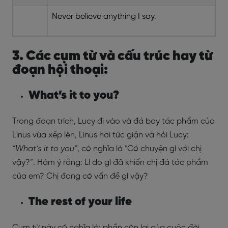
Never believe anything I say.
3. Các cụm từ và cấu trúc hay từ
đoạn hội thoại:
What’s it to you?
Trong đoạn trích, Lucy đi vào và đá bay tác phẩm của
Linus vừa xếp lên, Linus hơi tức giận và hỏi Lucy:
“What’s it to you”
, có nghĩa là “Có chuyện gì với chị
vậy?”. Hàm ý rằng: Lí do gì đã khiến chị đá tác phẩm
của em? Chị đang có vấn đề gì vậy?
The rest of your life
Cụm từ này có nghĩa là: phần còn lại của cuộc đời.