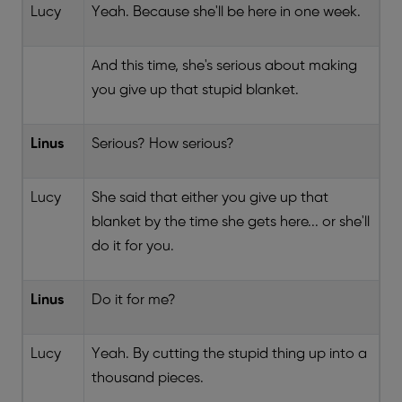
Lucy
Yeah. Because she'll be here in one week.
And this time, she's serious about making
you give up that stupid blanket.
Linus
Serious? How serious?
Lucy
She said that either you give up that
blanket by the time she gets here... or she'll
do it for you.
Linus
Do it for me?
Lucy
Yeah. By cutting the stupid thing up into a
thousand pieces.