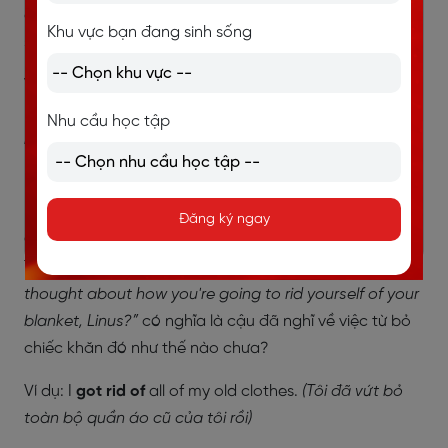
của em ra hàng nghìn mảnh nếu em không vứt nó đi
Khu vực bạn đang sinh sống
sớm
.
Ví dụ: I would like the roast port
cut
into
medium
pieces.
(Tôi muốn heo quay được chặt thành những
Nhu cầu học tập
miếng nhỏ vừa ăn)
Get rid of something
Đăng ký ngay
Cấu trúc này có nghĩa là ai đó thoát ra khỏi cái gì.
Trong đoạn trích, Charlie đã hỏi Linus:
“
Have you
thought about how you're going to rid yourself of your
blanket, Linus?
”
có nghĩa là cậu đã nghĩ về việc từ bỏ
chiếc khăn đó như thế nào chưa?
Ví dụ: I
got rid of
all of my old clothes.
(Tôi đã vứt bỏ
toàn bộ quần áo cũ của tôi rồi)