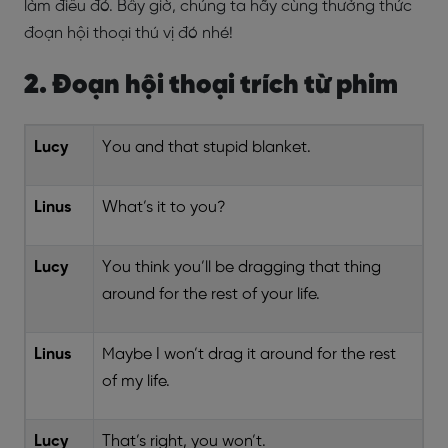
làm điều đó. Bây giờ, chúng ta hãy cùng thưởng thức
đoạn hội thoại thú vị đó nhé!
2. Đoạn hội thoại trích từ phim
Lucy
You and that stupid blanket.
Linus
What’s it to you?
Lucy
You think you’ll be dragging that thing
around for the rest of your life.
Linus
Maybe I won’t drag it around for the rest
of my life.
Lucy
That’s right, you won’t.