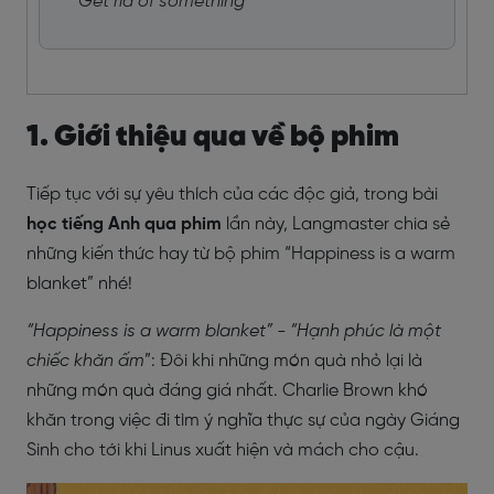
Get rid of something
1. Giới thiệu qua về bộ phim
Tiếp tục với sự yêu thích của các độc giả,
trong bài
học tiếng Anh qua phim
lần này, Langmaster chia sẻ
những kiến thức hay từ bộ phim “Happiness is a warm
blanket” nhé!
“Happiness is a warm blanket” - “Hạnh phúc là một
chiếc khăn ấm
”: Đôi khi những món quà nhỏ lại là
những món quà đáng giá nhất. Charlie Brown khó
khăn trong việc đi tìm ý nghĩa thực sự của ngày Giáng
Sinh cho tới khi Linus xuất hiện và mách cho cậu.