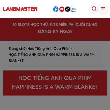
10 SLOTS HỌC THỬ IELTS MIỄN PHÍ CUỐI CÙNG
ĐĂNG KÝ NGAY
Trang chủ
>
Học Tiếng Anh Qua Phim
>
HỌC TIẾNG ANH QUA PHIM HAPPINESS IS A WARM
BLANKET
HỌC TIẾNG ANH QUA PHIM
HAPPINESS IS A WARM BLANKET