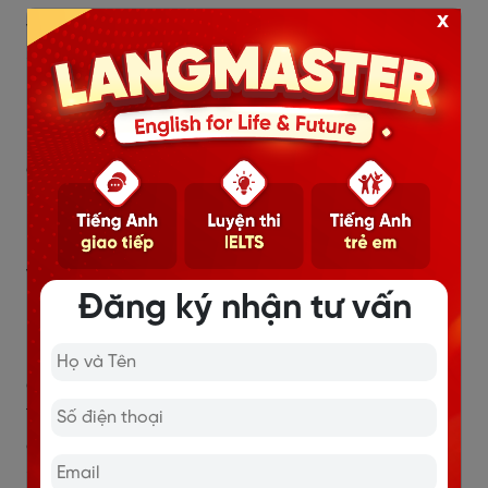
x
Ví dụ: You should be
serious
about
your job.
(Bạn nên
thực sự nghiêm túc với công việc của bạn đi)
Make someone do something
Cấu trúc này ép/ buộc/ khiến ai đó làm gì. Trong đoạn
hội thoại,
“make you give up”
có nghĩa là buộc em
phải từ bỏ.
Ví dụ: Make someone cry.
(khiến ai đó phải khóc)
Đăng ký nhận tư vấn
Cut into something
Cấu trúc này có nghĩa là cắt cái gì đó ra thành cái gì.
Trong đoạn trích, Lucy đã dùng cách này để dọa nạt
em trai của mình:
“
Cutting the stupid thing up into a
thousand pieces”
, có nghĩa là bà sẽ cắt chiếc khăn