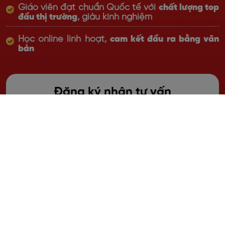
Giáo viên đạt chuẩn Quốc tế với
chất lượng top
đầu thị trường
, giàu kinh nghiệm
Học online linh hoạt,
cam kết đầu ra bằng văn
bản
Đăng ký nhận tư vấn
Khu vực bạn đang sinh sống