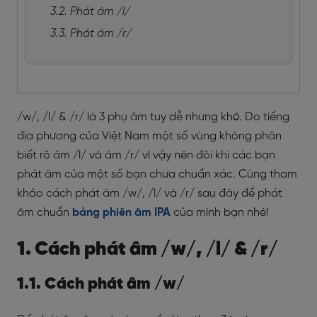
3.2. Phát âm /l/
3.3. Phát âm /r/
/w/, /l/ & /r/ là 3 phụ âm tuy dễ nhưng khó. Do tiếng
địa phương của Việt Nam một số vùng không phân
biết rõ âm /l/ và âm /r/ vì vậy nên đôi khi các bạn
phát âm của một số bạn chưa chuẩn xác. Cùng tham
khảo cách phát âm /w/, /l/ và /r/ sau đây để phát
âm chuẩn
bảng phiên âm IPA
của mình bạn nhé!
1. Cách phát âm /w/, /l/ & /r/
1.1. Cách phát âm /w/