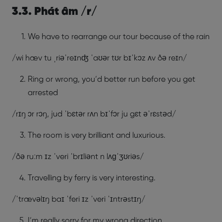
3.3. Phát âm /r/
We have to rearrange our tour because of the rain
/wi hæv tu ˌriəˈreɪnʤ ˈaʊər tʊr bɪˈkɔz ʌv ðə reɪn/
Ring or wrong, you’d better run before you get
arrested
/rɪŋ ɔr rɔŋ, jud ˈbɛtər rʌn bɪˈfɔr ju gɛt əˈrɛstəd/
The room is very brilliant and luxurious.
/ðə ruːm ɪz ˈveri ˈbrɪliənt n lʌɡˈʒʊriəs/
Travelling by ferry is very interesting.
/ˈtrævəlɪŋ baɪ ˈferi ɪz ˈveri ˈɪntrəstɪŋ/
I’m really sorry for my wrong direction.