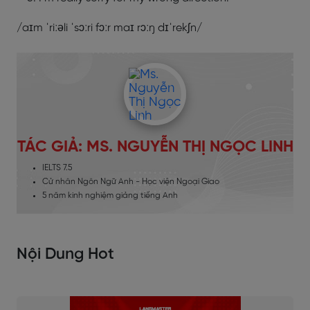
/aɪm ˈriːəli ˈsɔːri fɔːr maɪ rɔːŋ dɪˈrekʃn/
TÁC GIẢ: MS. NGUYỄN THỊ NGỌC LINH
IELTS 7.5
Cử nhân Ngôn Ngữ Anh - Học viện Ngoại Giao
5 năm kinh nghiệm giảng tiếng Anh
Nội Dung Hot