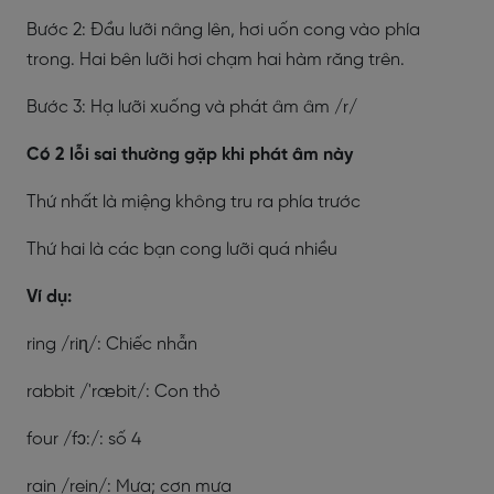
Bước 2: Đầu lưỡi nâng lên, hơi uốn cong vào phía
trong. Hai bên lưỡi hơi chạm hai hàm răng trên.
Bước 3: Hạ lưỡi xuống và phát âm âm /r/
Có 2 lỗi sai thường gặp khi phát âm này
Thứ nhất là miệng không tru ra phía trước
Thứ hai là các bạn cong lưỡi quá nhiều
Ví dụ:
ring /riɳ/: Chiếc nhẫn
rabbit /'ræbit/: Con thỏ
four /fɔ:/: số 4
rain /rein/: Mưa; cơn mưa