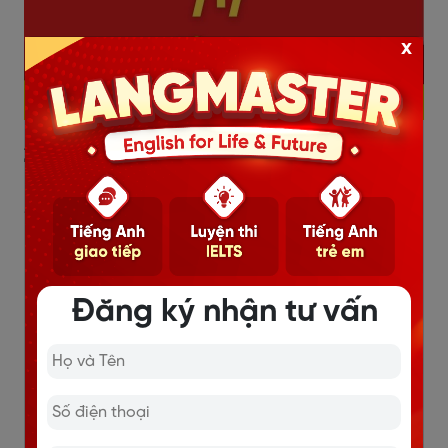
x
2.3. Nhận biết âm /r/
/r/ được phát âm là /r/
Rock /rɔk/: Đá; khối đá nhô lên khỏi mặt đất, mặt biển
Rome /roum/: Thành La mã, Đế quốc La mã
Đăng ký nhận tư vấn
Reach
/ri:tʃ/: Sự chìa ra, sự trải ra
Raise /reiz/: Nâng lên, đỡ dậy; giơ lên, đưa lên, kéo lên;
ngước lên, ngẩng lên