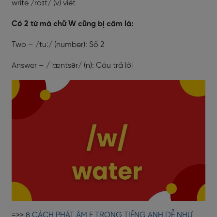
write /raɪt/ (v) viết
Có 2 từ mà chữ W cũng bị câm là:
Two – /tuː/ (number): Số 2
Answer – /ˈæntsər/ (n): Câu trả lời
=>>
8 CÁCH PHÁT ÂM E TRONG TIẾNG ANH DỄ NHƯ