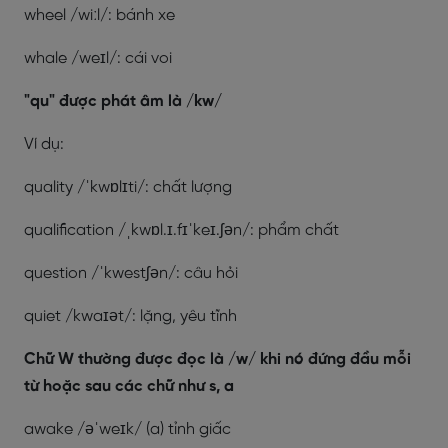
wheel /wiːl/: bánh xe
whale /weɪl/: cái voi
"qu" được phát âm là /kw/
Ví dụ:
quality /ˈkwɒlɪti/: chất lượng
qualification /ˌkwɒl.ɪ.fɪˈkeɪ.ʃən/: phẩm chất
question /ˈkwestʃən/: câu hỏi
quiet /kwaɪət/: lặng, yêu tĩnh
Chữ W thường được đọc là /w/ khi nó đứng đầu mỗi
từ hoặc sau các chữ như s, a
awake /əˈweɪk/ (a) tỉnh giấc