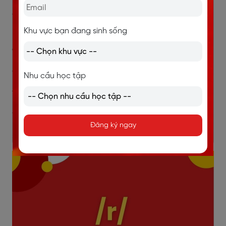
Road /roʊd/:
Con đường; những cái có liên quan đến
đường
Khu vực bạn đang sinh sống
Một số trường hợp chữ “r” không được phát âm và nó
được gọi là “phụ âm câm”:
afternoon /ˌɑːftəˈnuːn/: buổi chiều
Nhu cầu học tập
forbidden /fəˈbɪdən/: cấm
wonderful /ˈwʌndəfəl/: tuyệt vời
Đăng ký ngay
storm /stɔːm/: cơn bão