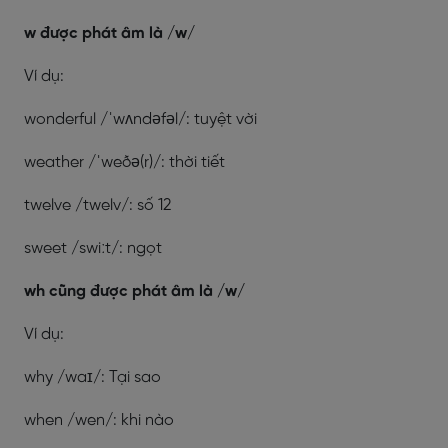
w được phát âm là /w/
Ví dụ:
wonderful /ˈwʌndəfəl/: tuyệt vời
weather /ˈweðə(r)/: thời tiết
twelve /twelv/: số 12
sweet /swiːt/: ngọt
wh cũng được phát âm là /w/
Ví dụ:
why /waɪ/: Tại sao
when /wen/: khi nào