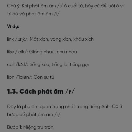
Chú ý: Khi phát âm âm /l/ ở cuối từ, hãy cứ để lưỡi ở vị
trí đó và phát âm âm /l/
Ví dụ:
link /lɪɳk/: Mắt xích, vòng xích, khâu xích
like /laik/: Giống nhau, như nhau
call /kɔ:l/: tiếng kêu, tiếng la, tiếng gọi
lion /'laiən/: Con sư tử
1.3. Cách phát âm /r/
Đây là phụ âm quan trọng nhất trong tiếng Anh. Có 3
bước để phát âm âm /r/.
Bước 1: Miệng tru tròn