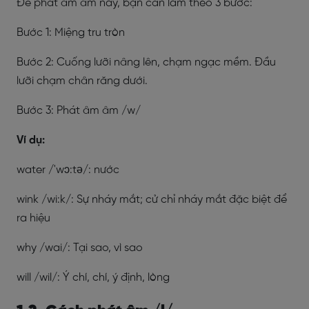
Để phát âm âm này, bạn cần làm theo 3 bước:
Bước 1: Miệng tru tròn
Bước 2: Cuống lưỡi nâng lên, chạm ngạc mềm. Đầu
lưỡi chạm chân răng dưới.
Bước 3: Phát âm âm /w/
Ví dụ:
water /'wɔ:tə/: nước
wink /wi:k/: Sự nháy mắt; cử chỉ nháy mắt đặc biệt để
ra hiệu
why /wai/: Tại sao, vì sao
will /wil/: Ý chí, chí, ý định, lòng