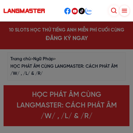
10 SLOTS HỌC THỬ TIẾNG ANH MIỄN PHÍ CUỐI CÙNG
ĐĂNG KÝ NGAY
Trang chủ
>
Ngữ Pháp
>
HỌC PHÁT ÂM CÙNG LANGMASTER: CÁCH PHÁT ÂM
/W/ , /L/ & /R/
HỌC PHÁT ÂM CÙNG
LANGMASTER: CÁCH PHÁT ÂM
/W/ , /L/ & /R/