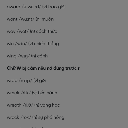
award /əˈwɔːrd/ (v) trao giải
want /wɑːnt/ (n) muốn
way /weɪ/ (n) cách thức
win /wɪn/ (v) chiến thắng
wing /wɪŋ/ (n) cánh
Chữ W bị câm nếu nó đứng trước r
wrap /ræp/ (v) gói
wreak /riːk/ (v) tiến hành
wreath /riːθ/ (n) vòng hoa
wreck /rek/ (n) sự phá hỏng