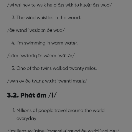
/wi wɪl həv tə wɜːk hɑːd ðɪs wiːk tə klɪə(r) ðɪs wʊd/
The wind whistles in the wood.
/ðə wɪnd ˈwɪslz ɪn ðə wʊd/
I’m swimming in warm water.
/aɪm ˈswɪmɪŋ ɪn wɔːrm ˈwɑːtər/
One of the twins walked twenty miles.
/wʌn əv ðə twɪnz wɔːkt 'twenti maɪlz/
3.2. Phát âm /l/
Millions of people travel around the world
everyday
/ˈmɪljənz ʌv ˈpipəl ˈtrævəl əˈraʊnd ðə wɜrld ˈɛvriˈdeɪ/