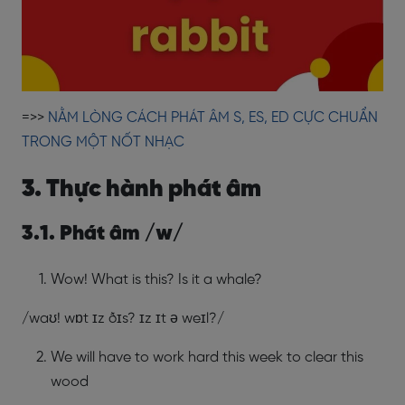
=>>
NẰM LÒNG CÁCH PHÁT ÂM S, ES, ED CỰC CHUẨN
TRONG MỘT NỐT NHẠC
3. Thực hành phát âm
3.1. Phát âm /w/
Wow! What is this? Is it a whale?
/waʊ! wɒt ɪz ðɪs? ɪz ɪt ə weɪl?/
We will have to work hard this week to clear this
wood