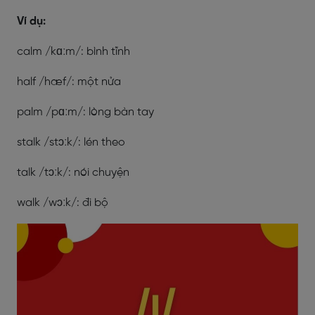
Ví dụ:
calm /kɑːm/: bình tĩnh
half /hæf/: một nửa
palm /pɑːm/: lòng bàn tay
stalk /stɔːk/: lén theo
talk /tɔːk/: nói chuyện
walk /wɔːk/: đi bộ