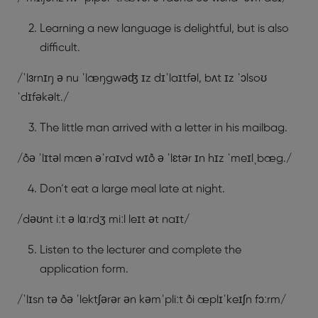
Learning a new language is delightful, but is also
difficult.
/ˈlɜrnɪŋ ə nu ˈlæŋgwəʤ ɪz dɪˈlaɪtfəl, bʌt ɪz ˈɔlsoʊ
ˈdɪfəkəlt./
The little man arrived with a letter in his mailbag.
/ðə ˈlɪtəl mæn əˈraɪvd wɪð ə ˈlɛtər ɪn hɪz ˈmeɪlˌbæg./
Don’t eat a large meal late at night.
/dəʊnt iːt ə lɑːrdʒ miːl leɪt ət naɪt/
Listen to the lecturer and complete the
application form.
/ˈlɪsn tə ðə ˈlektʃərər ən kəmˈpliːt ði æplɪˈkeɪʃn fɔːrm/