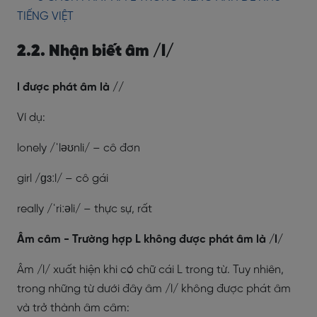
TIẾNG VIỆT
2.2. Nhận biết âm /l/
l được phát âm là //
Ví dụ:
lonely /ˈləʊnli/ – cô đơn
girl /ɡɜːl/ – cô gái
really /ˈriːəli/ – thực sự, rất
Âm câm - Trường hợp L không được phát âm là /l/
Âm /l/ xuất hiện khi có chữ cái L trong từ. Tuy nhiên,
trong những từ dưới đây âm /l/ không được phát âm
và trở thành âm câm: