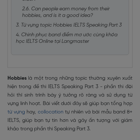
2.6. Can people earn money from their
hobbies, and is it a good idea?
3. Từ vựng topic Hobbies IELTS Speaking Part 3
4. Chinh phục band điểm mơ ước cùng khóa
học IELTS Online tại Langmaster
Hobbies
là một trong những topic thường xuyên xuất
hiện trong đề thi IELTS Speaking Part 3 - phần thi đòi
hỏi thí sinh trình bày ý tưởng rõ ràng và sử dụng từ
vựng linh hoạt. Bài viết dưới đây sẽ giúp bạn tổng hợp
từ vựng
hay,
collocation
tự nhiên và bài mẫu band 8+
IELTS, giúp bạn tự tin hơn và gây ấn tượng với giám
khảo trong phần thi Speaking Part 3.