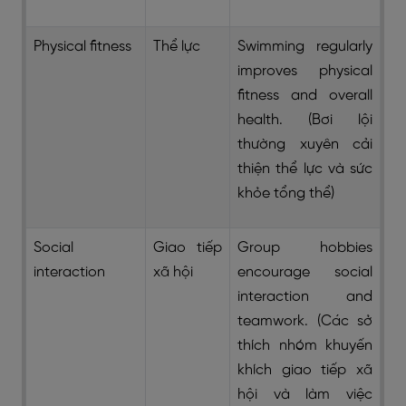
Physical fitness
Thể lực
Swimming regularly
improves physical
fitness and overall
health. (Bơi lội
thường xuyên cải
thiện thể lực và sức
khỏe tổng thể)
Social
Giao tiếp
Group hobbies
interaction
xã hội
encourage social
interaction and
teamwork. (Các sở
thích nhóm khuyến
khích giao tiếp xã
hội và làm việc