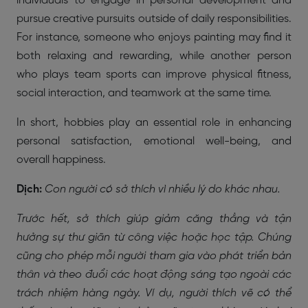
individuals to engage in personal development and
pursue creative pursuits outside of daily responsibilities.
For instance, someone who enjoys painting may find it
both relaxing and rewarding, while another person
who plays team sports can improve physical fitness,
social interaction, and teamwork at the same time.
In short, hobbies play an essential role in enhancing
personal satisfaction, emotional well-being, and
overall happiness.
Dịch:
Con người có sở thích vì nhiều lý do khác nhau.
Trước hết, sở thích giúp giảm căng thẳng và tận
hưởng sự thư giãn từ công việc hoặc học tập. Chúng
cũng cho phép mỗi người tham gia vào phát triển bản
thân và theo đuổi các hoạt động sáng tạo ngoài các
trách nhiệm hàng ngày. Ví dụ, người thích vẽ có thể