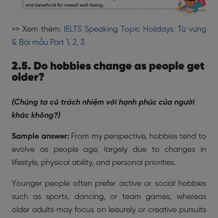
>> Xem thêm:
IELTS Speaking Topic Holidays: Từ vựng
& Bài mẫu Part 1, 2, 3
2.5. Do hobbies change as people get
older?
(Chúng ta có trách nhiệm với hạnh phúc của người
khác không?)
Sample answer:
From my perspective, hobbies tend to
evolve as people age, largely due to changes in
lifestyle, physical ability, and personal priorities.
Younger people often prefer active or social hobbies
such as sports, dancing, or team games, whereas
older adults may focus on leisurely or creative pursuits