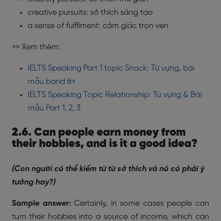
creative pursuits: sở thích sáng tạo
a sense of fulfilment: cảm giác trọn vẹn
>> Xem thêm:
IELTS Speaking Part 1 topic Snack: Từ vựng, bài
mẫu band 8+
IELTS Speaking Topic Relationship: Từ vựng & Bài
mẫu Part 1, 2, 3
2.6. Can people earn money from
their hobbies, and is it a good idea?
(Con người có thể kiếm từ từ sở thích và nó có phải ý
tưởng hay?)
Sample answer:
Certainly, in some cases people can
turn their hobbies into a source of income, which can