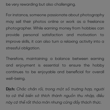
be very rewarding but also challenging.
For instance, someone passionate about photography
may sell their photos online or work as a freelance
photographer. While earning money from hobbies can
provide personal satisfaction and motivation to
improve skills, it can also turn a relaxing activity into a
stressful obligation.
Therefore, maintaining a balance between earning
and enjoyment is essential to ensure the hobby
continues to be enjoyable and beneficial for overall
well-being.
Dịch:
Chắc chắn rồi, trong một số trường hợp, người
ta có thể biến sở thích thành nguồn thu nhập, điều
này có thể rất thỏa mãn nhưng cũng đầy thách thức.