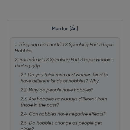
Mục lục
[Ẩn]
1. Tổng hợp câu hỏi IELTS Speaking Part 3 topic
Hobbies
2. Bài mẫu IELTS Speaking Part 3 topic Hobbies
thường gặp
2.1. Do you think men and women tend to
have different kinds of hobbies? Why
2.2. Why do people have hobbies?
2.3. Are hobbies nowadays different from
those in the past?
2.4. Can hobbies have negative effects?
2.5. Do hobbies change as people get
older?