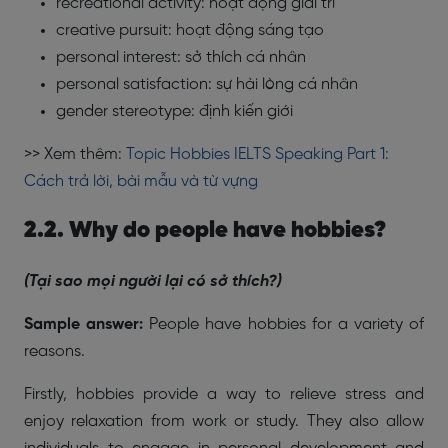
recreational activity: hoạt động giải trí
creative pursuit: hoạt động sáng tạo
personal interest: sở thích cá nhân
personal satisfaction: sự hài lòng cá nhân
gender stereotype: định kiến giới
>> Xem thêm:
Topic Hobbies IELTS Speaking Part 1:
Cách trả lời, bài mẫu và từ vựng
2.2. Why do people have hobbies?
(Tại sao mọi người lại có sở thích?)
Sample answer:
People have hobbies for a variety of
reasons.
Firstly, hobbies provide a way to relieve stress and
enjoy relaxation from work or study. They also allow