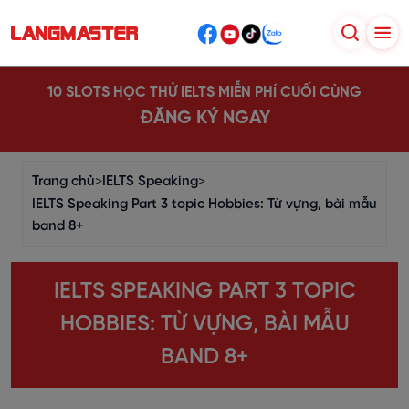
10 SLOTS HỌC THỬ IELTS MIỄN PHÍ CUỐI CÙNG
ĐĂNG KÝ NGAY
Trang chủ
>
IELTS Speaking
>
IELTS Speaking Part 3 topic Hobbies: Từ vựng, bài mẫu
band 8+
IELTS SPEAKING PART 3 TOPIC
HOBBIES: TỪ VỰNG, BÀI MẪU
BAND 8+