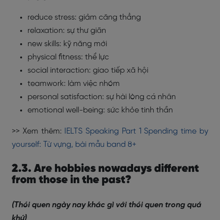
reduce stress: giảm căng thẳng
relaxation: sự thư giãn
new skills: kỹ năng mới
physical fitness: thể lực
social interaction: giao tiếp xã hội
teamwork: làm việc nhóm
personal satisfaction: sự hài lòng cá nhân
emotional well-being: sức khỏe tinh thần
>> Xem thêm:
IELTS Speaking Part 1 Spending time by
yourself: Từ vựng, bài mẫu band 8+
2.3. Are hobbies nowadays different
from those in the past?
(Thói quen ngày nay khác gì với thói quen trong quá
khứ)