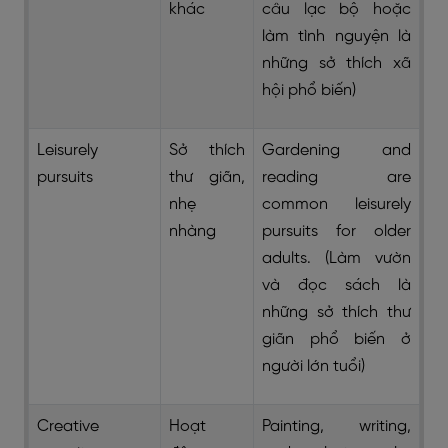
khác
câu lạc bộ hoặc
làm tình nguyện là
những sở thích xã
hội phổ biến)
Leisurely
Sở thích
Gardening and
pursuits
thư giãn,
reading are
nhẹ
common leisurely
nhàng
pursuits for older
adults. (Làm vườn
và đọc sách là
những sở thích thư
giãn phổ biến ở
người lớn tuổi)
Creative
Hoạt
Painting, writing,