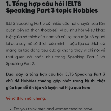
1. Tổng hợp câu hỏi IELTS
Speaking Part 3 topic Hobbies
IELTS Speaking Part 3 có nhiều câu hỏi chuyên sâu liên
quan đến sở thích (hobbies), ví dụ như hỏi về sự khác
biệt giữa sở thích của nam và nữ, tại sao một số người
lại quá say mê sở thích của mình, hoặc liệu sở thích có
mang lại tác động tiêu cực gì không thay vì chỉ nói về
thói quen cá nhân như trong Speaking Part 1 và
Speaking Part 2.
Dưới đây là tổng hợp câu hỏi IELTS Speaking Part 3
chủ đề Hobbies thường gặp nhất trong kỳ thi thật
giúp bạn dễ ôn tập và luyện nói hiệu quả hơn:
Về sở thích nói chung:
Do you think men and women tend to have