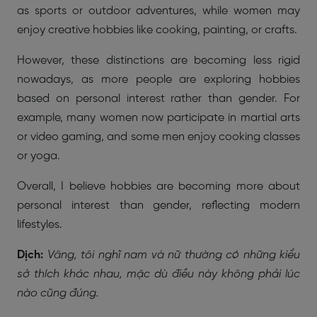
as sports or outdoor adventures, while women may
enjoy creative hobbies like cooking, painting, or crafts.
However, these distinctions are becoming less rigid
nowadays, as more people are exploring hobbies
based on personal interest rather than gender. For
example, many women now participate in martial arts
or video gaming, and some men enjoy cooking classes
or yoga.
Overall, I believe hobbies are becoming more about
personal interest than gender, reflecting modern
lifestyles.
Dịch:
Vâng, tôi nghĩ nam và nữ thường có những kiểu
sở thích khác nhau, mặc dù điều này không phải lúc
nào cũng đúng.