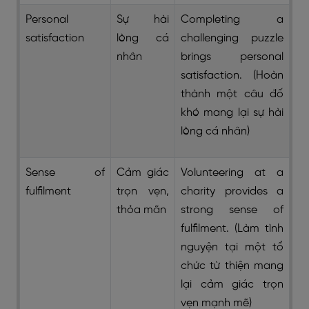
Personal
Sự hài
Completing a
satisfaction
lòng cá
challenging puzzle
nhân
brings personal
satisfaction. (Hoàn
thành một câu đố
khó mang lại sự hài
lòng cá nhân)
Sense of
Cảm giác
Volunteering at a
fulfilment
trọn vẹn,
charity provides a
thỏa mãn
strong sense of
fulfilment. (Làm tình
nguyện tại một tổ
chức từ thiện mang
lại cảm giác trọn
vẹn mạnh mẽ)