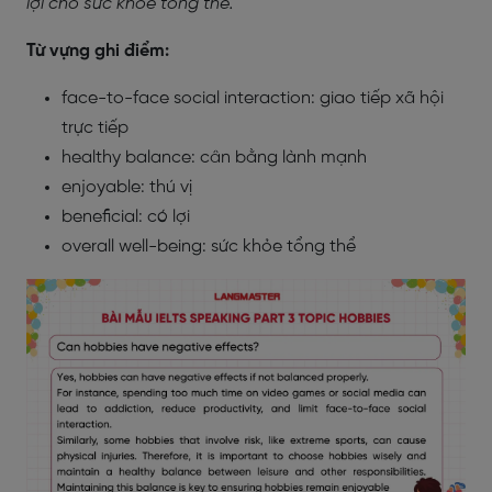
lợi cho sức khỏe tổng thể.
Từ vựng ghi điểm:
face-to-face social interaction: giao tiếp xã hội
trực tiếp
healthy balance: cân bằng lành mạnh
enjoyable: thú vị
beneficial: có lợi
overall well-being: sức khỏe tổng thể