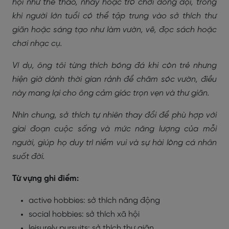
hội như thể thao, nhảy hoặc trò chơi đồng đội, trong
khi người lớn tuổi có thể tập trung vào sở thích thư
giãn hoặc sáng tạo như làm vườn, vẽ, đọc sách hoặc
chơi nhạc cụ.
Ví dụ, ông tôi từng thích bóng đá khi còn trẻ nhưng
hiện giờ dành thời gian rảnh để chăm sóc vườn, điều
này mang lại cho ông cảm giác trọn vẹn và thư giãn.
Nhìn chung, sở thích tự nhiên thay đổi để phù hợp với
giai đoạn cuộc sống và mức năng lượng của mỗi
người, giúp họ duy trì niềm vui và sự hài lòng cá nhân
suốt đời.
Từ vựng ghi điểm:
active hobbies: sở thích năng động
social hobbies: sở thích xã hội
leisurely pursuits: sở thích thư giãn