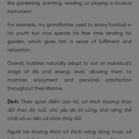
like gardening, painting, reading, or playing a musical
instrument.
For example, my grandfather used to enjoy football in
his youth but now spends his free time tending his
garden, which gives him a sense of fulfilment and
relaxation.
Overall, hobbies naturally adapt to suit an individual’s
stage of life and energy level, allowing them to
maintain enjoyment and personal satisfaction
throughout their lifetime.
Dịch:
Theo quan điểm của tôi, sở thích thường thay
đổi theo độ tuổi, chủ yếu do lối sống, khả năng thể
chất và ưu tiên cá nhân thay đổi.
Người trẻ thường thích sở thích năng động hoặc xã