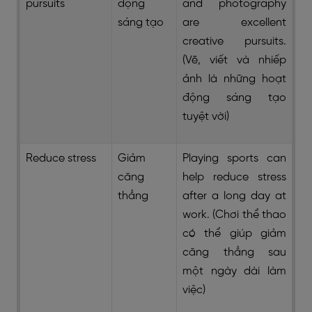
pursuits
động
and photography
sáng tạo
are excellent
creative pursuits.
(Vẽ, viết và nhiếp
ảnh là những hoạt
động sáng tạo
tuyệt vời)
Reduce stress
Giảm
Playing sports can
căng
help reduce stress
thẳng
after a long day at
work. (Chơi thể thao
có thể giúp giảm
căng thẳng sau
một ngày dài làm
việc)