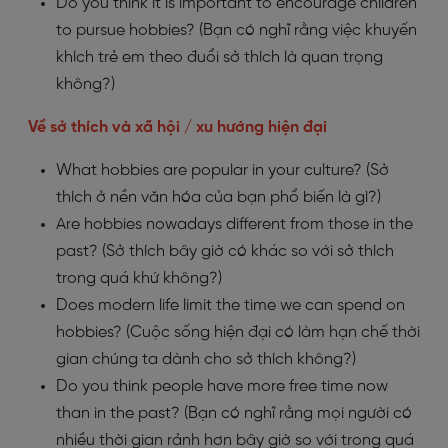
Do you think it is important to encourage children
to pursue hobbies? (Bạn có nghĩ rằng việc khuyến
khích trẻ em theo đuổi sở thích là quan trọng
không?)
Về sở thích và xã hội / xu hướng hiện đại
What hobbies are popular in your culture? (Sở
thích ở nền văn hóa của bạn phổ biến là gì?)
Are hobbies nowadays different from those in the
past? (Sở thích bây giờ có khác so với sở thích
trong quá khứ không?)
Does modern life limit the time we can spend on
hobbies? (Cuộc sống hiện đại có làm hạn chế thời
gian chúng ta dành cho sở thích không?)
Do you think people have more free time now
than in the past? (Bạn có nghĩ rằng mọi người có
nhiều thời gian rảnh hơn bây giờ so với trong quá