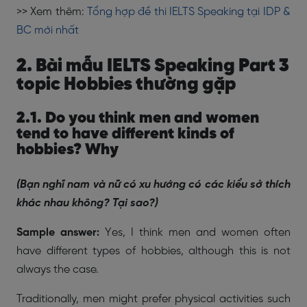
>> Xem thêm:
Tổng hợp đề thi IELTS Speaking tại IDP &
BC mới nhất
2. Bài mẫu IELTS Speaking Part 3
topic Hobbies thường gặp
2.1. Do you think men and women
tend to have different kinds of
hobbies? Why
(Bạn nghĩ nam và nữ có xu hướng có các kiểu sở thích
khác nhau không? Tại sao?)
Sample answer:
Yes, I think men and women often
have different types of hobbies, although this is not
always the case.
Traditionally, men might prefer physical activities such