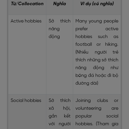
Từ/Collocation
Nghĩa
Ví dụ (có nghĩa)
Active hobbies
Sở thích
Many young people
năng
prefer active
động
hobbies such as
football or hiking.
(Nhiều người trẻ
thích những sở thích
năng động như
bóng đá hoặc đi bộ
đường dài)
Social hobbies
Sở thích
Joining clubs or
xã hội,
volunteering are
gắn kết
popular social
với người
hobbies. (Tham gia