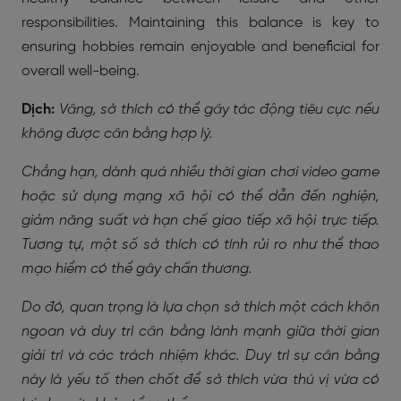
responsibilities. Maintaining this balance is key to
ensuring hobbies remain enjoyable and beneficial for
overall well-being.
Dịch:
Vâng, sở thích có thể gây tác động tiêu cực nếu
không được cân bằng hợp lý.
Chẳng hạn, dành quá nhiều thời gian chơi video game
hoặc sử dụng mạng xã hội có thể dẫn đến nghiện,
giảm năng suất và hạn chế giao tiếp xã hội trực tiếp.
Tương tự, một số sở thích có tính rủi ro như thể thao
mạo hiểm có thể gây chấn thương.
Do đó, quan trọng là lựa chọn sở thích một cách khôn
ngoan và duy trì cân bằng lành mạnh giữa thời gian
giải trí và các trách nhiệm khác. Duy trì sự cân bằng
này là yếu tố then chốt để sở thích vừa thú vị vừa có