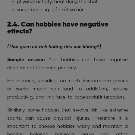
physical activity: hoạt động thể chất
social bonding: gắn kết xã hội
2.4. Can hobbies have negative
effects?
(Thói quen có ảnh hưởng tiêu cực không?)
Sample answer:
Yes, hobbies can have negative
effects if not balanced properly.
For instance, spending too much time on video games
or social media can lead to addiction, reduce
productivity, and limit face-to-face social interaction.
Similarly, some hobbies that involve risk, like extreme
sports, can cause physical injuries. Therefore, it is
important to choose hobbies wisely and maintain a
healthy balance between leisure and other