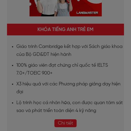
KHÓA TIẾNG ANH TRẺ EM
Giáo trình Cambridge kết hợp với Sách giáo khoa
của Bộ GD&ĐT hiện hành
100% giáo viên đạt chứng chỉ quốc tế IELTS
7.0+/TOEIC 900+
X3 hiệu quả với các Phương pháp giảng dạy hiện
đại
Lộ trình học cá nhân hóa, con được quan tâm sát
sao và phát triển toàn diện 4 kỹ năng
Chi tiết