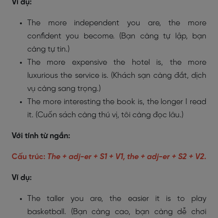
Ví dụ:
The more independent you are, the more
confident you become. (Bạn càng tự lập, bạn
càng tự tin.)
The more expensive the hotel is, the more
luxurious the service is. (Khách sạn càng đắt, dịch
vụ càng sang trọng.)
The more interesting the book is, the longer I read
it. (Cuốn sách càng thú vị, tôi càng đọc lâu.)
Với tính từ ngắn:
Cấu trúc:
The + adj-er + S1 + V1, the + adj-er + S2 + V2.
Ví dụ:
The taller you are, the easier it is to play
basketball. (Bạn càng cao, bạn càng dễ chơi