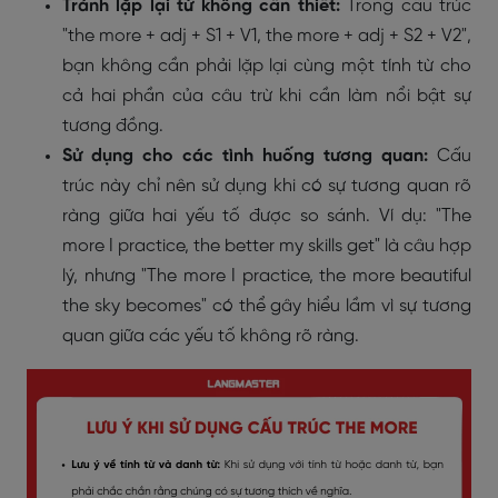
Tránh lặp lại từ không cần thiết:
Trong cấu trúc
"the more + adj + S1 + V1, the more + adj + S2 + V2",
bạn không cần phải lặp lại cùng một tính từ cho
cả hai phần của câu trừ khi cần làm nổi bật sự
tương đồng.
Sử dụng cho các tình huống tương quan:
Cấu
trúc này chỉ nên sử dụng khi có sự tương quan rõ
ràng giữa hai yếu tố được so sánh. Ví dụ: "The
more I practice, the better my skills get" là câu hợp
lý, nhưng "The more I practice, the more beautiful
the sky becomes" có thể gây hiểu lầm vì sự tương
quan giữa các yếu tố không rõ ràng.