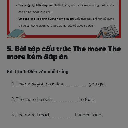
5. Bài tập cấu trúc The more The
more kèm đáp án
Bài tập 1: Điền vào chỗ trống
The more you practice, __________ you get.
The more he eats, __________ he feels.
The more I read, __________ I understand.