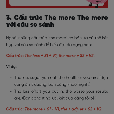
3. Cấu trúc The more The more
với câu so sánh
Ngoài những cấu trúc "the more" cơ bản, ta có thể kết
hợp với câu so sánh để biểu đạt đa dạng hơn:
Cấu trúc:
The less + S1 + V1, the more + S2 + V2.
Ví dụ:
The less sugar you eat, the healthier you are. (Bạn
càng ăn ít đường, bạn càng khoẻ mạnh.)
The less effort you put in, the worse your results
are. (Bạn càng ít nỗ lực, kết quả càng tồi tệ.)
Cấu trúc:
The more + S1 + V1, the + adj-er + S2 + V2.