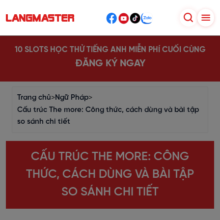
10 SLOTS HỌC THỬ TIẾNG ANH MIỄN PHÍ CUỐI CÙNG
ĐĂNG KÝ NGAY
Trang chủ
>
Ngữ Pháp
>
Cấu trúc The more: Công thức, cách dùng và bài tập
so sánh chi tiết
CẤU TRÚC THE MORE: CÔNG
THỨC, CÁCH DÙNG VÀ BÀI TẬP
SO SÁNH CHI TIẾT