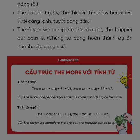
bóng rổ.)
The colder it gets, the thicker the snow becomes.
(Trời càng lạnh, tuyết càng dày.)
The faster we complete the project, the happier
our boss is. (Chúng ta càng hoàn thành dự án
nhanh, sếp càng vui.)