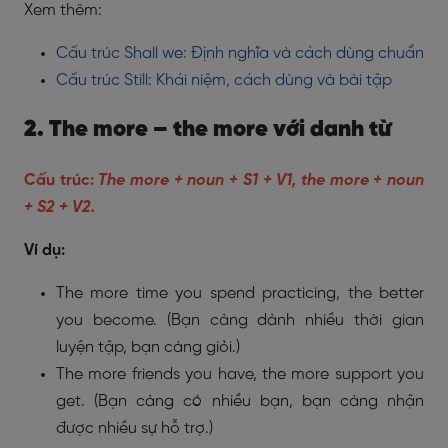
Xem thêm:
Cấu trúc Shall we: Định nghĩa và cách dùng chuẩn
Cấu trúc Still: Khái niệm, cách dùng và bài tập
2. The more – the more với danh từ
Cấu trúc:
The more + noun + S1 + V1, the more + noun
+ S2 + V2.
Ví dụ:
The more time you spend practicing, the better
you become. (Bạn càng dành nhiều thời gian
luyện tập, bạn càng giỏi.)
The more friends you have, the more support you
get. (Bạn càng có nhiều bạn, bạn càng nhận
được nhiều sự hỗ trợ.)