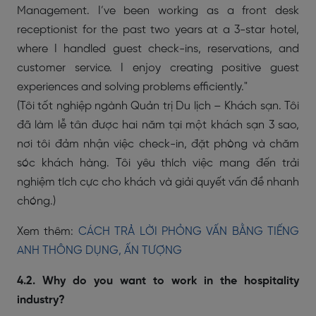
Management. I’ve been working as a front desk
receptionist for the past two years at a 3-star hotel,
where I handled guest check-ins, reservations, and
customer service. I enjoy creating positive guest
experiences and solving problems efficiently."
(Tôi tốt nghiệp ngành Quản trị Du lịch – Khách sạn. Tôi
đã làm lễ tân được hai năm tại một khách sạn 3 sao,
nơi tôi đảm nhận việc check-in, đặt phòng và chăm
sóc khách hàng. Tôi yêu thích việc mang đến trải
nghiệm tích cực cho khách và giải quyết vấn đề nhanh
chóng.)
Xem thêm:
CÁCH TRẢ LỜI PHỎNG VẤN BẰNG TIẾNG
ANH THÔNG DỤNG, ẤN TƯỢNG
4.2. Why do you want to work in the hospitality
industry?