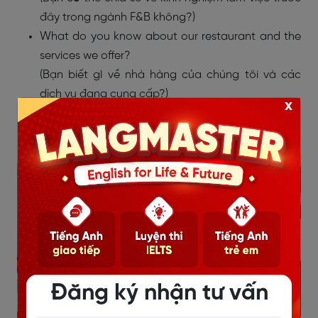
đây trong ngành F&B không?)
What do you know about our restaurant and the
services we offer?
(Bạn biết gì về nhà hàng của chúng tôi và các
dịch vụ đang cung cấp?)
x
What types of cuisine are you most familiar with?
(Bạn quen thuộc nhất với loại ẩm thực nào?)
Đăng ký nhận tư vấn