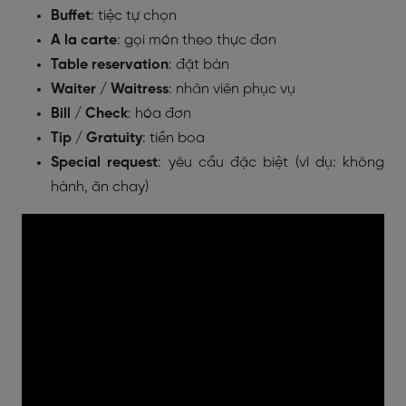
Buffet
: tiệc tự chọn
A la carte
: gọi món theo thực đơn
Table reservation
: đặt bàn
Waiter / Waitress
: nhân viên phục vụ
Bill / Check
: hóa đơn
Tip / Gratuity
: tiền boa
Special request
: yêu cầu đặc biệt (ví dụ: không
hành, ăn chay)