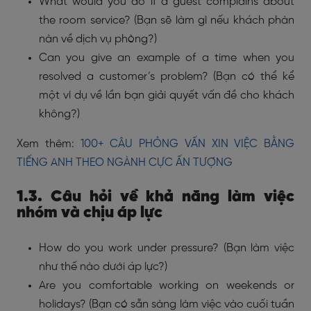
What would you do if a guest complains about
the room service? (Bạn sẽ làm gì nếu khách phàn
nàn về dịch vụ phòng?)
Can you give an example of a time when you
resolved a customer’s problem? (Bạn có thể kể
một ví dụ về lần bạn giải quyết vấn đề cho khách
không?)
Xem thêm:
100+ CÂU PHỎNG VẤN XIN VIỆC BẰNG
TIẾNG ANH THEO NGÀNH CỰC ẤN TƯỢNG
1.3. Câu hỏi về khả năng làm việc
nhóm và chịu áp lực
How do you work under pressure? (Bạn làm việc
như thế nào dưới áp lực?)
Are you comfortable working on weekends or
holidays? (Bạn có sẵn sàng làm việc vào cuối tuần