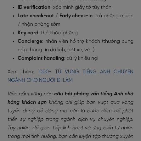
ID verification
: xác minh giấy tờ tùy thân
Late check-out / Early check-in
: trả phòng muộn
/ nhận phòng sớm
Key card
: thẻ khóa phòng
Concierge
: nhân viên hỗ trợ khách (thường cung
cấp thông tin du lịch, đặt xe, vé...)
Complaint handling
: xử lý khiếu nại
Xem thêm:
1000+ TỪ VỰNG TIẾNG ANH CHUYÊN
NGÀNH CHO NGƯỜI ĐI LÀM
Việc nắm vững các
câu hỏi phỏng vấn tiếng Anh nhà
hàng khách sạn
không chỉ giúp bạn vượt qua vòng
tuyển dụng dễ dàng mà còn là bước đệm để phát
triển sự nghiệp trong ngành dịch vụ chuyên nghiệp.
Tuy nhiên, để giao tiếp linh hoạt và ứng biến tự nhiên
trong mọi tình huống, bạn cần luyện tập thường xuyên