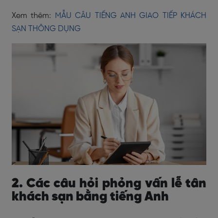
Xem thêm:
MẪU CÂU TIẾNG ANH GIAO TIẾP KHÁCH
SẠN THÔNG DỤNG
2. Các câu hỏi phỏng vấn lễ tân
khách sạn bằng tiếng Anh