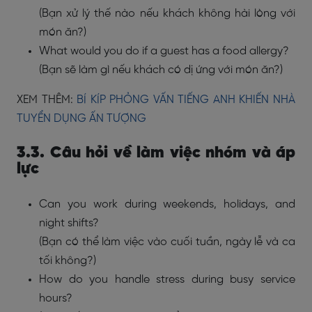
(Bạn xử lý thế nào nếu khách không hài lòng với
món ăn?)
What would you do if a guest has a food allergy?
(Bạn sẽ làm gì nếu khách có dị ứng với món ăn?)
XEM THÊM:
BÍ KÍP PHỎNG VẤN TIẾNG ANH KHIẾN NHÀ
TUYỂN DỤNG ẤN TƯỢNG
3.3. Câu hỏi về làm việc nhóm và áp
lực
Can you work during weekends, holidays, and
night shifts?
(Bạn có thể làm việc vào cuối tuần, ngày lễ và ca
tối không?)
How do you handle stress during busy service
hours?