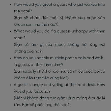
How would you greet a guest who just walked into
the hotel?
(Bạn sẽ chào đón một vị khách vừa bước vào
khách sạn như thế nào?)
What would you do if a guest is unhappy with their
room?
(Bạn sẽ làm gì nếu khách không hài lòng với
phòng của họ?)
How do you handle multiple phone calls and walk-
in guests at the same time?
(Bạn sẽ xử lý như thế nào nếu có nhiều cuộc gọi và
khách đến trực tiếp cùng lúc?)
A guest is angry and yelling at the front desk. How
would you respond?
(Một vị khách đang tức giận và la mắng ở quầy lễ
tân. Bạn sẽ phản ứng thế nào?)