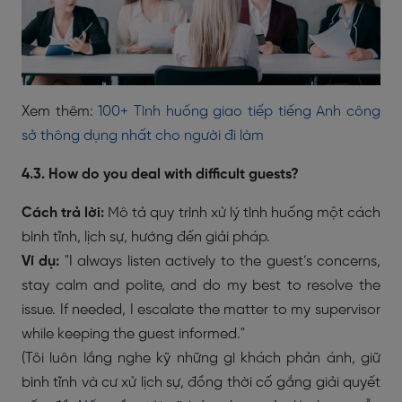
Xem thêm:
100+ Tình huống giao tiếp tiếng Anh công
sở thông dụng nhất cho người đi làm
4.3. How do you deal with difficult guests?
Cách trả lời:
Mô tả quy trình xử lý tình huống một cách
bình tĩnh, lịch sự, hướng đến giải pháp.
Ví dụ:
"I always listen actively to the guest’s concerns,
stay calm and polite, and do my best to resolve the
issue. If needed, I escalate the matter to my supervisor
while keeping the guest informed."
(Tôi luôn lắng nghe kỹ những gì khách phản ánh, giữ
bình tĩnh và cư xử lịch sự, đồng thời cố gắng giải quyết