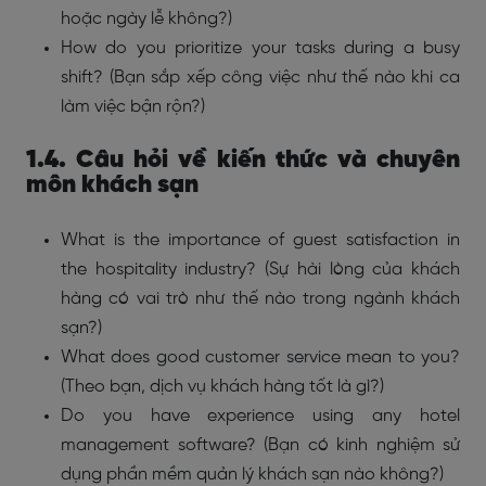
hoặc ngày lễ không?)
How do you prioritize your tasks during a busy
shift? (Bạn sắp xếp công việc như thế nào khi ca
làm việc bận rộn?)
1.4. Câu hỏi về kiến thức và chuyên
môn khách sạn
What is the importance of guest satisfaction in
the hospitality industry? (Sự hài lòng của khách
hàng có vai trò như thế nào trong ngành khách
sạn?)
What does good customer service mean to you?
(Theo bạn, dịch vụ khách hàng tốt là gì?)
Do you have experience using any hotel
management software? (Bạn có kinh nghiệm sử
dụng phần mềm quản lý khách sạn nào không?)