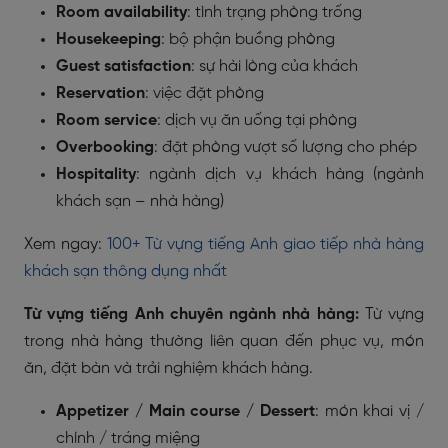
Room availability
: tình trạng phòng trống
Housekeeping
: bộ phận buồng phòng
Guest satisfaction
: sự hài lòng của khách
Reservation
: việc đặt phòng
Room service
: dịch vụ ăn uống tại phòng
Overbooking
: đặt phòng vượt số lượng cho phép
Hospitality
: ngành dịch vụ khách hàng (ngành
khách sạn – nhà hàng)
Xem ngay:
100+ Từ vựng tiếng Anh giao tiếp nhà hàng
khách sạn thông dụng nhất
Từ vựng tiếng Anh chuyên ngành nhà hàng:
Từ vựng
trong nhà hàng thường liên quan đến phục vụ, món
ăn, đặt bàn và trải nghiệm khách hàng.
Appetizer / Main course / Dessert
: món khai vị /
chính / tráng miệng