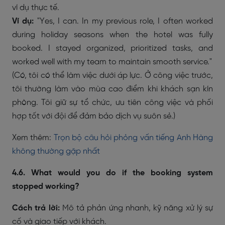
ví dụ thực tế.
Ví dụ:
"Yes, I can. In my previous role, I often worked
during holiday seasons when the hotel was fully
booked. I stayed organized, prioritized tasks, and
worked well with my team to maintain smooth service."
(Có, tôi có thể làm việc dưới áp lực. Ở công việc trước,
tôi thường làm vào mùa cao điểm khi khách sạn kín
phòng. Tôi giữ sự tổ chức, ưu tiên công việc và phối
hợp tốt với đội để đảm bảo dịch vụ suôn sẻ.)
Xem thêm:
Trọn bộ câu hỏi phỏng vấn tiếng Anh Hàng
không thường gặp nhất
4.6. What would you do if the booking system
stopped working?
Cách trả lời:
Mô tả phản ứng nhanh, kỹ năng xử lý sự
cố và giao tiếp với khách.