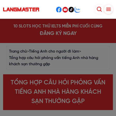
10 SLOTS HỌC THỬ IELTS MIỄN PHÍ CUỐI CÙNG
ĐĂNG KÝ NGAY
Trang chủ
>
Tiếng Anh cho người đi làm
>
Tổng hợp câu hỏi phỏng vấn tiếng Anh nhà hàng
khách sạn thường gặp
TỔNG HỢP CÂU HỎI PHỎNG VẤN
TIẾNG ANH NHÀ HÀNG KHÁCH
SẠN THƯỜNG GẶP