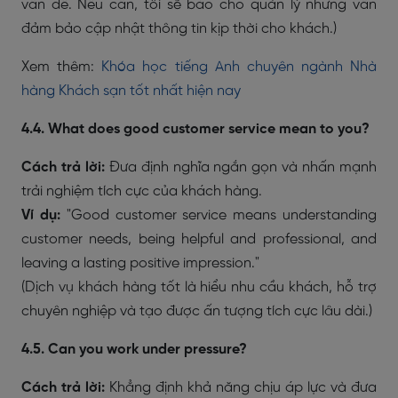
vấn đề. Nếu cần, tôi sẽ báo cho quản lý nhưng vẫn
đảm bảo cập nhật thông tin kịp thời cho khách.)
Xem thêm:
Khóa học tiếng Anh chuyên ngành Nhà
hàng Khách sạn tốt nhất hiện nay
4.4. What does good customer service mean to you?
Cách trả lời:
Đưa định nghĩa ngắn gọn và nhấn mạnh
trải nghiệm tích cực của khách hàng.
Ví dụ:
"Good customer service means understanding
customer needs, being helpful and professional, and
leaving a lasting positive impression."
(Dịch vụ khách hàng tốt là hiểu nhu cầu khách, hỗ trợ
chuyên nghiệp và tạo được ấn tượng tích cực lâu dài.)
4.5. Can you work under pressure?
Cách trả lời:
Khẳng định khả năng chịu áp lực và đưa