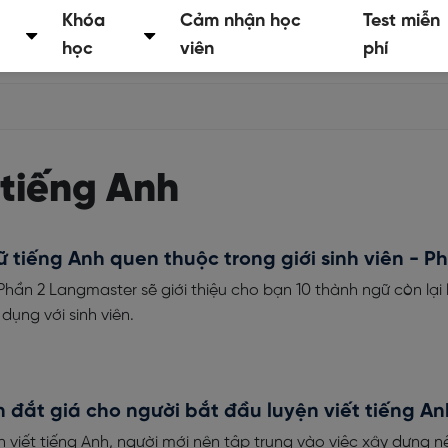
Khóa
Cảm nhận học
Test miễn
học
viên
phí
tiếng Anh
 tiếng Anh quen thuộc trong giới sinh viên - P
 Phần 2 Langmaster sẽ giới thiệu cho bạn 10 thành ngữ còn lại 
ụng với sinh viên.
n đắt giá cho người bắt đầu luyện viết tiếng An
 viết tiếng Anh, người mới nên tập trung vào việc xây dựng n