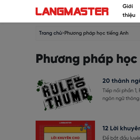
Giới
thiệu
Trang chủ
>
Phương pháp học tiếng Anh
Phương pháp học 
20 thành ngữ
Tiếp nối phần 1,
ngôn ngữ thông d
12 Lời khuyê
Để bắt đầu luyện