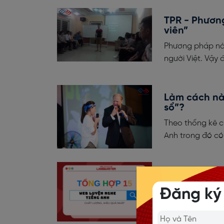
TPR - Phương
viên”
Phương pháp này
người Việt. Vậy 
Làm cách nà
sổ”?
Theo thống kê củ
Anh trong đó có
TỔNG HỢP 1
QUẢ NHẤT
Đăng ký
Ngày nay, việc 
tiện và các ưu 