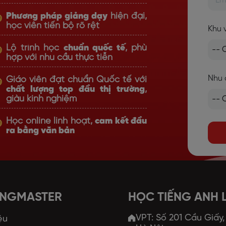
Phương pháp giảng dạy
hiện đại,
học viên tiến bộ rõ rệt
Khu 
Lộ trình học
chuẩn quốc tế
, phù
hợp với nhu cầu thực tiễn
Nhu 
Giáo viên đạt chuẩn Quốc tế với
chất lượng top đầu thị trường
,
giàu kinh nghiệm
Học online linh hoạt,
cam kết đầu
ra bằng văn bản
ANGMASTER
HỌC TIẾNG ANH
VPT: Số 201 Cầu Giấy
ệu