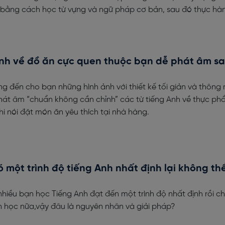
bằng cách học từ vựng và ngữ pháp cơ bản, sau đó thực hàn
Anh về đồ ăn cực quen thuộc bạn dễ phát âm sa
 đến cho bạn những hình ảnh với thiết kế tối giản và thông
át âm “chuẩn không cần chỉnh” các từ tiếng Anh về thực ph
hi nói đặt món ăn yêu thích tại nhà hàng.
có một trình độ tiếng Anh nhất định lại không thể
nhiều bạn học Tiếng Anh đạt đến một trình độ nhất định rồi c
học nữa,vậy đâu là nguyên nhân và giải pháp?