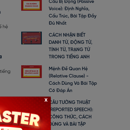
Câu Bị Động (Passive
Voice): Định Nghĩa,
n
Cấu Trúc, Bài Tập Đầy
Đủ Nhất
ế hệ
CÁCH NHẬN BIẾT
DANH TỪ, ĐỘNG TỪ,
TÍNH TỪ, TRẠNG TỪ
a
TRONG TIẾNG ANH
Mệnh Đề Quan Hệ
tiếng
(Relative Clause) -
Cách Dùng Và Bài Tập
Có Đáp Án
x
ỆU
CÂU TƯỜNG THUẬT
(REPORTED SPEECH):
 thuận
CÔNG THỨC, CÁCH
web sau
DÙNG VÀ BÀI TẬP