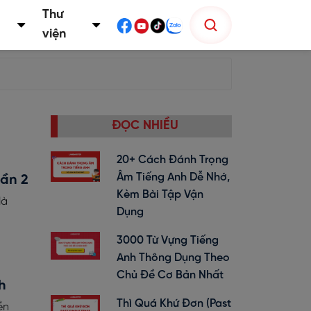
Thư
viện
ĐỌC NHIỀU
20+ Cách Đánh Trọng
Âm Tiếng Anh Dễ Nhớ,
hần 2
Kèm Bài Tập Vận
là
Dụng
3000 Từ Vựng Tiếng
Anh Thông Dụng Theo
Chủ Đề Cơ Bản Nhất
h
Thì Quá Khứ Đơn (past
ền