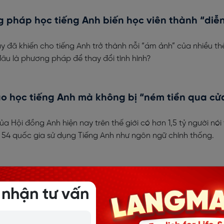
 pháp học tiếng Anh biến học viên thành “diễ
 đã khiến cho tiếng Anh trở thành nỗi “ám ảnh” của nhiều th
đâu là phương pháp để thay đổi tình hình?
o học tiếng Anh mà không bị “ném tiền qua cử
a Hội đồng Anh hiện nay trên thế giới có hơn 1,5 tỷ người nói 
 54 quốc gia sử dụng Tiếng Anh như ngôn ngữ chính thống.
5 WEB LUYỆN NGHE TIẾNG ANH CHẤT LƯỢNG, HI
 nhận tư vấn
học qua các web luyện nghe tiếng Anh trở nên phổ biến do sự
điểm so với phương pháp truyền thống. Cùng tham khảo 15+ 