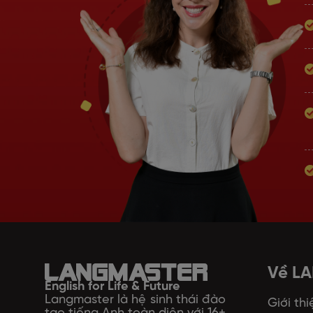
Về L
English for Life & Future
Langmaster là hệ sinh thái đào
Giới thi