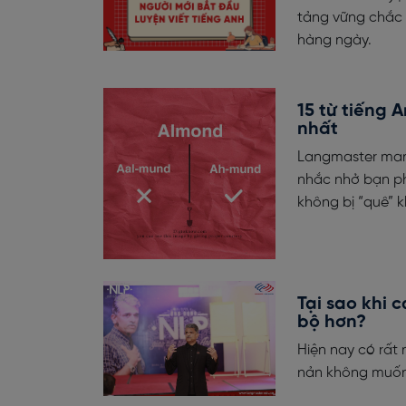
tảng vững chắc 
hàng ngày.
15 từ tiếng 
nhất
Langmaster mang
nhắc nhở bạn ph
không bị “quê” k
Tại sao khi 
bộ hơn?
Hiện nay có rất 
nản không muốn 