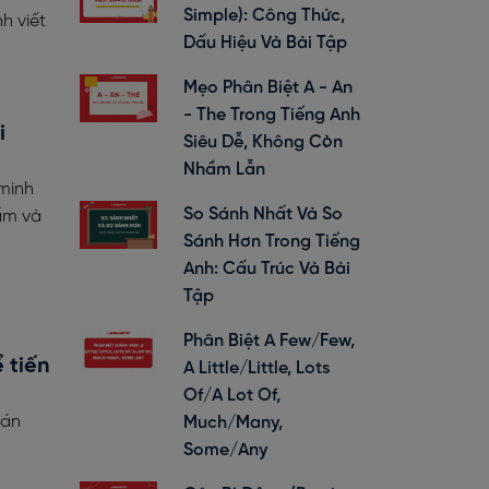
Simple): Công Thức,
h viết
Dấu Hiệu Và Bài Tập
Mẹo Phân Biệt A - An
- The Trong Tiếng Anh
i
Siêu Dễ, Không Còn
Nhầm Lẫn
 minh
So Sánh Nhất Và So
ẩm và
Sánh Hơn Trong Tiếng
Anh: Cấu Trúc Và Bài
Tập
Phân Biệt A Few/Few,
 tiến
A Little/Little, Lots
Of/A Lot Of,
hán
Much/Many,
Some/Any