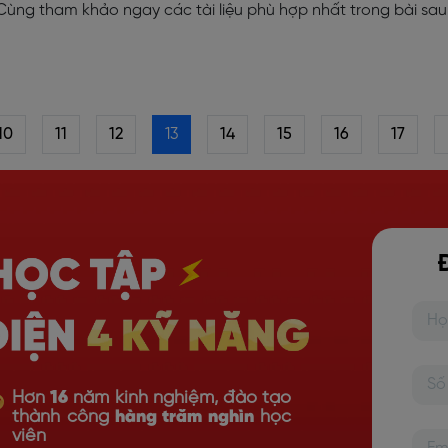
 Cùng tham khảo ngay các tài liệu phù hợp nhất trong bài sau
10
11
12
13
14
15
16
17
Hơn
16
năm kinh nghiệm, đào tạo
thành công
hàng trăm nghìn
học
viên