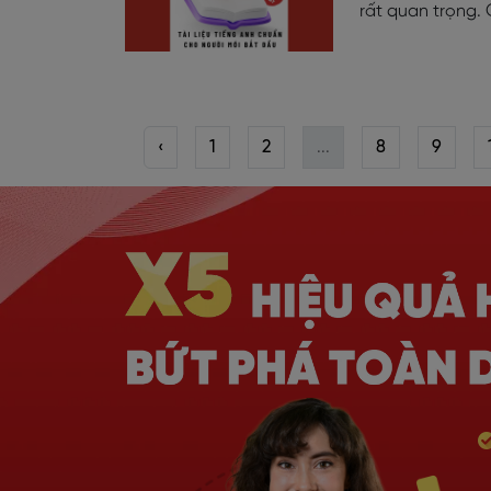
rất quan trọng.
‹
1
2
...
8
9