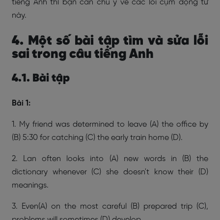
tiếng Anh thì bạn cần chú ý về các lỗi cụm động từ
này.
4. Một số bài tập tìm và sửa lỗi
sai trong câu tiếng Anh
4.1. Bài tập
Bài 1:
1. My friend was determined to leave (A) the office by
(B) 5:30 for catching (C) the early train home (D).
2. Lan often looks into (A) new words in (B) the
dictionary whenever (C) she doesn't know their (D)
meanings.
3. Even(A) on the most careful (B) prepared trip (C),
problems will sometimes (D) develop.