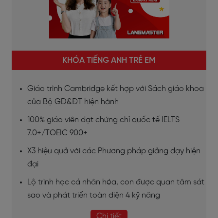
KHÓA TIẾNG ANH TRẺ EM
Giáo trình Cambridge kết hợp với Sách giáo khoa
của Bộ GD&ĐT hiện hành
100% giáo viên đạt chứng chỉ quốc tế IELTS
7.0+/TOEIC 900+
X3 hiệu quả với các Phương pháp giảng dạy hiện
đại
Lộ trình học cá nhân hóa, con được quan tâm sát
sao và phát triển toàn diện 4 kỹ năng
Chi tiết