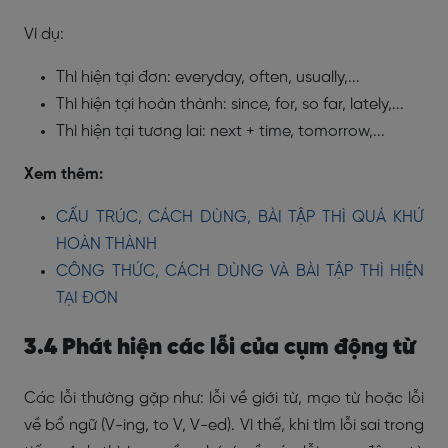
Ví dụ:
Thì hiện tại đơn: everyday, often, usually,...
Thì hiện tại hoàn thành: since, for, so far, lately,...
Thì hiện tại tương lai: next + time, tomorrow,...
Xem thêm:
CẤU TRÚC, CÁCH DÙNG, BÀI TẬP THÌ QUÁ KHỨ
HOÀN THÀNH
CÔNG THỨC, CÁCH DÙNG VÀ BÀI TẬP THÌ HIỆN
TẠI ĐƠN
3.4 Phát hiện các lỗi của cụm động từ
Các lỗi thường gặp như: lỗi về giới từ, mạo từ hoặc lỗi
về bổ ngữ (V-ing, to V, V-ed). Vì thế, khi tìm lỗi sai trong