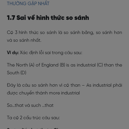
THƯỜNG GẶP NHẤT
1.7 Sai về hình thức so sánh
Có 3 hình thức so sánh là so sánh bằng, so sánh hơn
và so sánh nhất.
Ví dụ:
Xác định lỗi sai trong câu sau:
The North (A) of England (B) is as industrial (C) than the
South (D)
Đây là câu so sánh hơn vì có than – As industrial phải
được chuyển thành more industrial
So…that và such …that
Ta có 2 cấu trúc câu sau: