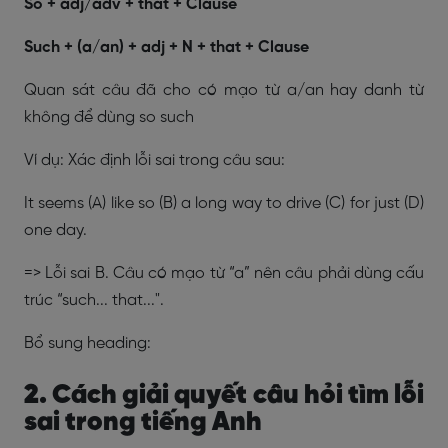
So + adj/adv + that + Clause
Such + (a/an) + adj + N + that + Clause
Quan sát câu đã cho có mạo từ a/an hay danh từ
không để dùng so such
Ví dụ: Xác định lỗi sai trong câu sau:
It seems (A) like so (B) a long way to drive (C) for just (D)
one day.
=> Lỗi sai B. Câu có mạo từ “a” nên câu phải dùng cấu
trúc “such... that...".
Bổ sung heading:
2.
Cách giải quyết câu hỏi tìm lỗi
sai trong tiếng Anh