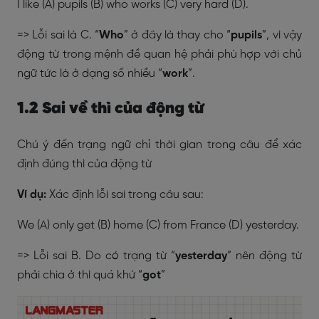
I like (A) pupils (B) who works (C) very hard (D).
=> Lỗi sai là C. “
Who
” ở đây là thay cho “
pupils
”, vì vậy
động từ trong mệnh đề quan hệ phải phù hợp với chủ
ngữ tức là ở dạng số nhiều “
work
”.
1.2 Sai về thì của động từ
Chú ý đến trạng ngữ chỉ thời gian trong câu để xác
định đúng thì của động từ
Ví dụ:
Xác định lỗi sai trong câu sau:
We (A) only get (B) home (C) from France (D) yesterday.
=> Lỗi sai B. Do có trạng từ “
yesterday
” nên động từ
phải chia ở thì quá khứ “
got
”