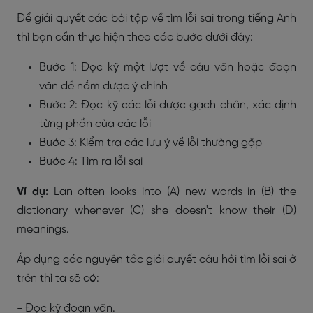
Để giải quyết các bài tập về tìm lỗi sai trong tiếng Anh
thì bạn cần thực hiện theo các bước dưới đây:
Bước 1: Đọc kỹ một lượt về câu văn hoặc đoạn
văn để nắm được ý chính
Bước 2: Đọc kỹ các lỗi được gạch chân, xác định
từng phần của các lỗi
Bước 3: Kiểm tra các lưu ý về lỗi thường gặp
Bước 4: Tìm ra lỗi sai
Ví dụ:
Lan often looks into (A) new words in (B) the
dictionary whenever (C) she doesn't know their (D)
meanings.
Áp dụng các nguyên tắc giải quyết câu hỏi tìm lỗi sai ở
trên thì ta sẽ có:
- Đọc kỹ đoạn văn.