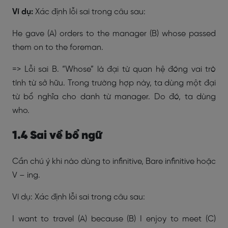
Ví dụ:
Xác định lỗi sai trong câu sau:
He gave (A) orders to the manager (B) whose passed
them on to the foreman.
=> Lỗi sai B. “Whose” là đại từ quan hệ đóng vai trò
tính từ sở hữu. Trong trường hợp này, ta dùng một đại
từ bổ nghĩa cho danh từ manager. Do đó, ta dùng
who.
1.4 Sai về bổ ngữ
Cần chú ý khi nào dùng to infinitive, Bare infinitive hoặc
V – ing.
Ví dụ: Xác định lỗi sai trong câu sau:
I want to travel (A) because (B) I enjoy to meet (C)