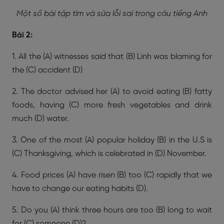
Một số bài tập tìm và sửa lỗi sai trong câu tiếng Anh
Bài 2:
1. All the (A) witnesses said that (B) Linh was blaming for
the (C) accident (D)
2. The doctor advised her (A) to avoid eating (B) fatty
foods, having (C) more fresh vegetables and drink
much (D) water.
3. One of the most (A) popular holiday (B) in the U.S is
(C) Thanksgiving, which is celebrated in (D) November.
4. Food prices (A) have risen (B) too (C) rapidly that we
have to change our eating habits (D).
5. Do you (A) think three hours are too (B) long to wait
for (C) someone (D)?