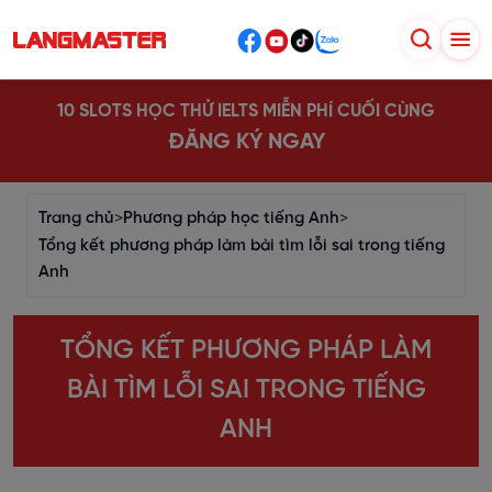
10 SLOTS HỌC THỬ IELTS MIỄN PHÍ CUỐI CÙNG
ĐĂNG KÝ NGAY
Trang chủ
>
Phương pháp học tiếng Anh
>
Tổng kết phương pháp làm bài tìm lỗi sai trong tiếng
Anh
TỔNG KẾT PHƯƠNG PHÁP LÀM
BÀI TÌM LỖI SAI TRONG TIẾNG
ANH