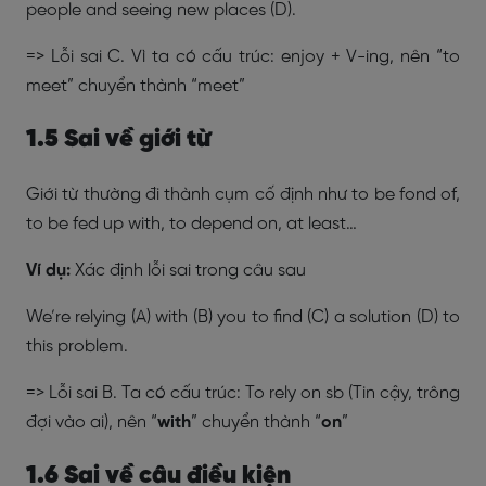
people and seeing new places (D).
=> Lỗi sai C. Vì ta có cấu trúc: enjoy + V-ing, nên “to
meet” chuyển thành “meet”
1.5 Sai về giới từ
Giới từ thường đi thành cụm cố định như to be fond of,
to be fed up with, to depend on, at least…
Ví dụ:
Xác định lỗi sai trong câu sau
We’re relying (A) with (B) you to find (C) a solution (D) to
this problem.
=> Lỗi sai B. Ta có cấu trúc: To rely on sb (Tin cậy, trông
đợi vào ai), nên “
with
” chuyển thành “
on
”
1.6 Sai về câu điều kiện