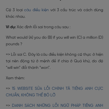
Có 3 loại
câu điều kiện
với 3 cấu trúc và cách dùng
khác nhau.
Ví dụ:
Xác định lỗi sai trong câu sau :
What would (A) you do (B) if you will win (C) a million (D)
pounds ?
=> Lỗi sai C. Đây là câu điều kiện không có thực ở hiện
tại nên động từ ở mệnh đề if chia ở Quá khứ, do đó
“will win” đổi thành “won”.
Xem thêm:
=>
15 WEBSITE SỬA LỖI CHÍNH TẢ TIẾNG ANH CỰC
CHUẨN, KHÔNG THỂ BỎ LỠ
=>
DANH SÁCH NHỮNG LỖI NGỮ PHÁP TIẾNG ANH