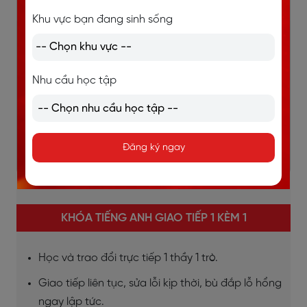
Khu vực bạn đang sinh sống
Nhu cầu học tập
Đăng ký ngay
KHÓA TIẾNG ANH GIAO TIẾP 1 KÈM 1
Học và trao đổi trực tiếp 1 thầy 1 trò.
Giao tiếp liên tục, sửa lỗi kịp thời, bù đắp lỗ hổng
ngay lập tức.