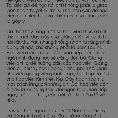
hết giáo viên đã nói nhiều hơn so với học viên.
Tôi đến đó để học nói chứ không phải là giáo
viên học “thuyết trình”. Vì thế, nên cần để học
viên nói nhiều hơn và nhiệm vụ của giảng viên
là góp ý.
Có thể thấy rằng một số học viên thực sự rất
thích cách dạy này của giảng viên vì cách họ
nói rất thu hút, nhưng không nhận ra rằng mình
đang đi học, chứ không phải là xem tấu hài.
Học viên càng có cơ hội giao tiếp bằng ngôn
ngữ mình đang học sẽ càng tiến bộ. Giảng
viên chỉ là để hướng dẫn các học viên.
Giảng
viên có những hoạt động “lãng phí” thời gian…
như việc giảng viên photocopy bài tập và đưa
cho học viên làm trên lớp. Đây hoàn toàn là
một cách lãng phí thời gian. Cái học viên cần
ở đây là kỹ năng trau dồi ngôn ngữ giao tiếp
ngay trên lớp học, còn bài tập thì nên để về
nhà.
Dạy và học ngoại ngữ ở Việt Nam nói chung
và tiếng Anh nói riêng, đa phần không đạt