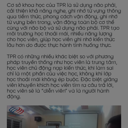
Cơ sở khoa học của TPR là sử dụng não phải,
cải thiện khả năng nghe, ghi nhớ từ vựng thông
qua tiềm thức, phong cách vận động, ghi nhớ
từ vựng bên trong, vận động toàn bộ cơ thể
cùng với não bộ và sử dụng não phải.
TPR tạo
môi trường học thoải mái, nhiều năng lượng
cho học viên, giúp học viên ghi nhớ kiến thức
lâu hơn do được thực hành tình huống thực.
TPR có những nhiều khác biệt so với phương
pháp truyền thống như học viên là trung tâm,
học viên chủ động nạp kiến thức, khi làm sai
chỉ là một phần của việc học, không khí lớp
học thoải mái không ép buộc. Đặc biệt giảng
viên khuyến khích học viên tìm ra câu trả lời,
học viên sẽ là “diễn viên” và là người hành
động.