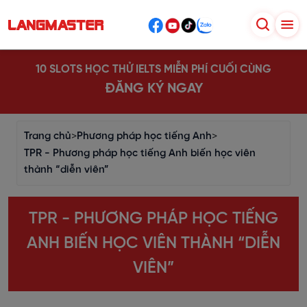
10 SLOTS HỌC THỬ IELTS MIỄN PHÍ CUỐI CÙNG
ĐĂNG KÝ NGAY
Trang chủ
>
Phương pháp học tiếng Anh
>
TPR - Phương pháp học tiếng Anh biến học viên
thành “diễn viên”
TPR - PHƯƠNG PHÁP HỌC TIẾNG
ANH BIẾN HỌC VIÊN THÀNH “DIỄN
VIÊN”