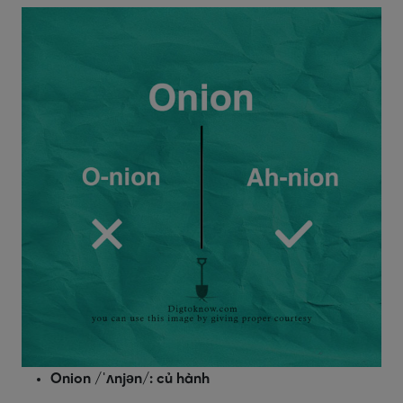
Onion /ˈʌnjən/: củ hành