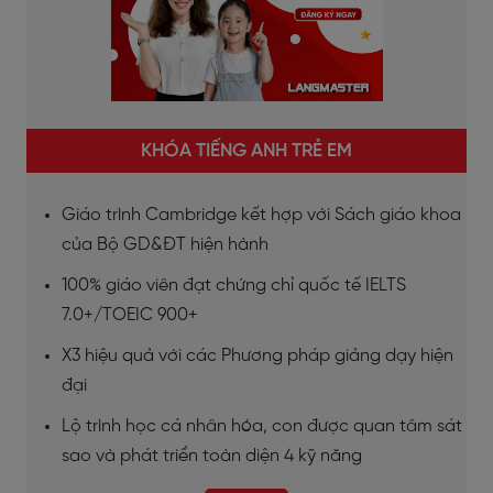
KHÓA TIẾNG ANH TRẺ EM
Giáo trình Cambridge kết hợp với Sách giáo khoa
của Bộ GD&ĐT hiện hành
100% giáo viên đạt chứng chỉ quốc tế IELTS
7.0+/TOEIC 900+
X3 hiệu quả với các Phương pháp giảng dạy hiện
đại
Lộ trình học cá nhân hóa, con được quan tâm sát
sao và phát triển toàn diện 4 kỹ năng