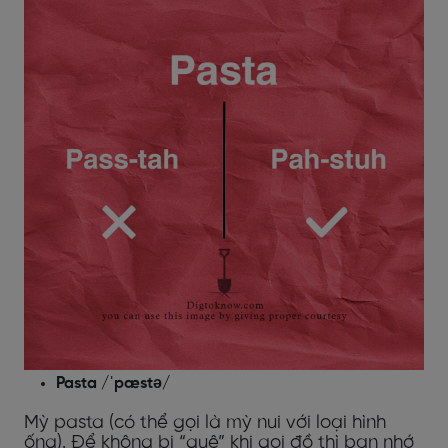
Pasta /ˈpæstə/
Mỳ pasta (có thể gọi là mỳ nui với loại hình
ống). Để không bị “quê” khi gọi đồ thì bạn nhớ