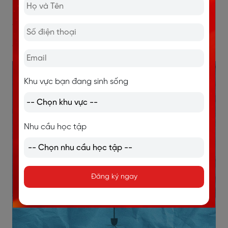
Salmon /ˈsæmən/
Đôi khi người bản ngữ hay người nói tiếng Anh
lâu năm cũng mắc lỗi sai khi phát âm từ con
cá hồi.
Khu vực bạn đang sinh sống
Nhu cầu học tập
Đăng ký ngay