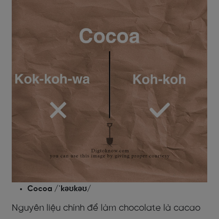
Cocoa /ˈkəʊkəʊ/
Nguyên liệu chính để làm chocolate là cacao