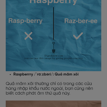
Raspberrry /ˈrɑːzbəri/: Quả mâm xôi
Quả mâm xôi thường chỉ có trong các cửa
hàng nhập khẩu nước ngoài, bạn cũng nên
biết cách phát âm thứ quả này.