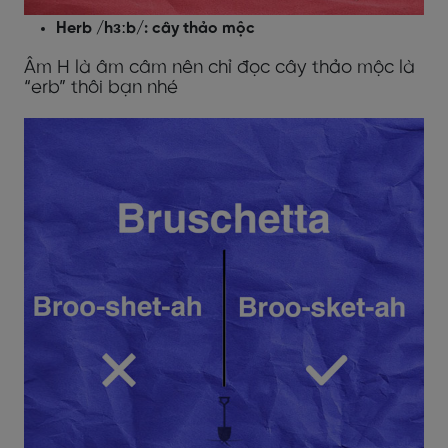
Herb /hɜːb/: cây thảo mộc
Âm H là âm câm nên chỉ đọc cây thảo mộc là
“erb” thôi bạn nhé