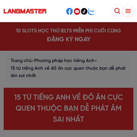
10 SLOTS HỌC THỬ IELTS MIỄN PHÍ CUỐI CÙNG
ĐĂNG KÝ NGAY
Trang chủ
>
Phương pháp học tiếng Anh
>
15 từ tiếng Anh về đồ ăn cực quen thuộc bạn dễ phát
âm sai nhất
15 TỪ TIẾNG ANH VỀ ĐỒ ĂN CỰC
QUEN THUỘC BẠN DỄ PHÁT ÂM
SAI NHẤT