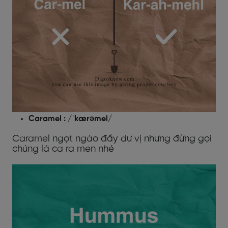
Caramel : /ˈkærəmel/
Caramel ngọt ngào đầy dư vị nhưng đừng gọi
chúng là ca ra men nhé