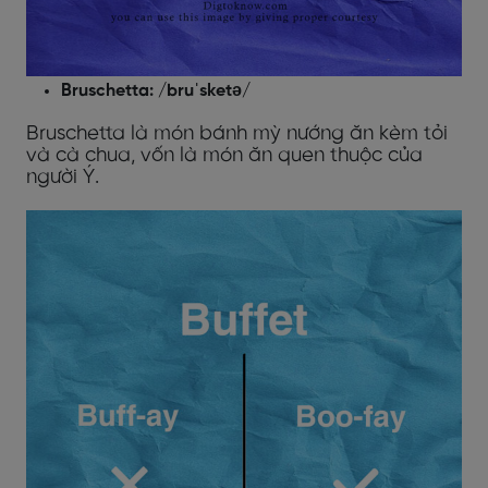
Bruschetta: /bruˈsketə/
Bruschetta là món bánh mỳ nướng ăn kèm tỏi
và cà chua, vốn là món ăn quen thuộc của
người Ý.