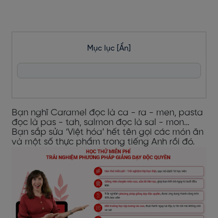
Mục lục
[Ẩn]
Bạn nghĩ Caramel đọc là ca - ra - men, pasta
đọc là pas - tah, salmon đọc là sal - mon…
Bạn sắp sửa ‘Việt hóa’ hết tên gọi các món ăn
và một số thực phẩm trong tiếng Anh rồi đó.