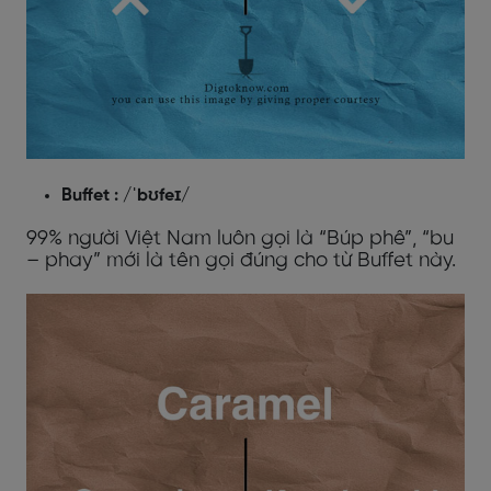
Buffet : /ˈbʊfeɪ/
99% người Việt Nam luôn gọi là “Búp phê”, “bu
– phay” mới là tên gọi đúng cho từ Buffet này.