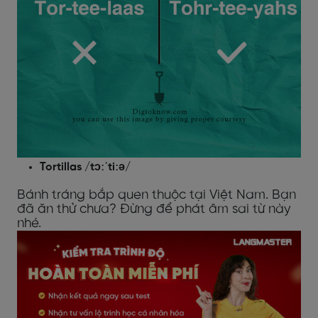
Tortillas /tɔːˈtiːə/
Bánh tráng bắp quen thuộc tại Việt Nam. Bạn
đã ăn thử chưa? Đừng để phát âm sai từ này
nhé.