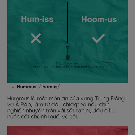
Hummus /ˈhʊməs/
Hummus là một món ăn của vùng Trung Đông
và Ả Rập, làm từ đậu chickpea nấu chín,
nghiền nhuyễn trộn với sốt tahini, dầu ô liu,
nước cốt chanh muối và tỏi.