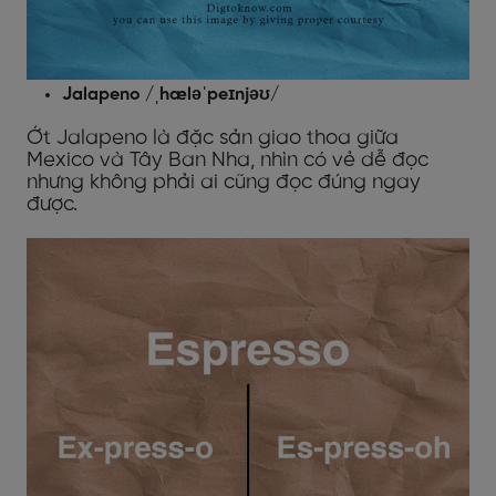
Jalapeno /ˌhæləˈpeɪnjəʊ/
Ớt Jalapeno là đặc sản giao thoa giữa
Mexico và Tây Ban Nha, nhìn có vẻ dễ đọc
nhưng không phải ai cũng đọc đúng ngay
được.