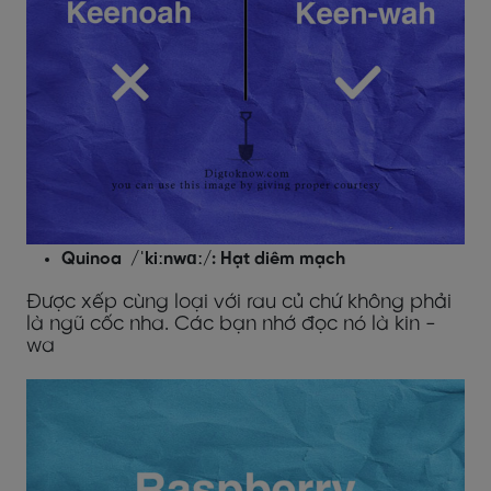
Quinoa /ˈkiːnwɑː/: Hạt diêm mạch
Được xếp cùng loại với rau củ chứ không phải
là ngũ cốc nha. Các bạn nhớ đọc nó là kin -
wa