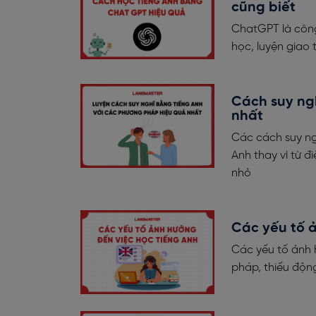
cũng biết
ChatGPT là công 
học, luyện giao 
Cách suy ng
nhất
Các cách suy ng
Anh thay vì từ đ
nhỏ
Các yếu tố 
Các yếu tố ảnh 
pháp, thiếu động