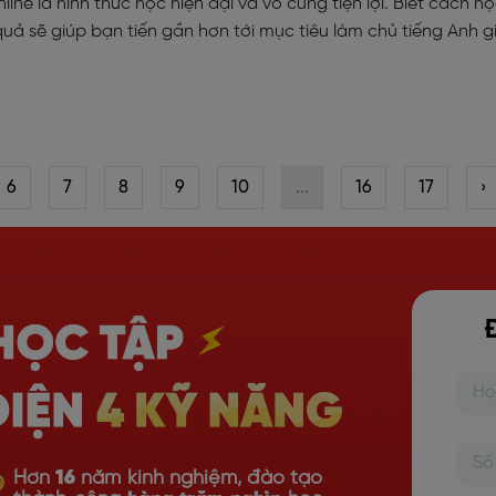
line là hình thức học hiện đại và vô cùng tiện lợi. Biết cách họ
quả sẽ giúp bạn tiến gần hơn tới mục tiêu làm chủ tiếng Anh g
6
7
8
9
10
...
16
17
›
Hơn
16
năm kinh nghiệm, đào tạo