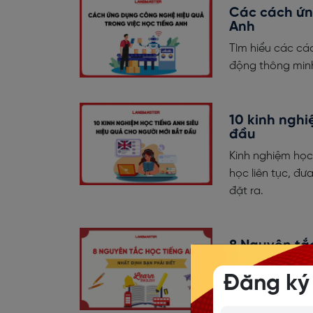
Các cách ứn
Anh
Tìm hiểu các cá
động thông minh,
10 kinh nghi
đầu
Kinh nghiệm học
học liên tục, đ
đặt ra.
8 Nguyên tắc
Nắm chắc 8 nguy
Đăng ký
thụ động, kém h
tiếng Anh tự tin!