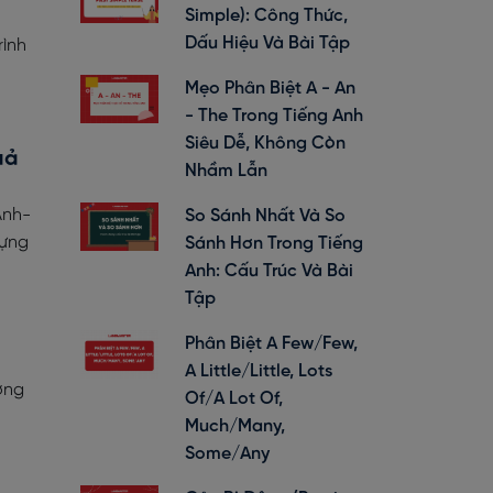
Simple): Công Thức,
Dấu Hiệu Và Bài Tập
rình
Mẹo Phân Biệt A - An
- The Trong Tiếng Anh
Siêu Dễ, Không Còn
uả
Nhầm Lẫn
Anh-
So Sánh Nhất Và So
vựng
Sánh Hơn Trong Tiếng
Anh: Cấu Trúc Và Bài
Tập
Phân Biệt A Few/Few,
A Little/Little, Lots
ơng
Of/A Lot Of,
Much/Many,
Some/Any