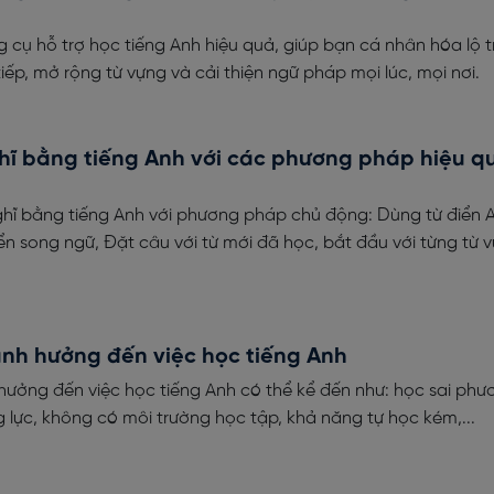
cụ hỗ trợ học tiếng Anh hiệu quả, giúp bạn cá nhân hóa lộ t
tiếp, mở rộng từ vựng và cải thiện ngữ pháp mọi lúc, mọi nơi.
hĩ bằng tiếng Anh với các phương pháp hiệu q
hĩ bằng tiếng Anh với phương pháp chủ động: Dùng từ điển 
iển song ngữ, Đặt câu với từ mới đã học, bắt đầu với từng từ 
ảnh hưởng đến việc học tiếng Anh
hưởng đến việc học tiếng Anh có thể kể đến như: học sai phư
 lực, không có môi trường học tập, khả năng tự học kém,...