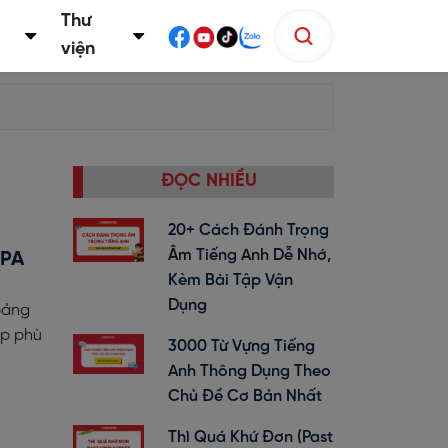
Thư
viện
ĐỌC NHIỀU
20+ Cách Đánh Trọng
Âm Tiếng Anh Dễ Nhớ,
IPA
Kèm Bài Tập Vận
Dụng
bảng
áp phù
3000 Từ Vựng Tiếng
Anh Thông Dụng Theo
Chủ Đề Cơ Bản Nhất
Thì Quá Khứ Đơn (past