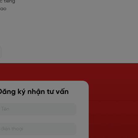
c tiếng
iao
Đăng ký nhận tư vấn