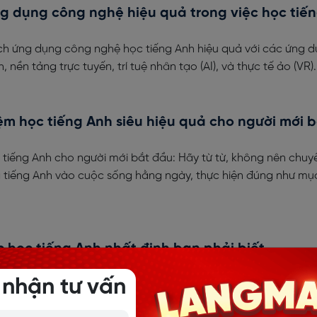
g dụng công nghệ hiệu quả trong việc học tiế
ch ứng dụng công nghệ học tiếng Anh hiệu quả với các ứng d
 nền tảng trực tuyến, trí tuệ nhân tạo (AI), và thực tế ảo (VR).
ệm học tiếng Anh siêu hiệu quả cho người mới 
 tiếng Anh cho người mới bắt đầu: Hãy từ từ, không nên chuy
ưa tiếng Anh vào cuộc sống hằng ngày, thực hiện đúng như mục
 học tiếng Anh nhất định bạn phải biết
ên tắc vàng khi học tiếng Anh giúp bạn tránh việc học một 
 nhận tư vấn
iệu quả. Áp dụng ngay để nhanh chóng đạt được mục tiêu gi