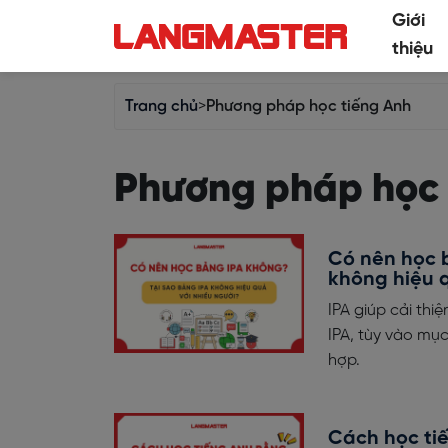
Giới
thiệu
Trang chủ
>
Phương pháp học tiếng Anh
Phương pháp học 
Có nên học 
không hiệu 
IPA giúp cải th
IPA, tùy vào mụ
hợp.
Cách học ti