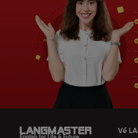
Về L
English for Life & Future