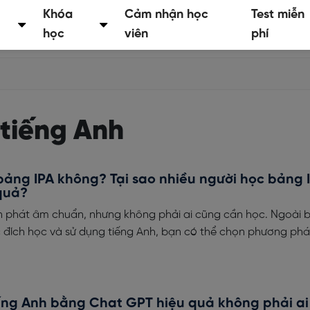
Khóa
Cảm nhận học
Test miễn
học
viên
phí
tiếng Anh
bảng IPA không? Tại sao nhiều người học bảng 
quả?
iện phát âm chuẩn, nhưng không phải ai cũng cần học. Ngoài 
c đích học và sử dụng tiếng Anh, bạn có thể chọn phương ph
ếng Anh bằng Chat GPT hiệu quả không phải ai