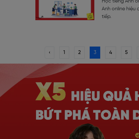
Học tiếng Anh on
Anh online hiệu 
tiếp.
‹
1
2
3
4
5