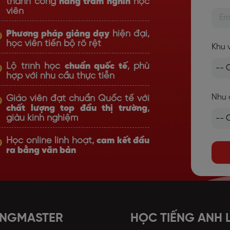
thành công
hàng trăm nghìn
học
viên
Phương pháp giảng dạy
hiện đại,
học viên tiến bộ rõ rệt
Khu 
Lộ trình học
chuẩn quốc tế
, phù
hợp với nhu cầu thực tiễn
Nhu 
Giáo viên đạt chuẩn Quốc tế với
chất lượng top đầu thị trường
,
giàu kinh nghiệm
Học online linh hoạt,
cam kết đầu
ra bằng văn bản
ANGMASTER
HỌC TIẾNG ANH