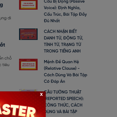
Câu Bị Động (Passive
ng
Voice): Định Nghĩa,
Cấu Trúc, Bài Tập Đầy
ụng di
Đủ Nhất
CÁCH NHẬN BIẾT
DANH TỪ, ĐỘNG TỪ,
bắt
TÍNH TỪ, TRẠNG TỪ
TRONG TIẾNG ANH
ển chỗ
Mệnh Đề Quan Hệ
 tiêu
(Relative Clause) -
Cách Dùng Và Bài Tập
Có Đáp Án
CÂU TƯỜNG THUẬT
x
(REPORTED SPEECH):
cách
CÔNG THỨC, CÁCH
ao tiếp
DÙNG VÀ BÀI TẬP