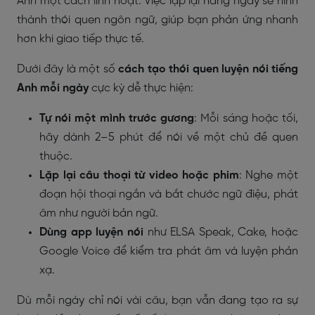
Anh một cách linh hoạt. Việc lặp lại hàng ngày sẽ hình
thành thói quen ngôn ngữ, giúp bạn phản ứng nhanh
hơn khi giao tiếp thực tế.
Dưới đây là một số
cách tạo thói quen luyện nói tiếng
Anh mỗi ngày
cực kỳ dễ thực hiện:
Tự nói một mình trước gương
: Mỗi sáng hoặc tối,
hãy dành 2–5 phút để nói về một chủ đề quen
thuộc.
Lặp lại câu thoại từ video hoặc phim
: Nghe một
đoạn hội thoại ngắn và bắt chước ngữ điệu, phát
âm như người bản ngữ.
Dùng app luyện nói
như ELSA Speak, Cake, hoặc
Google Voice để kiểm tra phát âm và luyện phản
xạ.
Dù mỗi ngày chỉ nói vài câu, bạn vẫn đang tạo ra sự