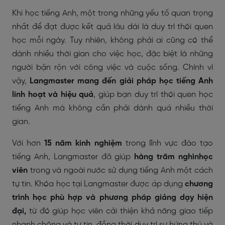
Khi học tiếng Anh, một trong những yếu tố quan trọng
nhất để đạt được kết quả lâu dài là duy trì thói quen
học mỗi ngày. Tuy nhiên, không phải ai cũng có thể
dành nhiều thời gian cho việc học, đặc biệt là những
người bận rộn với công việc và cuộc sống. Chính vì
vậy,
Langmaster
mang đến giải pháp học tiếng Anh
linh hoạt và hiệu quả
, giúp bạn duy trì thói quen học
tiếng Anh mà không cần phải dành quá nhiều thời
gian.
Với hơn
15 năm kinh nghiệm
trong lĩnh vực đào tạo
tiếng Anh, Langmaster đã giúp
hàng trăm nghìnhọc
viên
trong và ngoài nước sử dụng tiếng Anh một cách
tự tin. Khóa học tại Langmaster được áp dụng
chương
trình học phù hợp và phương pháp giảng dạy hiện
đại,
từ đó giúp học viên cải thiện khả năng giao tiếp
nhanh chóng và tự tin, đồng thời duy trì sự hứng thú và