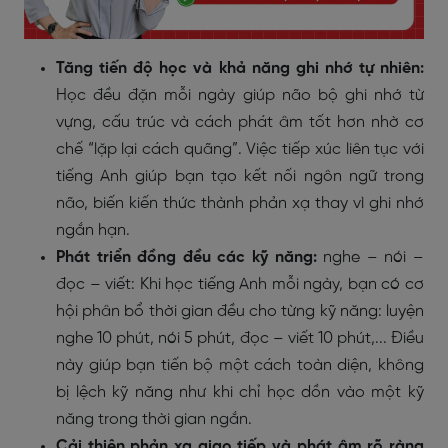
Tăng tiến độ học và khả năng ghi nhớ tự nhiên:
Học đều đặn mỗi ngày giúp não bộ ghi nhớ từ
vựng, cấu trúc và cách phát âm tốt hơn nhờ cơ
chế “lặp lại cách quãng”. Việc tiếp xúc liên tục với
tiếng Anh giúp bạn tạo kết nối ngôn ngữ trong
não, biến kiến thức thành phản xạ thay vì ghi nhớ
ngắn hạn.
Phát triển đồng đều các kỹ năng:
nghe – nói –
đọc – viết:
Khi học tiếng Anh mỗi ngày, bạn có cơ
hội
phân bổ thời gian đều cho từng kỹ năng
: luyện
nghe 10 phút, nói 5 phút, đọc – viết 10 phút,... Điều
này giúp bạn tiến bộ một cách toàn diện, không
bị lệch kỹ năng như khi chỉ học dồn vào một kỹ
năng trong thời gian ngắn.
Cải thiện phản xạ giao tiếp và phát âm rõ ràng