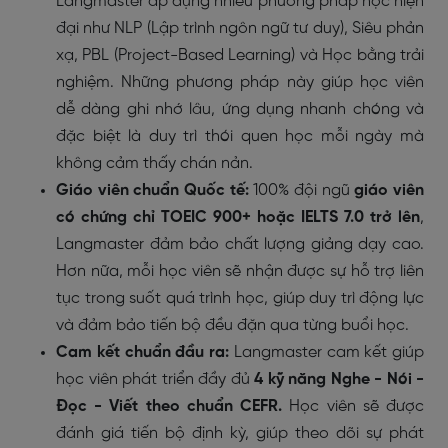
Langmaster áp dụng nhiều phương pháp học hiện
đại như NLP (Lập trình ngôn ngữ tư duy), Siêu phản
xạ, PBL (Project-Based Learning) và Học bằng trải
nghiệm. Những phương pháp này giúp học viên
dễ dàng ghi nhớ lâu, ứng dụng nhanh chóng và
đặc biệt là duy trì thói quen học mỗi ngày mà
không cảm thấy chán nản.
Giáo viên chuẩn Quốc tế:
100% đội ngũ
giáo viên
có chứng chỉ TOEIC 900+ hoặc IELTS 7.0 trở lên
,
Langmaster đảm bảo chất lượng giảng dạy cao.
Hơn nữa, mỗi học viên sẽ nhận được sự hỗ trợ liên
tục trong suốt quá trình học, giúp duy trì động lực
và đảm bảo tiến bộ đều đặn qua từng buổi học.
Cam kết chuẩn đầu ra:
Langmaster cam kết giúp
học viên phát triển đầy đủ
4 kỹ năng Nghe - Nói -
Đọc - Viết theo chuẩn CEFR.
Học viên sẽ được
đánh giá tiến bộ định kỳ, giúp theo dõi sự phát