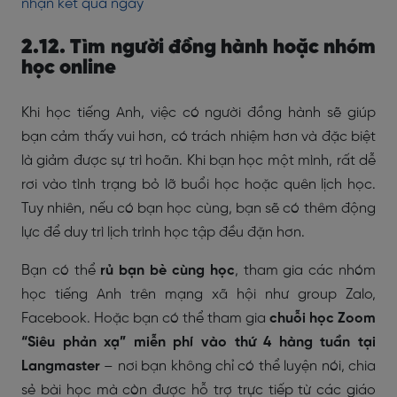
nhận kết quả ngay
2.12. Tìm người đồng hành hoặc nhóm
học online
Khi học tiếng Anh, việc có người đồng hành sẽ giúp
bạn cảm thấy vui hơn, có trách nhiệm hơn và đặc biệt
là giảm được sự trì hoãn. Khi bạn học một mình, rất dễ
rơi vào tình trạng bỏ lỡ buổi học hoặc quên lịch học.
Tuy nhiên, nếu có bạn học cùng, bạn sẽ có thêm động
lực để duy trì lịch trình học tập đều đặn hơn.
Bạn có thể
rủ bạn bè cùng học
, tham gia các nhóm
học tiếng Anh trên mạng xã hội như group Zalo,
Facebook. Hoặc bạn có thể tham gia
chuỗi học Zoom
“Siêu phản xạ” miễn phí vào thứ 4 hàng tuần tại
Langmaster
– nơi bạn không chỉ có thể luyện nói, chia
sẻ bài học mà còn được hỗ trợ trực tiếp từ các giáo