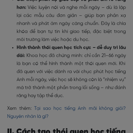
hơn:
Việc luyện nói và nghe mỗi ngày – dù là lặp
lại các mẫu câu đơn giản – giúp bạn
phản xạ
nhanh và phát âm ngày càng chuẩn
. Đây là chìa
khóa để bạn
tự tin khi giao tiếp
, đặc biệt trong
môi trường làm việc hoặc du học.
Hình thành thói quen học tích cực – dễ duy trì lâu
dài:
Khoa học đã chứng minh:
chỉ cần 21–66 ngày
là bạn có thể hình thành một thói quen mới. Khi
đã quen với việc dành ra vài chục phút học tiếng
Anh mỗi ngày, việc học sẽ
không còn là “nhiệm vụ”
mà trở thành một phần trong lối sống
– như đánh
răng hay tập thể dục.
Xem thêm:
Tại sao học tiếng Anh mãi không giỏi?
Nguyên nhân là gì?
II. Cách tạo thói quen học tiếng