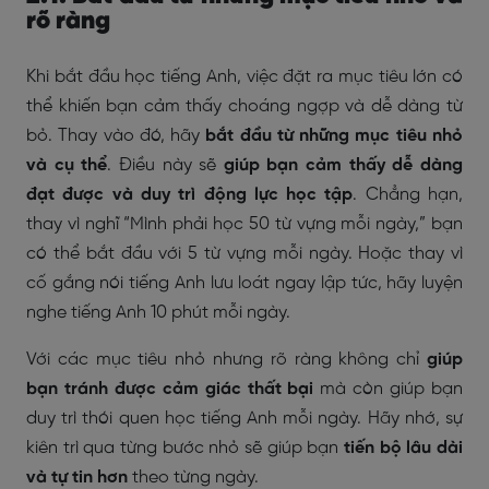
rõ ràng
Khi bắt đầu học tiếng Anh, việc đặt ra mục tiêu lớn có
thể khiến bạn cảm thấy choáng ngợp và dễ dàng từ
bỏ. Thay vào đó, hãy
bắt đầu từ những mục tiêu nhỏ
và cụ thể
. Điều này sẽ
giúp bạn cảm thấy dễ dàng
đạt được và duy trì động lực học tập
. Chẳng hạn,
thay vì nghĩ “Mình phải học 50 từ vựng mỗi ngày,” bạn
có thể bắt đầu với 5 từ vựng mỗi ngày. Hoặc thay vì
cố gắng nói tiếng Anh lưu loát ngay lập tức, hãy luyện
nghe tiếng Anh 10 phút mỗi ngày.
Với các mục tiêu nhỏ nhưng rõ ràng không chỉ
giúp
bạn tránh được cảm giác thất bại
mà còn giúp bạn
duy trì thói quen học tiếng Anh mỗi ngày. Hãy nhớ, sự
kiên trì qua từng bước nhỏ sẽ giúp bạn
tiến bộ lâu dài
và tự tin hơn
theo từng ngày.