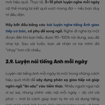
mới hiệu quả. Thực tế,
5–10 phút luyện nghe mỗi ngày
có thể mang lại kết quả vượt mong đợi – nếu bạn duy
trì đều đặn.
Hãy bắt đầu bằng các
bài luyện nghe tiếng Anh giao
tiếp cơ bản
, có phụ đề song ngữ.
Nghe đi nghe lại một
đoạn đến khi bạn hiểu được 90–100% nội dung, sau đó
nhại lại. Sau vài tuần, bạn sẽ nhận ra tai mình đã
“nhạy” hơn rất nhiều.
2.9. Luyện nói tiếng Anh mỗi ngày
Luyện nói tiếng Anh mỗi ngày là một trong những cách
hiệu quả nhất để
xây dựng phản xạ giao tiếp và giúp
ngôn ngữ “ăn sâu” vào tiềm thức
. Nhiều người ngại nói
vì sợ sai, nhưng chính việc nói mỗi ngày – dù chỉ vài
phút – mới là cách giúp bạn tự tin và sử dụng tiếng