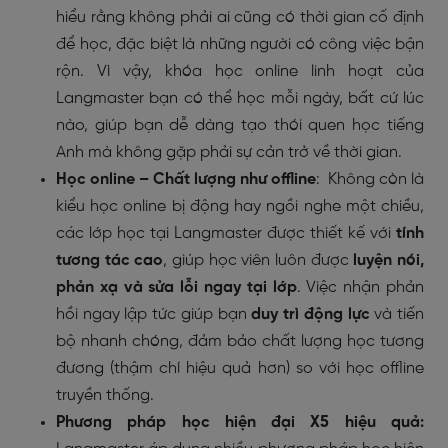
hiểu rằng không phải ai cũng có thời gian cố định
để học, đặc biệt là những người có công việc bận
rộn. Vì vậy, khóa học online linh hoạt của
Langmaster bạn có thể học mỗi ngày, bất cứ lúc
nào, giúp bạn dễ dàng tạo thói quen học tiếng
Anh mà không gặp phải sự cản trở về thời gian.
Học online – Chất lượng như offline
: Không còn là
kiểu học online bị động hay ngồi nghe một chiều,
các lớp học tại Langmaster được thiết kế với
tính
tương tác cao
, giúp học viên luôn được
luyện nói,
phản xạ và sửa lỗi ngay tại lớp
. Việc nhận phản
hồi ngay lập tức giúp bạn
duy trì động lực
và tiến
bộ nhanh chóng, đảm bảo chất lượng học tương
đương (thậm chí hiệu quả hơn) so với học offline
truyền thống.
Phương pháp học hiện đại X5 hiệu quả: