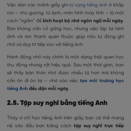
Việc dán các mảnh giấy ghi
từ vựng tiếng Anh
ở khắp
nơi – như gương, tủ lạnh, màn hình máy tính – là một
cách “ngầm” để
kích hoạt bộ nhớ ngôn ngữ mỗi ngày
.
Bạn không cần cố gắng học, nhưng việc lặp lại hình
ảnh và âm thanh quen thuộc giúp não tự động ghi
nhớ và duy trì tiếp xúc với tiếng Anh.
Hành động nhỏ này chính là một dạng thói quen học
thụ động nhưng rất hiệu quả. Sau một thời gian, bạn
sẽ thấy bản thân nhớ được nhiều từ hơn mà không
cần ôn đi ôn lại – nhờ vào việc
tạo môi trường học
tiếng Anh
đều đặn mỗi ngày
.
2.5. Tập suy nghĩ bằng tiếng Anh
Thay vì chỉ học tiếng Anh trên giấy, bạn có thể mang
nó vào đầu bạn bằng cách
tập suy nghĩ trực tiếp