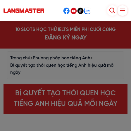
10 SLOTS HỌC THỬ IELTS MIỄN PHÍ CUỐI CÙNG
ĐĂNG KÝ NGAY
Trang chủ
>
Phương pháp học tiếng Anh
>
Bí quyết tạo thói quen học tiếng Anh hiệu quả mỗi
ngày
BÍ QUYẾT TẠO THÓI QUEN HỌC
TIẾNG ANH HIỆU QUẢ MỖI NGÀY