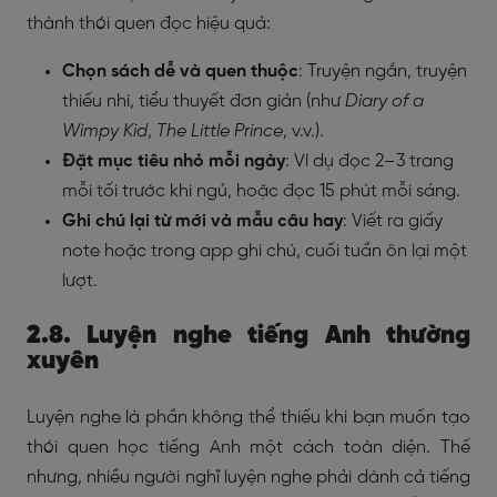
thành thói quen đọc hiệu quả:
Chọn sách dễ và quen thuộc
: Truyện ngắn, truyện
thiếu nhi, tiểu thuyết đơn giản (như
Diary of a
Wimpy Kid
,
The Little Prince
, v.v.).
Đặt mục tiêu nhỏ mỗi ngày
: Ví dụ đọc 2–3 trang
mỗi tối trước khi ngủ, hoặc đọc 15 phút mỗi sáng.
Ghi chú lại từ mới và mẫu câu hay
: Viết ra giấy
note hoặc trong app ghi chú, cuối tuần ôn lại một
lượt.
2.8. Luyện nghe tiếng Anh thường
xuyên
Luyện nghe là phần không thể thiếu khi bạn muốn tạo
thói quen học tiếng Anh một cách toàn diện. Thế
nhưng, nhiều người nghĩ luyện nghe phải dành cả tiếng