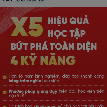
CÁCH DÙNG VÀ BÀI TẬP
Hơn
16
năm kinh nghiệm, đào tạo thành công
hàng trăm nghìn
học viên
Phương pháp giảng dạy
hiện đại, học viên tiến
bộ rõ rệt
Lộ trình học
chuẩn quốc tế
, phù hợp với nhu cầu