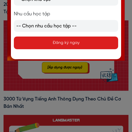
20+ Cách Đánh Trọng Âm Tiếng Anh Dễ Nhớ, Kèm Bài
Tập Vận Dụng
Nhu cầu học tập
Đăng ký ngay
3000 Từ Vựng Tiếng Anh Thông Dụng Theo Chủ Đề Cơ
Bản Nhất