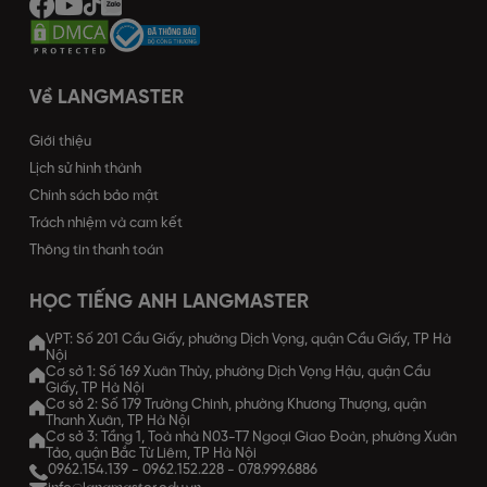
Về LANGMASTER
Giới thiệu
Lịch sử hình thành
Chính sách bảo mật
Trách nhiệm và cam kết
Thông tin thanh toán
HỌC TIẾNG ANH LANGMASTER
VPT: Số 201 Cầu Giấy, phường Dịch Vọng, quận Cầu Giấy, TP Hà
Nội
Cơ sở 1: Số 169 Xuân Thủy, phường Dịch Vọng Hậu, quận Cầu
Giấy, TP Hà Nội
Cơ sở 2: Số 179 Trường Chinh, phường Khương Thượng, quận
Thanh Xuân, TP Hà Nội
Cơ sở 3: Tầng 1, Toà nhà N03-T7 Ngoại Giao Đoàn, phường Xuân
Tảo, quận Bắc Từ Liêm, TP Hà Nội
0962.154.139
-
0962.152.228
-
078.999.6886