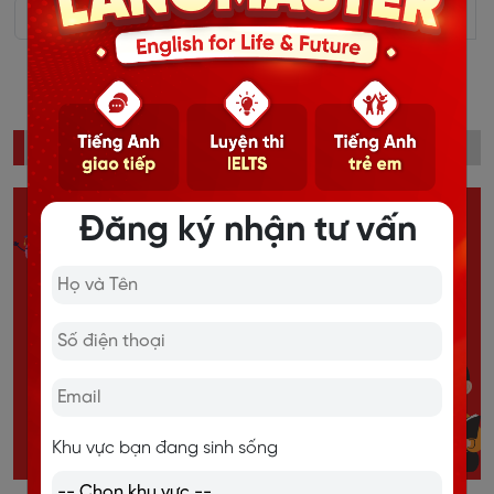
‹
1
2
...
17
18
19
20
21
22
23
24
25
26
›
ĐỌC NHIỀU
Đăng ký nhận tư vấn
Khu vực bạn đang sinh sống