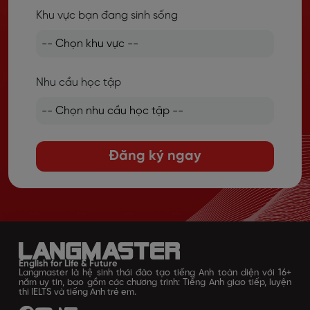
Khu vực bạn đang sinh sống
Nhu cầu học tập
Đăng ký ngay
English for Life & Future
Langmaster là hệ sinh thái đào tạo tiếng Anh toàn diện với 16+
năm uy tín, bao gồm các chương trình: Tiếng Anh giao tiếp, luyện
thi IELTS và tiếng Anh trẻ em.