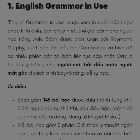
1. English Grammar in Use
"English Grammar in Use" được xem là cuốn sách ngữ
pháp kinh điển, bán chạy nhất thế giới dành cho người
học tiếng Anh. Sách được biên soạn bởi Raymond
Murphy, xuất bản lần đầu bởi Cambridge và hiện đã
có nhiều phiên bản tái bản, liên tục cập nhật. Đây là
tài liệu lý tưởng cho
người mới bắt đầu hoặc người
mất gốc
vì cách trình bày rõ ràng, dễ tự học.
Ưu điểm
Sách gồm
145 bài học
được chia thành từng
chủ
điểm ngữ pháp
cụ thể (thì, câu điều kiện,
mệnh đề
quan hệ
, câu bị động, động từ khuyết thiếu…).
Mỗi bài học gồm 2 phần: Giải thích lý thuyết ngắn
gọn, súc tích, kèm ví dụ minh họa và bài tập thực