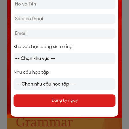
viên đặt mục tiêu IELTS 7.0+, nơi độ chính xác và tính
linh hoạt của ngữ pháp đóng vai trò quyết định.
Khu vực bạn đang sinh sống
Nhu cầu học tập
Đăng ký ngay