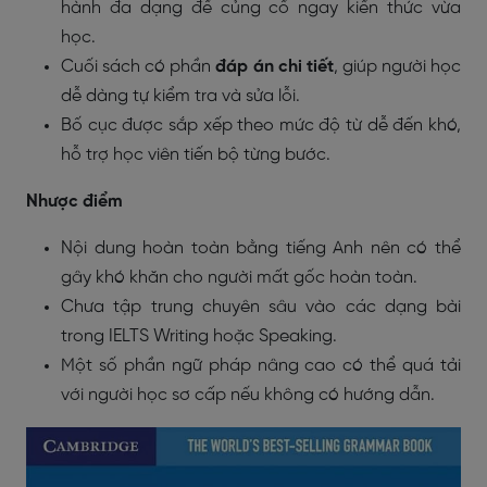
hành đa dạng để củng cố ngay kiến thức vừa
học.
Cuối sách có phần
đáp án chi tiết
, giúp người học
dễ dàng tự kiểm tra và sửa lỗi.
Bố cục được sắp xếp theo mức độ từ dễ đến khó,
hỗ trợ học viên tiến bộ từng bước.
Nhược điểm
Nội dung hoàn toàn bằng tiếng Anh nên có thể
gây khó khăn cho người mất gốc hoàn toàn.
Chưa tập trung chuyên sâu vào các dạng bài
trong IELTS Writing hoặc Speaking.
Một số phần ngữ pháp nâng cao có thể quá tải
với người học sơ cấp nếu không có hướng dẫn.