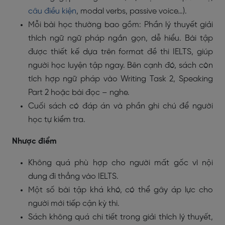
câu điều kiện
, modal verbs, passive voice…).
Mỗi bài học thường bao gồm: Phần lý thuyết giải
thích ngữ ngữ pháp ngắn gọn, dễ hiểu. Bài tập
được thiết kế dựa trên format đề thi IELTS, giúp
người học luyện tập ngay. Bên cạnh đó, sách còn
tích hợp ngữ pháp vào Writing Task 2, Speaking
Part 2 hoặc bài đọc – nghe.
Cuối sách có đáp án và phần ghi chú để người
học tự kiểm tra.
Nhược điểm
Không quá phù hợp cho người mất gốc vì nội
dung đi thẳng vào IELTS.
Một số bài tập khá khó, có thể gây áp lực cho
người mới tiếp cận kỳ thi.
Sách không quá chi tiết trong giải thích lý thuyết,