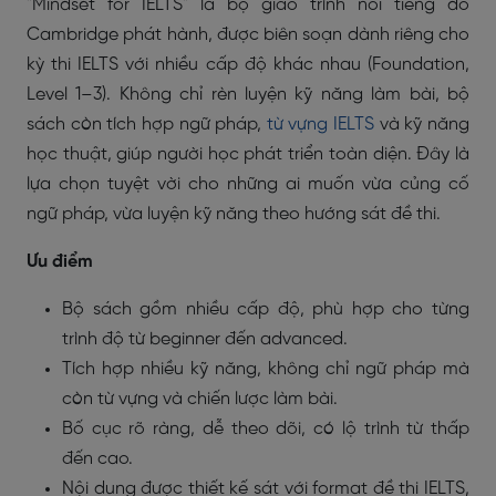
"Mindset for IELTS" là bộ giáo trình nổi tiếng do
Cambridge phát hành, được biên soạn dành riêng cho
kỳ thi IELTS với nhiều cấp độ khác nhau (Foundation,
Level 1–3). Không chỉ rèn luyện kỹ năng làm bài, bộ
sách còn tích hợp ngữ pháp,
từ vựng IELTS
và kỹ năng
học thuật, giúp người học phát triển toàn diện. Đây là
lựa chọn tuyệt vời cho những ai muốn vừa củng cố
ngữ pháp, vừa luyện kỹ năng theo hướng sát đề thi.
Ưu điểm
Bộ sách gồm nhiều cấp độ, phù hợp cho từng
trình độ từ beginner đến advanced.
Tích hợp nhiều kỹ năng, không chỉ ngữ pháp mà
còn từ vựng và chiến lược làm bài.
Bố cục rõ ràng, dễ theo dõi, có lộ trình từ thấp
đến cao.
Nội dung được thiết kế sát với format đề thi IELTS,