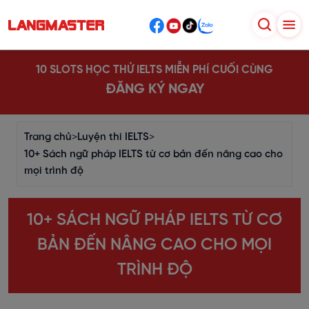
10 SLOTS HỌC THỬ IELTS MIỄN PHÍ CUỐI CÙNG
ĐĂNG KÝ NGAY
Trang chủ
>
Luyện thi IELTS
>
10+ Sách ngữ pháp IELTS từ cơ bản đến nâng cao cho
mọi trình độ
10+ SÁCH NGỮ PHÁP IELTS TỪ CƠ
BẢN ĐẾN NÂNG CAO CHO MỌI
TRÌNH ĐỘ