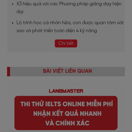
X3 hiệu quả với các Phương pháp giảng dạy hiện
đại
Lộ trình học cá nhân hóa, con được quan tâm sát
sao và phát triển toàn diện 4 kỹ năng
Chi tiết
BÀI VIẾT LIÊN QUAN