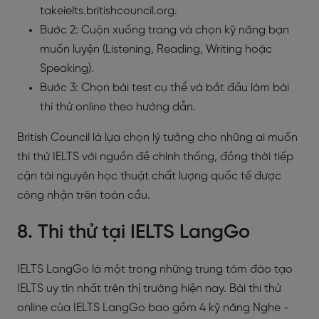
takeielts.britishcouncil.org.
Bước 2: Cuộn xuống trang và chọn kỹ năng bạn
muốn luyện (Listening, Reading, Writing hoặc
Speaking).
Bước 3: Chọn bài test cụ thể và bắt đầu làm bài
thi thử online theo hướng dẫn.
British Council là lựa chọn lý tưởng cho những ai muốn
thi thử IELTS với nguồn đề chính thống, đồng thời tiếp
cận tài nguyên học thuật chất lượng quốc tế được
công nhận trên toàn cầu.
8. Thi thử tại IELTS LangGo
IELTS LangGo là một trong những trung tâm đào tạo
IELTS uy tín nhất trên thị trường hiện nay. Bài thi thử
online của IELTS LangGo bao gồm 4 kỹ năng Nghe -