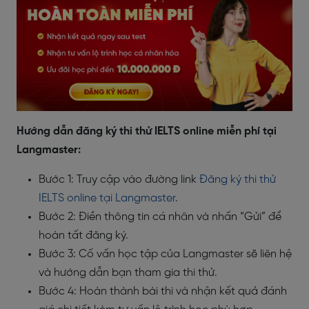
Hướng dẫn đăng ký thi thử IELTS online miễn phí tại
Langmaster:
Bước 1: Truy cập vào đường link
Đăng ký thi thử
IELTS online tại Langmaster
.
Bước 2: Điền thông tin cá nhân và nhấn “Gửi” để
hoàn tất đăng ký.
Bước 3: Cố vấn học tập của Langmaster sẽ liên hệ
và hướng dẫn bạn tham gia thi thử.
Bước 4: Hoàn thành bài thi và nhận kết quả đánh