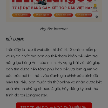
Nguồn: Internet
KẾT LUẬN:
Trên đây là Top 8 website thi thử IELTS online miễn phí
và uy tín nhất mà bạn có thể tham khảo để kiểm tra
năng lực tiếng Anh của mình. Hy vọng bài viết đã giúp
bạn tìm được nền tảng phù hợp để vừa làm quen với
cấu trúc bài thi thật, vừa đánh giá chính xác trình độ
hiện tại. Nếu bạn muốn thi thử online và nhận được kết
quả nhanh chóng chỉ sau 4 giờ, hãy đăng ký test thử
trình độ tại Langmaster.