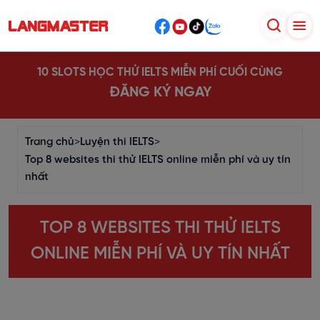
10 SLOTS HỌC THỬ IELTS MIỄN PHÍ CUỐI CÙNG
ĐĂNG KÝ NGAY
Trang chủ
>
Luyện thi IELTS
>
Top 8 websites thi thử IELTS online miễn phí và uy tín
nhất
TOP 8 WEBSITES THI THỬ IELTS
ONLINE MIỄN PHÍ VÀ UY TÍN NHẤT