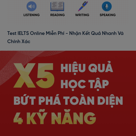
Test IELTS Online Miễn Phí - Nhận Kết Quả Nhanh Và
Chính Xác