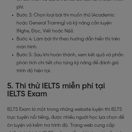
phí.
Bước 3: Chọn loại bài thi muốn thử (Academic
hoặc General Training) và kỹ năng cần luyện
(Nghe, Đọc, Viết hoặc Nói).
Bước 4: Làm bài thi theo hướng dẫn hiển thị trên
màn hình.
Bước 5: Sau khi hoàn thành, xem kết quả và phần
phân tích chi tiết cho từng kỹ năng để đánh giá
trình độ hiện tại.
5. Thi thử IELTS miễn phí tại
IELTS Exam
IELTS Exam là một trong những website luyện thi IELTS
trực tuyến nổi tiếng, được nhiều người học lựa chọn để
ôn luyện và kiểm tra trình độ. Trang web cung cấp