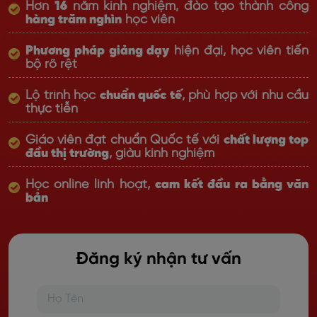
Hơn
16
năm kinh nghiệm, đào tạo thành công
hàng trăm nghìn
học viên
Phương pháp giảng dạy
hiện đại, học viên tiến
bộ rõ rệt
Lộ trình học
chuẩn quốc tế
, phù hợp với nhu cầu
thực tiễn
Giáo viên đạt chuẩn Quốc tế với
chất lượng top
đầu thị trường
, giàu kinh nghiệm
Học online linh hoạt,
cam kết đầu ra bằng văn
bản
Đăng ký nhận tư vấn