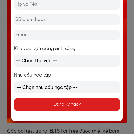
Lưu ý: Mặc dù có tên gọi trùng với hệ thống thi IELTS
chính thức, IELTS Exam là một website độc lập, không
thuộc tổ chức sở hữu kỳ thi IELTS. Tuy nhiên, đây vẫn là
nguồn ôn luyện và luyện đề miễn phí đáng tin cậy, đặc
biệt hữu ích cho người tự học IELTS tại nhà.
Khu vực bạn đang sinh sống
6. Thi thử IELTS tại IELTS For Free
IELTS For Free là một trong những website thi thử IELTS
Nhu cầu học tập
online miễn phí và uy tín được đông đảo người học tin
tưởng. Nền tảng này không chỉ cung cấp bài test
luyện tập đầy đủ 4 kỹ năng: Listening – Reading –
Writing – Speaking, mà còn tích hợp bài học, mẹo làm
Đăng ký ngay
bài và kiến thức ngữ pháp – từ vựng giúp bạn vừa học
vừa thực hành hiệu quả.
Các bài test trong IELTS For Free được thiết kế bám