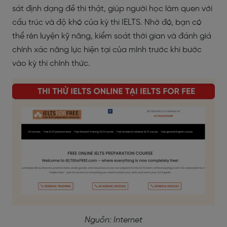
sát định dạng đề thi thật, giúp người học làm quen với
cấu trúc và độ khó của kỳ thi IELTS. Nhờ đó, bạn có
thể rèn luyện kỹ năng, kiểm soát thời gian và đánh giá
chính xác năng lực hiện tại của mình trước khi bước
vào kỳ thi chính thức.
Nguồn: Internet