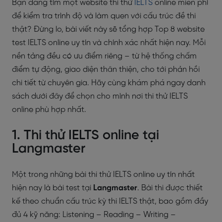
Bạn đang tìm một website thi thử
IELTS
online miễn phí
để kiểm tra trình độ và làm quen với cấu trúc đề thi
thật? Đừng lo, bài viết này sẽ tổng hợp Top 8 website
test IELTS online uy tín và chính xác nhất hiện nay. Mỗi
nền tảng đều có ưu điểm riêng – từ hệ thống chấm
điểm tự động, giao diện thân thiện, cho tới phản hồi
chi tiết từ chuyên gia. Hãy cùng khám phá ngay danh
sách dưới đây để chọn cho mình nơi thi thử IELTS
online phù hợp nhất.
1. Thi thử IELTS online tại
Langmaster
Một trong những bài thi thử IELTS online uy tín nhất
hiện nay là bài test tại
Langmaster
. Bài thi được thiết
kế theo chuẩn cấu trúc kỳ thi IELTS thật, bao gồm đầy
đủ 4 kỹ năng: Listening – Reading – Writing –