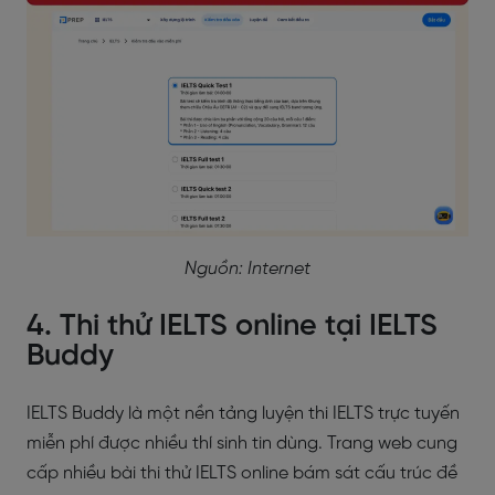
Nguồn: Internet
4. Thi thử IELTS online tại IELTS
Buddy
IELTS Buddy là một nền tảng luyện thi IELTS trực tuyến
miễn phí được nhiều thí sinh tin dùng. Trang web cung
cấp nhiều bài thi thử IELTS online bám sát cấu trúc đề