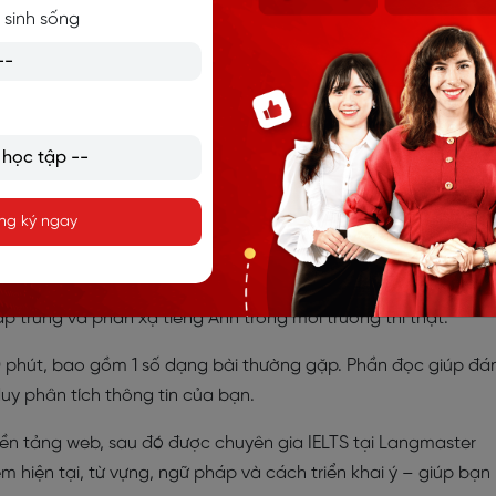
 sinh sống
S uy tín tại Langmaster
 online tại Langmaster
c thiết kế theo chuẩn cấu trúc kỳ thi IELTS thật, gồm đầy đủ
4
Speaking, giúp bạn đánh giá toàn diện năng lực tiếng Anh của
ng ký ngay
ảng 30 phút, gồm 3 phần với âm thanh rõ nét, tình huống đa
p trung và phản xạ tiếng Anh trong môi trường thi thật.
0 phút, bao gồm 1 số dạng bài thường gặp. Phần đọc giúp đá
 duy phân tích thông tin của bạn.
n nền tảng web, sau đó được chuyên gia IELTS tại Langmaster
m hiện tại, từ vựng, ngữ pháp và cách triển khai ý – giúp bạn