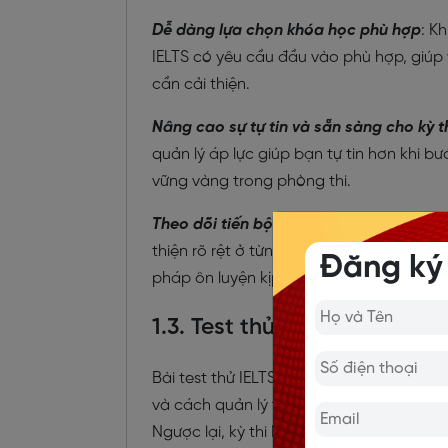
Dễ dàng lựa chọn khóa học phù hợp
: K
IELTS có yêu cầu đầu vào phù hợp, giúp 
cần cải thiện.
Nâng cao sự tự tin và sẵn sàng cho kỳ th
quản lý áp lực giúp bạn tự tin hơn khi bư
vững vàng trong phòng thi.
Theo dõi tiến bộ của bản thân qua từng 
thiện rõ rệt ở từng kỹ năng. Việc theo dõ
Đăng ký
pháp ôn luyện kịp thời để đạt kết quả c
1.3. Test thử trình độ IELTS m
Bài test thử IELTS miễn phí có cấu trúc 
và cách quản lý thời gian. Tuy nhiên, kế
Ngược lại, kỳ thi IELTS thật do các đơn v