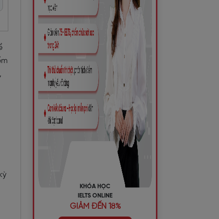
ể
iểm
,
kỳ
KHÓA HỌC
IELTS ONLINE
GIẢM ĐẾN 18%