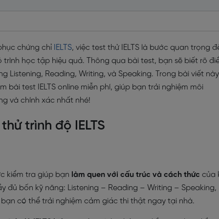
 phục chứng chỉ
IELTS
, việc test thử IELTS là bước quan trọng đ
ộ trình học tập hiệu quả. Thông qua bài test, bạn sẽ biết rõ đ
Listening, Reading, Writing, và Speaking. Trong bài viết này
ài test IELTS online miễn phí, giúp bạn trải nghiệm môi
ng và chính xác nhất nhé!
 thử trình độ IELTS
hức kiểm tra giúp bạn
làm quen với cấu trúc và cách thức
của 
ầy đủ bốn kỹ năng: Listening – Reading – Writing – Speaking,
bạn có thể trải nghiệm cảm giác thi thật ngay tại nhà.