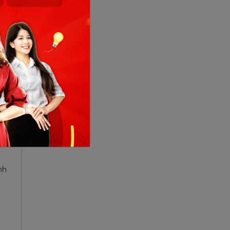
 kỹ
nh