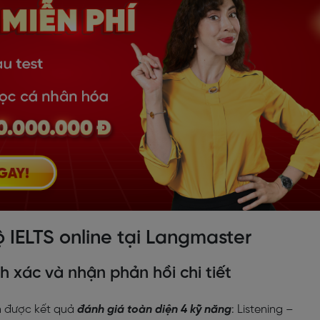
độ IELTS online tại Langmaster
nh xác và nhận phản hồi chi tiết
ận được kết quả
đánh giá toàn diện 4 kỹ năng
: Listening –