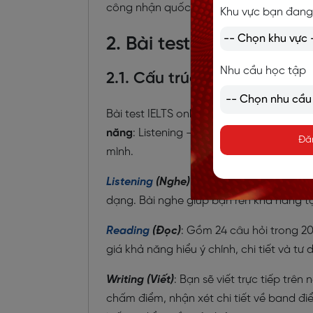
công nhận quốc tế.
Khu vực bạn đang
2. Bài test trình độ IELT
Nhu cầu học tập
2.1. Cấu trúc bài test IELTS
Bài test IELTS online tại Langmaster đượ
năng
: Listening – Reading – Writing – 
Đă
mình.
Listening
(Nghe)
: Thời gian làm bài kho
dạng. Bài nghe giúp bạn rèn khả năng tậ
Reading
(Đọc)
: Gồm 24 câu hỏi trong 2
giá khả năng hiểu ý chính, chi tiết và tư
Writing (Viết)
: Bạn sẽ viết trực tiếp trê
chấm điểm, nhận xét chi tiết về band điể