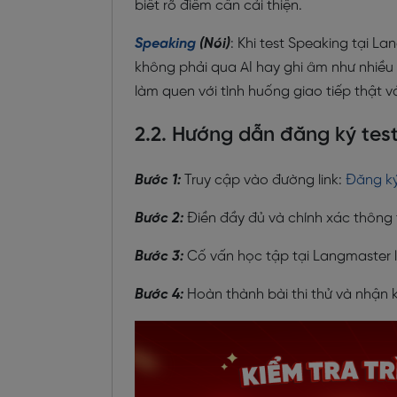
biết rõ điểm cần cải thiện.
Speaking
(Nói)
: Khi test Speaking tại L
không phải qua AI hay ghi âm như nhiều 
làm quen với tình huống giao tiếp thật 
2.2. Hướng dẫn đăng ký test
Bước 1:
Truy cập vào đường link:
Đăng ký
Bước 2:
Điền đầy đủ và chính xác thông 
Bước 3:
Cố vấn học tập tại Langmaster li
Bước 4:
Hoàn thành bài thi thử và nhận k