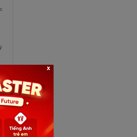
ọc
ý
x
ề
ợc