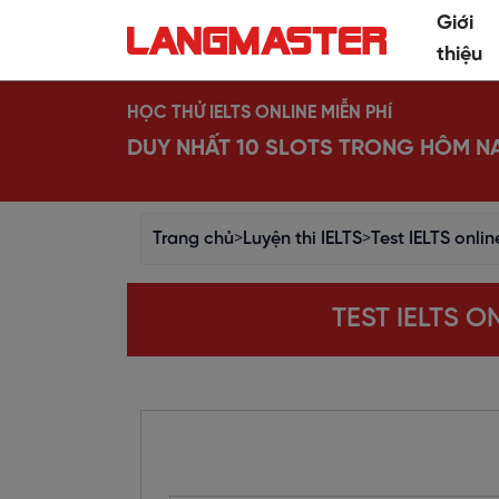
Giới
thiệu
HỌC THỬ IELTS ONLINE MIỄN PHÍ
DUY NHẤT 10 SLOTS TRONG HÔM N
Trang chủ
>
Luyện thi IELTS
>
Test IELTS onli
TEST IELTS O