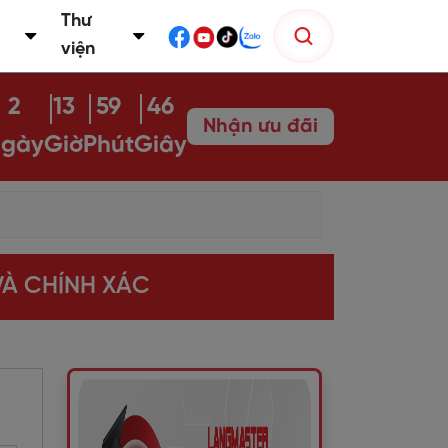
Thư
viện
2
13
59
45
Nhận ưu đãi
gày
Giờ
Phút
Giây
 VÀ CHÍNH XÁC