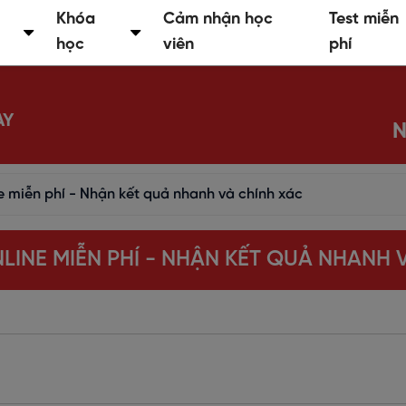
Khóa
Cảm nhận học
Test miễn
học
viên
phí
AY
N
ne miễn phí - Nhận kết quả nhanh và chính xác
NLINE MIỄN PHÍ - NHẬN KẾT QUẢ NHANH