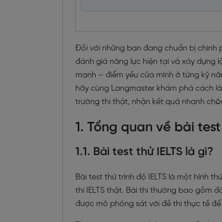
Đối với những bạn đang chuẩn bị chinh
đánh giá năng lực hiện tại và xây dựng l
mạnh – điểm yếu của mình ở từng kỹ năng 
hãy cùng Langmaster khám phá cách làm b
trường thi thật, nhận kết quả nhanh chó
1. Tổng quan về bài test
1.1. Bài test thử IELTS là gì?
Bài test thử trình độ IELTS là một hình t
thi IELTS thật. Bài thi thường bao gồm đ
được mô phỏng sát với đề thi thực tế để 