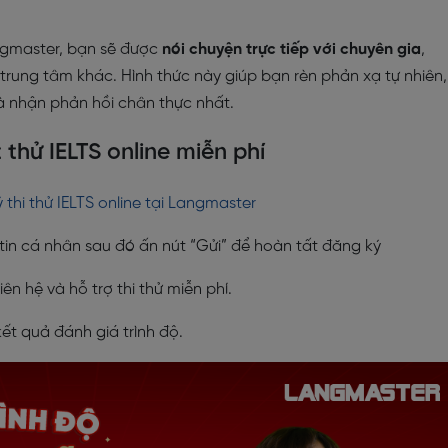
angmaster, bạn sẽ được
nói chuyện trực tiếp với chuyên gia
,
trung tâm khác. Hình thức này giúp bạn rèn phản xạ tự nhiên,
và nhận phản hồi chân thực nhất.
 thử IELTS online miễn phí
 thi thử IELTS online tại Langmaster
tin cá nhân sau đó ấn nút “Gửi” để hoàn tất đăng ký
ên hệ và hỗ trợ thi thử miễn phí.
ết quả đánh giá trình độ.