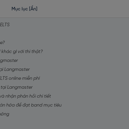
Mục lục
[Ẩn]
 IELTS
ne?
í khác gì với thi thật?
angmaster
 tại Langmaster
ELTS online miễn phí
e tại Langmaster
và nhận phản hồi chi tiết
nhân hóa để đạt band mục tiêu
chóng