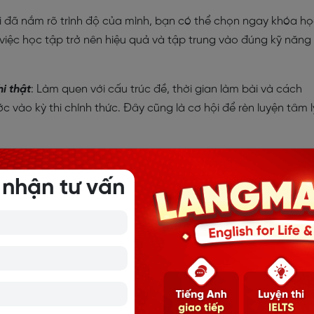
hi đã nắm rõ trình độ của mình, bạn có thể chọn ngay khóa h
việc học tập trở nên hiệu quả và tập trung vào đúng kỹ năng
i thật
: Làm quen với cấu trúc đề, thời gian làm bài và cách
ớc vào kỳ thi chính thức. Đây cũng là cơ hội để rèn luyện tâm l
lần thi
: Thi thử IELTS online định kỳ giúp bạn nhận thấy sự cải
i tiến trình học giúp bạn duy trì động lực và điều chỉnh phương
 nhận tư vấn
ao nhất.
iễn phí khác gì với thi thật?
và độ khó
gần giống kỳ thi thật
, giúp bạn làm quen với dạng đ
t quả chỉ mang tính tham khảo, không có giá trị chứng chỉ.
ị như IDP hay British Council tổ chức, có tính chính thức và đư