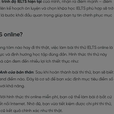
c
trình độ IELTS hiện tại
của mình, nhận ra điểm mạnh – điểm
c lên kế hoạch ôn luyện và chọn khóa học IELTS phù hợp sẽ trở
 là bước khởi đầu quan trọng giúp bạn tự tin chinh phục mục
TS online?
ng tâm nào hay đi thi thật, việc làm bài thi thử IELTS online là
ực và định hướng học tập đúng đắn. Hình thức thi thử này
à còn đem đến nhiều lợi ích thiết thực như:
 Anh của bản thân
: Sau khi hoàn thành bài thi thử, bạn sẽ biết
and điểm nào. Đây là cơ sở để bạn xác định mục tiêu điểm số
với khả năng.
 Với hình thức thi online miễn phí, bạn có thể làm bài ở bất cứ
ết nối Internet. Nhờ đó, bạn vừa tiết kiệm được chi phí thi thử,
 có kết quả chính xác như thi thật.