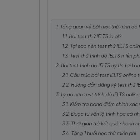
1. Tổng quan về bài test thử trình độ
1.1. Bài test thử IELTS là gì?
1.2. Tại sao nên test thử IELTS onli
1.3. Test thử trình độ IELTS miễn ph
2. Bài test trình độ IELTS uy tín tại L
2.1. Cấu trúc bài test IELTS online
2.2. Hướng dẫn đăng ký test thử I
3. Lý do nên test trình độ IELTS onlin
3.1. Kiểm tra band điểm chính xác 
3.2. Được tư vấn lộ trình học cá 
3.3. Thời gian trả kết quả nhanh 
3.4. Tặng 1 buổi học thử miễn phí