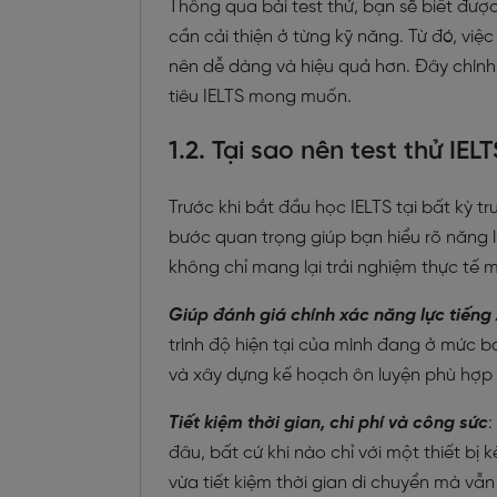
Thông qua bài test thử, bạn sẽ biết đượ
cần cải thiện ở từng kỹ năng. Từ đó, việ
nên dễ dàng và hiệu quả hơn. Đây chính
tiêu IELTS mong muốn.
1.2. Tại sao nên test thử IEL
Trước khi bắt đầu học IELTS tại bất kỳ tru
bước quan trọng giúp bạn hiểu rõ năng l
không chỉ mang lại trải nghiệm thực tế m
Giúp đánh giá chính xác năng lực tiếng
trình độ hiện tại của mình đang ở mức b
và xây dựng kế hoạch ôn luyện phù hợp 
Tiết kiệm thời gian, chi phí và công sức
:
đâu, bất cứ khi nào chỉ với một thiết bị k
vừa tiết kiệm thời gian di chuyển mà vẫn