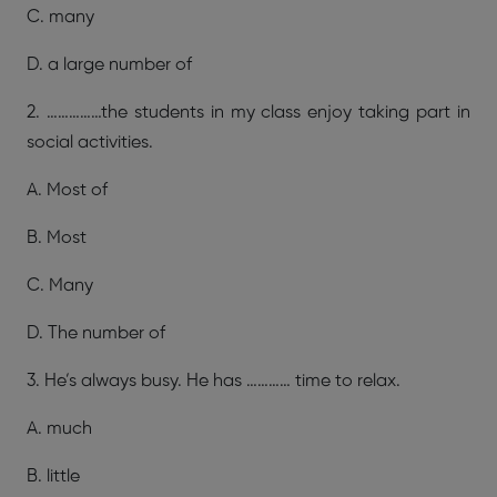
C. many
D. a large number of
2. ……………the students in my class enjoy taking part in
social activities.
A. Most of
B. Most
C. Many
D. The number of
3. He’s always busy. He has ………… time to relax.
A. much
B. little