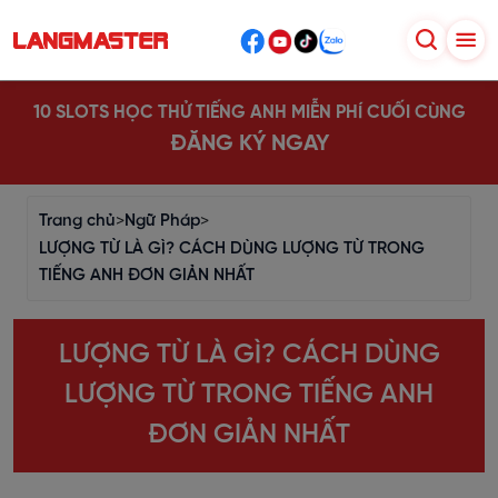
10 SLOTS HỌC THỬ TIẾNG ANH MIỄN PHÍ CUỐI CÙNG
ĐĂNG KÝ NGAY
Trang chủ
>
Ngữ Pháp
>
LƯỢNG TỪ LÀ GÌ? CÁCH DÙNG LƯỢNG TỪ TRONG
TIẾNG ANH ĐƠN GIẢN NHẤT
LƯỢNG TỪ LÀ GÌ? CÁCH DÙNG
LƯỢNG TỪ TRONG TIẾNG ANH
ĐƠN GIẢN NHẤT