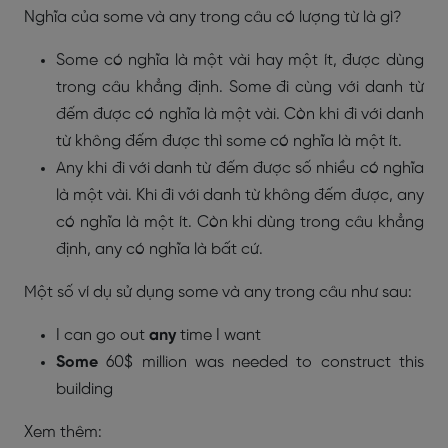
Nghĩa của some và any trong câu có lượng từ là gì?
Some có nghĩa là một vài hay một ít, được dùng
trong câu khẳng định. Some đi cùng với danh từ
đếm được có nghĩa là một vài. Còn khi đi với danh
từ không đếm được thì some có nghĩa là một ít.
Any khi đi với danh từ đếm được số nhiều có nghĩa
là một vài. Khi đi với danh từ không đếm được, any
có nghĩa là một ít. Còn khi dùng trong câu khẳng
định, any có nghĩa là bất cứ.
Một số ví dụ sử dụng some và any trong câu như sau:
I can go out
any
time I want
Some
60$ million was needed to construct this
building
Xem thêm: