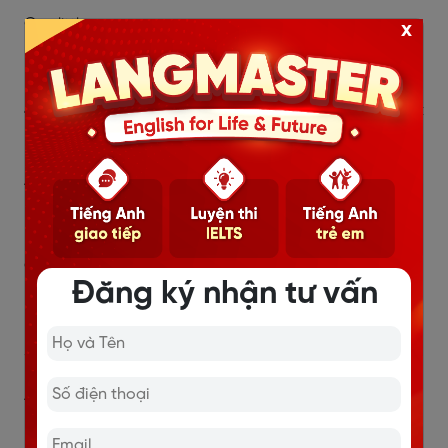
C. a little
x
D. plenty of
4. She put so ………… salt in the soup that she couldn’t
have it. It was too salty.
A. many
B. little
C. much
Đăng ký nhận tư vấn
D. a little
5. He made too ………….. mistakes in his writing.
A. few
B. much