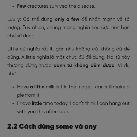
Few
creatures survived the disease.
Lưu ý: Có thể dùng
only a few
để nhấn mạnh về số
lượng. Tuy nhiên, chúng mang nghĩa tiêu cực nên hạn
chế sử dụng.
Little có nghĩa rất ít, gần như không có, không đủ để
dùng. A little nghĩa là một chút, đủ để dùng. Hai từ này
thường đứng trước
danh từ không đếm được
. Ví dụ
như:
Have
a little
milk left in the fridge. I can still make a
pie from it.
I have
little
time today. I don't think I can hang out
with you this afternoon.
2.2 Cách dùng some và any