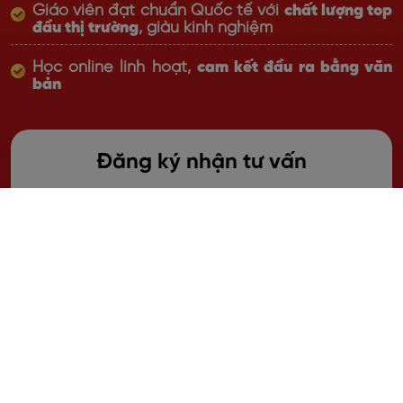
Giáo viên đạt chuẩn Quốc tế với
chất lượng top
đầu thị trường
, giàu kinh nghiệm
Học online linh hoạt,
cam kết đầu ra bằng văn
bản
Đăng ký nhận tư vấn
Khu vực bạn đang sinh sống