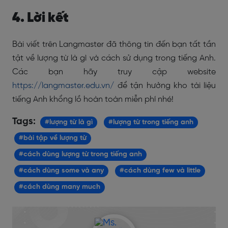
4. Lời kết
Bài viết trên Langmaster đã thông tin đến bạn tất tần
tật về lượng từ là gì và cách sử dụng trong tiếng Anh.
Các bạn hãy truy cập website
https://langmaster.edu.vn/
để tận hưởng kho tài liệu
tiếng Anh khổng lồ hoàn toàn miễn phí nhé!
Tags:
#lượng từ là gì
#lượng từ trong tiếng anh
#bài tập về lượng từ
#cách dùng lượng từ trong tiếng anh
#cách dùng some và any
#cách dùng few và little
#cách dùng many much