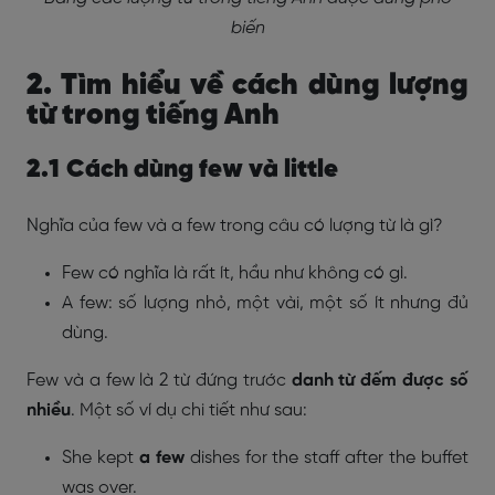
biến
2. Tìm hiểu về cách dùng lượng
từ trong tiếng Anh
2.1
Cách dùng few và little
Nghĩa của few và a few trong câu có lượng từ là gì?
Few có nghĩa là rất ít, hầu như không có gì.
A few: số lượng nhỏ, một vài, một số ít nhưng đủ
dùng.
Few và a few là 2 từ đứng trước
danh từ đếm được số
nhiều
. Một số ví dụ chi tiết như sau:
She kept
a few
dishes for the staff after the buffet
was over.