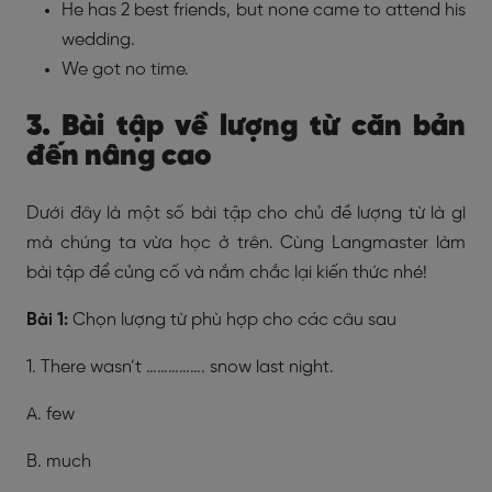
He has 2 best friends, but none came to attend his
wedding.
We got no time.
3. Bài tập về lượng từ căn bản
đến nâng cao
Dưới đây là một số bài tập cho chủ đề lượng từ là gì
mà chúng ta vừa học ở trên. Cùng Langmaster làm
bài tập để củng cố và nắm chắc lại kiến thức nhé!
Bài 1:
Chọn lượng từ phù hợp cho các câu sau
1. There wasn’t ……………. snow last night.
A. few
B. much