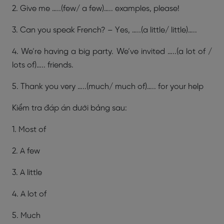
2. Give me …..(few/ a few)….. examples, please!
3. Can you speak French? – Yes, …..(a little/ little)…..
4.
We’re having a big party. We’ve invited …..(a lot of /
lots of)….. friends.
5. Thank you very …..(much/ much of)….. for your help
Kiểm tra đáp án dưới bảng sau:
1. Most of
2. A few
3. A little
4. A lot of
5. Much