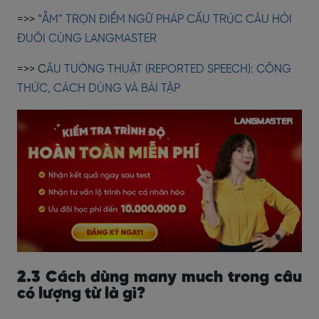
=>>
“ẴM” TRỌN ĐIỂM NGỮ PHÁP CẤU TRÚC CÂU HỎI
ĐUÔI CÙNG LANGMASTER
=>> C
ÂU TƯỜNG THUẬT (REPORTED SPEECH): CÔNG
THỨC, CÁCH DÙNG VÀ BÀI TẬP
2.3 Cách dùng many much trong câu
có lượng từ là gì?