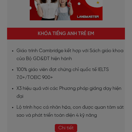
KHÓA TIẾNG ANH TRẺ EM
Giáo trình Cambridge kết hợp với Sách giáo khoa
của Bộ GD&ĐT hiện hành
100% giáo viên đạt chứng chỉ quốc tế IELTS
7.0+/TOEIC 900+
X3 hiệu quả với các Phương pháp giảng dạy hiện
đại
Lộ trình học cá nhân hóa, con được quan tâm sát
sao và phát triển toàn diện 4 kỹ năng
Chi tiết