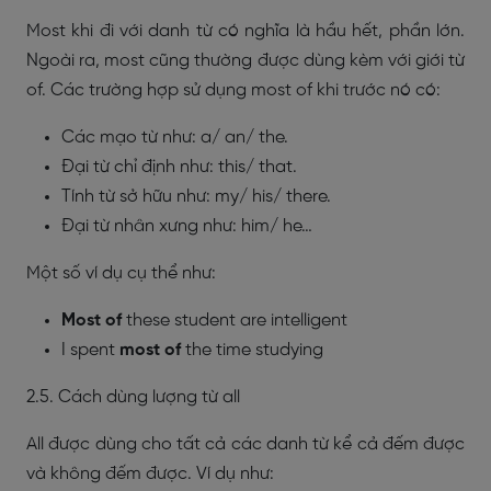
Most khi đi với danh từ có nghĩa là hầu hết, phần lớn.
Ngoài ra, most cũng thường được dùng kèm với giới từ
of. Các trường hợp sử dụng most of khi trước nó có:
Các mạo từ như: a/ an/ the.
Đại từ chỉ định như: this/ that.
Tính từ sở hữu như: my/ his/ there.
Đại từ nhân xưng như: him/ he…
Một số ví dụ cụ thể như:
Most of
these student are intelligent
I spent
most of
the time studying
2.5. Cách dùng lượng từ all
All được dùng cho tất cả các danh từ kể cả đếm được
và không đếm được. Ví dụ như: