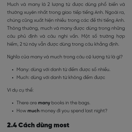
Much và many là 2 lượng từ được dùng phổ biến và
thường xuyên nhất trong giao tiếp tiếng Anh. Ngoài ra,
chúng cũng xuất hiện nhiều trong các đề thi tiếng Anh.
Thông thường, much và many được dùng trong những
câu phủ định và câu nghi vấn. Một số trường hợp
hiếm, 2 từ này vẫn được dùng trong câu khẳng định.
Nghĩa của many và much trong câu có lượng từ là gì?
Many: dùng với danh từ đếm được số nhiều.
Much: dùng với danh từ không đếm được
Ví dụ cụ thể:
There are
many
books in the bags.
How
much
money đi you spend last night?
2.4 Cách dùng most