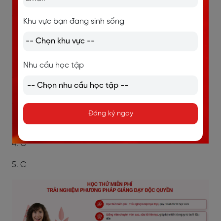
C. many
Khu vực bạn đang sinh sống
D. a number of
Bạn học cùng tham khảo đáp án dưới đây nhé.
Nhu cầu học tập
1. B
2. A
Đăng ký ngay
3. B
4. C
5. C