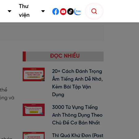
Thư
viện
ĐỌC NHIỀU
20+ Cách Đánh Trọng
Âm Tiếng Anh Dễ Nhớ,
g
Kèm Bài Tập Vận
 thể
Dụng
ộng và
3000 Từ Vựng Tiếng
Anh Thông Dụng Theo
Chủ Đề Cơ Bản Nhất
Thì Quá Khứ Đơn (past