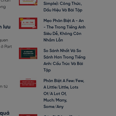
, chán
Simple): Công Thức,
ọng
Dấu Hiệu Và Bài Tập
Mẹo Phân Biệt A - An
n lưu
- The Trong Tiếng Anh
Siêu Dễ, Không Còn
 quen
Nhầm Lẫn
 ở Part
So Sánh Nhất Và So
Sánh Hơn Trong Tiếng
Anh: Cấu Trúc Và Bài
Tập
Phân Biệt A Few/Few,
m từ
A Little/Little, Lots
Of/A Lot Of,
Much/Many,
Some/Any
 quả