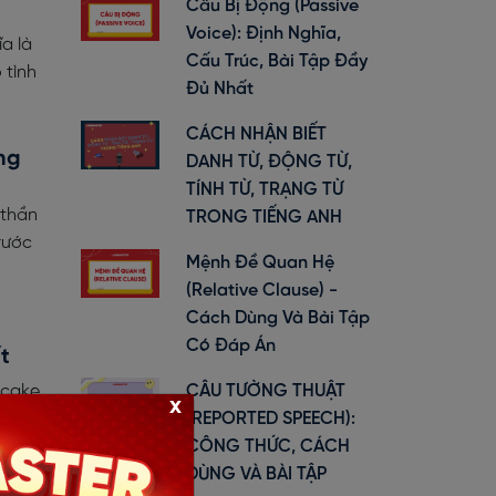
Câu Bị Động (Passive
Voice): Định Nghĩa,
a là
Cấu Trúc, Bài Tập Đầy
 tình
Đủ Nhất
CÁCH NHẬN BIẾT
ng
DANH TỪ, ĐỘNG TỪ,
TÍNH TỪ, TRẠNG TỪ
 thần
TRONG TIẾNG ANH
rước
Mệnh Đề Quan Hệ
(Relative Clause) -
Cách Dùng Và Bài Tập
Có Đáp Án
t
 cake,
CÂU TƯỜNG THUẬT
x
sắc và
(REPORTED SPEECH):
CÔNG THỨC, CÁCH
DÙNG VÀ BÀI TẬP