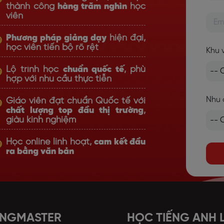
thành công
hàng trăm nghìn
học
viên
Phương pháp giảng dạy
hiện đại,
học viên tiến bộ rõ rệt
Khu 
Lộ trình học
chuẩn quốc tế
, phù
hợp với nhu cầu thực tiễn
Nhu 
Giáo viên đạt chuẩn Quốc tế với
chất lượng top đầu thị trường
,
giàu kinh nghiệm
Học online linh hoạt,
cam kết đầu
ra bằng văn bản
ANGMASTER
HỌC TIẾNG ANH