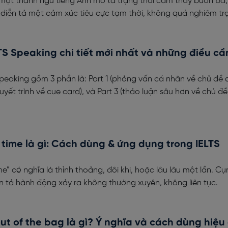
à một thành ngữ tiếng Anh mô tả trạng thái cảm thấy buồn bã
 diễn tả một cảm xúc tiêu cực tạm thời, không quá nghiêm tr
TS Speaking chi tiết mới nhất và những điều cầ
Speaking gồm 3 phần là: Part 1 (phỏng vấn cá nhân về chủ đề
huyết trình về cue card), và Part 3 (thảo luận sâu hơn về chủ đề
 time là gì: Cách dùng & ứng dụng trong IELTS
me” có nghĩa là thỉnh thoảng, đôi khi, hoặc lâu lâu một lần. Cụ
n tả hành động xảy ra không thường xuyên, không liên tục.
out of the bag là gì? Ý nghĩa và cách dùng hiệu