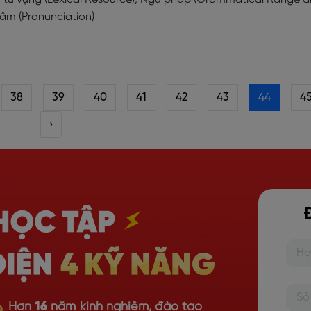
 âm (Pronunciation)
38
39
40
41
42
43
44
4
›
Hơn
16
năm kinh nghiệm, đào tạo