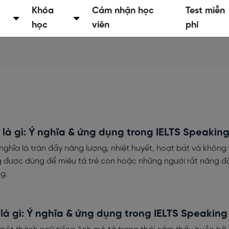
Khóa
Cảm nhận học
Test miễn
học
viên
phí
s là gì: Ý nghĩa & ứng dụng trong IELTS Speakin
 nghĩa là tràn đầy năng lượng, nhiệt huyết, hoạt bát và không
g được dùng để miêu tả trẻ con hoặc những người rất năng đ
g.
 là gì: Ý nghĩa & ứng dụng trong IELTS Speaking