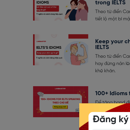
trong IELTS
Theo từ điển Cam
tiết lộ một bí m
Keep your ch
IELTS
Theo từ điển Ca
hay đừng nản lò
khó khăn.
100+ Idioms 
Để tăng band đi
over the moon, u
Đăng ký
có điểm cao hơn