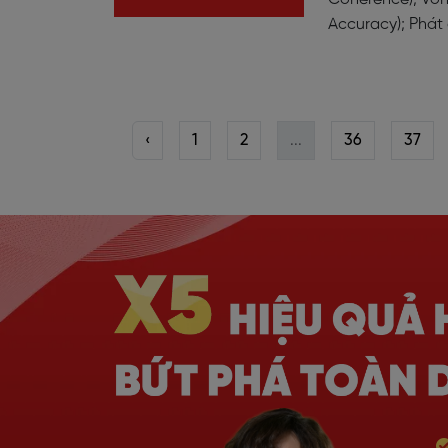
Accuracy); Phát
‹
1
2
...
36
37