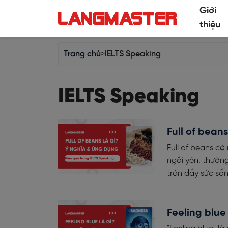
Giới
thiệu
Trang chủ
>
IELTS Speaking
IELTS Speaking
Full of bean
Full of beans có
ngồi yên, thườn
tràn đầy sức sốn
Feeling blue