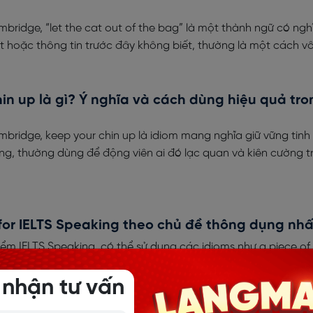
bridge, “let the cat out of the bag” là một thành ngữ có nghĩ
ật hoặc thông tin trước đây không biết, thường là một cách vô
in up là gì? Ý nghĩa và cách dùng hiệu quả tro
mbridge, keep your chin up là idiom mang nghĩa giữ vững tinh
ng, thường dùng để động viên ai đó lạc quan và kiên cường t
for IELTS Speaking theo chủ đề thông dụng nhấ
ểm IELTS Speaking, có thể sử dụng các idioms như a piece of
nder the weather,... Việc này sẽ giúp bài nói phong phú, sâu 
 nhận tư vấn
.