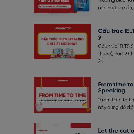
"Feeling blue" l
nản hoặc u sầu,
Cấu trúc IEL
ý
Cấu trúc IELTS 
thuộc), Part 2 (t
2).
From time to
Speaking
"From time to ti
này dùng để diễ
Let the cat 