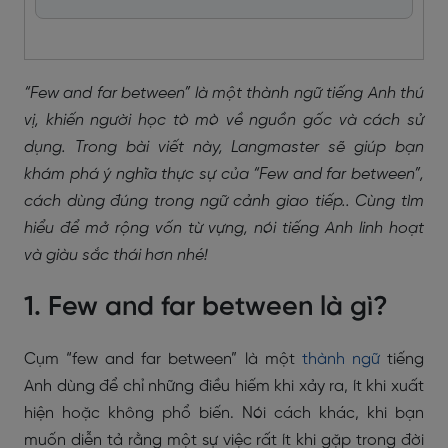
“Few and far between” là một thành ngữ tiếng Anh thú
vị, khiến người học tò mò về nguồn gốc và cách sử
dụng. Trong bài viết này, Langmaster sẽ giúp bạn
khám phá ý nghĩa thực sự của “Few and far between”,
cách dùng đúng trong ngữ cảnh giao tiếp.. Cùng tìm
hiểu để mở rộng vốn từ vựng, nói tiếng Anh linh hoạt
và giàu sắc thái hơn nhé!
1. Few and far between là gì?
Cụm “few and far between” là một
thành ngữ
tiếng
Anh dùng để chỉ những điều hiếm khi xảy ra, ít khi xuất
hiện hoặc không phổ biến. Nói cách khác, khi bạn
muốn diễn tả rằng một sự việc rất ít khi gặp trong đời