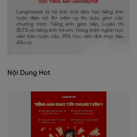
HỌC TIẾNG ANH LANGMASTER
Langmaster là hệ sinh thái đào tạo tiếng Anh
toàn diện với 16+ năm uy tín, bao gồm các
chương trình: Tiếng Anh giao tiếp, Luyện thi
IELTS và tiếng Anh trẻ em. Hàng trăm nghìn học
viên trên toàn cầu, 95% học viên đạt mục tiêu
đầu ra.
Nội Dung Hot