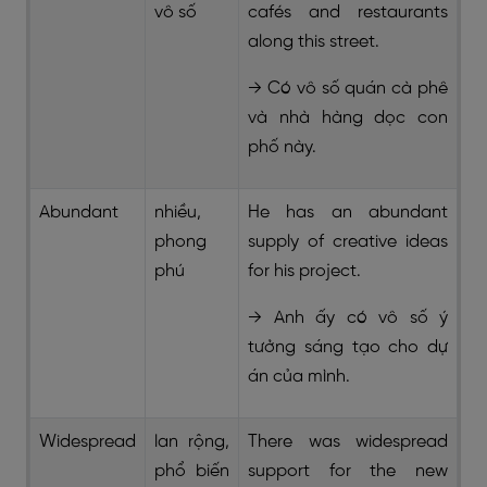
vô số
cafés and restaurants
along this street.
→ Có vô số quán cà phê
và nhà hàng dọc con
phố này.
Abundant
nhiều,
He has an abundant
phong
supply of creative ideas
phú
for his project.
→ Anh ấy có vô số ý
tưởng sáng tạo cho dự
án của mình.
Widespread
lan rộng,
There was widespread
phổ biến
support for the new