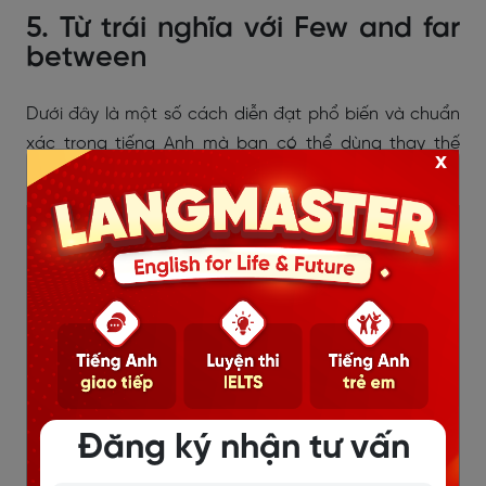
5. Từ trái nghĩa với Few and far
between
Dưới đây là một số cách diễn đạt phổ biến và chuẩn
xác trong tiếng Anh mà bạn có thể dùng thay thế
x
ngược nghĩa với cụm này:
Từ trái
Nghĩa
Ví dụ
nghĩa
Common
phổ biến,
Fast food restaurants
thường
are common in big cities.
gặp
→ Các nhà hàng thức ăn
nhanh rất phổ biến ở
Đăng ký nhận tư vấn
các thành phố lớn.