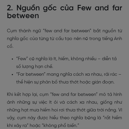
2. Nguồn gốc của Few and far
between
Cụm thành ngữ
“few and far between”
bắt nguồn từ
nghĩa gốc của từng từ cấu tạo nên nó trong tiếng Anh
cổ.
“Few”
có nghĩa là ít, hiếm, không nhiều – diễn tả
số lượng hạn chế.
“Far between”
mang nghĩa cách xa nhau, rải rác –
thể hiện sự phân bố thưa thớt hoặc gián đoạn.
Khi kết hợp lại, cụm “few and far between” mô tả hình
ảnh những sự việc ít ỏi và cách xa nhau, giống như
những hạt mưa hiếm hoi rơi thưa thớt giữa trời nắng. Vì
vậy, cụm này được hiểu theo nghĩa bóng là “rất hiếm
khi xảy ra” hoặc “không phổ biến.”