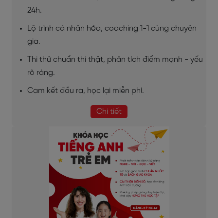
24h.
Lộ trình cá nhân hóa, coaching 1-1 cùng chuyên
gia.
Thi thử chuẩn thi thật, phân tích điểm mạnh - yếu
rõ ràng.
Cam kết đầu ra, học lại miễn phí.
Chi tiết