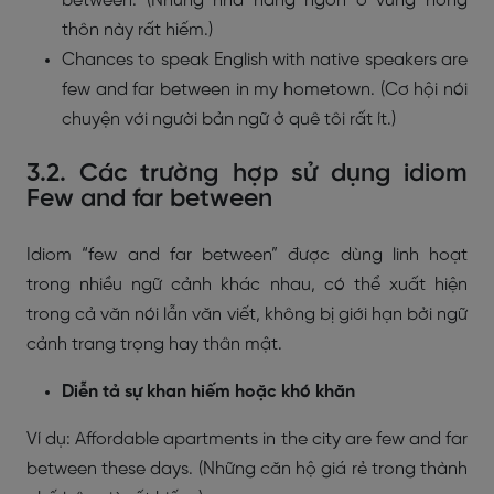
between. (
Những nhà hàng ngon ở vùng nông
thôn này rất hiếm.)
Chances to speak English with native speakers are
few and far between in my hometown. (
Cơ hội nói
chuyện với người bản ngữ ở quê tôi rất ít.)
3.2. Các trường hợp sử dụng idiom
Few and far between
Idiom “few and far between” được dùng linh hoạt
trong nhiều ngữ cảnh khác nhau, có thể xuất hiện
trong cả văn nói lẫn văn viết, không bị giới hạn bởi ngữ
cảnh trang trọng hay thân mật.
Diễn tả sự khan hiếm hoặc khó khăn
Ví dụ: Affordable apartments in the city are few and far
between these days. (Những căn hộ giá rẻ trong thành