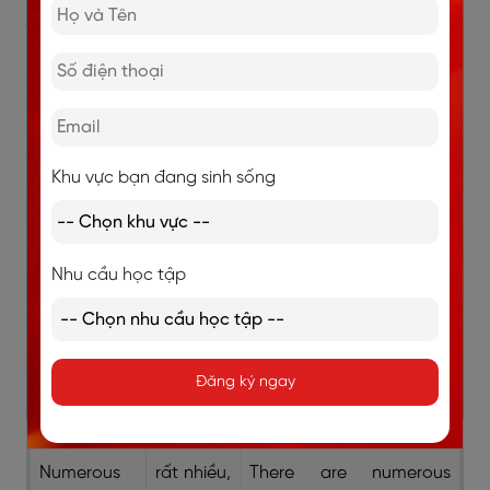
Frequent
xảy ra
Power outages used to
thường
be frequent in the past.
xuyên
→ Trước đây, việc mất
điện từng xảy ra thường
xuyên.
Khu vực bạn đang sinh sống
Plentiful
dồi dào,
Job opportunities for IT
phong
specialists are plentiful
Nhu cầu học tập
phú
these days.
→ Cơ hội việc làm cho
chuyên viên IT hiện nay
Đăng ký ngay
rất nhiều.
Numerous
rất nhiều,
There are numerous