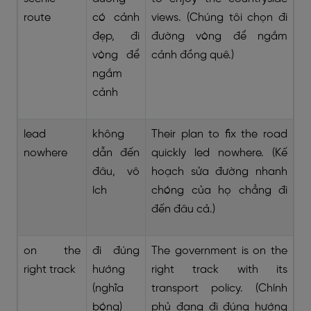
route
có cảnh
views. (Chúng tôi chọn đi
đẹp, đi
đường vòng để ngắm
vòng để
cảnh đồng quê.)
ngắm
cảnh
lead
không
Their plan to fix the road
nowhere
dẫn đến
quickly led nowhere. (Kế
đâu, vô
hoạch sửa đường nhanh
ích
chóng của họ chẳng đi
đến đâu cả.)
on the
đi đúng
The government is on the
right track
hướng
right track with its
(nghĩa
transport policy. (Chính
bóng)
phủ đang đi đúng hướng