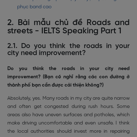
phục band cao
2. Bài mẫu chủ đề Roads and
streets - IELTS Speaking Part 1
2.1. Do you think the roads in your
city need improvement?
Do you think the roads in your city need
improvement? (Bạn có nghĩ rằng các con đường ở
thành phố bạn cần được cải thiện không?)
Absolutely, yes. Many roads in my city are quite narrow
and often get congested during rush hours. Some
areas also have uneven surfaces and potholes, which
make driving uncomfortable and even unsafe. I think
the local authorities should invest more in repairing