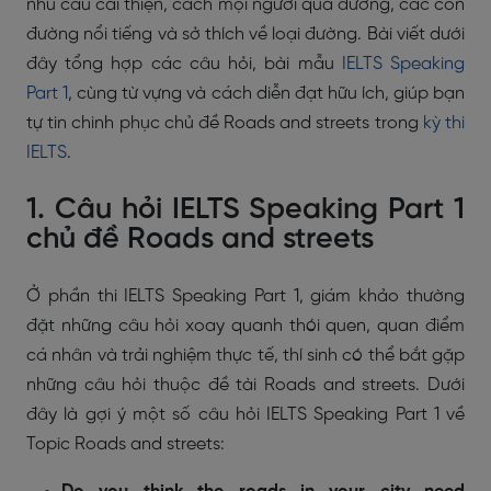
nhu cầu cải thiện, cách mọi người qua đường, các con
đường nổi tiếng và sở thích về loại đường. Bài viết dưới
đây tổng hợp các câu hỏi, bài mẫu
IELTS Speaking
Part 1
, cùng từ vựng và cách diễn đạt hữu ích, giúp bạn
tự tin chinh phục chủ đề Roads and streets trong
kỳ thi
IELTS
.
1. Câu hỏi IELTS Speaking Part 1
chủ đề Roads and streets
Ở phần thi IELTS Speaking Part 1, giám khảo thường
đặt những câu hỏi xoay quanh thói quen, quan điểm
cá nhân và trải nghiệm thực tế, thí sinh có thể bắt gặp
những câu hỏi thuộc đề tài Roads and streets. Dưới
đây là gợi ý một số câu hỏi IELTS Speaking Part 1 về
Topic Roads and streets: