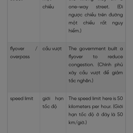
chiều
one-way street. (Đi
ngược chiều trên đường
một chiều rất nguy
hiểm.)
flyover /
cầu vượt
The government built a
overpass
flyover to reduce
congestion. (Chính phủ
xây cầu vượt để giảm
tắc nghẽn.)
speed limit
giới hạn
The speed limit here is 50
tốc độ
kilometers per hour. (Giới
hạn tốc độ ở đây là 50
km/giờ.)