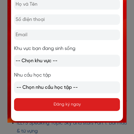
Khu vực bạn đang sinh sống
Nhu cầu học tập
>>> XEM THÊM:
IELTS Speaking Topic Money Part 1: Bài mẫu và từ
Đăng ký ngay
vựng Band 7+
IELTS Speaking Topic Sky and stars Part 1: Bài mẫu
& từ vựng