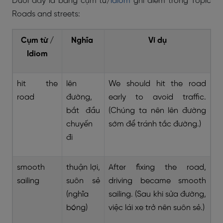
Dưới đây là bảng cụm từ/
idiom
ghi điểm trong Topic
Roads and streets:
Cụm từ /
Nghĩa
Ví dụ
Idiom
hit the
lên
We should hit the road
road
đường,
early to avoid traffic.
bắt đầu
(Chúng ta nên lên đường
chuyến
sớm để tránh tắc đường.)
đi
smooth
thuận lợi,
After fixing the road,
sailing
suôn sẻ
driving became smooth
(nghĩa
sailing. (Sau khi sửa đường,
bóng)
việc lái xe trở nên suôn sẻ.)