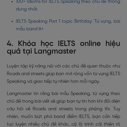
100+ Idioms for IELTS Speaking theo chủ đề thông
dụng nhất
IELTS Speaking Part 1 topic Birthday: Từ vựng, bài
mẫu band 8+
4. Khóa học IELTS online hiệu
quả tại Langmaster
Luyện tập kỹ năng nói với các chủ đề quen thuộc như
Roads and streets giúp bạn mở rộng vốn từ vựng IELTS
Speaking và giao tiếp tự nhiên hơn mỗi ngày.
Langmaster tin rằng bài mẫu Speaking, từ vựng theo
chủ đề trong bài viết sẽ giúp bạn tự tin hơn khi đối diện
câu hỏi về Roads and streets trong phòng thi. Tuy
nhiên, muốn bứt phá band điểm IELTS, bạn cần tiếp
tục luyện nhiều chủ đề khác, có lộ trình cải thiện rõ