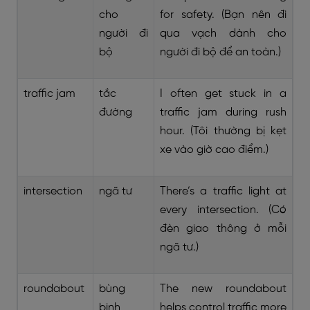
cho
for safety. (Bạn nên đi
người đi
qua vạch dành cho
bộ
người đi bộ để an toàn.)
traffic jam
tắc
I often get stuck in a
đường
traffic jam during rush
hour. (Tôi thường bị kẹt
xe vào giờ cao điểm.)
intersection
ngã tư
There’s a traffic light at
every intersection. (Có
đèn giao thông ở mỗi
ngã tư.)
roundabout
bùng
The new roundabout
binh
helps control traffic more