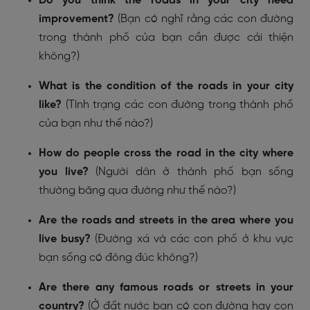
Do you think the roads in your city need
improvement?
(Bạn có nghĩ rằng các con đường
trong thành phố của bạn cần được cải thiện
không?)
What is the condition of the roads in your city
like?
(Tình trạng các con đường trong thành phố
của bạn như thế nào?)
How do people cross the road in the city where
you live?
(Người dân ở thành phố bạn sống
thường băng qua đường như thế nào?)
Are the roads and streets in the area where you
live busy?
(Đường xá và các con phố ở khu vực
bạn sống có đông đúc không?)
Are there any famous roads or streets in your
country?
(Ở đất nước bạn có con đường hay con