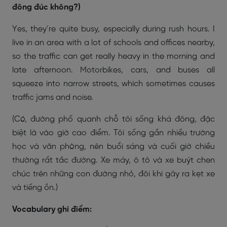
đông đúc không?)
Yes, they’re quite busy, especially during rush hours. I
live in an area with a lot of schools and offices nearby,
so the traffic can get really heavy in the morning and
late afternoon. Motorbikes, cars, and buses all
squeeze into narrow streets, which sometimes causes
traffic jams and noise.
(Có, đường phố quanh chỗ tôi sống khá đông, đặc
biệt là vào giờ cao điểm. Tôi sống gần nhiều trường
học và văn phòng, nên buổi sáng và cuối giờ chiều
thường rất tắc đường. Xe máy, ô tô và xe buýt chen
chúc trên những con đường nhỏ, đôi khi gây ra kẹt xe
và tiếng ồn.)
Vocabulary ghi điểm: