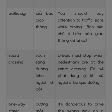
traffic sign
biển báo
You should pay
giao
attention to traffic signs
thông
while driving. (Bạn nên
chú ý biển báo giao
thông khi lái xe.)
zebra
vạch
Drivers must stop when
crossing
sang
pedestrians are at the
đường
zebra crossing. (Tài xế
(cho
phải dừng lại khi có
người đi
người đi bộ qua đường.)
bộ)
one-way
đường
It’s dangerous to drive
street
một
the wrong way on a