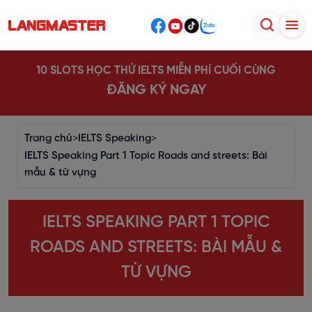
10 SLOTS HỌC THỬ IELTS MIỄN PHÍ CUỐI CÙNG
ĐĂNG KÝ NGAY
Trang chủ
>
IELTS Speaking
>
IELTS Speaking Part 1 Topic Roads and streets: Bài
mẫu & từ vựng
IELTS SPEAKING PART 1 TOPIC
ROADS AND STREETS: BÀI MẪU &
TỪ VỰNG