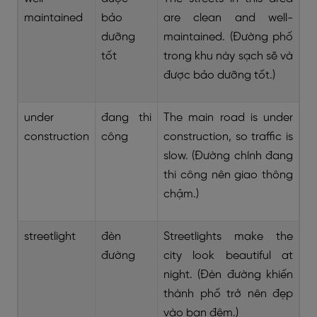
maintained
bảo
are clean and well-
dưỡng
maintained. (Đường phố
tốt
trong khu này sạch sẽ và
được bảo dưỡng tốt.)
under
đang thi
The main road is under
construction
công
construction, so traffic is
slow. (Đường chính đang
thi công nên giao thông
chậm.)
streetlight
đèn
Streetlights make the
đường
city look beautiful at
night. (Đèn đường khiến
thành phố trở nên đẹp
vào ban đêm.)