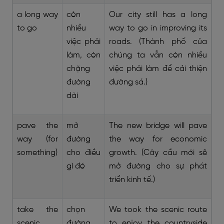
a long way
còn
Our city still has a long
to go
nhiều
way to go in improving its
việc phải
roads. (Thành phố của
làm, còn
chúng ta vẫn còn nhiều
chặng
việc phải làm để cải thiện
đường
đường sá.)
dài
pave the
mở
The new bridge will pave
way (for
đường
the way for economic
something)
cho điều
growth. (Cây cầu mới sẽ
gì đó
mở đường cho sự phát
triển kinh tế.)
take the
chọn
We took the scenic route
scenic
đường
to enjoy the countryside