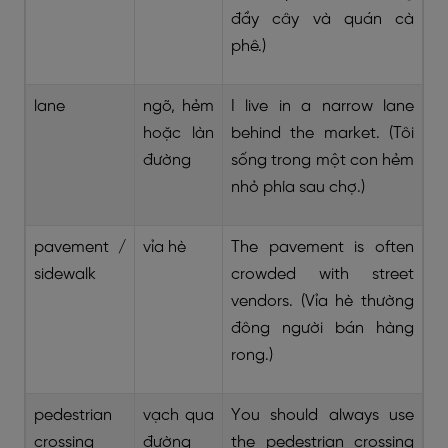
đầy cây và quán cà
phê.)
lane
ngõ, hẻm
I live in a narrow lane
hoặc làn
behind the market. (Tôi
đường
sống trong một con hẻm
nhỏ phía sau chợ.)
pavement /
vỉa hè
The pavement is often
sidewalk
crowded with street
vendors. (Vỉa hè thường
đông người bán hàng
rong.)
pedestrian
vạch qua
You should always use
crossing
đường
the pedestrian crossing