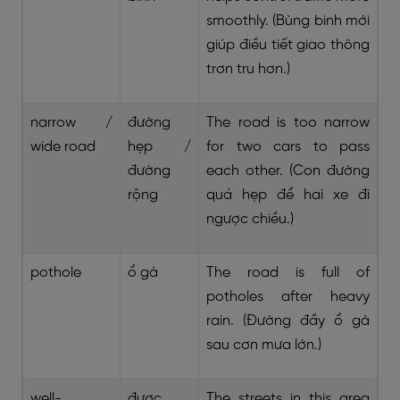
smoothly. (Bùng binh mới
giúp điều tiết giao thông
trơn tru hơn.)
narrow /
đường
The road is too narrow
wide road
hẹp /
for two cars to pass
đường
each other. (Con đường
rộng
quá hẹp để hai xe đi
ngược chiều.)
pothole
ổ gà
The road is full of
potholes after heavy
rain. (Đường đầy ổ gà
sau cơn mưa lớn.)
well-
được
The streets in this area