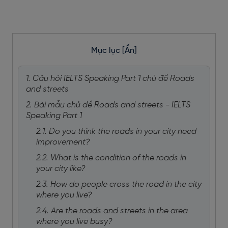
Mục lục
[Ẩn]
1. Câu hỏi IELTS Speaking Part 1 chủ đề Roads
and streets
2. Bài mẫu chủ đề Roads and streets - IELTS
Speaking Part 1
2.1. Do you think the roads in your city need
improvement?
2.2. What is the condition of the roads in
your city like?
2.3. How do people cross the road in the city
where you live?
2.4. Are the roads and streets in the area
where you live busy?