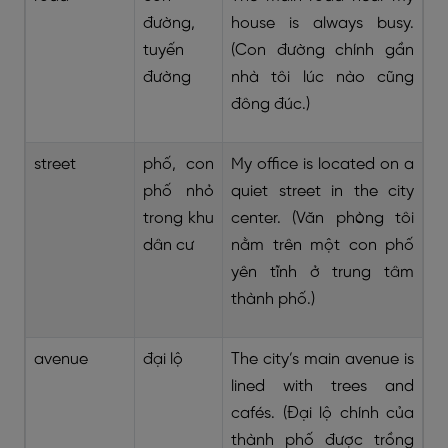
đường,
house is always busy.
tuyến
(Con đường chính gần
đường
nhà tôi lúc nào cũng
đông đúc.)
street
phố, con
My office is located on a
phố nhỏ
quiet street in the city
trong khu
center. (Văn phòng tôi
dân cư
nằm trên một con phố
yên tĩnh ở trung tâm
thành phố.)
avenue
đại lộ
The city’s main avenue is
lined with trees and
cafés. (Đại lộ chính của
thành phố được trồng