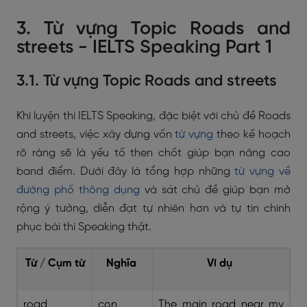
3. Từ vựng Topic Roads and
streets - IELTS Speaking Part 1
3.1. Từ vựng Topic Roads and streets
Khi luyện thi IELTS Speaking, đặc biệt với chủ đề Roads
and streets, việc xây dựng vốn
từ vựng
theo kế hoạch
rõ ràng sẽ là yếu tố then chốt giúp bạn nâng cao
band điểm. Dưới đây là tổng hợp những
từ vựng về
đường phố thông dụng
và sát chủ đề giúp bạn mở
rộng ý tưởng, diễn đạt tự nhiên hơn và tự tin chinh
phục bài thi Speaking thật.
Từ / Cụm từ
Nghĩa
Ví dụ
road
con
The main road near my