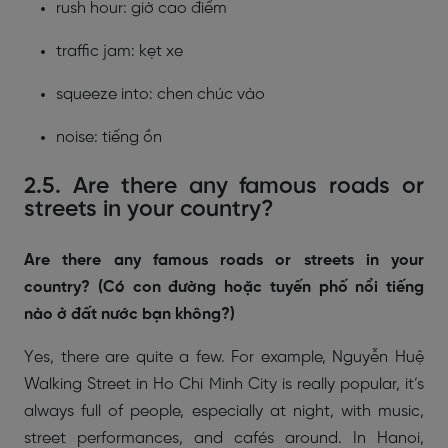
rush hour: giờ cao điểm
traffic jam: kẹt xe
squeeze into: chen chúc vào
noise: tiếng ồn
2.5. Are there any famous roads or
streets in your country?
Are there any famous roads or streets in your
country? (Có con đường hoặc tuyến phố nổi tiếng
nào ở đất nước bạn không?)
Yes, there are quite a few. For example, Nguyễn Huệ
Walking Street in Ho Chi Minh City is really popular, it’s
always full of people, especially at night, with music,
street performances, and cafés around. In Hanoi,