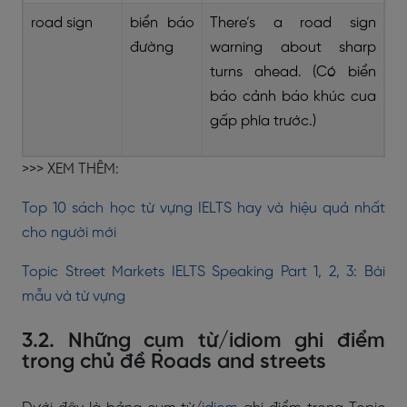
road sign
biển báo
There’s a road sign
đường
warning about sharp
turns ahead. (Có biển
báo cảnh báo khúc cua
gấp phía trước.)
>>> XEM THÊM:
Top 10 sách học từ vựng IELTS hay và hiệu quả nhất
cho người mới
Topic Street Markets IELTS Speaking Part 1, 2, 3: Bài
mẫu và từ vựng
3.2. Những cụm từ/idiom ghi điểm
trong chủ đề Roads and streets