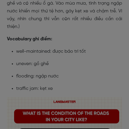
ghề và có nhiều ổ gà. Vào mùa mưa, tình trạng ngập
nước khiến mọi thứ tệ hơn, gây kẹt xe và chậm trễ. Vì
vậy, nhìn chung thì vẫn còn rất nhiều điều cần cải
thiện.)
Vocabulary ghi điểm:
well-maintained: được bảo trì tốt
uneven: gồ ghề
flooding: ngập nước
traffic jam: kẹt xe