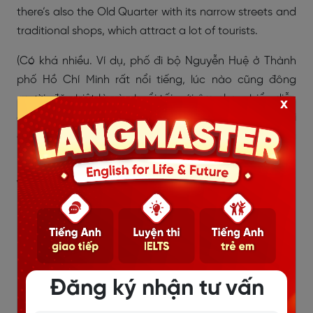
there’s also the Old Quarter with its narrow streets and
traditional shops, which attract a lot of tourists.
(Có khá nhiều. Ví dụ, phố đi bộ Nguyễn Huệ ở Thành
phố Hồ Chí Minh rất nổi tiếng, lúc nào cũng đông
người, đặc biệt là vào buổi tối, với âm nhạc, biểu diễn
x
đường phố và các quán cà phê xung quanh. Ở Hà Nội
cũng có khu phố cổ với những con phố nhỏ và cửa
hàng truyền thống, thu hút rất nhiều du khách.)
Vocabulary ghi điểm:
walking street: phố đi bộ
street performance: biểu diễn đường phố
traditional shop: cửa hàng truyền thống
Đăng ký nhận tư vấn
attract tourists: thu hút khách du lịch