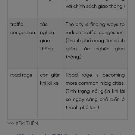
với chính sách giao thông.)
traffic
tắc
The city is finding ways to
congestion
nghẽn
reduce traffic congestion.
giao
(Thành phố đang tìm cách
thông
giảm tắc nghẽn giao
thông.)
road rage
cơn giận
Road rage is becoming
khi lái xe
more common in big cities.
(Tình trạng nổi giận khi lái
xe ngày càng phổ biến ở
thành phố lớn.)
>>> XEM THÊM: