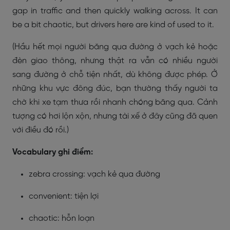
gap in traffic and then quickly walking across. It can
be a bit chaotic, but drivers here are kind of used to it.
(Hầu hết mọi người băng qua đường ở vạch kẻ hoặc
đèn giao thông, nhưng thật ra vẫn có nhiều người
sang đường ở chỗ tiện nhất, dù không được phép. Ở
những khu vực đông đúc, bạn thường thấy người ta
chờ khi xe tạm thưa rồi nhanh chóng băng qua. Cảnh
tượng có hơi lộn xộn, nhưng tài xế ở đây cũng đã quen
với điều đó rồi.)
Vocabulary ghi điểm:
zebra crossing: vạch kẻ qua đường
convenient: tiện lợi
chaotic: hỗn loạn