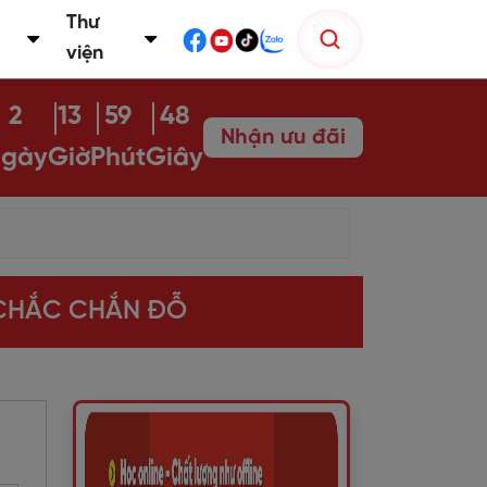
Thư
viện
2
13
59
47
Nhận ưu đãi
gày
Giờ
Phút
Giây
N CHẮC CHẮN ĐỖ