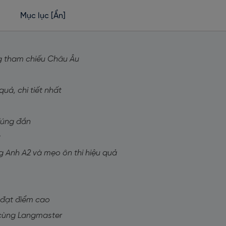
Mục lục
[Ẩn]
ng tham chiếu Châu Âu
quả, chi tiết nhất
 đúng đắn
t
iếng Anh A2 và mẹo ôn thi hiệu quả
A2 đạt điểm cao
2 cùng Langmaster