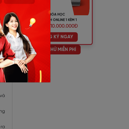
KHÓA HỌC
TIẾNG ANH ONLINE 1 KÈM 1
ƯU ĐÃI 10.000.000Đ
ĐĂNG KÝ NGAY
HỌC THỬ MIỄN PHÍ
 và
ông
 ra