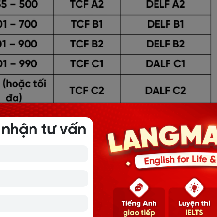
 nhận tư vấn
độ A2
ờ học tiếng Anh. Và khi đạt trình độ này, bạn đã nắm vững 
 triển thêm khả năng sử dụng ngôn ngữ trong các tình hu
 năng và kiến thức bạn có thể đạt được ở trình độ này: