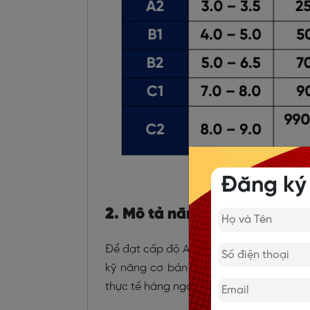
Đăng ký
2. Mô tả năng lực của trình 
Để đạt cấp độ A2 cần khoảng 180-200 gi
kỹ năng cơ bản của cấp độ A1 và phát
thực tế hàng ngày. Dưới đây là những kỹ