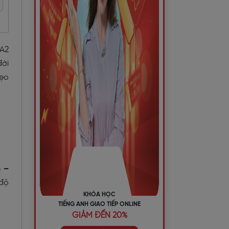
 A2
đời
mẹo
n –
 độ
KHÓA HỌC
TIẾNG ANH GIAO TIẾP ONLINE
GIẢM ĐẾN 20%