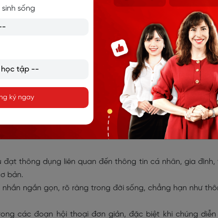
00-2.000 từ thuộc các chủ đề cơ bản như:
 sinh sống
iệp.
ống, giải trí.
ng ký ngay
đúng ngữ pháp về các chủ đề quen thuộc.
ng hội thoại hàng ngày.
 đạt thông dụng liên quan đến thông tin cá nhân, gia đình,
ơ bản.
n nhắn ngắn gọn, rõ ràng trong đời sống, chẳng hạn như th
ong các đoạn hội thoại đơn giản, đặc biệt khi chúng diễn