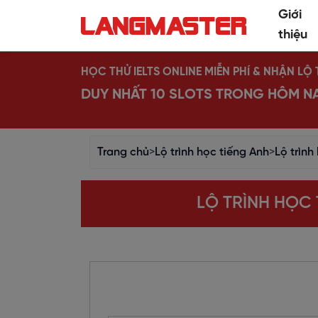
Giới
thiệu
HỌC THỬ IELTS ONLINE MIỄN PHÍ & NHẬN L
DUY NHẤT 10 SLOTS TRONG HÔM N
Trang chủ
>
Lộ trình học tiếng Anh
>
Lộ trình
LỘ TRÌNH HỌC 