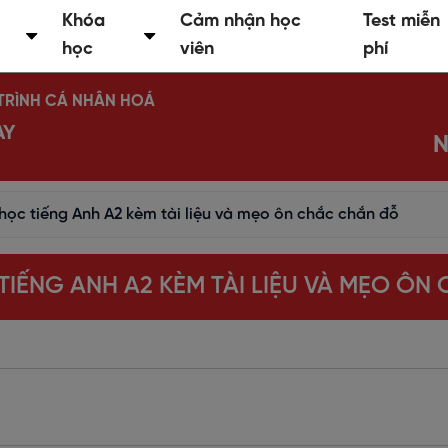
Khóa
Cảm nhận học
Test miễn
học
viên
phí
Ộ TRÌNH CÁ NHÂN HOÁ
AY
N
 học tiếng Anh A2 kèm tài liệu và mẹo ôn chắc chắn đỗ
TIẾNG ANH A2 KÈM TÀI LIỆU VÀ MẸO Ô