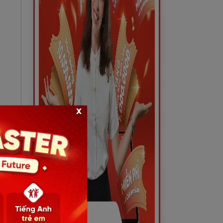
x
các
ống