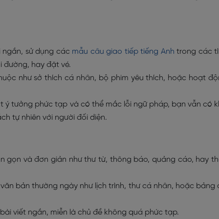
i ngắn, sử dụng các
mẫu câu giao tiếp tiếng Anh
trong các t
 đường, hay đặt vé.
thuộc như sở thích cá nhân, bộ phim yêu thích, hoặc hoạt đ
t ý tưởng phức tạp và có thể mắc lỗi ngữ pháp, bạn vẫn có 
h tự nhiên với người đối diện.
 gọn và đơn giản như thư từ, thông báo, quảng cáo, hay t
 văn bản thường ngày như lịch trình, thư cá nhân, hoặc bảng 
bài viết ngắn, miễn là chủ đề không quá phức tạp.