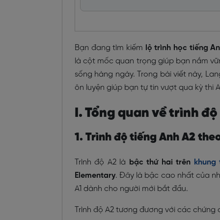
Bạn đang tìm kiếm
lộ trình học tiếng A
là cột mốc quan trọng giúp bạn nắm vữn
sống hàng ngày. Trong bài viết này, Lang
ôn luyện giúp bạn tự tin vượt qua kỳ thi
I. Tổng quan về trình độ
1. Trình độ tiếng Anh A2 th
Trình độ A2 là
bậc thứ hai trên
khung 
Elementary
. Đây là bậc cao nhất của n
A1 dành cho người mới bắt đầu.
Trình độ A2 tương đương với các chứng c