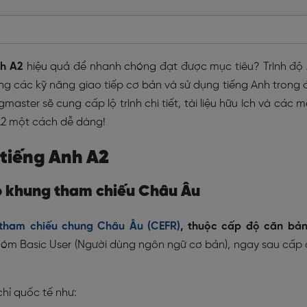
nh A2
hiệu quả để nhanh chóng đạt được mục tiêu? Trình độ
g các kỹ năng giao tiếp cơ bản và sử dụng tiếng Anh trong 
master sẽ cung cấp lộ trình chi tiết, tài liệu hữu ích và các 
 A2 một cách dễ dàng!
 tiếng Anh A2
eo khung tham chiếu Châu Âu
tham chiếu chung Châu Âu (CEFR)
, thuộc cấp độ căn bả
hóm Basic User (Người dùng ngôn ngữ cơ bản), ngay sau cấp
hỉ quốc tế như: