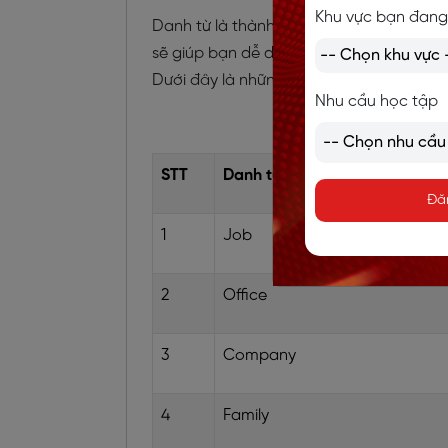
Khu vực bạn đang
Danh từ là thành phần không thể thiếu 
sẽ giúp bạn dễ dàng giao tiếp trong nh
Dưới đây là những danh từ phổ biến mà b
Nhu cầu học tập
STT
Danh từ
Đă
1
Job
2
Office
3
Company
4
Family