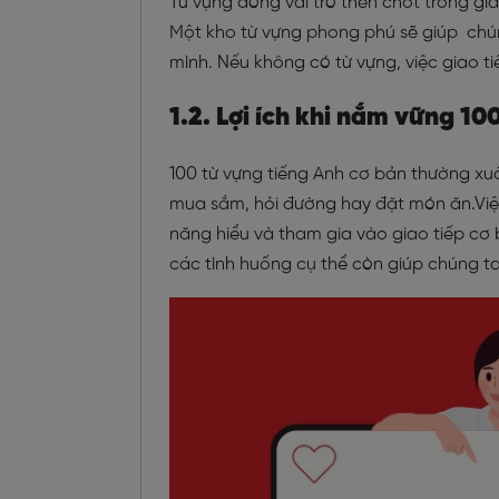
Từ vựng đóng vai trò then chốt trong gia
Một kho từ vựng phong phú sẽ giúp chú
mình. Nếu không có từ vựng, việc giao ti
1.2. Lợi ích khi nắm vững 10
100 từ vựng tiếng Anh cơ bản thường xuấ
mua sắm, hỏi đường hay đặt món ăn.Việ
năng hiểu và tham gia vào giao tiếp cơ 
các tình huống cụ thể còn giúp chúng ta 