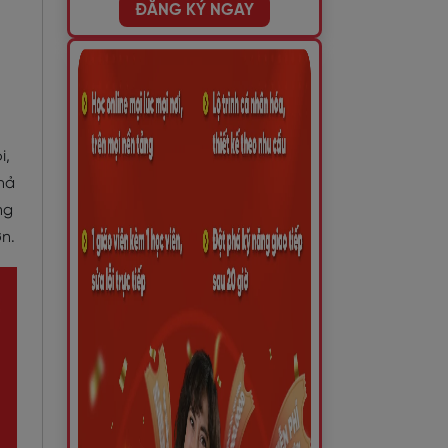
ĐĂNG KÝ NGAY
i,
hả
ng
ơn.