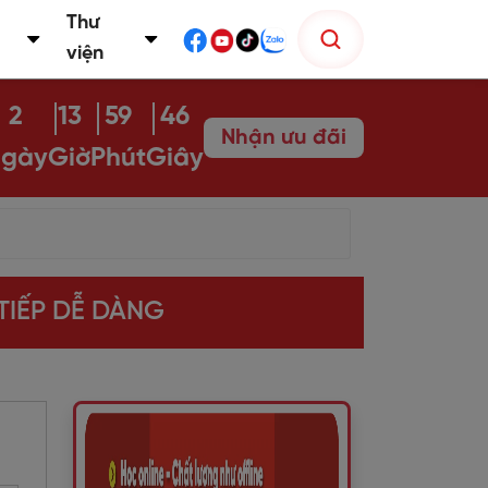
Thư
viện
2
13
59
45
Nhận ưu đãi
gày
Giờ
Phút
Giây
TIẾP DỄ DÀNG