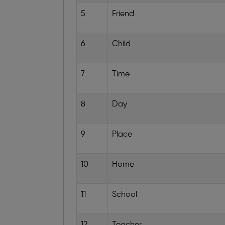
5
Friend
6
Child
7
Time
8
Day
9
Place
10
Home
11
School
12
Teacher