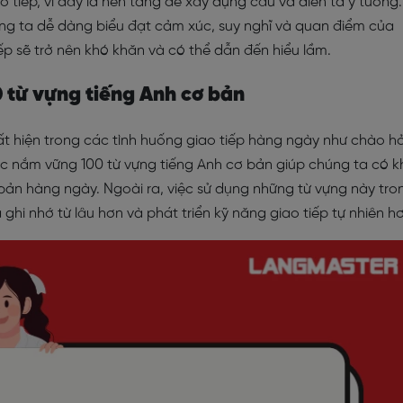
o tiếp, vì đây là nền tảng để xây dựng câu và diễn tả ý tưởng.
ng ta dễ dàng biểu đạt cảm xúc, suy nghĩ và quan điểm của
ếp sẽ trở nên khó khăn và có thể dẫn đến hiểu lầm.
0 từ vựng tiếng Anh cơ bản
t hiện trong các tình huống giao tiếp hàng ngày như chào hỏ
c nắm vững 100 từ vựng tiếng Anh cơ bản giúp chúng ta có k
bản hàng ngày. Ngoài ra, việc sử dụng những từ vựng này tro
ghi nhớ từ lâu hơn và phát triển kỹ năng giao tiếp tự nhiên h