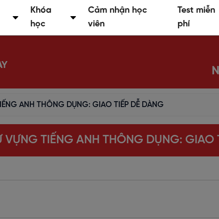
Khóa
Cảm nhận học
Test miễn
học
viên
phí
AY
N
TIẾNG ANH THÔNG DỤNG: GIAO TIẾP DỄ DÀNG
TỪ VỰNG TIẾNG ANH THÔNG DỤNG: GIAO 