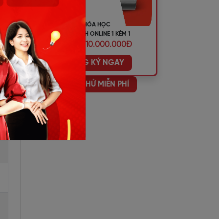
ụng
KHÓA HỌC
n.
TIẾNG ANH ONLINE 1 KÈM 1
ƯU ĐÃI 10.000.000Đ
ĐĂNG KÝ NGAY
HỌC THỬ MIỄN PHÍ