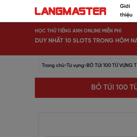
Giới
thiệu
HỌC THỬ TIẾNG ANH ONLINE MIỄN PHÍ
DUY NHẤT 10 SLOTS TRONG HÔM N
Trang chủ
>
Từ vựng
>
BỎ TÚI 100 TỪ VỰNG 
BỎ TÚI 100 