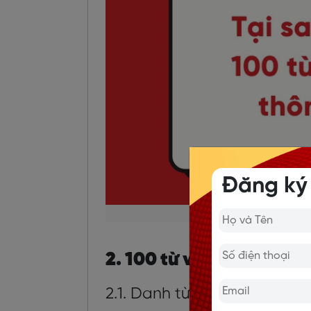
Đăng ký
Lợi ích của việc nắm
2. 100 từ vựng tiếng An
2.1. Danh từ tiếng Anh