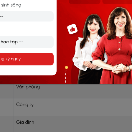
 sinh sống
trong mọi câu, việc nắm vững các danh từ tiếng Anh thông d
ững tình huống hàng ngày, từ công việc đến cuộc sống cá nhâ
ạn nên biết khi bắt đầu học tiếng Anh:
Nghĩa tiếng Việt
ng ký ngay
Công việc
Văn phòng
Công ty
Gia đình