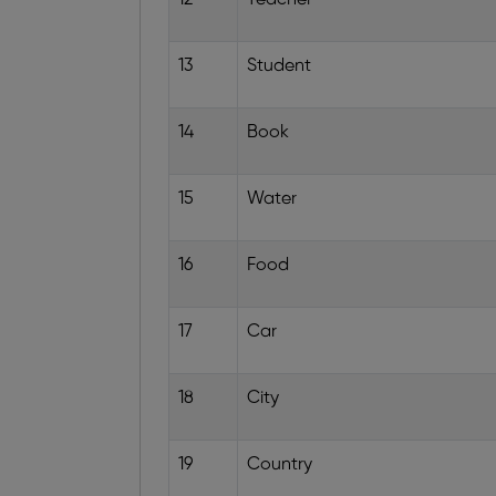
13
Student
14
Book
15
Water
16
Food
17
Car
18
City
19
Country