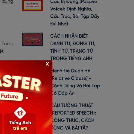
g dụng
Câu Bị Động (Passive
Voice): Định Nghĩa,
Cấu Trúc, Bài Tập Đầy
Đủ Nhất
CÁCH NHẬN BIẾT
DANH TỪ, ĐỘNG TỪ,
 Toeic.
TÍNH TỪ, TRẠNG TỪ
ệt
TRONG TIẾNG ANH
x
Mệnh Đề Quan Hệ
(Relative Clause) -
P
Cách Dùng Và Bài Tập
Có Đáp Án
g dùng
CÂU TƯỜNG THUẬT
(REPORTED SPEECH):
CÔNG THỨC, CÁCH
DÙNG VÀ BÀI TẬP