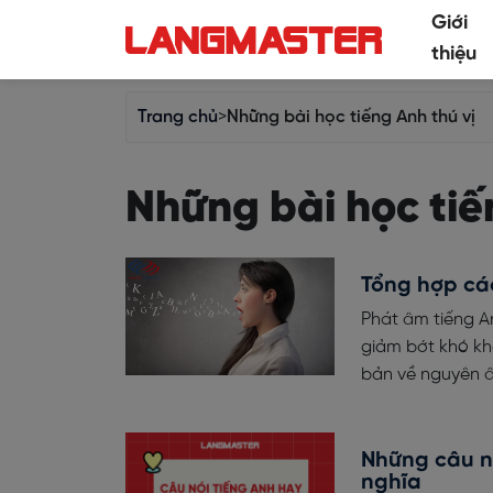
Giới
thiệu
Trang chủ
>
Những bài học tiếng Anh thú vị
Những bài học tiế
Tổng hợp cá
Phát âm tiếng A
giảm bớt khó khă
bản về nguyên â
Những câu nó
nghĩa