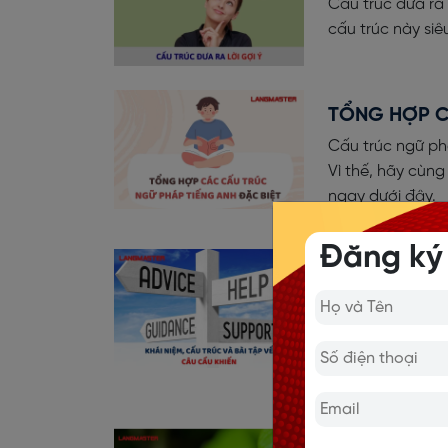
Cấu trúc đưa ra
cấu trúc này siê
TỔNG HỢP C
Cấu trúc ngữ phá
Vì thế, hãy cùn
ngay dưới đây.
Đăng ký
CẤU TRÚC CÂ
(CÓ ĐÁP ÁN)
Câu cầu khiến t
Langmaster học 
nhé!