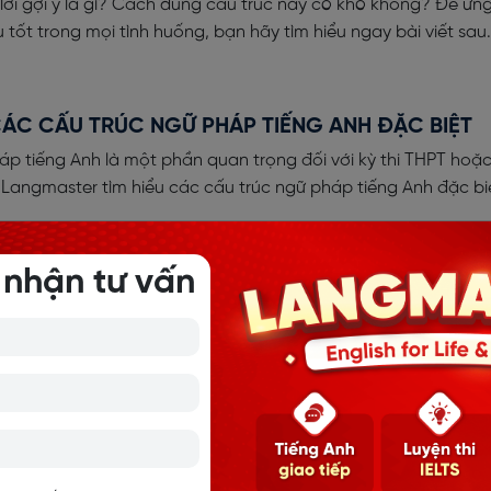
 lời gợi ý là gì? Cách dùng cấu trúc này có khó không? Để ứn
u tốt trong mọi tình huống, bạn hãy tìm hiểu ngay bài viết sau.
ÁC CẤU TRÚC NGỮ PHÁP TIẾNG ANH ĐẶC BIỆT
p tiếng Anh là một phần quan trọng đối với kỳ thi THPT hoặc
g Langmaster tìm hiểu các cấu trúc ngữ pháp tiếng Anh đặc bi
 nhận tư vấn
U CẦU KHIẾN: ĐỊNH NGHĨA, CÁCH DÙNG, BÀI TẬ
rong tiếng Anh dùng để yêu cầu hoặc nhờ vả ai đó. Cùng
kiến thức và bài tập về những cấu trúc câu cầu khiến thườn