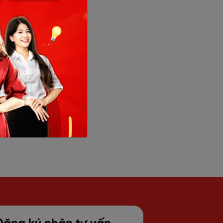
ter
ếng