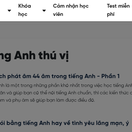
Khóa
Cảm nhận học
Test miễn
học
viên
phí
ng Anh thú vị
ch phát âm 44 âm trong tiếng Anh - Phần 1
nh là một trong những phần khó nhất trong việc học tiếng An
n và giúp bạn có thể nói tiếng Anh chuẩn, thì các kiến thức 
m và phụ âm sẽ giúp bạn làm được điều đó.
i bằng tiếng Anh hay về tình yêu lãng mạn, ý