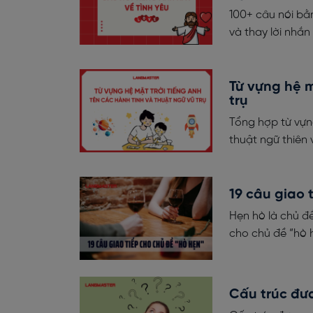
100+ câu nói bằ
và thay lời nhắn
Từ vựng hệ m
trụ
Tổng hợp từ vựng
thuật ngữ thiên 
19 câu giao 
Hẹn hò là chủ đề
cho chủ đề “hò 
Cấu trúc đưa 