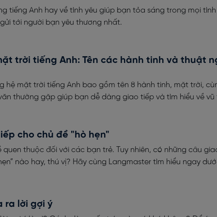
ng tiếng Anh hay về tình yêu giúp bạn tỏa sáng trong mọi tìn
 gửi tới người bạn yêu thương nhất.
ặt trời tiếng Anh: Tên các hành tinh và thuật n
 hệ mặt trời tiếng Anh bao gồm tên 8 hành tinh, mặt trời, c
văn thường gặp giúp bạn dễ dàng giao tiếp và tìm hiểu về vũ 
tiếp cho chủ đề "hò hẹn"
 quen thuộc đối với các bạn trẻ. Tuy nhiên, có những câu gia
hẹn” nào hay, thú vị? Hãy cùng Langmaster tìm hiểu ngay dưới
ra lời gợi ý