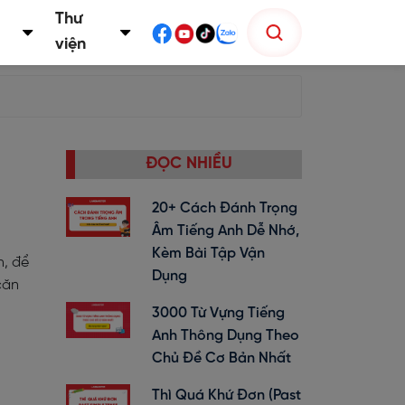
Thư
viện
ĐỌC NHIỀU
20+ Cách Đánh Trọng
Âm Tiếng Anh Dễ Nhớ,
Kèm Bài Tập Vận
h, để
Dụng
căn
3000 Từ Vựng Tiếng
Anh Thông Dụng Theo
Chủ Đề Cơ Bản Nhất
Thì Quá Khứ Đơn (past