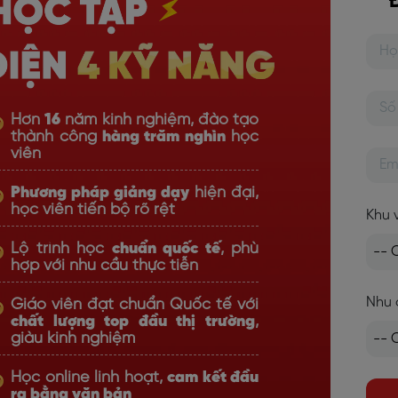
Hơn
16
năm kinh nghiệm, đào tạo
thành công
hàng trăm nghìn
học
viên
Phương pháp giảng dạy
hiện đại,
học viên tiến bộ rõ rệt
Khu 
Lộ trình học
chuẩn quốc tế
, phù
hợp với nhu cầu thực tiễn
Nhu 
Giáo viên đạt chuẩn Quốc tế với
chất lượng top đầu thị trường
,
giàu kinh nghiệm
Học online linh hoạt,
cam kết đầu
ra bằng văn bản