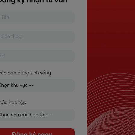
Đăng ký nhận tư vấn
vực bạn đang sinh sống
cầu học tập
Đăng ký ngay