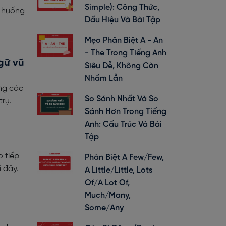
Simple): Công Thức,
h huống
Dấu Hiệu Và Bài Tập
Mẹo Phân Biệt A - An
- The Trong Tiếng Anh
gữ vũ
Siêu Dễ, Không Còn
Nhầm Lẫn
ùng các
So Sánh Nhất Và So
trụ.
Sánh Hơn Trong Tiếng
Anh: Cấu Trúc Và Bài
Tập
o tiếp
Phân Biệt A Few/Few,
 đây.
A Little/Little, Lots
Of/A Lot Of,
Much/Many,
Some/Any