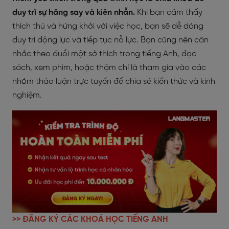
duy trì sự hăng say và kiên nhẫn.
Khi bạn cảm thấy
thích thú và hứng khởi với việc học, bạn sẽ dễ dàng
duy trì động lực và tiếp tục nỗ lực. Bạn cũng nên cân
nhắc theo đuổi một sở thích trong tiếng Anh, đọc
sách, xem phim, hoặc thậm chí là tham gia vào các
nhóm thảo luận trực tuyến để chia sẻ kiến thức và kinh
nghiệm.
>> ĐĂNG KÝ CÁC KHOÁ HỌC TIẾNG ANH