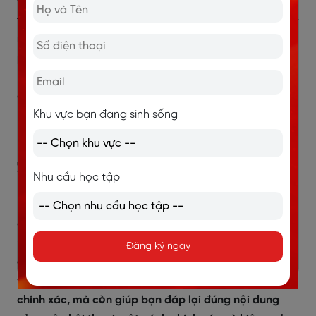
Đối với Langmaster, quá trình này được ứng dụng
thông qua phương pháp Siêu phản xạ (Super Reflex) –
một cách tiếp cận sáng tạo để rèn luyện khả năng
phản xạ và sự sáng tạo trong giao tiếp tiếng Anh.
Sau
khi học từ vựng, bạn sẽ có thể áp dụng chúng vào
các cuộc trò chuyện hàng ngày, từ đó có phản xạ
Khu vực bạn đang sinh sống
nhanh chóng và linh hoạt trong việc đưa ra câu trả lời,
ngay cả khi đối diện với các câu hỏi bất ngờ.
3. Chú trọng rèn phát âm chuẩn
Nhu cầu học tập
Luyện tập phát âm chuẩn đóng một vai trò cực kỳ
quan trọng trong việc nâng cao kỹ năng giao tiếp
tiếng Anh của mỗi người học.
Phát âm chuẩn không
Đăng ký ngay
chỉ đảm bảo rằng bạn có thể nghe và hiểu bối cảnh
và ý tưởng mà đối phương muốn truyền đạt một cách
chính xác, mà còn giúp bạn đáp lại đúng nội dung