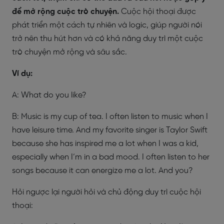
để mở rộng cuộc trò chuyện.
Cuộc hội thoại được
phát triển một cách tự nhiên và logic, giúp người nói
trở nên thu hút hơn và có khả năng duy trì một cuộc
trò chuyện mở rộng và sâu sắc.
Ví dụ:
A: What do you like?
B: Music is my cup of tea. I often listen to music when I
have leisure time. And my favorite singer is Taylor Swift
because she has inspired me a lot when I was a kid,
especially when I’m in a bad mood. I often listen to her
songs because it can energize me a lot. And you?
Hỏi ngược lại người hỏi và chủ động duy trì cuộc hội
thoại: