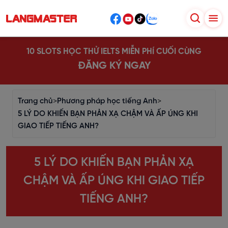
10 SLOTS HỌC THỬ IELTS MIỄN PHÍ CUỐI CÙNG
ĐĂNG KÝ NGAY
Trang chủ
>
Phương pháp học tiếng Anh
>
5 LÝ DO KHIẾN BẠN PHẢN XẠ CHẬM VÀ ẤP ÚNG KHI
GIAO TIẾP TIẾNG ANH?
5 LÝ DO KHIẾN BẠN PHẢN XẠ
CHẬM VÀ ẤP ÚNG KHI GIAO TIẾP
TIẾNG ANH?