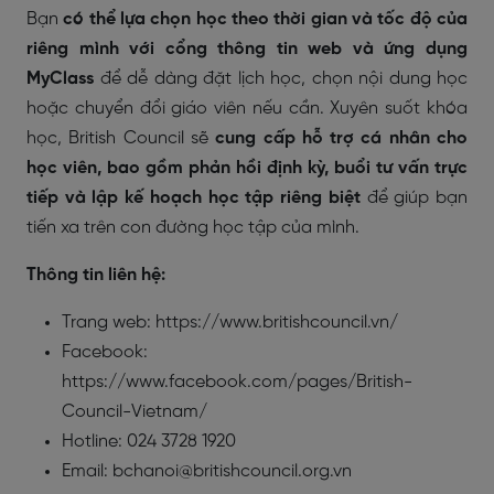
Bạn
có thể lựa chọn học theo thời gian và tốc độ của
riêng mình với cổng thông tin web và ứng dụng
MyClass
để dễ dàng đặt lịch học, chọn nội dung học
hoặc chuyển đổi giáo viên nếu cần. Xuyên suốt khóa
học, British Council sẽ
cung cấp hỗ trợ cá nhân cho
học viên, bao gồm phản hồi định kỳ, buổi tư vấn trực
tiếp và lập kế hoạch học tập riêng biệt
để giúp bạn
tiến xa trên con đường học tập của mình.
Thông tin liên hệ:
Trang web: https://www.britishcouncil.vn/
Facebook:
https://www.facebook.com/pages/British-
Council-Vietnam/
Hotline: 024 3728 1920
Email: bchanoi@britishcouncil.org.vn