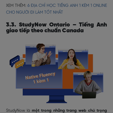
XEM THÊM:
6 ĐỊA CHỈ HỌC TIẾNG ANH 1 KÈM 1 ONLINE
CHO NGƯỜI ĐI LÀM TỐT NHẤT
3.3. StudyNow Ontario – Tiếng Anh
giao tiếp theo chuẩn Canada
StudyNow là
một trong những trang web chú trọng