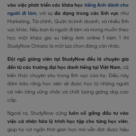
vào việc phát triển các khóa học
tiếng Anh dành cho
người đi làm
, với sự
đa dạng trong các lĩnh vực
như
Marketing, Tài chính, Quản trị kinh doanh, và nhiều lĩnh
vực khác. Nếu bạn là người đi làm và mong muốn theo
học một khóa gia sư tiếng Anh online 1 kèm 1 thì
StudyNow Ontario là một lựa chọn đáng cân nhắc.
Đội ngũ giảng viên tại StudyNow đều là chuyên gia
đến từ các trường đại học danh tiếng tại Việt Nam
, có
kiến thức chuyên sâu trong lĩnh vực của họ. Điều này
đảm bảo rằng học viên sẽ được học từ những người
có nền tảng vững chắc và chất lượng giảng dạy cao
cấp.
Ngoài ra, StudyNow cũng
luôn cố gắng đầu tư vào
việc cá nhân hóa lộ trình học tập cho từng học viên
,
giúp họ rút ngắn thời gian học mà vẫn đạt được hiệu