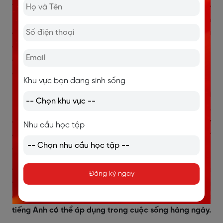
tâm Anh ngữ British Council là một địa chỉ không thể
bỏ qua.
MyClass là một chương trình học tiếng Anh
cá nhân của British Council, được thiết kế bởi đội ngũ
chuyên gia về giáo dục.
Chương trình học này mang
đến sự linh hoạt cho hành trình học tập của học viên,
giúp học viên tự tin khám phá thế giới của tiếng Anh.
Khu vực bạn đang sinh sống
Học viên sẽ được trải nghiệm những điều tốt nhất khi
học về ngôn ngữ, với
đội ngũ giáo viên chuyên nghiệp,
có kinh nghiệm lâu năm và phương pháp giảng dạy
Nhu cầu học tập
đã được chứng nhận
và tất cả hướng dẫn cần thiết từ
các chuyên gia.
Các buổi học với giáo viên tại trung tâm
tập trung
Đăng ký ngay
vào việc xây dựng sự tự tin, với sự tương tác giữa
giáo viên và học viên nhằm phát triển các kỹ năng
tiếng Anh có thể áp dụng trong cuộc sống hàng ngày.