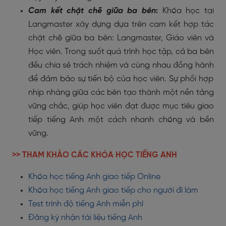
Cam kết chặt chẽ giữa ba bên
:
Khóa học tại
Langmaster xây dựng
dựa trên cam kết
hợp tác
chặt chẽ
giữa ba bên:
Langmaster
,
Giáo viên
và
Học viên
. Trong suốt quá trình học tập, cả ba bên
đều
chia sẻ trách nhiệm
và cùng nhau
đồng hành
để đảm bảo sự tiến bộ của học viên. Sự
phối hợp
nhịp nhàng
giữa các bên tạo thành một
nền tảng
vững chắc
, giúp học viên đạt được mục tiêu
giao
tiếp tiếng Anh
một cách
nhanh chóng và bền
vững
.
>> THAM KHẢO CÁC KHÓA HỌC TIẾNG ANH
Khóa học tiếng Anh giao tiếp Online
Khóa học tiếng Anh giao tiếp cho người đi làm
Test trình độ tiếng Anh miễn phí
Đăng ký nhận tài liệu tiếng Anh