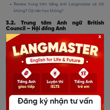
Review trung tâm tiếng Anh Langmaster có tốt
không? Có nên học không?
3.2. Trung tâm Anh ngữ British
Council – Hội đồng Anh
x
Đăng ký nhận tư vấn
Nếu bạn đang
tìm gia sư dạy tiếng Anh
uy tín, trung