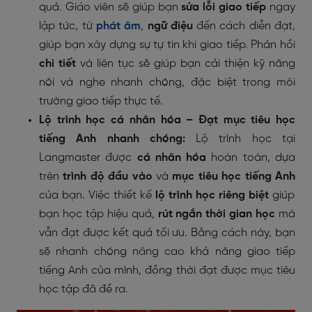
quả. Giáo viên sẽ giúp bạn
sửa lỗi giao tiếp
ngay
lập tức, từ
phát âm
,
ngữ điệu
đến cách diễn đạt,
giúp bạn xây dựng sự tự tin khi giao tiếp. Phản hồi
chi tiết
và liên tục sẽ giúp bạn cải thiện kỹ năng
nói và nghe nhanh chóng, đặc biệt trong môi
trường giao tiếp thực tế.
Lộ trình học cá nhân hóa – Đạt mục tiêu học
tiếng Anh nhanh chóng:
Lộ trình học tại
Langmaster được
cá nhân hóa
hoàn toàn, dựa
trên
trình độ đầu vào
và
mục tiêu học tiếng Anh
của bạn. Việc thiết kế
lộ trình học riêng biệt
giúp
bạn học tập hiệu quả,
rút ngắn thời gian học
mà
vẫn đạt được kết quả tối ưu. Bằng cách này, bạn
sẽ nhanh chóng nâng cao khả năng giao tiếp
tiếng Anh của mình, đồng thời đạt được mục tiêu
học tập đã đề ra.