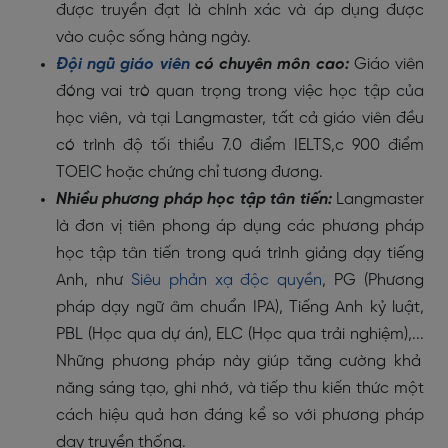
được truyền đạt là chính xác và áp dụng được
vào cuộc sống hàng ngày.
Đội ngũ giáo viên
có chuyên môn cao:
Giáo viên
đóng vai trò quan trọng trong việc học tập của
học viên, và tại Langmaster,
tất cả giáo viên đều
có trình độ tối thiểu 7.0 điểm IELTS,c 900 điểm
TOEIC
hoặc chứng chỉ tương đương.
Nhiều phương pháp học tập tân tiến:
Langmaster
là
đơn vị tiên phong áp dụng các phương pháp
học tập tân tiến trong quá trình giảng dạy tiếng
Anh
, như
Siêu phản xạ độc quyền
, PG (
Phương
pháp dạy ngữ âm chuẩn IPA)
, Tiếng Anh kỷ luật,
PBL
(Học qua dự án),
ELC
(Học qua trải nghiệm)
,...
Những phương pháp này giúp tăng cường khả
năng sáng tạo, ghi nhớ, và tiếp thu kiến thức một
cách hiệu quả hơn đáng kể so với phương pháp
dạy truyền thống.