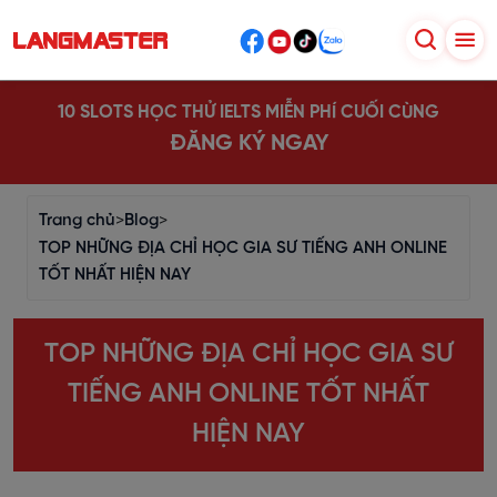
10 SLOTS HỌC THỬ IELTS MIỄN PHÍ CUỐI CÙNG
ĐĂNG KÝ NGAY
Trang chủ
>
Blog
>
TOP NHỮNG ĐỊA CHỈ HỌC GIA SƯ TIẾNG ANH ONLINE
TỐT NHẤT HIỆN NAY
TOP NHỮNG ĐỊA CHỈ HỌC GIA SƯ
TIẾNG ANH ONLINE TỐT NHẤT
HIỆN NAY