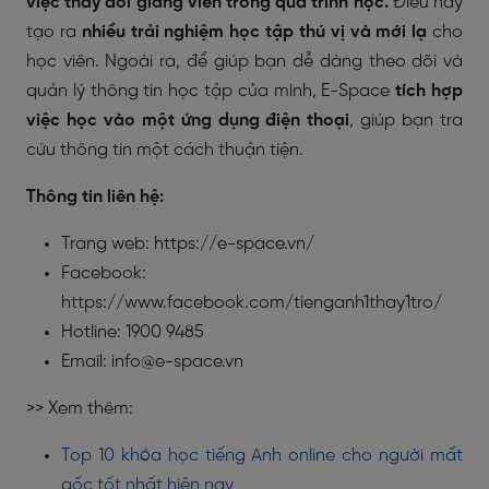
việc thay đổi giảng viên trong quá trình học.
Điều này
tạo ra
nhiều trải nghiệm học tập thú vị và mới lạ
cho
học viên. Ngoài ra, để giúp bạn dễ dàng theo dõi và
quản lý thông tin học tập của mình, E-Space
tích hợp
việc học vào một ứng dụng điện thoại
, giúp bạn tra
cứu thông tin một cách thuận tiện.
Thông tin liên hệ:
Trang web: https://e-space.vn/
Facebook:
https://www.facebook.com/tienganh1thay1tro/
Hotline: 1900 9485
Email: info@e-space.vn
>> Xem thêm:
Top 10 khóa học tiếng Anh online cho người mất
gốc tốt nhất hiện nay