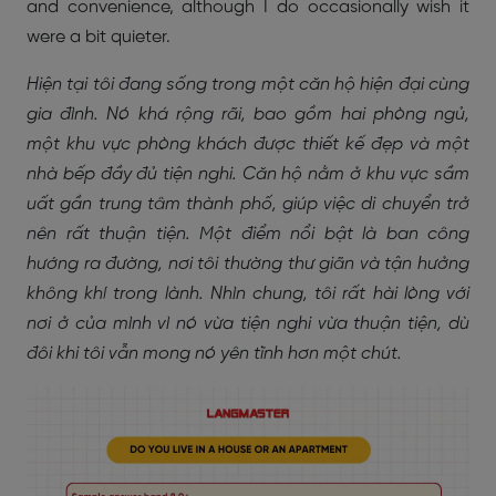
and convenience, although I do occasionally wish it
were a bit quieter.
Hiện tại tôi đang sống trong một căn hộ hiện đại cùng
gia đình. Nó khá rộng rãi, bao gồm hai phòng ngủ,
một khu vực phòng khách được thiết kế đẹp và một
nhà bếp đầy đủ tiện nghi. Căn hộ nằm ở khu vực sầm
uất gần trung tâm thành phố, giúp việc di chuyển trở
nên rất thuận tiện. Một điểm nổi bật là ban công
hướng ra đường, nơi tôi thường thư giãn và tận hưởng
không khí trong lành. Nhìn chung, tôi rất hài lòng với
nơi ở của mình vì nó vừa tiện nghi vừa thuận tiện, dù
đôi khi tôi vẫn mong nó yên tĩnh hơn một chút.