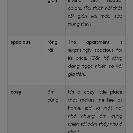
giản
interior with neutral
colors
.
(Tôi thích nội thất
tối giản với màu sắc
trung tính.)
spacious
rộng
The apartment is
rãi
surprisingly spacious for
its price.
(Căn hộ rộng
đáng ngạc nhiên so với
giá tiền.)
cozy
ấm
It’s a cozy little place
cúng
that makes me feel at
home.
(Đó là một nơi
nhỏ nhưng ấm cúng
khiến tôi cảm thấy như ở
nhà.)