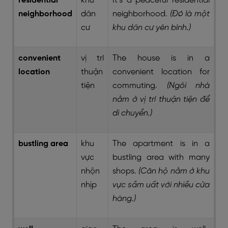
residential
khu
It’s a peaceful residential
neighborhood
dân
neighborhood.
(Đó là một
cư
khu dân cư yên bình.)
convenient
vị trí
The house is in a
location
thuận
convenient location for
tiện
commuting.
(Ngôi nhà
nằm ở vị trí thuận tiện để
di chuyển.)
bustling area
khu
The apartment is in a
vực
bustling area with many
nhộn
shops.
(Căn hộ nằm ở khu
nhịp
vực sầm uất với nhiều cửa
hàng.)