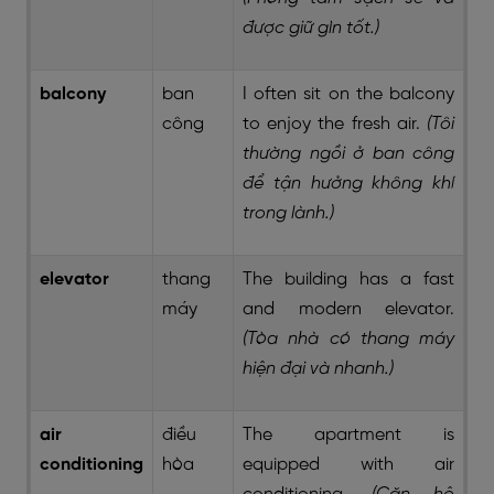
được giữ gìn tốt.)
balcony
ban
I often sit on the balcony
công
to enjoy the fresh air.
(Tôi
thường ngồi ở ban công
để tận hưởng không khí
trong lành.)
elevator
thang
The building has a fast
máy
and modern elevator.
(Tòa nhà có thang máy
hiện đại và nhanh.)
air
điều
The apartment is
conditioning
hòa
equipped with air