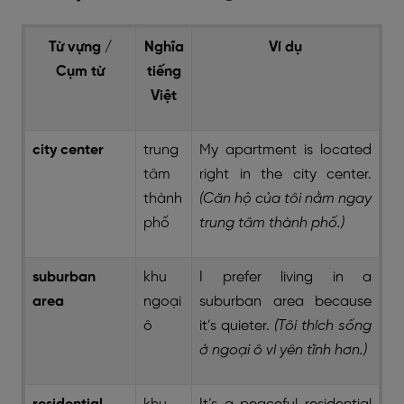
Từ vựng /
Nghĩa
Ví dụ
Cụm từ
tiếng
Việt
city center
trung
My apartment is located
tâm
right in the city center.
thành
(Căn hộ của tôi nằm ngay
phố
trung tâm thành phố.)
suburban
khu
I prefer living in a
area
ngoại
suburban area because
ô
it’s quieter.
(Tôi thích sống
ở ngoại ô vì yên tĩnh hơn.)