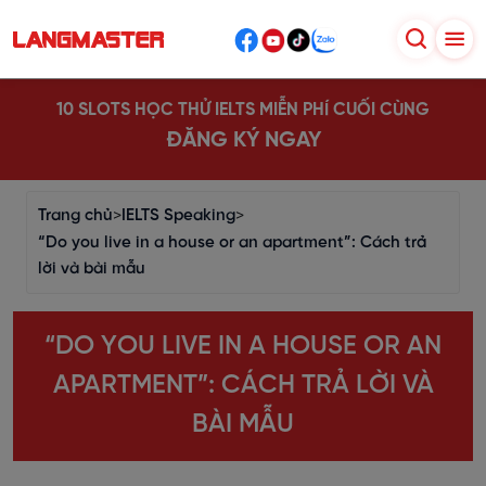
10 SLOTS HỌC THỬ IELTS MIỄN PHÍ CUỐI CÙNG
ĐĂNG KÝ NGAY
Trang chủ
>
IELTS Speaking
>
“Do you live in a house or an apartment”: Cách trả
lời và bài mẫu
“DO YOU LIVE IN A HOUSE OR AN
APARTMENT”: CÁCH TRẢ LỜI VÀ
BÀI MẪU