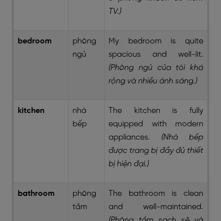
TV.)
bedroom
phòng
My bedroom is quite
ngủ
spacious and well-lit.
(Phòng ngủ của tôi khá
rộng và nhiều ánh sáng.)
kitchen
nhà
The kitchen is fully
bếp
equipped with modern
appliances.
(Nhà bếp
được trang bị đầy đủ thiết
bị hiện đại.)
bathroom
phòng
The bathroom is clean
tắm
and well-maintained.
(Phòng tắm sạch sẽ và