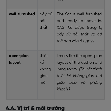
well-furnished
đầy đủ
The flat is well-furnished
nội
and ready to move in.
thất
(Căn hộ được trang bị
đầy đủ nội thất và có
thể dọn vào ở ngay.)
open-plan
thiết
I really like the open-plan
layout
kế
layout of the kitchen and
không
living room.
(Tôi rất thích
gian
thiết kế không gian mở
mở
giữa bếp và phòng
khách.)
4.4. Vị trí & môi trường