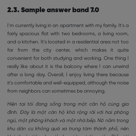
2.3. Sample answer band 7.0
I’m currently living in an apartment with my family. It’s a
fairly spacious flat with two bedrooms, a living room,
and a kitchen. It’s located in a residential area not too
far from the city center, which makes it quite
convenient for both studying and working. One thing I
really like about it is the balcony where I can unwind
after a long day. Overall, I enjoy living there because
it’s comfortable and well-equipped, although the noise
from neighbors can sometimes be annoying.
Hiện tại tôi đang sống trong một căn hộ cùng gia
đình. Đây là một căn hộ khá rộng rãi với hai phòng
ngủ, một phòng khách và một nhà bếp. Nó nằm trong
khu dân cư không quá xa trung tâm thành phố, nên