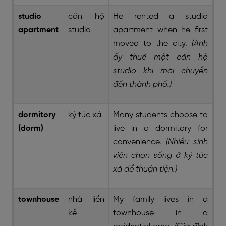
studio
căn hộ
He rented a studio
apartment
studio
apartment when he first
moved to the city.
(Anh
ấy thuê một căn hộ
studio khi mới chuyển
đến thành phố.)
dormitory
ký túc xá
Many students choose to
(dorm)
live in a dormitory for
convenience.
(Nhiều sinh
viên chọn sống ở ký túc
xá để thuận tiện.)
townhouse
nhà liền
My family lives in a
kề
townhouse in a