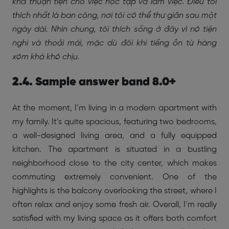
khá thuận tiện cho việc học tập và làm việc. Điều tôi
thích nhất là ban công, nơi tôi có thể thư giãn sau một
ngày dài. Nhìn chung, tôi thích sống ở đây vì nó tiện
nghi và thoải mái, mặc dù đôi khi tiếng ồn từ hàng
xóm khá khó chịu.
2.4. Sample answer band 8.0+
At the moment, I’m living in a modern apartment with
my family. It’s quite spacious, featuring two bedrooms,
a well-designed living area, and a fully equipped
kitchen. The apartment is situated in a bustling
neighborhood close to the city center, which makes
commuting extremely convenient. One of the
highlights is the balcony overlooking the street, where I
often relax and enjoy some fresh air. Overall, I’m really
satisfied with my living space as it offers both comfort