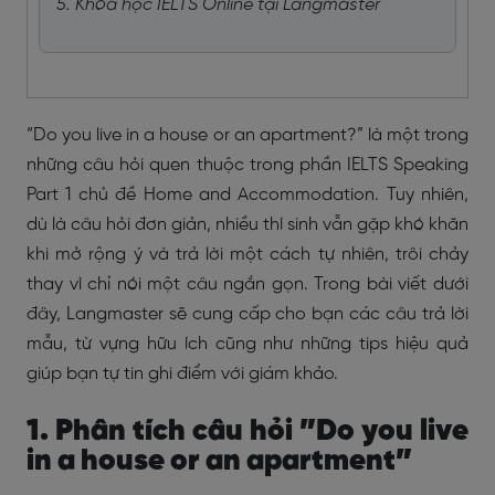
5. Khóa học IELTS Online tại Langmaster
“Do you live in a house or an apartment?” là một trong
những câu hỏi quen thuộc trong phần IELTS Speaking
Part 1 chủ đề Home and Accommodation. Tuy nhiên,
dù là câu hỏi đơn giản, nhiều thí sinh vẫn gặp khó khăn
khi mở rộng ý và trả lời một cách tự nhiên, trôi chảy
thay vì chỉ nói một câu ngắn gọn. Trong bài viết dưới
đây, Langmaster sẽ cung cấp cho bạn các câu trả lời
mẫu, từ vựng hữu ích cũng như những tips hiệu quả
giúp bạn tự tin ghi điểm với giám khảo.
1. Phân tích câu hỏi ”Do you live
in a house or an apartment”