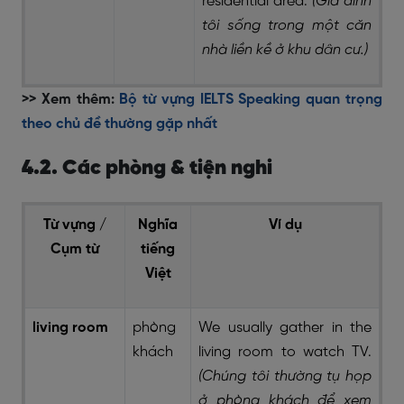
residential area.
(Gia đình
tôi sống trong một căn
nhà liền kề ở khu dân cư.)
>> Xem thêm:
Bộ từ vựng IELTS Speaking quan trọng
theo chủ đề thường gặp nhất
4.2. Các phòng & tiện nghi
Từ vựng /
Nghĩa
Ví dụ
Cụm từ
tiếng
Việt
living room
phòng
We usually gather in the
khách
living room to watch TV.
(Chúng tôi thường tụ họp
ở phòng khách để xem