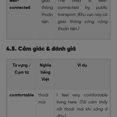
well-
giao
The area is well-
connected
thông
connected by public
thuận
transport.
(Khu vực này có
tiện
giao thông công cộng
thuận tiện.)
4.5. Cảm giác & đánh giá
Từ vựng /
Nghĩa
Ví dụ
Cụm từ
tiếng
Việt
comfortable
thoải
I feel very comfortable
mái
living here.
(Tôi cảm thấy
rất thoải mái khi sống ở
đây.)