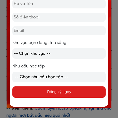
3.2. What room does your family
spend most of the time in?
Answer:
My family tends to spend most of our time in
the living room. It’s the main space where we gather to
Khu vực bạn đang sinh sống
watch TV, chat, or simply unwind after a long day. I
think it plays an important role in bringing everyone
together.
Nhu cầu học tập
Gia đình tôi thường dành phần lớn thời gian ở phòng
khách. Đây là không gian chính để mọi người tụ họp,
xem TV, trò chuyện hoặc đơn giản là thư giãn sau một
ngày dài. Tôi nghĩ nó đóng vai trò quan trọng trong
Đăng ký ngay
việc gắn kết các thành viên.
>> Xem thêm:
Cách luyện IELTS Speaking tại nhà cho
người mới bắt đầu hiệu quả nhất