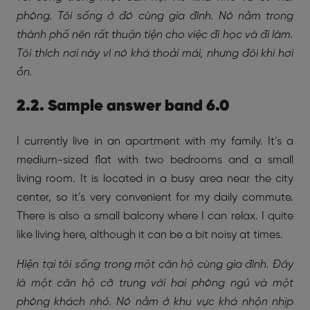
phòng. Tôi sống ở đó cùng gia đình. Nó nằm trong
thành phố nên rất thuận tiện cho việc đi học và đi làm.
Tôi thích nơi này vì nó khá thoải mái, nhưng đôi khi hơi
ồn.
2.2. Sample answer band 6.0
I currently live in an apartment with my family. It’s a
medium-sized flat with two bedrooms and a small
living room. It is located in a busy area near the city
center, so it’s very convenient for my daily commute.
There is also a small balcony where I can relax. I quite
like living here, although it can be a bit noisy at times.
Hiện tại tôi sống trong một căn hộ cùng gia đình. Đây
là một căn hộ cỡ trung với hai phòng ngủ và một
phòng khách nhỏ. Nó nằm ở khu vực khá nhộn nhịp