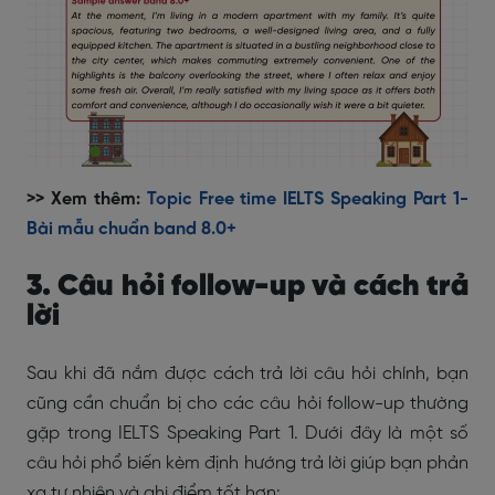
>> Xem thêm:
Topic Free time IELTS Speaking Part 1-
Bài mẫu chuẩn band 8.0+
3. Câu hỏi follow-up và cách trả
lời
Sau khi đã nắm được cách trả lời câu hỏi chính, bạn
cũng cần chuẩn bị cho các câu hỏi follow-up thường
gặp trong IELTS Speaking Part 1. Dưới đây là một số
câu hỏi phổ biến kèm định hướng trả lời giúp bạn phản
xạ tự nhiên và ghi điểm tốt hơn: