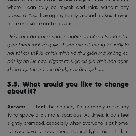
where I can truly be myself and relax without any
pressure. Also, having my family around makes it even
more enjoyable and reassuring.
Điều tôi trân trọng nhất ở ngôi nhà của mình là cảm
giác thoải mái và quen thuộc mà nó mang lại. Đây là
nơi tôi có thể là chính mình và thư giãn mà không có
bất kỳ áp lực nào. Ngoài ra, việc có gia đình bên cạnh
khiến mọi thứ trở nên dễ chịu và ấm áp hơn.
3.5. What would you like to change
about it?
Answer:
If I had the chance, I’d probably make my
living space a bit more spacious. At times, it can feel
slightly cramped, especially when everyone is at home.
I’d also love to add more natural light, as I think it