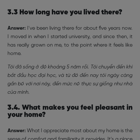
3.3 How long have you lived there?
Answer:
I’ve been living there for about five years now.
I moved in when I started university, and since then, it
has really grown on me, to the point where it feels like
home.
Tôi đã sống ở đó khoảng 5 năm rồi. Tôi chuyển đến khi
bắt đầu học đại học, và từ đó đến nay tôi ngày càng
gắn bó với nơi này, đến mức nó thực sự giống như nhà
của mình.
3.4. What makes you feel pleasant in
your home?
Answer:
What I appreciate most about my home is the
sense of comfort and familiarity it provides. It’s a place