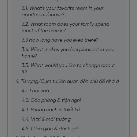
3.1. What's your favorite room in your
apartment/house?
3.2. What room does your family spend
most of the time in?
3.3 How long have you lived there?
3.4. What makes you feel pleasant in your
home?
3.5. What would you like to change about
it?
4. Từ vựng/Cụm từ liên quan đến chủ đề nhà ở
4.1. Loại nhà
4.2. Các phòng & tiện nghi
4.3. Phong cách & thiết kế
4.4. Vị trí & môi trường
4.5. Cảm giác & đánh giá