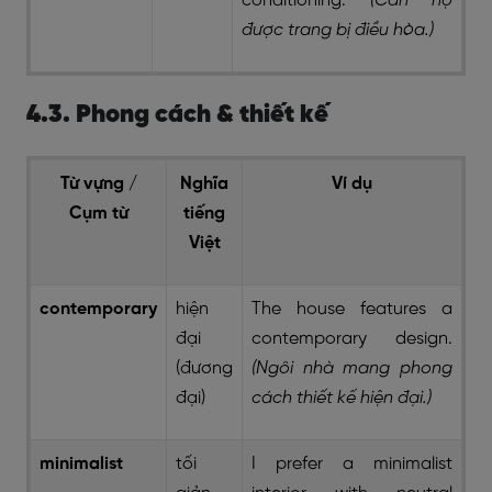
conditioning.
(Căn hộ
được trang bị điều hòa.)
4.3. Phong cách & thiết kế
Từ vựng /
Nghĩa
Ví dụ
Cụm từ
tiếng
Việt
contemporary
hiện
The house features a
đại
contemporary design.
(đương
(Ngôi nhà mang phong
đại)
cách thiết kế hiện đại.)
minimalist
tối
I prefer a minimalist