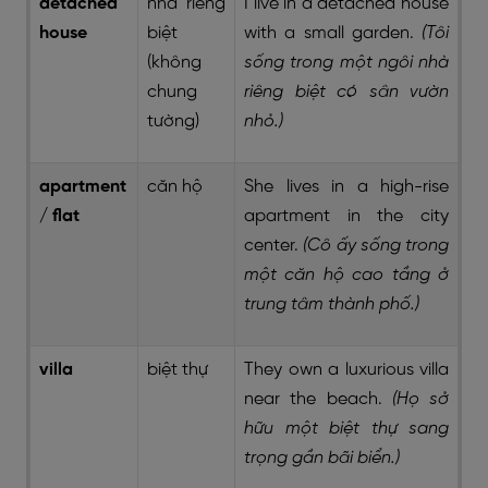
detached
nhà riêng
I live in a detached house
house
biệt
with a small garden.
(Tôi
(không
sống trong một ngôi nhà
chung
riêng biệt có sân vườn
tường)
nhỏ.)
apartment
căn hộ
She lives in a high-rise
/ flat
apartment in the city
center.
(Cô ấy sống trong
một căn hộ cao tầng ở
trung tâm thành phố.)
villa
biệt thự
They own a luxurious villa
near the beach.
(Họ sở
hữu một biệt thự sang
trọng gần bãi biển.)