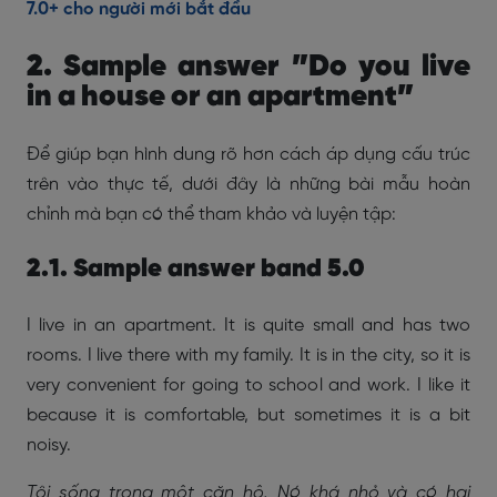
7.0+ cho người mới bắt đầu
2. Sample answer ”Do you live
in a house or an apartment”
Để giúp bạn hình dung rõ hơn cách áp dụng cấu trúc
trên vào thực tế, dưới đây là những bài mẫu hoàn
chỉnh mà bạn có thể tham khảo và luyện tập:
2.1. Sample answer band 5.0
I live in an apartment. It is quite small and has two
rooms. I live there with my family. It is in the city, so it is
very convenient for going to school and work. I like it
because it is comfortable, but sometimes it is a bit
noisy.
Tôi sống trong một căn hộ. Nó khá nhỏ và có hai