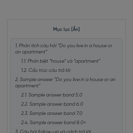
Mục lục
[Ẩn]
1. Phân tích câu hỏi ”Do you live in a house or
an apartment”
1.1. Phân biệt “house” và “apartment”
1.2. Cấu trúc câu trả lời
2. Sample answer ”Do you live in a house or an
apartment”
2.1. Sample answer band 5.0
2.2. Sample answer band 6.0
2.3. Sample answer band 7.0
2.4. Sample answer band 8.0+
3. Câu hỏi follow-up và cách trả lời