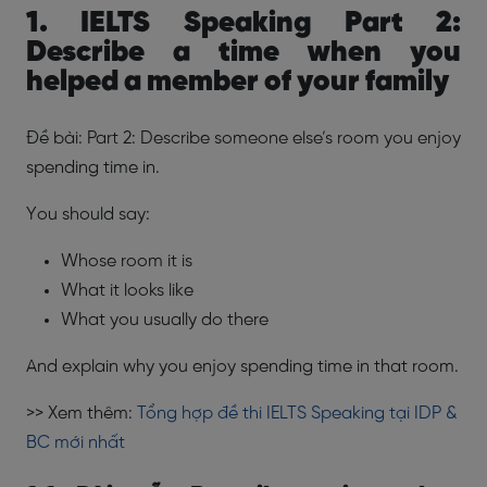
1. IELTS Speaking Part 2:
Describe a time when you
helped a member of your family
Đề bài: Part 2: Describe someone else’s room you enjoy
spending time in.
You should say:
Whose room it is
What it looks like
What you usually do there
And explain why you enjoy spending time in that room.
>> Xem thêm:
Tổng hợp đề thi IELTS Speaking tại IDP &
BC mới nhất