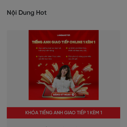
Nội Dung Hot
KHÓA TIẾNG ANH GIAO TIẾP 1 KÈM 1