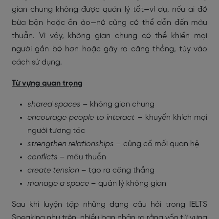
gian chung không được quản lý tốt—ví dụ, nếu ai đó
bừa bộn hoặc ồn ào—nó cũng có thể dẫn đến mâu
thuẫn. Vì vậy, không gian chung có thể khiến mọi
người gắn bó hơn hoặc gây ra căng thẳng, tùy vào
cách sử dụng.
Từ vựng quan trọng
shared spaces
– không gian chung
encourage people to interact
– khuyến khích mọi
người tương tác
strengthen relationships
– củng cố mối quan hệ
conflicts
– mâu thuẫn
create tension
– tạo ra căng thẳng
manage a space
– quản lý không gian
Sau khi luyện tập những dạng câu hỏi trong IELTS
Speaking như trên, nhiều bạn nhận ra rằng vốn từ vựng