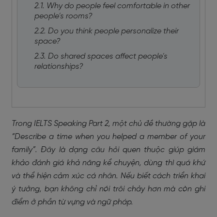
2.1. Why do people feel comfortable in other
people’s rooms?
2.2. Do you think people personalize their
space?
2.3. Do shared spaces affect people’s
relationships?
Trong IELTS Speaking Part 2, một chủ đề thường gặp là
“Describe a time when you helped a member of your
family”
. Đây là dạng câu hỏi quen thuộc giúp giám
khảo đánh giá khả năng kể chuyện, dùng thì quá khứ
và thể hiện cảm xúc cá nhân. Nếu biết cách triển khai
ý tưởng, bạn không chỉ nói trôi chảy hơn mà còn ghi
điểm ở phần từ vựng và ngữ pháp.