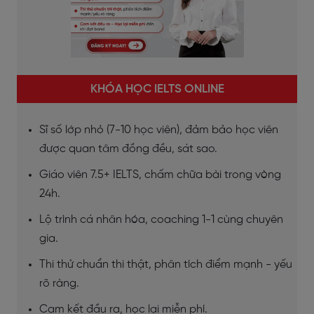
KHÓA HỌC IELTS ONLINE
Sĩ số lớp nhỏ (7-10 học viên), đảm bảo học viên
được quan tâm đồng đều, sát sao.
Giáo viên 7.5+ IELTS, chấm chữa bài trong vòng
24h.
Lộ trình cá nhân hóa, coaching 1-1 cùng chuyên
gia.
Thi thử chuẩn thi thật, phân tích điểm mạnh - yếu
rõ ràng.
Cam kết đầu ra, học lại miễn phí.