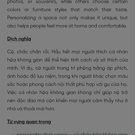
photos, or souvenirs, while others choose certain
colors or furniture styles that match their taste.
Personalizing a space not only makes it unique, but
also helps people feel more at home and comfortable.
Dịch nghĩa
Có, chắc chắn rồi. Hầu hết mọi người thích cá nhân
hóa không gian để thể hiện tính cách và sở thích của
mình. Ví dụ, có người trang trí phòng bằng áp phích,
ảnh hoặc đồ lưu niệm, trong khi người khác chọn màu
sắc hoặc phong cách nội thất phù hợp với gu của họ.
Việc cá nhân hóa không gian không chỉ giúp nó trở
nên độc đáo mà còn khiến mọi người cảm thấy như ở
nhà và thoải mái hơn.
Từ vựng quan trọng
personalize their space
– cá nhân hóa không gian