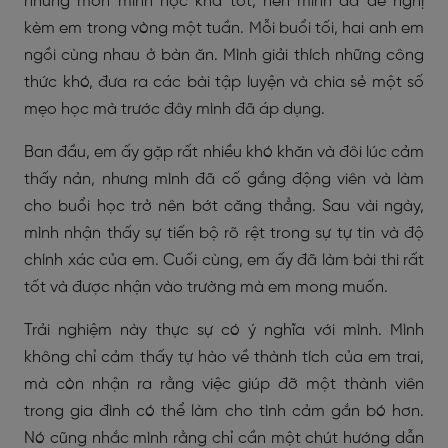
những môn mình học khá tốt, nên mình đã đề nghị
kèm em trong vòng một tuần. Mỗi buổi tối, hai anh em
ngồi cùng nhau ở bàn ăn. Mình giải thích những công
thức khó, đưa ra các bài tập luyện và chia sẻ một số
mẹo học mà trước đây mình đã áp dụng.
Ban đầu, em ấy gặp rất nhiều khó khăn và đôi lúc cảm
thấy nản, nhưng mình đã cố gắng động viên và làm
cho buổi học trở nên bớt căng thẳng. Sau vài ngày,
mình nhận thấy sự tiến bộ rõ rệt trong sự tự tin và độ
chính xác của em. Cuối cùng, em ấy đã làm bài thi rất
tốt và được nhận vào trường mà em mong muốn.
Trải nghiệm này thực sự có ý nghĩa với mình. Mình
không chỉ cảm thấy tự hào về thành tích của em trai,
mà còn nhận ra rằng việc giúp đỡ một thành viên
trong gia đình có thể làm cho tình cảm gắn bó hơn.
Nó cũng nhắc mình rằng chỉ cần một chút hướng dẫn