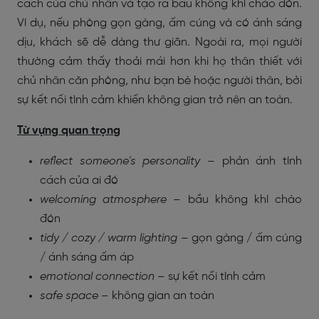
cách của chủ nhân và tạo ra bầu không khí chào đón.
Ví dụ, nếu phòng gọn gàng, ấm cúng và có ánh sáng
dịu, khách sẽ dễ dàng thư giãn. Ngoài ra, mọi người
thường cảm thấy thoải mái hơn khi họ thân thiết với
chủ nhân căn phòng, như bạn bè hoặc người thân, bởi
sự kết nối tình cảm khiến không gian trở nên an toàn.
Từ vựng quan trọng
reflect someone’s personality
– phản ánh tính
cách của ai đó
welcoming atmosphere
– bầu không khí chào
đón
tidy / cozy / warm lighting
– gọn gàng / ấm cúng
/ ánh sáng ấm áp
emotional connection
– sự kết nối tình cảm
safe space
– không gian an toàn