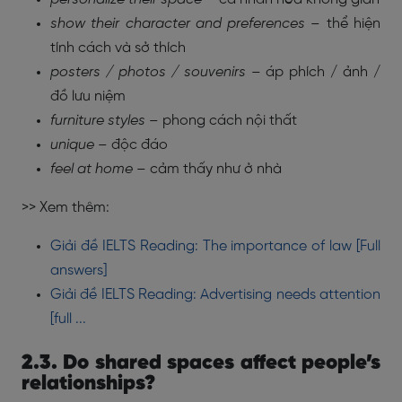
show their character and preferences
– thể hiện
tính cách và sở thích
posters / photos / souvenirs
– áp phích / ảnh /
đồ lưu niệm
furniture styles
– phong cách nội thất
unique
– độc đáo
feel at home
– cảm thấy như ở nhà
>> Xem thêm:
Giải đề IELTS Reading: The importance of law [Full
answers]
Giải đề IELTS Reading: Advertising needs attention
[full ...
2.3. Do shared spaces affect people’s
relationships?