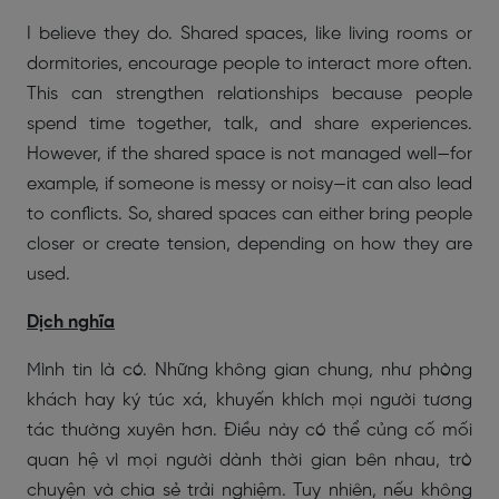
I believe they do. Shared spaces, like living rooms or
dormitories, encourage people to interact more often.
This can strengthen relationships because people
spend time together, talk, and share experiences.
However, if the shared space is not managed well—for
example, if someone is messy or noisy—it can also lead
to conflicts. So, shared spaces can either bring people
closer or create tension, depending on how they are
used.
Dịch nghĩa
Mình tin là có. Những không gian chung, như phòng
khách hay ký túc xá, khuyến khích mọi người tương
tác thường xuyên hơn. Điều này có thể củng cố mối
quan hệ vì mọi người dành thời gian bên nhau, trò
chuyện và chia sẻ trải nghiệm. Tuy nhiên, nếu không