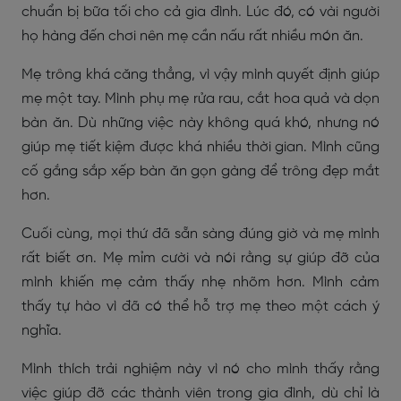
chuẩn bị bữa tối cho cả gia đình. Lúc đó, có vài người
họ hàng đến chơi nên mẹ cần nấu rất nhiều món ăn.
Mẹ trông khá căng thẳng, vì vậy mình quyết định giúp
mẹ một tay. Mình phụ mẹ rửa rau, cắt hoa quả và dọn
bàn ăn. Dù những việc này không quá khó, nhưng nó
giúp mẹ tiết kiệm được khá nhiều thời gian. Mình cũng
cố gắng sắp xếp bàn ăn gọn gàng để trông đẹp mắt
hơn.
Cuối cùng, mọi thứ đã sẵn sàng đúng giờ và mẹ mình
rất biết ơn. Mẹ mỉm cười và nói rằng sự giúp đỡ của
mình khiến mẹ cảm thấy nhẹ nhõm hơn. Mình cảm
thấy tự hào vì đã có thể hỗ trợ mẹ theo một cách ý
nghĩa.
Mình thích trải nghiệm này vì nó cho mình thấy rằng
việc giúp đỡ các thành viên trong gia đình, dù chỉ là