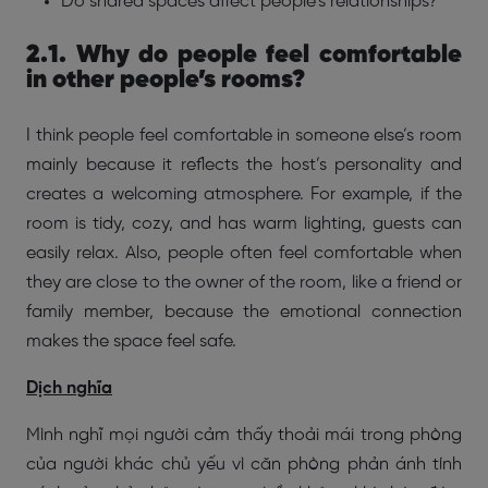
Do shared spaces affect people’s relationships?
2.1. Why do people feel comfortable
in other people’s rooms?
I think people feel comfortable in someone else’s room
mainly because it reflects the host’s personality and
creates a welcoming atmosphere. For example, if the
room is tidy, cozy, and has warm lighting, guests can
easily relax. Also, people often feel comfortable when
they are close to the owner of the room, like a friend or
family member, because the emotional connection
makes the space feel safe.
Dịch nghĩa
Mình nghĩ mọi người cảm thấy thoải mái trong phòng
của người khác chủ yếu vì căn phòng phản ánh tính