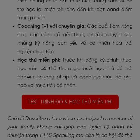
trình nhưng chưa đạt mục tiêu, trung tâm sẽ hỗ
trợ học lại miễn phí cho đến khi đạt band điểm
mong muốn.
Coaching 1-1 với chuyên gia:
Các buổi kèm riêng
giúp bạn củng cố kiến thức, ôn tập chuyên sâu
những kỹ năng còn yếu và cá nhân hóa trải
nghiệm học tập.
Học thử miễn phí:
Trước khi đăng ký chính thức,
học viên có thể tham gia buổi học thử để trải
nghiệm phương pháp và đánh giá mức độ phù
hợp với mục tiêu cá nhân.
TEST TRÌNH ĐỘ & HỌC THỬ MIỄN PHÍ
Chủ đề
Describe a time when you helped a member of
your family
không chỉ giúp bạn luyện kỹ năng kể
chuyện trong IELTS Speaking mà còn là cơ hội để thể