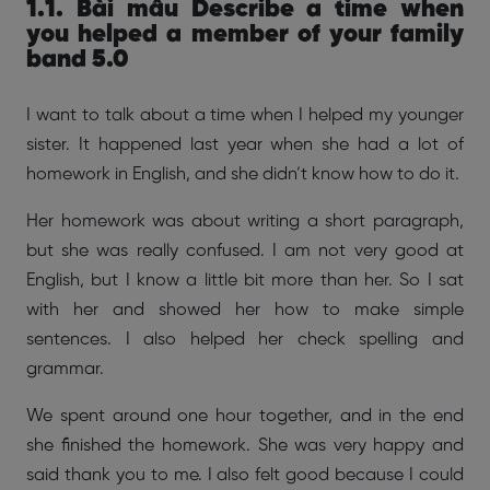
1.1. Bài mẫu Describe a time when
you helped a member of your family
band 5.0
I want to talk about a time when I helped my younger
sister. It happened last year when she had a lot of
homework in English, and she didn’t know how to do it.
Her homework was about writing a short paragraph,
but she was really confused. I am not very good at
English, but I know a little bit more than her. So I sat
with her and showed her how to make simple
sentences. I also helped her check spelling and
grammar.
We spent around one hour together, and in the end
she finished the homework. She was very happy and
said thank you to me. I also felt good because I could