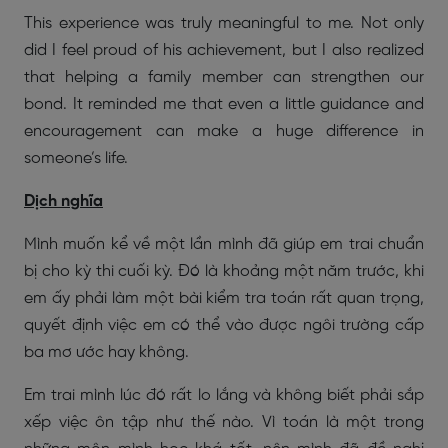
This experience was truly meaningful to me. Not only
did I feel proud of his achievement, but I also realized
that helping a family member can strengthen our
bond. It reminded me that even a little guidance and
encouragement can make a huge difference in
someone’s life.
Dịch nghĩa
Mình muốn kể về một lần mình đã giúp em trai chuẩn
bị cho kỳ thi cuối kỳ. Đó là khoảng một năm trước, khi
em ấy phải làm một bài kiểm tra toán rất quan trọng,
quyết định việc em có thể vào được ngôi trường cấp
ba mơ ước hay không.
Em trai mình lúc đó rất lo lắng và không biết phải sắp
xếp việc ôn tập như thế nào. Vì toán là một trong