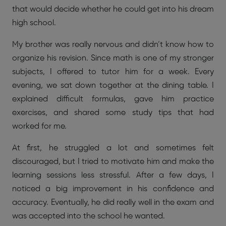
that would decide whether he could get into his dream
high school.
My brother was really nervous and didn’t know how to
organize his revision. Since math is one of my stronger
subjects, I offered to tutor him for a week. Every
evening, we sat down together at the dining table. I
explained difficult formulas, gave him practice
exercises, and shared some study tips that had
worked for me.
At first, he struggled a lot and sometimes felt
discouraged, but I tried to motivate him and make the
learning sessions less stressful. After a few days, I
noticed a big improvement in his confidence and
accuracy. Eventually, he did really well in the exam and
was accepted into the school he wanted.