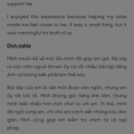
support her.
I enjoyed this experience because helping my sister
made me feel closer to her. It was a small thing, but it
was meaningful for both of us.
Dịch nghĩa
Mình muốn kể về một lần mình đã giúp em gái. Nó xảy
ra vào năm ngoái khi em ấy có rất nhiều bài tập tiếng
Anh và không biết phải làm thế nào.
Bài tập của em là viết một đoạn văn ngắn, nhưng em
ấy rất bối rối. Mình không giỏi tiếng Anh lắm, nhưng
mình biết nhiều hơn một chút so với em. Vì thế, mình
đã ngồi cùng em, chỉ cho em cách viết những câu đơn
giản. Mình cũng giúp em kiểm tra chính tả và ngữ
pháp.