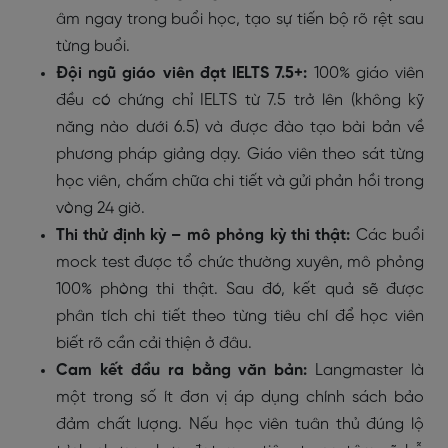
âm ngay trong buổi học, tạo sự tiến bộ rõ rệt sau
từng buổi.
Đội ngũ giáo viên đạt IELTS 7.5+:
100% giáo viên
đều có chứng chỉ IELTS từ 7.5 trở lên (không kỹ
năng nào dưới 6.5) và được đào tạo bài bản về
phương pháp giảng dạy. Giáo viên theo sát từng
học viên, chấm chữa chi tiết và gửi phản hồi trong
vòng 24 giờ.
Thi thử định kỳ – mô phỏng kỳ thi thật:
Các buổi
mock test được tổ chức thường xuyên, mô phỏng
100% phòng thi thật. Sau đó, kết quả sẽ được
phân tích chi tiết theo từng tiêu chí để học viên
biết rõ cần cải thiện ở đâu.
Cam kết đầu ra bằng văn bản:
Langmaster là
một trong số ít đơn vị áp dụng chính sách bảo
đảm chất lượng. Nếu học viên tuân thủ đúng lộ