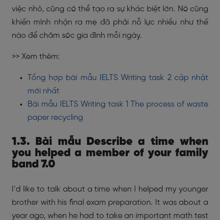
việc nhỏ, cũng có thể tạo ra sự khác biệt lớn. Nó cũng
khiến mình nhận ra mẹ đã phải nỗ lực nhiều như thế
nào để chăm sóc gia đình mỗi ngày.
>> Xem thêm:
Tổng hợp bài mẫu IELTS Writing task 2 cập nhật
mới nhất
Bài mẫu IELTS Writing task 1 The process of waste
paper recycling
1.3. Bài mẫu Describe a time when
you helped a member of your family
band 7.0
I’d like to talk about a time when I helped my younger
brother with his final exam preparation. It was about a
year ago, when he had to take an important math test