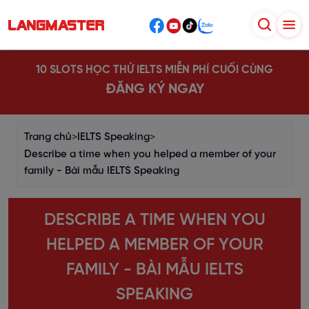
10 SLOTS HỌC THỬ IELTS MIỄN PHÍ CUỐI CÙNG
ĐĂNG KÝ NGAY
Trang chủ
>
IELTS Speaking
>
Describe a time when you helped a member of your
family - Bài mẫu IELTS Speaking
DESCRIBE A TIME WHEN YOU
HELPED A MEMBER OF YOUR
FAMILY - BÀI MẪU IELTS
SPEAKING