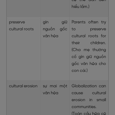
hiểu lầm.)
preserve
gìn giữ
Parents often try
cultural roots
nguồn gốc
to preserve
văn hóa
cultural roots for
their children.
(Cha mẹ thường
cố gìn giữ nguồn
gốc văn hóa cho
con cái.)
cultural erosion
sự mai một
Globalization can
văn hóa
cause cultural
erosion in small
communities.
(Toàn cầu hóa có