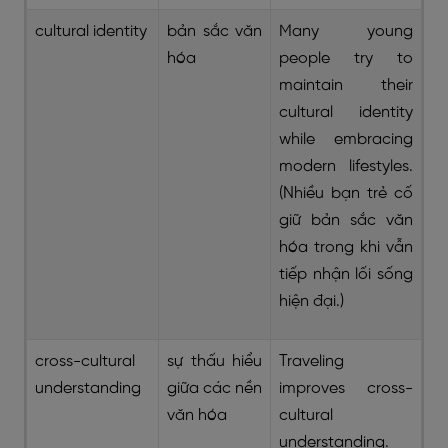
cultural identity
bản sắc văn
Many young
hóa
people try to
maintain their
cultural identity
while embracing
modern lifestyles.
(Nhiều bạn trẻ cố
giữ bản sắc văn
hóa trong khi vẫn
tiếp nhận lối sống
hiện đại.)
cross-cultural
sự thấu hiểu
Traveling
understanding
giữa các nền
improves cross-
văn hóa
cultural
understanding.