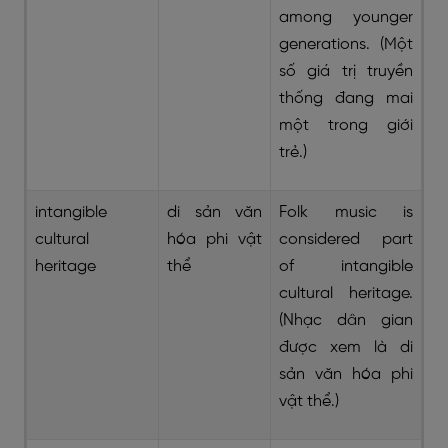
among younger
generations. (Một
số giá trị truyền
thống đang mai
một trong giới
trẻ.)
intangible
di sản văn
Folk music is
cultural
hóa phi vật
considered part
heritage
thể
of intangible
cultural heritage.
(Nhạc dân gian
được xem là di
sản văn hóa phi
vật thể.)