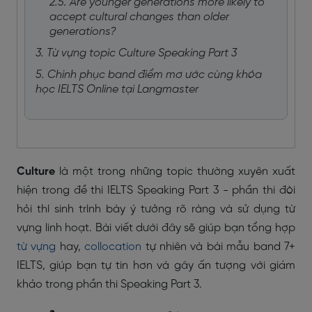
2.5. Are younger generations more likely to
accept cultural changes than older
generations?
3. Từ vựng topic Culture Speaking Part 3
5. Chinh phục band điểm mơ ước cùng khóa
học IELTS Online tại Langmaster
Culture
là một trong những topic thường xuyên xuất
hiện trong đề thi IELTS Speaking Part 3 - phần thi đòi
hỏi thí sinh trình bày ý tưởng rõ ràng và sử dụng từ
vựng linh hoạt. Bài viết dưới đây sẽ giúp bạn tổng hợp
từ vựng
hay,
collocation
tự nhiên và bài mẫu band 7+
IELTS, giúp bạn tự tin hơn và gây ấn tượng với giám
khảo trong phần thi Speaking Part 3.