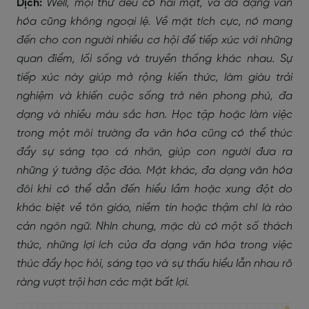
Dịch:
Well, mọi thứ đều có hai mặt, và đa dạng văn
hóa cũng không ngoại lệ. Về mặt tích cực, nó mang
đến cho con người nhiều cơ hội để tiếp xúc với những
quan điểm, lối sống và truyền thống khác nhau. Sự
tiếp xúc này giúp mở rộng kiến thức, làm giàu trải
nghiệm và khiến cuộc sống trở nên phong phú, đa
dạng và nhiều màu sắc hơn. Học tập hoặc làm việc
trong một môi trường đa văn hóa cũng có thể thúc
đẩy sự sáng tạo cá nhân, giúp con người đưa ra
những ý tưởng độc đáo. Mặt khác, đa dạng văn hóa
đôi khi có thể dẫn đến hiểu lầm hoặc xung đột do
khác biệt về tôn giáo, niềm tin hoặc thậm chí là rào
cản ngôn ngữ. Nhìn chung, mặc dù có một số thách
thức, những lợi ích của đa dạng văn hóa trong việc
thúc đẩy học hỏi, sáng tạo và sự thấu hiểu lẫn nhau rõ
ràng vượt trội hơn các mặt bất lợi.