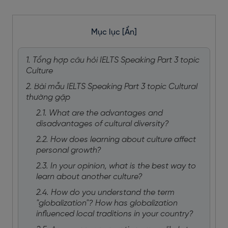
Mục lục
[Ẩn]
1. Tổng hợp câu hỏi IELTS Speaking Part 3 topic
Culture
2. Bài mẫu IELTS Speaking Part 3 topic Cultural
thường gặp
2.1. What are the advantages and
disadvantages of cultural diversity?
2.2. How does learning about culture affect
personal growth?
2.3. In your opinion, what is the best way to
learn about another culture?
2.4. How do you understand the term
"globalization"? How has globalization
influenced local traditions in your country?