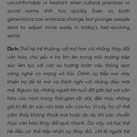
uncomfortable or hesitant when cultural practices or
social norms shift too quickly. Even so, both
generations can embrace change, but younger people
tend to adjust more easily in today’s fast-evolving
world.
Dịch:
Thế hệ trẻ thường cởi mở hơn với những thay đổi
văn hóa, chủ yếu vì họ lớn lên trong môi trường tiếp
xúc liên tục với các xu hướng toàn cầu thông qua
công nghệ và mạng xã hội. Chính sự tiếp xúc này
khiến họ dễ tò mò và thích nghi với những điều mới
mẻ. Ngược lại, những người lớn tuổi đã gắn bó với văn
hóa của mình trong thời gian rất dài, đến mức những
giá trị đó ăn sâu vào bản sắc của họ. Vì vậy, họ có thể
cảm thấy không thoải mái hoặc do dự khi các chuẩn
mực văn hóa thay đổi quá nhanh. Dù vậy, cả hai thế
hệ đều có thể tiếp nhận sự thay đổi, chỉ là người trẻ