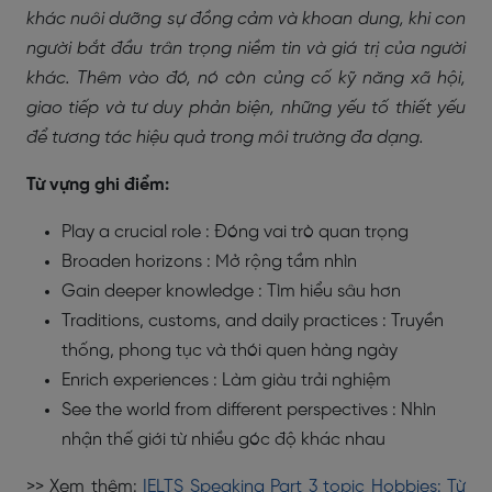
khác nuôi dưỡng sự đồng cảm và khoan dung, khi con
người bắt đầu trân trọng niềm tin và giá trị của người
khác. Thêm vào đó, nó còn củng cố kỹ năng xã hội,
giao tiếp và tư duy phản biện, những yếu tố thiết yếu
để tương tác hiệu quả trong môi trường đa dạng.
Từ vựng ghi điểm:
Play a crucial role : Đóng vai trò quan trọng
Broaden horizons : Mở rộng tầm nhìn
Gain deeper knowledge : Tìm hiểu sâu hơn
Traditions, customs, and daily practices : Truyền
thống, phong tục và thói quen hàng ngày
Enrich experiences : Làm giàu trải nghiệm
See the world from different perspectives : Nhìn
nhận thế giới từ nhiều góc độ khác nhau
>> Xem thêm:
IELTS Speaking Part 3 topic Hobbies: Từ