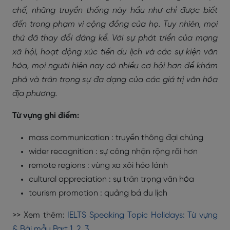
chế, những truyền thống này hầu như chỉ được biết
đến trong phạm vi cộng đồng của họ. Tuy nhiên, mọi
thứ đã thay đổi đáng kể. Với sự phát triển của mạng
xã hội, hoạt động xúc tiến du lịch và các sự kiện văn
hóa, mọi người hiện nay có nhiều cơ hội hơn để khám
phá và trân trọng sự đa dạng của các giá trị văn hóa
địa phương.
Từ vựng ghi điểm:
mass communication : truyền thông đại chúng
wider recognition : sự công nhận rộng rãi hơn
remote regions : vùng xa xôi hẻo lánh
cultural appreciation : sự trân trọng văn hóa
tourism promotion : quảng bá du lịch
>> Xem thêm:
IELTS Speaking Topic Holidays: Từ vựng
& Bài mẫu Part 1, 2, 3