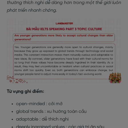
thường thích nghi dễ dàng hơn trong một thế giới luôn
phát triển nhanh chóng.
Từ vựng ghi điểm:
open-minded : cởi mở
global trends : xu hướng toàn cầu
adaptable : dễ thích nghi
deeply ingrained values : các giá trị ăn sâu