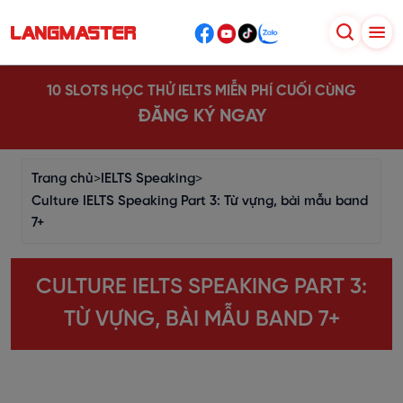
10 SLOTS HỌC THỬ IELTS MIỄN PHÍ CUỐI CÙNG
ĐĂNG KÝ NGAY
Trang chủ
>
IELTS Speaking
>
Culture IELTS Speaking Part 3: Từ vựng, bài mẫu band
7+
CULTURE IELTS SPEAKING PART 3:
TỪ VỰNG, BÀI MẪU BAND 7+