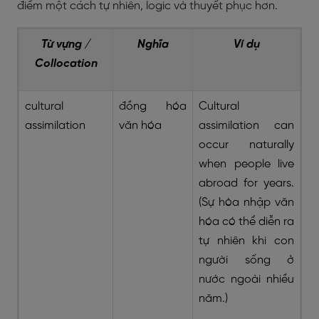
điểm một cách tự nhiên, logic và thuyết phục hơn.
Từ vựng /
Nghĩa
Ví dụ
Collocation
cultural
đồng hóa
Cultural
assimilation
văn hóa
assimilation can
occur naturally
when people live
abroad for years.
(Sự hòa nhập văn
hóa có thể diễn ra
tự nhiên khi con
người sống ở
nước ngoài nhiều
năm.)