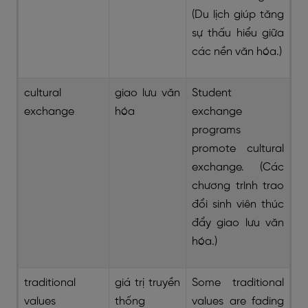
(Du lịch giúp tăng
sự thấu hiểu giữa
các nền văn hóa.)
cultural
giao lưu văn
Student
exchange
hóa
exchange
programs
promote cultural
exchange. (Các
chương trình trao
đổi sinh viên thúc
đẩy giao lưu văn
hóa.)
traditional
giá trị truyền
Some traditional
values
thống
values are fading