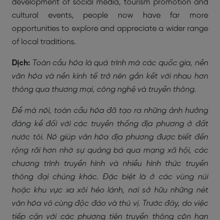
development of social media, tourism promotion and
cultural events, people now have far more
opportunities to explore and appreciate a wider range
of local traditions.
Dịch:
Toàn cầu hóa là quá trình mà các quốc gia, nền
văn hóa và nền kinh tế trở nên gắn kết với nhau hơn
thông qua thương mại, công nghệ và truyền thông.
Để mà nói, toàn cầu hóa đã tạo ra những ảnh hưởng
đáng kể đối với các truyền thống địa phương ở đất
nước tôi. Nó giúp văn hóa địa phương được biết đến
rộng rãi hơn nhờ sự quảng bá qua mạng xã hội, các
chương trình truyền hình và nhiều hình thức truyền
thông đại chúng khác. Đặc biệt là ở các vùng núi
hoặc khu vực xa xôi hẻo lánh, nơi sở hữu những nét
văn hóa vô cùng độc đáo và thú vị. Trước đây, do việc
tiếp cận với các phương tiện truyền thông còn hạn