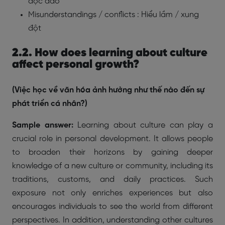
độc đáo
Misunderstandings / conflicts : Hiểu lầm / xung
đột
2.2. How does learning about culture
affect personal growth?
(Việc học về văn hóa ảnh hưởng như thế nào đến sự
phát triển cá nhân?)
Sample answer:
Learning about culture can play a
crucial role in personal development. It allows people
to broaden their horizons by gaining deeper
knowledge of a new culture or community, including its
traditions, customs, and daily practices. Such
exposure not only enriches experiences but also
encourages individuals to see the world from different
perspectives. In addition, understanding other cultures