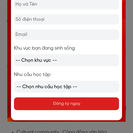
hóa còn giúp hiểu không chỉ cách giao tiếp mà còn
cách con người suy nghĩ và biểu đạt. Kết hợp các
phương pháp này sẽ mang lại cái nhìn toàn diện và
nuôi dưỡng sự trân trọng thực sự đối với một nền văn
hóa khác.
Khu vực bạn đang sinh sống
Nhu cầu học tập
Đăng ký ngay
Từ vựng ghi điểm:
Cultural community : Cộng đồng văn hóa