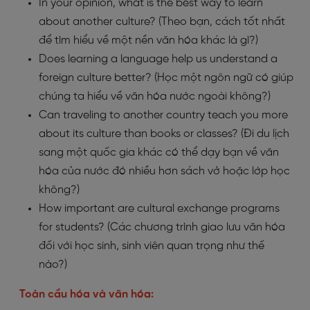
In your opinion, what is the best way to learn
about another culture? (Theo bạn, cách tốt nhất
để tìm hiểu về một nền văn hóa khác là gì?)
Does learning a language help us understand a
foreign culture better? (Học một ngôn ngữ có giúp
chúng ta hiểu về văn hóa nước ngoài không?)
Can traveling to another country teach you more
about its culture than books or classes? (Đi du lịch
sang một quốc gia khác có thể dạy bạn về văn
hóa của nước đó nhiều hơn sách vở hoặc lớp học
không?)
How important are cultural exchange programs
for students? (Các chương trình giao lưu văn hóa
đối với học sinh, sinh viên quan trọng như thế
nào?)
Toàn cầu hóa và văn hóa: