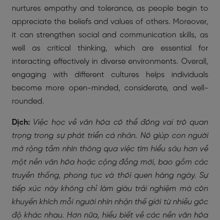
nurtures empathy and tolerance, as people begin to
appreciate the beliefs and values of others. Moreover,
it can strengthen social and communication skills, as
well as critical thinking, which are essential for
interacting effectively in diverse environments. Overall,
engaging with different cultures helps individuals
become more open-minded, considerate, and well-
rounded.
Dịch:
Việc học về văn hóa có thể đóng vai trò quan
trọng trong sự phát triển cá nhân. Nó giúp con người
mở rộng tầm nhìn thông qua việc tìm hiểu sâu hơn về
một nền văn hóa hoặc cộng đồng mới, bao gồm các
truyền thống, phong tục và thói quen hàng ngày. Sự
tiếp xúc này không chỉ làm giàu trải nghiệm mà còn
khuyến khích mỗi người nhìn nhận thế giới từ nhiều góc
độ khác nhau. Hơn nữa, hiểu biết về các nền văn hóa