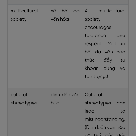
multicultural
xã hội đa
A multicultural
society
văn hóa
society
encourages
tolerance and
respect. (Một xã
hội đa văn hóa
thúc đẩy sự
khoan dung và
tôn trọng.)
cultural
định kiến văn
Cultural
stereotypes
hóa
stereotypes can
lead to
misunderstanding.
(Định kiến văn hóa
có thể dẫn đến