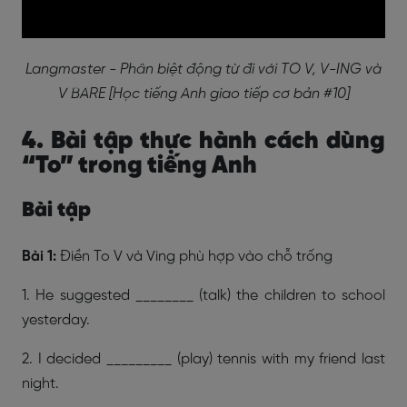
Langmaster - Phân biệt động từ đi với TO V, V-ING và
V BARE [Học tiếng Anh giao tiếp cơ bản #10]
4. Bài tập thực hành cách dùng
“To” trong tiếng Anh
Bài tập
Bài 1:
Điền To V và Ving phù hợp vào chỗ trống
1. He suggested ________ (talk) the children to school
yesterday.
2. I decided _________ (play) tennis with my friend last
night.