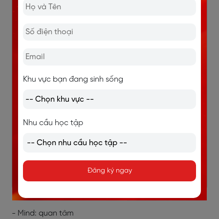
- Keep: giữ
- Enjoy: thích
- Quit: bỏ
- Suggest: gợi ý
Khu vực bạn đang sinh sống
- Continue: tiếp tục
- Dislike: không thích
Nhu cầu học tập
- Understand: hiểu
- Deny từ chối
- Avoid: tránh
Đăng ký ngay
- Admit: chấp nhận
- Mind: quan tâm