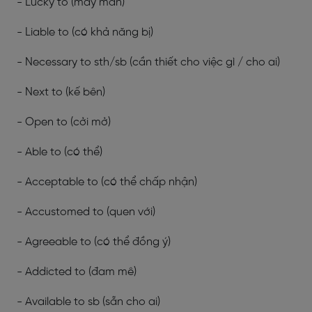
- Lucky to (may mắn)
- Liable to (có khả năng bị)
- Necessary to sth/sb (cần thiết cho việc gì / cho ai)
- Next to (kế bên)
- Open to (cởi mở)
- Able to (có thể)
- Acceptable to (có thể chấp nhận)
- Accustomed to (quen với)
- Agreeable to (có thể đồng ý)
- Addicted to (đam mê)
- Available to sb (sẵn cho ai)