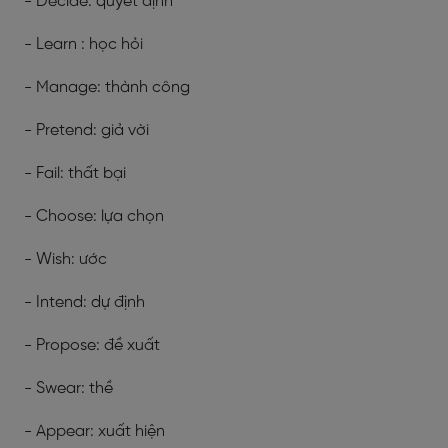
- Decide: quyết định
- Learn : học hỏi
- Manage: thành công
- Pretend: giả vời
- Fail: thất bại
- Choose: lựa chọn
- Wish: ước
- Intend: dự định
- Propose: đề xuất
- Swear: thề
- Appear: xuất hiện