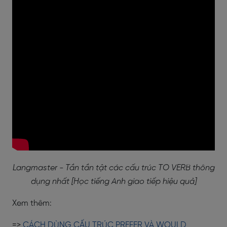
Langmaster - Tần tần tật các cấu trúc TO VERB thông
dụng nhất [Học tiếng Anh giao tiếp hiệu quả]
Xem thêm:
=>
CÁCH DÙNG CẤU TRÚC PREFER VÀ WOULD