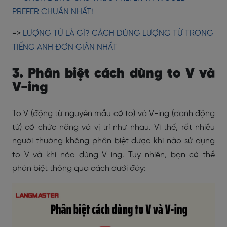
PREFER CHUẨN NHẤT!
=>
LƯỢNG TỪ LÀ GÌ? CÁCH DÙNG LƯỢNG TỪ TRONG
TIẾNG ANH ĐƠN GIẢN NHẤT
3. Phân biệt cách dùng to V và
V-ing
To V (động từ nguyên mẫu có to) và V-ing (danh động
từ) có chức năng và vị trí như nhau. Vì thế, rất nhiều
người thường không phân biệt được khi nào sử dụng
to V và khi nào dùng V-ing. Tuy nhiên, bạn có thể
phân biệt thông qua cách dưới đây: