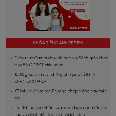
KHÓA TIẾNG ANH TRẺ EM
Giáo trình Cambridge kết hợp với Sách giáo khoa
của Bộ GD&ĐT hiện hành
100% giáo viên đạt chứng chỉ quốc tế IELTS
7.0+/TOEIC 900+
X3 hiệu quả với các Phương pháp giảng dạy hiện
đại
Lộ trình học cá nhân hóa, con được quan tâm sát
sao và phát triển toàn diện 4 kỹ năng