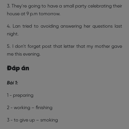
3. They’re going to have a small party celebrating their
house at 9 p.m tomorrow.
4. Lan tried to avoiding answering her questions last
night.
5. I don’t forget post that letter that my mother gave
me this evening.
Đáp án
Bài 1:
1 - preparing
2 - working – finishing
3 - to give up – smoking