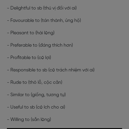
- Delightful to sb (thú vị đối với ai)
- Favourable to (tán thành, ủng hộ)
- Pleasant to (hài lòng)
- Preferable to (đáng thích hơn)
- Profitable to (có lợi)
- Responsible to sb (có trách nhiệm với ai)
- Rude to (thô lỗ, cộc cằn)
- Similar to (giống, tương tự)
- Useful to sb (có ích cho ai)
- Willing to (sẵn lòng)