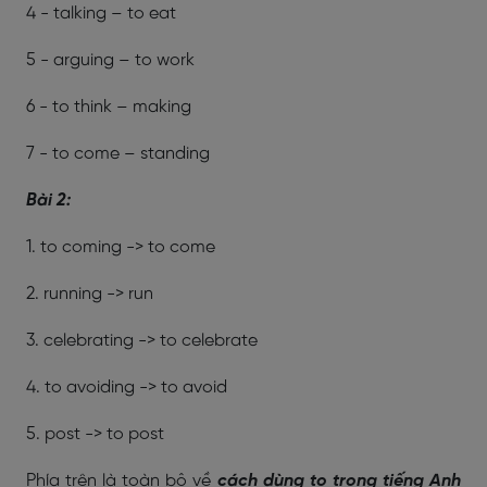
4 - talking – to eat
5 - arguing – to work
6 - to think – making
7 - to come – standing
Bài 2:
1. to coming -> to come
2. running -> run
3. celebrating -> to celebrate
4. to avoiding -> to avoid
5. post -> to post
Phía trên là toàn bộ về
cách dùng to trong tiếng Anh