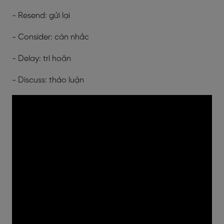
- Resend: gửi lại
- Consider: cân nhắc
- Delay: trì hoãn
- Discuss: thảo luận