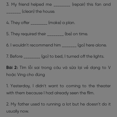
3. My friend helped me ________ (repair) this fan and
_______ (clean) the house.
4. They offer ________ (make) a plan.
5. They required their ________ (be) on time.
6. I wouldn’t recommend him _______ (go) here alone.
7. Before ________ (go) to bed, I turned off the lights.
Bài 2:
Tìm lỗi sai trong câu và sửa lại về dạng to V
hoặc Ving cho đúng
1. Yesterday, I didn’t want to coming to the theater
with them because I had already seen the film.
2. My father used to running a lot but he doesn’t do it
usually now.