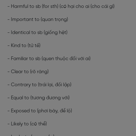
- Harmful to sb (for sth) (có hại cho ai (cho cái gì)
- Important to (quan trọng)
- Identical to sb (giống hệt)
- Kind to (tử tế)
- Familiar to sb (quen thuộc đối với ai)
- Clear to (rõ ràng)
- Contrary to (trái lại, đối lập)
- Equal to (tương đương với)
- Exposed to (phơi bày, để lộ)
- Likely to (có thể)