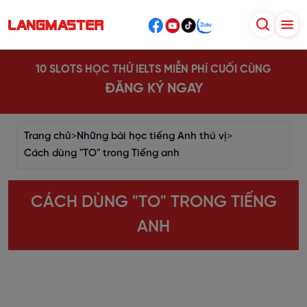
10 SLOTS HỌC THỬ IELTS MIỄN PHÍ CUỐI CÙNG
ĐĂNG KÝ NGAY
Trang chủ
>
Những bài học tiếng Anh thú vị
>
Cách dùng "TO" trong Tiếng anh
CÁCH DÙNG "TO" TRONG TIẾNG
ANH