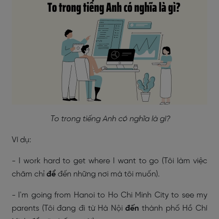
To trong tiếng Anh có nghĩa là gì?
Ví dụ:
- I work hard to get where I want to go (Tôi làm việc
chăm chỉ
để
đến những nơi mà tôi muốn).
- I'm going from Hanoi to Ho Chi Minh City to see my
parents (Tôi đang đi từ Hà Nội
đến
thành phố Hồ Chí