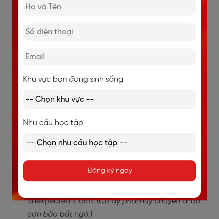
As a result of
eating too much fast food, he
developed health issues. (
Do ăn quá nhiều đồ ăn
nhanh, anh ấy gặp vấn đề về sức khỏe.
)
2.2.2. "As a result of" đứng giữa câu
Khu vực bạn đang sinh sống
Khi "as a result of" đứng ở giữa câu, nó đóng vai trò bổ
sung ý nghĩa nguyên nhân cho mệnh đề trước đó mà
không cần dấu phẩy
.
Nhu cầu học tập
Ví dụ:
He succeeded in his career
as a result of
his
perseverance and hard work. (
Anh ấy thành công
Đăng ký ngay
trong sự nghiệp nhờ sự kiên trì và chăm chỉ.
)
She had to cancel her trip
as a result of
the
unexpected storm. (
Cô ấy phải hủy chuyến đi do
cơn bão bất ngờ.
)