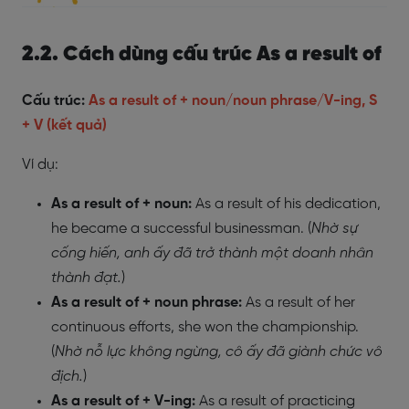
2.2. Cách dùng cấu trúc As a result of
Cấu trúc:
As a result of + noun/noun phrase/V-ing, S
+ V (kết quả)
Ví dụ:
As a result of + noun:
As a result of his dedication,
he became a successful businessman. (
Nhờ sự
cống hiến, anh ấy đã trở thành một doanh nhân
thành đạt.
)
As a result of + noun phrase:
As a result of her
continuous efforts, she won the championship.
(
Nhờ nỗ lực không ngừng, cô ấy đã giành chức vô
địch.
)
As a result of + V-ing:
As a result of practicing