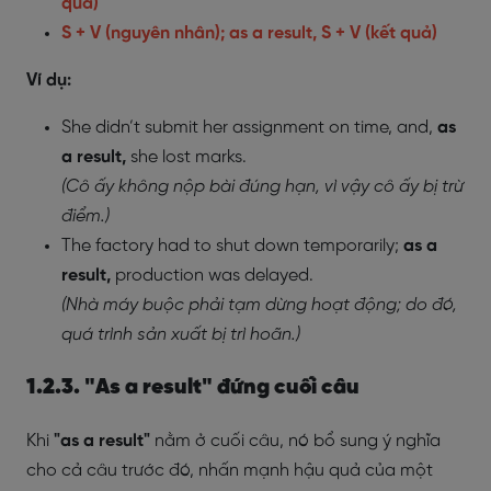
quả)
S + V (nguyên nhân); as a result, S + V (kết quả)
Ví dụ:
She didn’t submit her assignment on time, and,
as
a result,
she lost marks.
(Cô ấy không nộp bài đúng hạn, vì vậy cô ấy bị trừ
điểm.)
The factory had to shut down temporarily;
as a
result,
production was delayed.
(Nhà máy buộc phải tạm dừng hoạt động; do đó,
quá trình sản xuất bị trì hoãn.)
1.2.3. "As a result" đứng cuối câu
Khi
"as a result"
nằm ở cuối câu, nó bổ sung ý nghĩa
cho cả câu trước đó, nhấn mạnh hậu quả của một