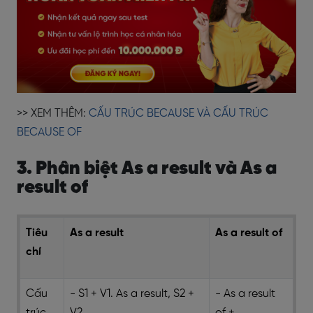
>> XEM THÊM:
CẤU TRÚC BECAUSE VÀ CẤU TRÚC
BECAUSE OF
3. Phân biệt As a result và As a
result of
Tiêu
As a result
As a result of
chí
Cấu
- S1 + V1. As a result, S2 +
- As a result
trúc
V2
of +