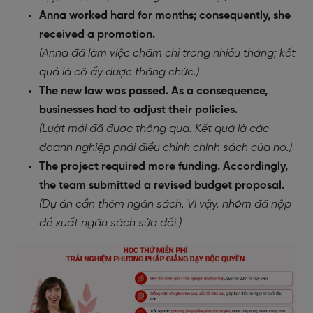
Anna worked hard for months; consequently, she
received a promotion.
(Anna đã làm việc chăm chỉ trong nhiều tháng; kết
quả là cô ấy được thăng chức.)
The new law was passed. As a consequence,
businesses had to adjust their policies.
(Luật mới đã được thông qua. Kết quả là các
doanh nghiệp phải điều chỉnh chính sách của họ.)
The project required more funding. Accordingly,
the team submitted a revised budget proposal.
(Dự án cần thêm ngân sách. Vì vậy, nhóm đã nộp
đề xuất ngân sách sửa đổi.)