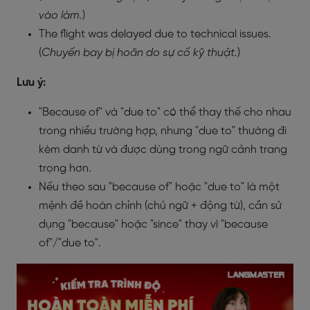
vào làm.
)
The flight was delayed due to technical issues.
(
Chuyến bay bị hoãn do sự cố kỹ thuật.
)
Lưu ý:
"Because of" và "due to" có thể thay thế cho nhau
trong nhiều trường hợp, nhưng "due to" thường đi
kèm danh từ và được dùng trong ngữ cảnh trang
trọng hơn.
Nếu theo sau "because of" hoặc "due to" là một
mệnh đề hoàn chỉnh (chủ ngữ + động từ), cần sử
dụng "because" hoặc "since" thay vì "because
of"/"due to".