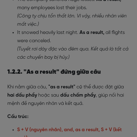
many employees lost their jobs.
(Công ty chịu tổn thất lớn. Vì vậy, nhiều nhân viên
mất việc.)
It snowed heavily last night.
As a result,
all flights
were canceled.
(Tuyết rơi dày đặc vào đêm qua. Kết quả là tất cả
các chuyến bay bị hủy.)
1.2.2. "As a result" đứng giữa câu
Khi nằm giữa câu,
"as a result"
có thể được đặt giữa
hai dấu phẩy
hoặc sau
dấu chấm phẩy
, giúp nối hai
mệnh đề nguyên nhân và kết quả.
Cấu trúc:
S + V (nguyên nhân), and, as a result, S + V (kết