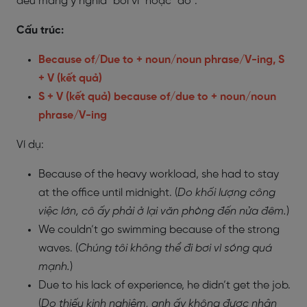
đều mang ý nghĩa "bởi vì" hoặc "do".
Cấu trúc:
Because of/Due to + noun/noun phrase/V-ing, S
+ V (kết quả)
S + V (kết quả) because of/due to + noun/noun
phrase/V-ing
Ví dụ:
Because of the heavy workload, she had to stay
at the office until midnight. (
Do khối lượng công
việc lớn, cô ấy phải ở lại văn phòng đến nửa đêm.
)
We couldn’t go swimming because of the strong
waves. (
Chúng tôi không thể đi bơi vì sóng quá
mạnh.
)
Due to his lack of experience, he didn’t get the job.
(
Do thiếu kinh nghiệm, anh ấy không được nhận