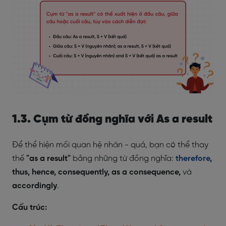
1.3. Cụm từ đồng nghĩa với As a result
Để thể hiện mối quan hệ nhân - quả, bạn có thể thay
thế
"as a result"
bằng những từ đồng nghĩa:
therefore
,
thus, hence, consequently, as a consequence,
và
accordingly
.
Cấu trúc: