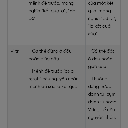
mệnh đề trước, mang
của một kết
nghĩa “kết quả là”, “do
quả, mang
đó”
nghĩa “bởi vì”,
“là kết quả
của”
Vị trí
- Có thể đứng ở đầu
- Có thể đặt
hoặc giữa câu.
ở đầu hoặc
giữa câu.
- Mệnh đề trước “as a
result” nêu nguyên nhân,
- Thường
mệnh đề sau là kết quả.
đứng trước
danh từ, cụm
danh từ hoặc
V-ing để nêu
nguyên nhân.