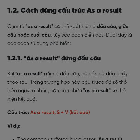
1.2. Cách dùng cấu trúc As a result
Cụm từ
"as a result"
có thể xuất hiện ở
đầu câu, giữa
câu hoặc cuối câu
, tùy vào cách diễn đạt. Dưới đây là
các cách sử dụng phổ biến:
1.2.1. "As a result" đứng đầu câu
Khi
"as a result"
nằm ở đầu câu, nó cần có dấu phẩy
theo sau. Trong trường hợp này, câu trước đó sẽ thể
hiện nguyên nhân, còn câu chứa
"as a result"
sẽ thể
hiện kết quả.
Cấu trúc:
As a result, S + V (kết quả)
Ví dụ:
The company suffered huge losses.
As a result,