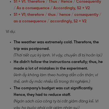
S1 + V1. Therefore / Thus / Hence / Consequently
/ As a consequence / Accordingly, S2 + V2
S1 + V1; therefore / thus / hence / consequently /
as a consequence / accordingly, S2 + V2
Ví dụ:
The weather was extremely cold. Therefore, the
trip was postponed.
(Thời tiết cực kỳ lạnh. Vì vậy, chuyến đi bị hoãn lại.)
He didn’t follow the instructions carefully; thus, he
made a lot of mistakes in the experiment.
(Anh ấy không làm theo hướng dẫn cẩn thận; vì
thế, anh ấy mắc nhiều lỗi trong thí nghiệm.)
The company’s budget was cut significantly.
Hence, they had to reduce staff.
(Ngân sách của công ty bị cắt giảm đáng kể. Vì
vậy, họ buộc phải cắt giảm nhân sự.)