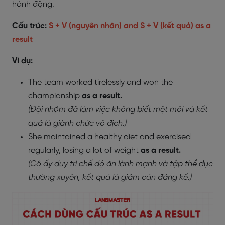
hành động.
Cấu trúc:
S + V (nguyên nhân) and S + V (kết quả) as a
result
Ví dụ:
The team worked tirelessly and won the
championship
as a result.
(Đội nhóm đã làm việc không biết mệt mỏi và kết
quả là giành chức vô địch.)
She maintained a healthy diet and exercised
regularly, losing a lot of weight
as a result.
(Cô ấy duy trì chế độ ăn lành mạnh và tập thể dục
thường xuyên, kết quả là giảm cân đáng kể.)