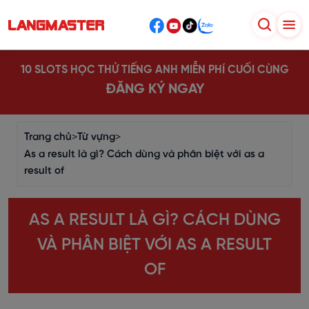
10 SLOTS HỌC THỬ TIẾNG ANH MIỄN PHÍ CUỐI CÙNG
ĐĂNG KÝ NGAY
Trang chủ
>
Từ vựng
>
As a result là gì? Cách dùng và phân biệt với as a
result of
AS A RESULT LÀ GÌ? CÁCH DÙNG
VÀ PHÂN BIỆT VỚI AS A RESULT
OF