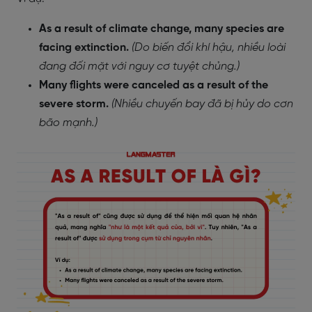
As a result of climate change, many species are
facing extinction.
(Do biến đổi khí hậu, nhiều loài
đang đối mặt với nguy cơ tuyệt chủng.)
Many flights were canceled as a result of the
severe storm.
(Nhiều chuyến bay đã bị hủy do cơn
bão mạnh.)