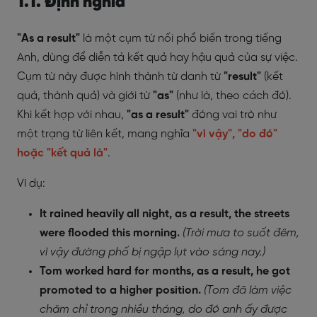
1.1. Định nghĩa
"As a result"
là một cụm từ nối phổ biến trong tiếng
Anh, dùng để diễn tả kết quả hay hậu quả của sự việc.
Cụm từ này được hình thành từ danh từ
"result"
(kết
quả, thành quả) và giới từ
"as"
(như là, theo cách đó).
Khi kết hợp với nhau,
"as a result"
đóng vai trò như
một trạng từ liên kết, mang nghĩa
"vì vậy", "do đó"
hoặc "kết quả là"
.
Ví dụ:
It rained heavily all night, as a result, the streets
were flooded this morning.
(Trời mưa to suốt đêm,
vì vậy đường phố bị ngập lụt vào sáng nay.)
Tom worked hard for months, as a result, he got
promoted to a higher position.
(Tom đã làm việc
chăm chỉ trong nhiều tháng, do đó anh ấy được