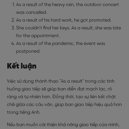
As a result of the heavy rain, the outdoor concert
was cancelled.
As a result of his hard work, he got promoted.
She couldn’t find her keys. As a result, she was late
for the appointment.
As a result of the pandemic, the event was
postponed.
Kết luận
Việc sử dụng thành thạo "As a result" trong các tình
huống giao tiếp sẽ giúp bạn diễn đạt mạch lạc, rõ
ràng và tự nhiên hơn. Đồng thời, tạo sự liên kết chặt
chẽ giữa các câu văn, giúp bạn giao tiếp hiệu quả hơn
trong tiếng Anh.
Nếu bạn muốn cải thiện khả năng giao tiếp của mình,