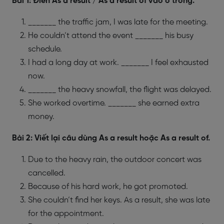
Bài 1: Điền As a result / As a result of vào ô trống.
_______ the traffic jam, I was late for the meeting.
He couldn’t attend the event _______ his busy
schedule.
I had a long day at work. _______ I feel exhausted
now.
_______ the heavy snowfall, the flight was delayed.
She worked overtime. _______ she earned extra
money.
Bài 2: Viết lại câu dùng As a result hoặc As a result of.
Due to the heavy rain, the outdoor concert was
cancelled.
Because of his hard work, he got promoted.
She couldn’t find her keys. As a result, she was late
for the appointment.