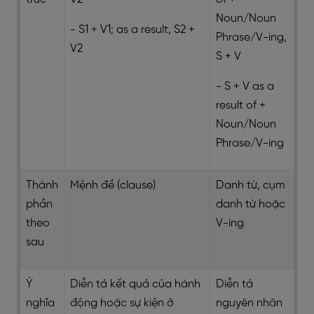
Noun/Noun
- S1 + V1; as a result, S2 +
Phrase/V-ing,
V2
S + V
- S + V as a
result of +
Noun/Noun
Phrase/V-ing
Thành
Mệnh đề (clause)
Danh từ, cụm
phần
danh từ hoặc
theo
V-ing
sau
Ý
Diễn tả kết quả của hành
Diễn tả
nghĩa
động hoặc sự kiện ở
nguyên nhân