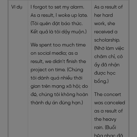
Ví dụ
I forgot to set my alarm.
As a result of
As a result, I woke up late.
her hard
(Tôi quên đặt báo thức.
work, she
Kết quả là tôi dậy muộn.)
received a
scholarship.
We spent too much time
(Nhờ làm việc
on social media; as a
chăm chỉ, cô
result, we didn’t finish the
ấy đã nhận
project on time. (Chúng
được học
tôi dành quá nhiều thời
bổng.)
gian trên mạng xã hội; do
đó, chúng tôi không hoàn
The concert
thành dự án đúng hạn.)
was canceled
as a result of
the heavy
rain. (Buổi
hòa nhạc đã