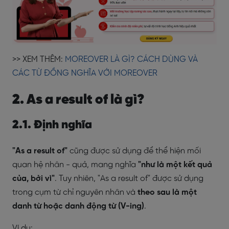
>> XEM THÊM:
MOREOVER LÀ GÌ? CÁCH DÙNG VÀ
CÁC TỪ ĐỒNG NGHĨA VỚI MOREOVER
2. As a result of là gì?
2.1. Định nghĩa
"As a result of"
cũng được sử dụng để thể hiện mối
quan hệ nhân - quả, mang nghĩa
"như là một kết quả
của, bởi vì"
. Tuy nhiên, "As a result of" được sử dụng
trong cụm từ chỉ nguyên nhân và
theo sau là một
danh từ hoặc danh động từ (V-ing)
.
Ví dụ: