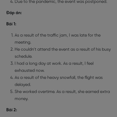
Due to the pandemic, the event was postponed.
Đáp án:
Bài 1:
As a result of the traffic jam, I was late for the
meeting.
He couldn’t attend the event as a result of his busy
schedule.
I had a long day at work. As a result, I feel
exhausted now.
As a result of the heavy snowfall, the flight was
delayed.
She worked overtime. As a result, she earned extra
money.
Bài 2: