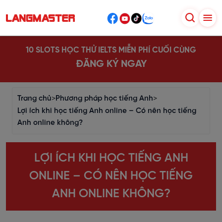
10 SLOTS HỌC THỬ IELTS MIỄN PHÍ CUỐI CÙNG
ĐĂNG KÝ NGAY
Trang chủ
>
Phương pháp học tiếng Anh
>
Lợi ích khi học tiếng Anh online – Có nên học tiếng
Anh online không?
LỢI ÍCH KHI HỌC TIẾNG ANH
ONLINE – CÓ NÊN HỌC TIẾNG
ANH ONLINE KHÔNG?