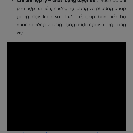
Chi phí hợp lý – chất lượng tuyệt đối
: Mức học phí
phù hợp túi tiền, nhưng nội dung và phương pháp
giảng dạy luôn sát thực tế, giúp bạn tiến bộ
nhanh chóng và ứng dụng được ngay trong công
việc.