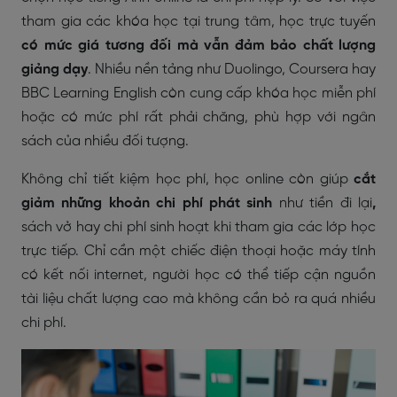
tham gia các khóa học tại trung tâm, học trực tuyến
có mức giá tương đối mà vẫn đảm bảo chất lượng
giảng dạy
. Nhiều nền tảng như Duolingo, Coursera hay
BBC Learning English còn cung cấp khóa học miễn phí
hoặc có mức phí rất phải chăng, phù hợp với ngân
sách của nhiều đối tượng.
Không chỉ tiết kiệm học phí, học online còn giúp
cắt
giảm những khoản chi phí phát sinh
như tiền đi lại
,
sách vở hay chi phí sinh hoạt khi tham gia các lớp học
trực tiếp. Chỉ cần một chiếc điện thoại hoặc máy tính
có kết nối internet, người học có thể tiếp cận nguồn
tài liệu chất lượng cao mà không cần bỏ ra quá nhiều
chi phí.