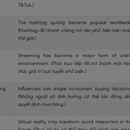
TikTok.)
The hashtag quickly became popular worldwide
(Hashtag đó nhanh chóng trở nên phổ biến trên toà
thế giới.)
Streaming has become a major form of onlin
entertainment.
(Phát trực tiếp đã trở thành một hì
thức giải trí trực tuyến phổ biến.)
ởng
Influencers can shape consumers’ buying decision
(Những người có ảnh hưởng có thể tác động đế
quyết định mua hàng.)
Virtual reality may transform social interaction in t
future.
(Thực tế ảo có thể thay đổi cách con ngườ