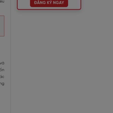
iểu
ĐĂNG KÝ NGAY
 và
vốn
ác
ông