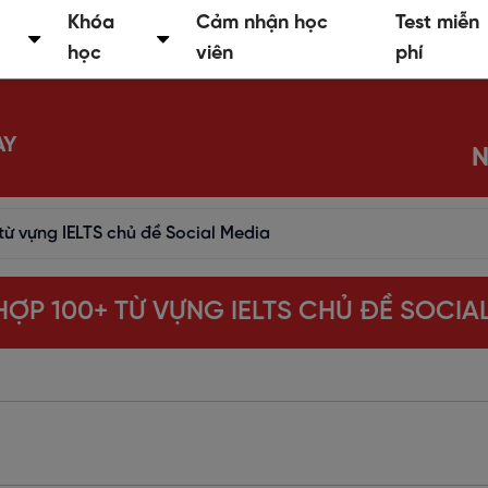
Khóa
Cảm nhận học
Test miễn
học
viên
phí
AY
N
từ vựng IELTS chủ đề Social Media
ỢP 100+ TỪ VỰNG IELTS CHỦ ĐỀ SOCIA