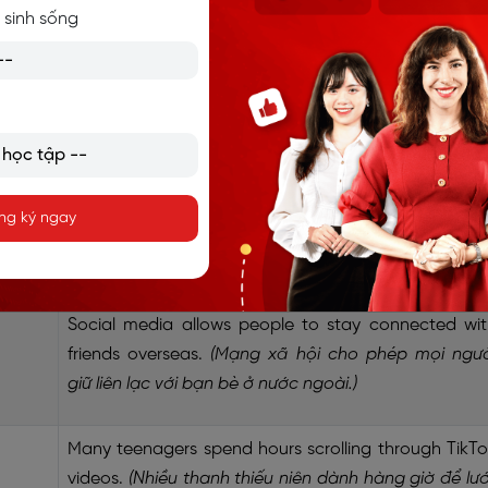
các thương hiệu thu hút nhiều khách hàng hơn.)
 sinh sống
hệ số
We are living in a digital era where communication 
instant.
(Chúng ta đang sống trong thời đại số nơ
việc giao tiếp diễn ra tức thì.)
nhanh
The fast-paced development of technology change
ng ký ngay
social media constantly.
(Sự phát triển nhanh chó
của công nghệ liên tục thay đổi mạng xã hội.)
Social media allows people to stay connected wit
friends overseas.
(Mạng xã hội cho phép mọi ngườ
giữ liên lạc với bạn bè ở nước ngoài.)
Many teenagers spend hours scrolling through TikT
videos.
(Nhiều thanh thiếu niên dành hàng giờ để lư