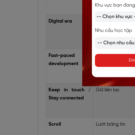
Khu vực bạn đang
Digital era
Thời đại công ng
Nhu cầu học tập
Fast-paced
Sự phát triển 
Đă
development
chóng
Keep in touch /
Giữ liên lạc
Stay connected
Scroll
Lướt bảng tin