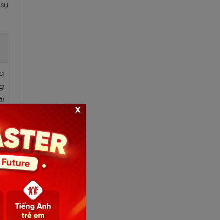
 sự
a
ng
i
x
s
ng
e
úp