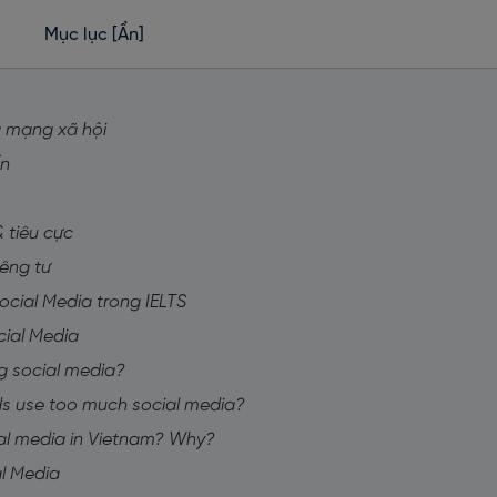
Mục lục
[Ẩn]
g mạng xã hội
ến
& tiêu cực
iêng tư
ocial Media trong IELTS
cial Media
ing social media?
ends use too much social media?
ial media in Vietnam? Why?
al Media