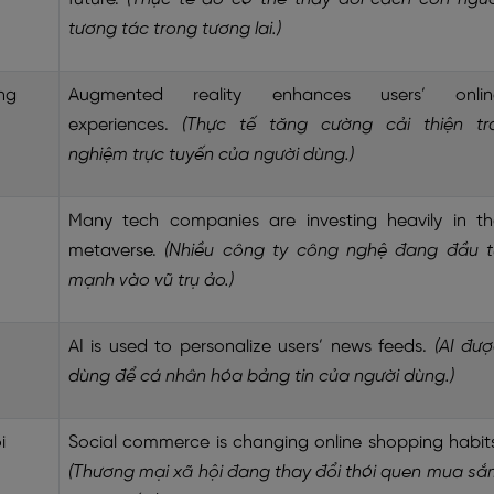
tương tác trong tương lai.)
ng
Augmented reality enhances users’ onlin
experiences.
(Thực tế tăng cường cải thiện trả
nghiệm trực tuyến của người dùng.)
Many tech companies are investing heavily in th
metaverse.
(Nhiều công ty công nghệ đang đầu t
mạnh vào vũ trụ ảo.)
AI is used to personalize users’ news feeds.
(AI đư
dùng để cá nhân hóa bảng tin của người dùng.)
i
Social commerce is changing online shopping habit
(Thương mại xã hội đang thay đổi thói quen mua sắ