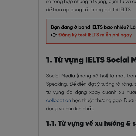
sẽ tổng hợp những từ vựng, cụm từ và co
để bạn áp dụng tốt trong bài thi IELTS.
Bạn đang ở band IELTS bao nhiêu? Làm
👉
Đăng ký test IELTS miễn phí ngay
1. Từ vựng IELTS Social 
Social Media (mạng xã hội) là một tron
Speaking. Để diễn đạt ý tưởng rõ ràng,
từ vựng đa dạng xoay quanh xu hướ
collocation
học thuật thường gặp. Dưới 
dụng và hữu ích nhất.
1.1. Từ vựng về xu hướng & 