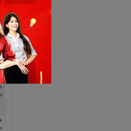
is
i
s
ng
h
i
ok
ớt