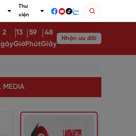
Thư
viện
2
13
59
47
Nhận ưu đãi
gày
Giờ
Phút
Giây
L MEDIA