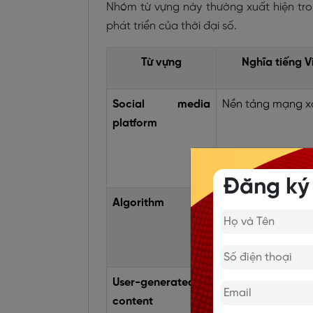
Nhóm từ vựng này thường xuất hiện tro
phát triển của thời đại số.
Từ vựng
Nghĩa tiếng V
Social media
Nền tảng mạng x
platform
Đăng ký
Algorithm
Thuật toán
User-generated
Nội dung do 
content
dùng tạo ra