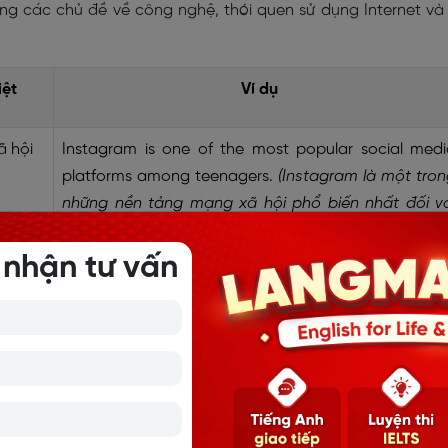
ng các chủ đề về công nghệ, thói quen sử dụng Internet và
iệt
Ví dụ
ã hội
Instagram is one of the most popular social medi
platforms among teenagers.
(Instagram là một tro
những nền tảng mạng xã hội phổ biến nhất đối vớ
thanh thiếu niên.)
 nhận tư vấn
Social media algorithms decide what content user
can see.
(Thuật toán mạng xã hội quyết định nội du
người dùng có thể nhìn thấy.)
người
User-generated content helps brands attract mor
customers online
. (Nội dung do người dùng tạo gi