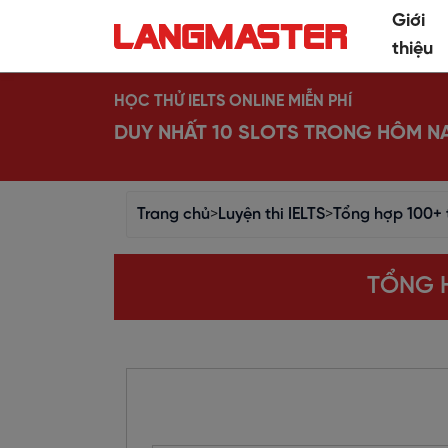
Giới
thiệu
HỌC THỬ IELTS ONLINE MIỄN PHÍ
DUY NHẤT 10 SLOTS TRONG HÔM N
Trang chủ
>
Luyện thi IELTS
>
Tổng hợp 100+ 
TỔNG H