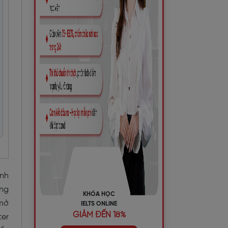
anh
ụng
KHÓA HỌC
 mở
IELTS ONLINE
GIẢM ĐẾN 18%
ter