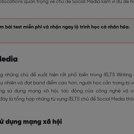
llocations quan trọng về chủ đề Social Media kèm ví dụ dễ h
 bài test miễn phí và nhận ngay lộ trình học cá nhân hóa.
Media
g những chủ đề xuất hiện rất phổ biến trong IELTS Writing
 tự nhiên và đạt band điểm cao hơn, người học cần trang bị 
ng sử dụng mạng xã hội, tác động của công nghệ và c
đây là tổng hợp những từ vựng IELTS chủ đề Social Media th
sử dụng mạng xã hội