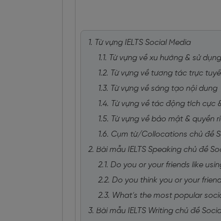
1. Từ vựng IELTS Social Media
1.1. Từ vựng về xu hướng & sử dụn
1.2. Từ vựng về tương tác trực tuy
1.3. Từ vựng về sáng tạo nội dung
1.4. Từ vựng về tác động tích cực 
1.5. Từ vựng về bảo mật & quyền r
1.6. Cụm từ/Collocations chủ đề S
2. Bài mẫu IELTS Speaking chủ đề So
2.1. Do you or your friends like us
2.2. Do you think you or your fri
2.3. What’s the most popular soc
3. Bài mẫu IELTS Writing chủ đề Soci