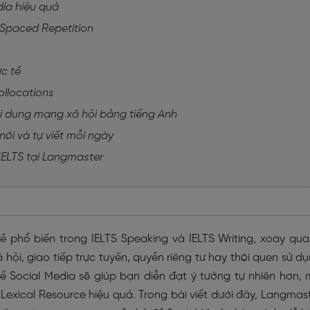
dia hiệu quả
 Spaced Repetition
ực tế
ollocations
i dung mạng xã hội bằng tiếng Anh
nói và tự viết mỗi ngày
IELTS tại Langmaster
ề phổ biến trong IELTS Speaking và IELTS Writing, xoay qu
ội, giao tiếp trực tuyến, quyền riêng tư hay thói quen sử d
ề Social Media sẽ giúp bạn diễn đạt ý tưởng tự nhiên hơn,
 Lexical Resource hiệu quả. Trong bài viết dưới đây, Langmas