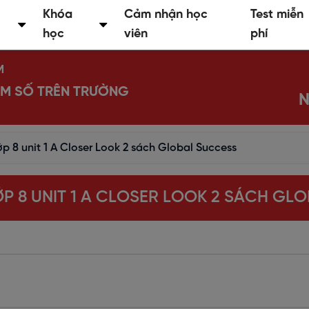
Khóa
Cảm nhận học
Test miễn
học
viên
phí
M
IỂM SỐ TRÊN TRƯỜNG
N
ớp 8 unit 1 A Closer Look 2 sách Global Success
ỚP 8 UNIT 1 A CLOSER LOOK 2 SÁCH GL