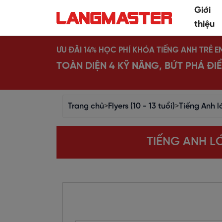
Giới
thiệu
ƯU ĐÃI 14% HỌC PHÍ KHÓA TIẾNG ANH TRẺ E
TOÀN DIỆN 4 KỸ NĂNG, BỨT PHÁ Đ
Trang chủ
>
Flyers (10 - 13 tuổi)
>
Tiếng Anh l
TIẾNG ANH L