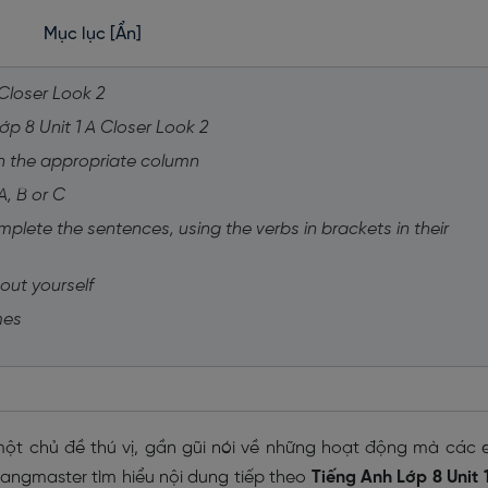
Mục lục
[Ẩn]
 Closer Look 2
lớp 8 Unit 1 A Closer Look 2
s in the appropriate column
A, B or C
mplete the sentences, using the verbs in brackets in their
out yourself
imes
một chủ đề thú vị, gần gũi nói về những hoạt động mà các
Langmaster tìm hiểu nội dung tiếp theo
Tiếng Anh Lớp 8 Unit 