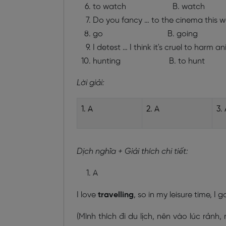
to watch B. watch 
Do you fancy … to the cinema this 
go B. going C
I detest … I think it's cruel to harm an
hunting B. to hunt
Lời giải:
1. A
2. A
3.
Dịch nghĩa + Giải thích chi tiết:
A
I love
travelling
, so in my leisure time, I
(Mình thích đi du lịch, nên vào lúc rảnh