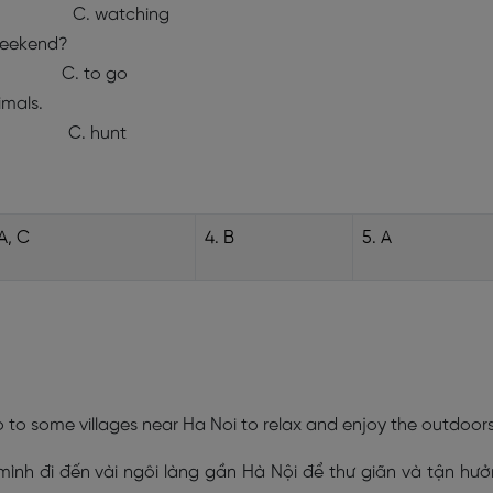
C. watching
weekend?
. to go
imals.
 C. hunt
 A, C
4. B
5. A
 go to some villages near Ha Noi to relax and enjoy the outdoors
, mình đi đến vài ngôi làng gần Hà Nội để thư giãn và tận hư