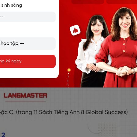
 từ: detest (ghét bỏ), fancy (yêu thích, si mê), dislike (kh
 sinh sống
ừ và động từ nguyên thể có “to”: love (yêu mến), like (thíc
h
nswer A, B or C
ng ký ngay
trang 11 Sách Tiếng Anh 8 Global Success)