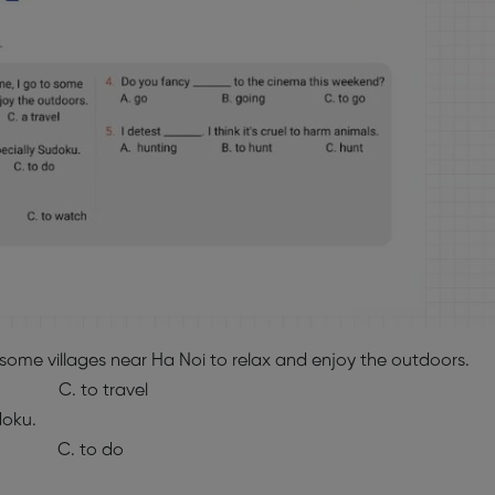
 to some villages near Ha Noi to relax and enjoy the outdoors.
C. to travel
doku.
 to do