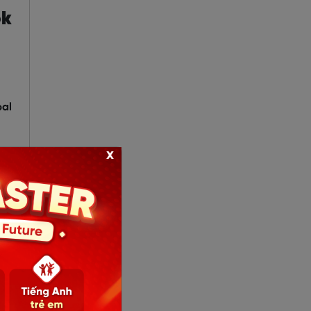
ok
bal
x