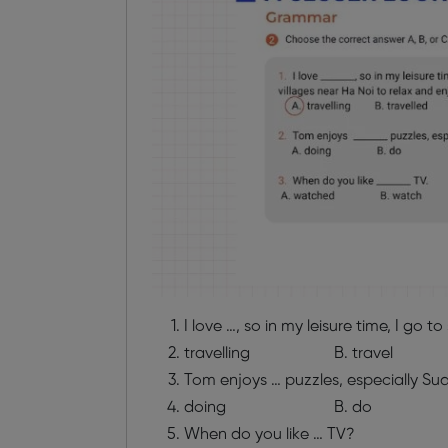
I love …, so in my leisure time, I go
travelling B. travel 
Tom enjoys … puzzles, especially Su
doing B. do C.
When do you like … TV?