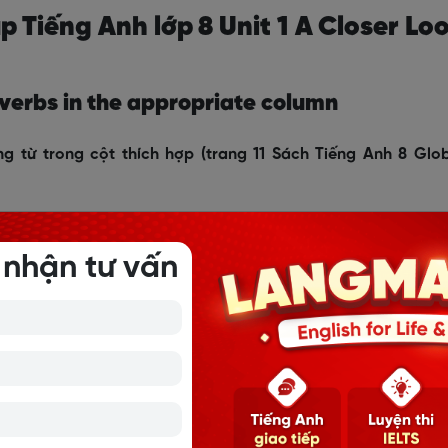
ập Tiếng Anh lớp 8 Unit 1 A Closer Lo
e verbs in the appropriate column
ng từ trong cột thích hợp (trang 11 Sách Tiếng Anh 8 Glo
 nhận tư vấn
Verbs followed by both gerunds and to-infinitives
Love, like, hate, prefer