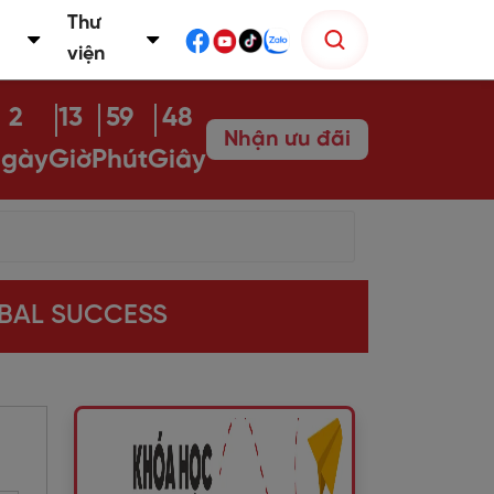
Thư
viện
2
13
59
47
Nhận ưu đãi
gày
Giờ
Phút
Giây
OBAL SUCCESS