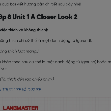
 qua bài viết hướng dẫn chi tiết sau đây nhé!
p 8 Unit 1 A Closer Look 2
 việc thích và không thích):
ông thích chỉ có thể là một danh động từ (gerund):
ông thích lướt mạng.)
h khác theo sau có thể là một danh động từ (gerund) hoặc 
ive):
(Tôi thích đến rạp chiếu phim.)
 TRÚC LIKE VÀ DISLIKE