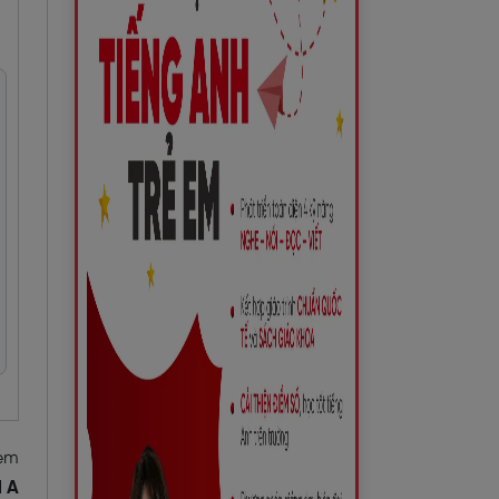
 em
1 A