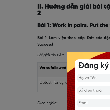
II. Hướng dẫn giải bài t
2
Bài 1: Work in pairs. Put th
Bài 1: Làm việc theo cặp. Đặt các độ
Success)
Lời giải chi tiết:
Đăng ký
Verbs followed by gerunds only
Detest, fancy, dislike, enjoy
Dịch nghĩa: