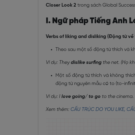
Closer Look 2
trong sách Global Success
I. Ngữ pháp Tiếng Anh Lớ
Verbs of liking and disliking (Động từ về
Theo sau một số động từ thích và kh
Ví dụ: They
dislike surfing
the net. (Họ kh
Một số động từ thích và không thíc
động từ nguyên mẫu có to (to-infinit
Ví dụ: I
love going/ to go
to the cinema. 
Xem thêm:
CẤU TRÚC DO YOU LIKE, CẤU