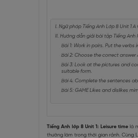
I. Ngữ pháp Tiếng Anh Lớp 8 Unit 1 A
II. Hướng dẫn giải bài tập Tiếng Anh 
Bài 1: Work in pairs. Put the verb
Bài 2: Choose the correct answer 
Bài 3: Look at the pictures and co
suitable form.
Bài 4. Complete the sentences ab
Bài 5: GAME Likes and dislikes m
Tiếng Anh lớp 8 Unit 1: Leisure time
là 
thường làm trong thời gian rảnh. Cùng 