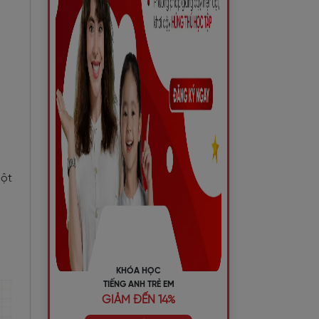
một
KHÓA HỌC
TIẾNG ANH TRẺ EM
GIẢM ĐẾN 14%