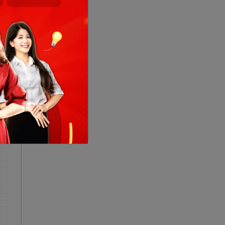
ông
h),