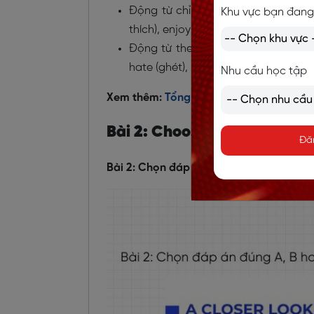
Động từ chỉ được theo bởi danh động
Khu vực bạn đang
thích), enjoy (thích thú, tận hưởng).
Động từ theo sau bởi cả danh động t
hate (ghét), prefer (thích hơn).
Nhu cầu học tập
Xem thêm:
Tổng hợp ngữ pháp tiếng An
Bài 2: Choose the correct a
Đă
Bài 2: Chọn đáp án đúng A, B hoặc C. (