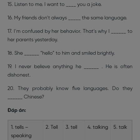
15. Listen to me. I want to ____ you a joke.
16. My friends don’t always _____ the same language.
17. I’m confused by her behavior. That’s why I ______ to
her parents yesterday.
18. She ______ “hello” to him and smiled brightly.
19. I never believe anything he ______ . He is often
dishonest.
20. They probably know five languages. Do they
______ Chinese?
Đáp án:
1. tells –
2. Tell
3. tell
4. talking
5. talk
speaking