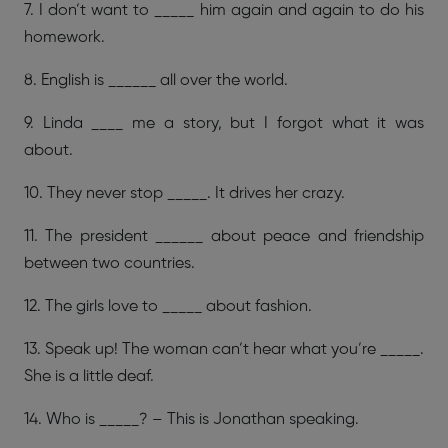
7. I don’t want to _____ him again and again to do his
homework.
8. English is ______ all over the world.
9. Linda ____ me a story, but I forgot what it was
about.
10. They never stop _____. It drives her crazy.
11. The president ______ about peace and friendship
between two countries.
12. The girls love to _____ about fashion.
13. Speak up! The woman can’t hear what you’re _____.
She is a little deaf.
14. Who is _____? – This is Jonathan speaking.