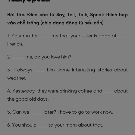
Bài tập. Điền các từ Say, Tell, Talk, Speak thích hợp
vào chỗ trống (chia dạng động từ nếu cần)
1. Your mother ____ me that your sister is good at ____
French.
2. _____ me, do you love him?
3. I always ____ him some interesting stories about
weather.
4. Yesterday, they were drinking coffee and ____ about
the good old days.
5. Can we _____ later? I have to go to work now.
6. You should ____ to your mom about that.