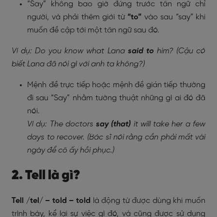
“Say” không bao giờ đứng trước tân ngữ chỉ
người, và phải thêm giới từ
“to”
vào sau “say” khi
muốn đề cập tới một tân ngữ sau đó.
Ví dụ: Do you know what Lana
said to
him? (Cậu có
biết Lana đã nói gì với anh ta không?)
Mệnh đề trực tiếp hoặc mệnh đề gián tiếp thường
đi sau “Say” nhằm tường thuật những gì ai đó đã
nói.
Ví dụ: The doctors
say (that)
it will take her a few
days to recover. (Bác sĩ nói rằng cần phải mất vài
ngày để cô ấy hồi phục.)
2. Tell là gì?
Tell /tel/ – told – told
là động từ được dùng khi muốn
trình bày, kể lại sự việc gì đó, và cũng được sử dụng