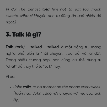
Ví dụ: The dentist
told
him not to eat too much
sweets. (Nha sĩ khuyên anh ta đừng ăn quá nhiều đồ
ngọt.)
3. Talk là gì?
Talk /tɔːk/ – talked – talked
là một động từ, mang
nghĩa phổ biến là “nói chuyện, trao đổi với ai đó”.
Trong nhiều trường hợp, bạn cũng có thể dùng từ
“chat” để thay thế từ “talk” này.
Ví dụ:
John
talks
to his mother on the phone every week.
(Tuần nào John cũng nói chuyện với mẹ của anh
ấy.)