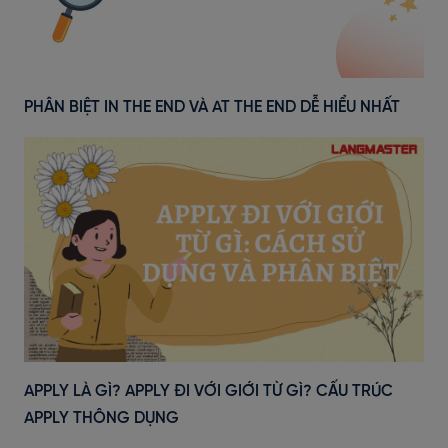
PHÂN BIỆT IN THE END VÀ AT THE END DỄ HIỂU NHẤT
APPLY LÀ GÌ? APPLY ĐI VỚI GIỚI TỪ GÌ? CẤU TRÚC
APPLY THÔNG DỤNG