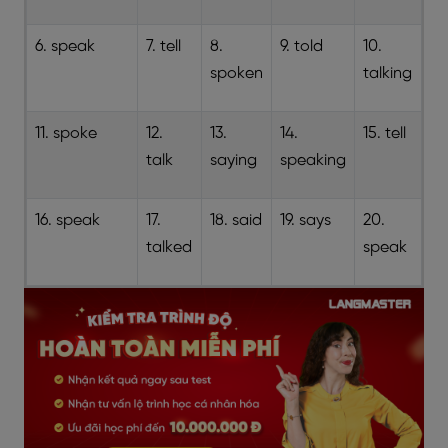
6. speak
7. tell
8.
9. told
10.
spoken
talking
11. spoke
12.
13.
14.
15. tell
talk
saying
speaking
16. speak
17.
18. said
19. says
20.
talked
speak