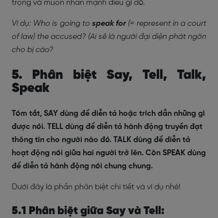
trọng và muốn nhấn mạnh điều gì đó.
Ví dụ: Who is going to
speak for
(= represent in a court
of law) the accused? (Ai sẽ là người đại diện phát ngôn
cho bị cáo?
5. Phân biệt Say, Tell, Talk,
Speak
Tóm tắt, SAY dùng để diễn tả hoặc trích dẫn những gì
được nói. TELL dùng để diễn tả hành động truyền đạt
thông tin cho người nào đó. TALK dùng để diễn tả
hoạt động nói giữa hai người trở lên. Còn SPEAK dùng
để diễn tả hành động nói chung chung.
Dưới đây là phần phân biệt chi tiết và ví dụ nhé!
5.1 Phân biệt giữa Say và Tell: