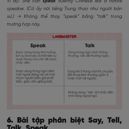
Ví dụ: She can
speak
fluently Chinese like a native
speaker. (Cô ấy nói tiếng Trung thạo như người bản
xứ.) → Không thể thay “speak” bằng “talk” trong
trường hợp này.
6. Bài tập phân biệt Say, Tell,
Talk, Speak