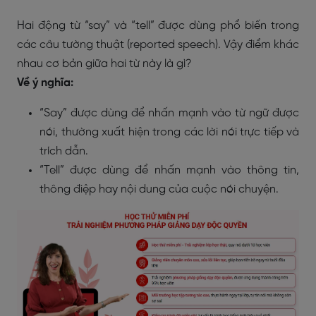
Hai động từ “say” và “tell” được dùng phổ biến trong
các câu tường thuật (reported speech). Vậy điểm khác
nhau cơ bản giữa hai từ này là gì?
Về ý nghĩa:
“Say” được dùng để nhấn mạnh vào từ ngữ được
nói, thường xuất hiện trong các lời nói trực tiếp và
trích dẫn.
“Tell” được dùng để nhấn mạnh vào thông tin,
thông điệp hay nội dung của cuộc nói chuyện.