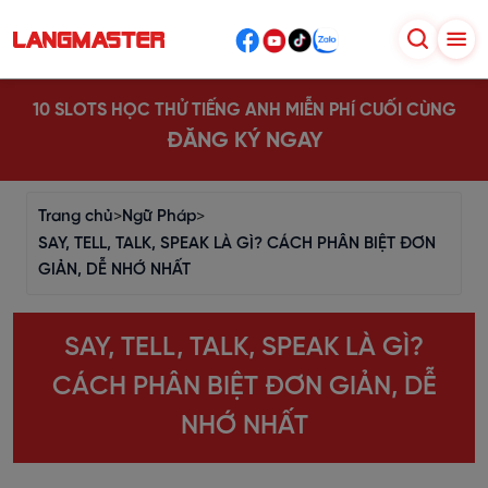
10 SLOTS HỌC THỬ TIẾNG ANH MIỄN PHÍ CUỐI CÙNG
ĐĂNG KÝ NGAY
Trang chủ
>
Ngữ Pháp
>
SAY, TELL, TALK, SPEAK LÀ GÌ? CÁCH PHÂN BIỆT ĐƠN
GIẢN, DỄ NHỚ NHẤT
SAY, TELL, TALK, SPEAK LÀ GÌ?
CÁCH PHÂN BIỆT ĐƠN GIẢN, DỄ
NHỚ NHẤT