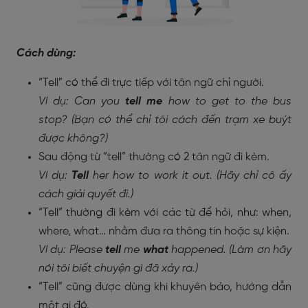
Cách dùng:
“Tell” có thể đi trực tiếp với tân ngữ chỉ người.
Ví dụ: Can you
tell me
how to get to the bus
stop? (Bạn có thể chỉ tôi cách đến trạm xe buýt
được không?)
Sau động từ “tell” thường có 2 tân ngữ đi kèm.
Ví dụ:
Tell
her how to work it out. (Hãy chỉ cô ấy
cách giải quyết đi.)
“Tell” thường đi kèm với các từ để hỏi, như: when,
where, what… nhằm đưa ra thông tin hoặc sự kiện.
Ví dụ: Please
tell
me
what
happened. (Làm ơn hãy
nói tôi biết chuyện gì đã xảy ra.)
“Tell” cũng được dùng khi khuyên bảo, hướng dẫn
một ai đó.