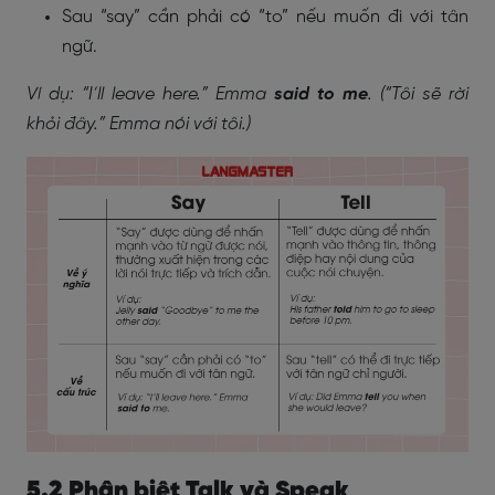
Sau “say” cần phải có “to” nếu muốn đi với tân
ngữ.
Ví dụ: “I’ll leave here.” Emma
said to me
. (“Tôi sẽ rời
khỏi đây.” Emma nói với tôi.)
5.2 Phân biệt Talk và Speak