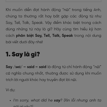
Khi muốn diễn đạt hành động “nói” trong tiếng Anh,
chúng ta thường rất hay bắt gặp các động từ như
Say, Tell, Talk, Speak. Vậy điểm khác biệt trong cách
dùng những từ này là gì? Hãy cùng tìm hiểu kỹ hơn
cách
phân biệt Say, Tell, Talk, Speak
trong nội dung
bài viết dưới đây nhé!
1. Say là gì?
Say /seɪ/ – said – said
là động từ chỉ hành động “nói”
có nghĩa chung nhất, thường được sử dụng khi muốn
trích lời người khác hay truyền đạt lời nói.
Ví dụ:
I'm sorry, what did he
say
? (Xin lỗi nhưng anh ta
nói gì vậy?)