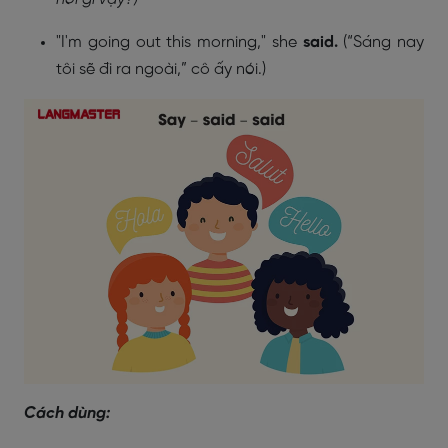
"I'm going out this morning," she
said.
(“Sáng nay
tôi sẽ đi ra ngoài,” cô ấy nói.)
Cách dùng: