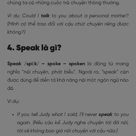
chúng ta có những cuộc trò chuyện thông thường.
Ví dụ: Could I
talk
to you about a personal matter?
(Mình có thể trao đổi với cậu chút chuyện riêng được
không?)
4. Speak là gì?
Speak /spiːk/ – spoke – spoken
là động từ mang
nghĩa “nói chuyện, phát biểu”. Ngoài ra, “speak” còn
được dùng để diễn tả khả năng nói một ngôn ngữ nào
đó.
Ví dụ:
If you tell Judy what I said, I'll never
speak
to you
again. (Nếu cậu kể Judy nghe chuyện tôi đã nói,
tôi sẽ không bao giờ nói chuyện với cậu nữa.)