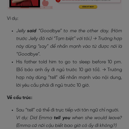
Ví dụ:
Jelly
said
“Goodbye” to me the other day. (Hôm
trước Jelly đã nói “Tạm biệt” với tôi.) → Trường hợp
này dùng “say” để nhấn mạnh vào từ được nói là
“Goodbye”.
His father told him to go to sleep before 10 pm.
(Bố bảo anh ấy đi ngủ trước 10 giờ tối). → Trường
hợp này dùng “tell” để nhấn mạnh vào nội dung,
lời yêu cầu phải đi ngủ trước 10 giờ.
Về cấu trúc:
Sau “tell” có thể đi trực tiếp với tân ngữ chỉ người.
Ví dụ: Did Emma
tell you
when she would leave?
(Emma có nói cậu biết bao giờ cô ấy đi không?)