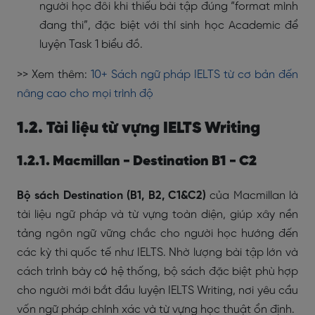
người học đôi khi thiếu bài tập đúng “format mình
đang thi”, đặc biệt với thí sinh học Academic để
luyện Task 1 biểu đồ.
>> Xem thêm:
10+ Sách ngữ pháp IELTS từ cơ bản đến
nâng cao cho mọi trình độ
1.2. Tài liệu từ vựng IELTS Writing
1.2.1. Macmillan - Destination B1 - C2
Bộ sách Destination (B1, B2, C1&C2)
của Macmillan là
tài liệu ngữ pháp và từ vựng toàn diện, giúp xây nền
tảng ngôn ngữ vững chắc cho người học hướng đến
các kỳ thi quốc tế như IELTS. Nhờ lượng bài tập lớn và
cách trình bày có hệ thống, bộ sách đặc biệt phù hợp
cho người mới bắt đầu luyện IELTS Writing, nơi yêu cầu
vốn ngữ pháp chính xác và từ vựng học thuật ổn định.