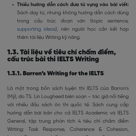
Thiếu hướng dẫn cách đưa từ vựng vào bài viết:
Sách dạy từ, nhưng không hướng dẫn cách dùng
trong cấu trúc đoạn văn (topic sentence,
supporting ideas
), nên người học cần kết hợp
thêm tài liệu Writing kỹ năng.
1.3. Tài liệu về tiêu chí chấm điểm,
cấu trúc bài thi IELTS Writing
1.3.1. Barron’s Writing for the IELTS
Là một trong bốn sách luyện thi IELTS của Barron’s
(Mỹ), do TS. Lin Lougheed biên soạn – tác giả nổi tiếng
với nhiều đầu sách ôn thi quốc tế. Sách cung cấp
hướng dẫn bài bản cho cả IELTS Academic và IELTS
General, tập trung phân tích 4 tiêu chí chấm điểm
Writing: Task Response, Coherence & Cohesion,