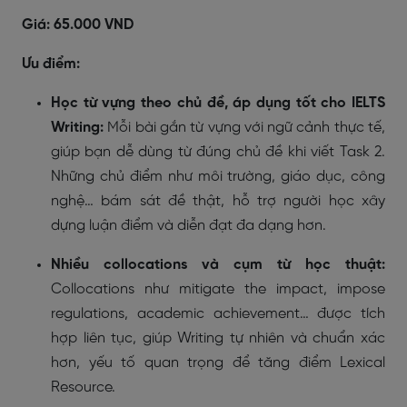
Giá: 65.000 VND
Ưu điểm:
Học từ vựng theo chủ đề, áp dụng tốt cho IELTS
Writing:
Mỗi bài gắn từ vựng với ngữ cảnh thực tế,
giúp bạn dễ dùng từ đúng chủ đề khi viết Task 2.
Những chủ điểm như môi trường, giáo dục, công
nghệ… bám sát đề thật, hỗ trợ người học xây
dựng luận điểm và diễn đạt đa dạng hơn.
Nhiều collocations và cụm từ học thuật:
Collocations như mitigate the impact, impose
regulations, academic achievement… được tích
hợp liên tục, giúp Writing tự nhiên và chuẩn xác
hơn, yếu tố quan trọng để tăng điểm Lexical
Resource.