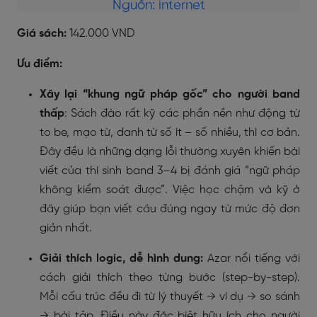
Nguồn: internet
Giá sách:
142.000 VND
Ưu điểm:
Xây lại “khung ngữ pháp gốc” cho người band
thấp
: Sách đào rất kỹ các phần nền như động từ
to be, mạo từ, danh từ số ít – số nhiều, thì cơ bản.
Đây đều là những dạng lỗi thường xuyên khiến bài
viết của thí sinh band 3–4 bị đánh giá “ngữ pháp
không kiểm soát được”. Việc học chậm và kỹ ở
đây giúp bạn viết câu đúng ngay từ mức độ đơn
giản nhất.
Giải thích logic, dễ hình dung:
Azar nổi tiếng với
cách giải thích theo từng bước (step-by-step).
Mỗi cấu trúc đều đi từ lý thuyết → ví dụ → so sánh
→ bài tập. Điều này đặc biệt hữu ích cho người