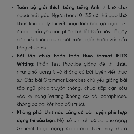
Toàn bộ giải thích bằng tiếng Anh
→ khó cho
người mất gốc: Người band 0–3.5 có thể gặp khó
khăn khi đọc lý thuyết hoặc làm bài tập, đặc biệt
ở các phần yêu cầu phân tích lỗi. Điều này dễ gây
nản nếu không có người hướng dẫn hoặc vốn nền
tảng chưa đủ.
Bài tập chưa hoàn toàn theo format IELTS
Writing
: Phần Test Practice giống đề thi thật,
nhưng số lượng ít và không có bài luyện viết thực
sự. Các bài Grammar Exercises chủ yếu giống bài
tập ngữ pháp truyền thống, chưa tiếp cận sâu
vào kỹ năng Writing (không có bài paraphrase,
không có bài kết hợp cấu trúc).
Không phải Unit nào cũng có bài luyện phù hợp
dạng thi của bạn
: Một số Unit chỉ có bài cho dạng
General hoặc dạng Academic. Điều này khiến