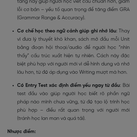
tảng này giúp người học viết câu chuẩn hơn, giảm
lỗi cơ bản – yếu tố quan trọng để tăng điểm GRA
(Grammar Range & Accuracy).
Cơ chế học theo ngữ cảnh giúp ghi nhớ lâu
: Thay
vì đưa lý thuyết khô khan, sách mở đầu mỗi Unit
bằng đoạn hội thoại/audio để người học “nhìn
thấy” cấu trúc xuất hiện tự nhiên. Cách này đặc
biệt phù hợp với người mới vì dễ hình dung và nhớ
lâu hơn, từ đó áp dụng vào Writing mượt mà hơn.
Có Entry Test xác định điểm yếu ngay từ đầu
: Bài
test đầu vào giúp người học biết rõ phần ngữ
pháp nào mình chưa vững, từ đó tạo lộ trình học
phù hợp – điều rất quan trọng với người mới
(tránh học lan man và quá tải).
Nhược điểm: