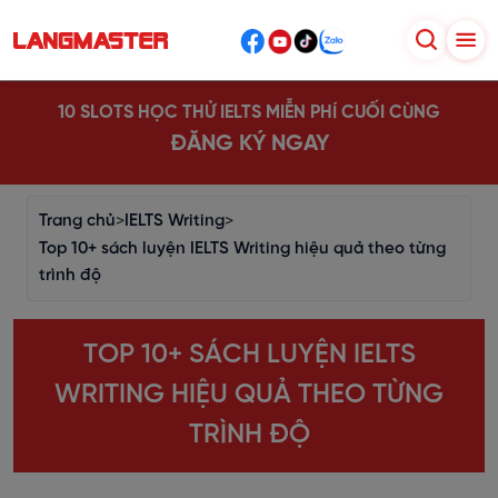
10 SLOTS HỌC THỬ IELTS MIỄN PHÍ CUỐI CÙNG
ĐĂNG KÝ NGAY
Trang chủ
>
IELTS Writing
>
Top 10+ sách luyện IELTS Writing hiệu quả theo từng
trình độ
TOP 10+ SÁCH LUYỆN IELTS
WRITING HIỆU QUẢ THEO TỪNG
TRÌNH ĐỘ