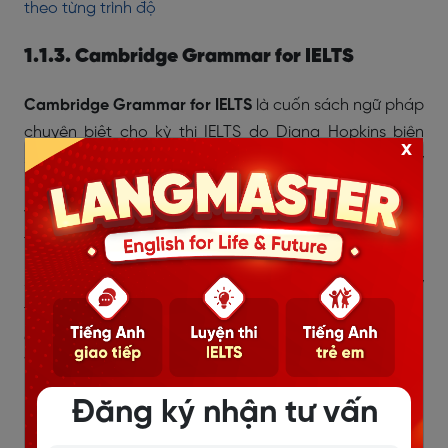
theo từng trình độ
1.1.3. Cambridge Grammar for IELTS
Cambridge Grammar for IELTS
là cuốn sách ngữ pháp
chuyên biệt cho kỳ thi IELTS do Diana Hopkins biên
x
soạn và xuất bản bởi Cambridge University Press. Đây
là tài liệu phù hợp cho người đã có nền tảng cơ bản
và muốn chuyển sang học ngữ pháp theo định hướng
thi IELTS thực tế, đặc biệt từ band 4.0–5.0 trở lên.
Sách gồm 25 bài học theo chủ điểm, kết hợp nghe – lý
thuyết – bài tập – luyện đề mini, giúp người học nắm
chắc ngữ pháp và biết cách vận dụng trực tiếp vào
Writing, Speaking, Reading và Listening.
Đăng ký nhận tư vấn