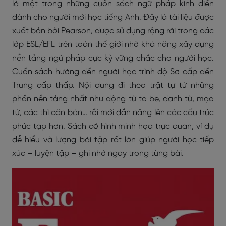
là một trong những cuốn sách ngữ pháp kinh điển
dành cho người mới học tiếng Anh. Đây là tài liệu được
xuất bản bởi Pearson, được sử dụng rộng rãi trong các
lớp ESL/EFL trên toàn thế giới nhờ khả năng xây dựng
nền tảng ngữ pháp cực kỳ vững chắc cho người học.
Cuốn sách hướng đến người học trình độ Sơ cấp đến
Trung cấp thấp. Nội dung đi theo trật tự từ những
phần nền tảng nhất như động từ to be, danh từ, mạo
từ, các thì căn bản… rồi mới dần nâng lên các cấu trúc
phức tạp hơn. Sách có hình minh họa trực quan, ví dụ
dễ hiểu và lượng bài tập rất lớn giúp người học tiếp
xúc – luyện tập – ghi nhớ ngay trong từng bài.