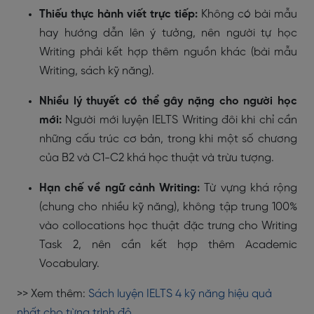
Thiếu thực hành viết trực tiếp:
Không có bài mẫu
hay hướng dẫn lên ý tưởng, nên người tự học
Writing phải kết hợp thêm nguồn khác (bài mẫu
Writing, sách kỹ năng).
Nhiều lý thuyết có thể gây nặng cho người học
mới:
Người mới luyện IELTS Writing đôi khi chỉ cần
những cấu trúc cơ bản, trong khi một số chương
của B2 và C1-C2 khá học thuật và trừu tượng.
Hạn chế về ngữ cảnh Writing:
Từ vựng khá rộng
(chung cho nhiều kỹ năng), không tập trung 100%
vào collocations học thuật đặc trưng cho Writing
Task 2, nên cần kết hợp thêm Academic
Vocabulary.
>> Xem thêm:
Sách luyện IELTS 4 kỹ năng hiệu quả
nhất cho từng trình độ