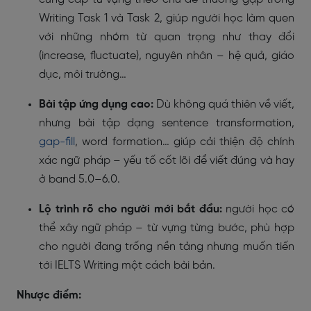
Writing Task 1 và Task 2, giúp người học làm quen
với những nhóm từ quan trọng như thay đổi
(increase, fluctuate), nguyên nhân – hệ quả, giáo
dục, môi trường…
Bài tập ứng dụng cao:
Dù không quá thiên về viết,
nhưng bài tập dạng sentence transformation,
gap-fill
, word formation… giúp cải thiện độ chính
xác ngữ pháp – yếu tố cốt lõi để viết đúng và hay
ở band 5.0–6.0.
Lộ trình rõ cho người mới bắt đầu:
người học có
thể xây ngữ pháp – từ vựng từng bước, phù hợp
cho người đang trống nền tảng nhưng muốn tiến
tới IELTS Writing một cách bài bản.
Nhược điểm: