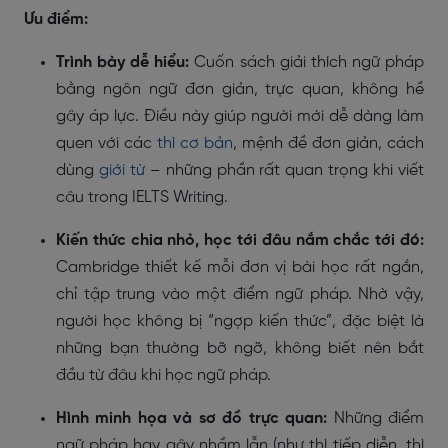
Ưu điểm:
Trình bày dễ hiểu:
Cuốn sách giải thích ngữ pháp
bằng ngôn ngữ đơn giản, trực quan, không hề
gây áp lực. Điều này giúp người mới dễ dàng làm
quen với các
thì cơ bản
, mệnh đề đơn giản, cách
dùng
giới từ
– những phần rất quan trọng khi viết
câu trong IELTS Writing.
Kiến thức chia nhỏ, học tới đâu nắm chắc tới đó:
Cambridge thiết kế mỗi đơn vị bài học rất ngắn,
chỉ tập trung vào một điểm ngữ pháp. Nhờ vậy,
người học không bị “ngợp kiến thức”, đặc biệt là
những bạn thường bỡ ngỡ, không biết nên bắt
đầu từ đâu khi học ngữ pháp.
Hình minh họa và sơ đồ trực quan:
Những điểm
ngữ pháp hay gây nhầm lẫn (như thì tiếp diễn, thì