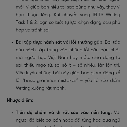
mới, vì giúp bạn hiểu tại sao dùng như vậy, thay vì
học thuộc lòng. Khi chuyển sang IELTS Writing
Task 1 & 2, bạn sẽ biết tự lựa chọn dạng câu phù
hợp và tránh sai.
Bài tập thực hành sát với lỗi thường gặp:
Bài tập
của sách tập trung vào những lỗi căn bản nhất
mà người học Việt Nam hay mắc: chia động từ
sai, thiếu mạo từ, sai số ít – số nhiều, lẫn lộn thì.
Việc luyện những bài này giúp bạn giảm đáng kể
lỗi “basic grammar mistakes” – yếu tố kéo điểm
Writing xuống rất mạnh.
Nhược điểm:
Tiến độ chậm và đi rất sâu vào nền tảng:
Với
người đã biết cơ bản hoặc đã từng học qua ngữ