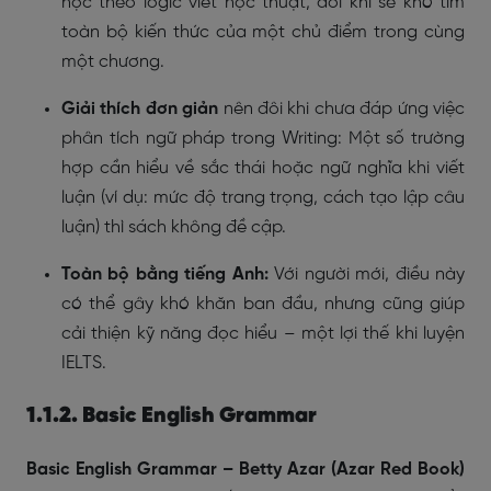
học theo logic viết học thuật, đôi khi sẽ khó tìm
toàn bộ kiến thức của một chủ điểm trong cùng
một chương.
Giải thích đơn giản
nên đôi khi chưa đáp ứng việc
phân tích ngữ pháp trong Writing: Một số trường
hợp cần hiểu về sắc thái hoặc ngữ nghĩa khi viết
luận (ví dụ: mức độ trang trọng, cách tạo lập câu
luận) thì sách không đề cập.
Toàn bộ bằng tiếng Anh:
Với người mới, điều này
có thể gây khó khăn ban đầu, nhưng cũng giúp
cải thiện kỹ năng đọc hiểu – một lợi thế khi luyện
IELTS.
1.1.2. Basic English Grammar
Basic English Grammar – Betty Azar (Azar Red Book)