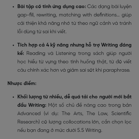
Bài tập có tính ứng dụng cao:
Các dạng bài luyện
gap-fill, rewriting, matching with definitions… giúp
cải thiện khả năng nhớ từ theo ngữ cảnh và tránh
lỗi dùng từ sai khi viết.
Tích hợp cả 4 kỹ năng nhưng hỗ trợ Writing đáng
kể:
Reading và Listening trong sách giúp người
học hiểu từ vựng theo tình huống thật, từ đó viết
câu chính xác hơn và giảm sai sót khi paraphrase.
Nhược điểm:
Khối lượng từ nhiều, dễ quá tải cho người mới bắt
đầu Writing:
Một số chủ đề nâng cao trong bản
Advanced (ví dụ: The Arts, The Law, Scientific
Research) có lượng collocations lớn, cần chọn lọc
nếu bạn đang ở mức dưới 5.5 Writing.