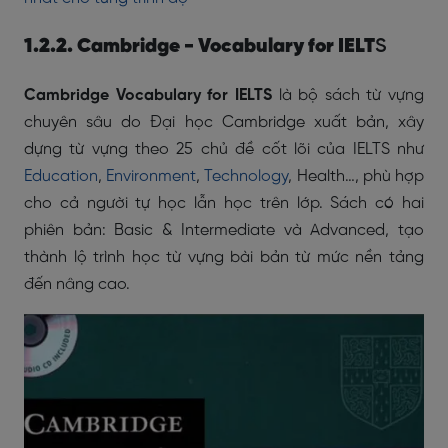
1.2.2. Cambridge - Vocabulary for IELT
S
Cambridge Vocabulary for IELTS
là bộ sách từ vựng
chuyên sâu do Đại học Cambridge xuất bản, xây
dựng từ vựng theo 25 chủ đề cốt lõi của IELTS như
Education
,
Environment
,
Technology
, Health…, phù hợp
cho cả người tự học lẫn học trên lớp. Sách có hai
phiên bản: Basic & Intermediate và Advanced, tạo
thành lộ trình học từ vựng bài bản từ mức nền tảng
đến nâng cao.