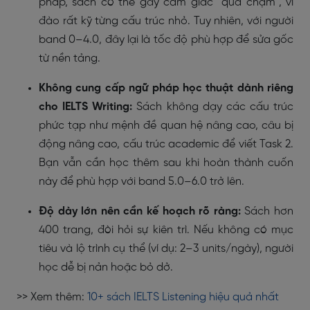
pháp, sách có thể gây cảm giác “quá chậm”, vì
đào rất kỹ từng cấu trúc nhỏ. Tuy nhiên, với người
band 0–4.0, đây lại là tốc độ phù hợp để sửa gốc
từ nền tảng.
Không cung cấp ngữ pháp học thuật dành riêng
cho IELTS Writing:
Sách không dạy các cấu trúc
phức tạp như mệnh đề quan hệ nâng cao, câu bị
động nâng cao, cấu trúc academic để viết Task 2.
Bạn vẫn cần học thêm sau khi hoàn thành cuốn
này để phù hợp với band 5.0–6.0 trở lên.
Độ dày lớn nên cần kế hoạch rõ ràng:
Sách hơn
400 trang, đòi hỏi sự kiên trì. Nếu không có mục
tiêu và lộ trình cụ thể (ví dụ: 2–3 units/ngày), người
học dễ bị nản hoặc bỏ dở.
>> Xem thêm:
10+ sách IELTS Listening hiệu quả nhất