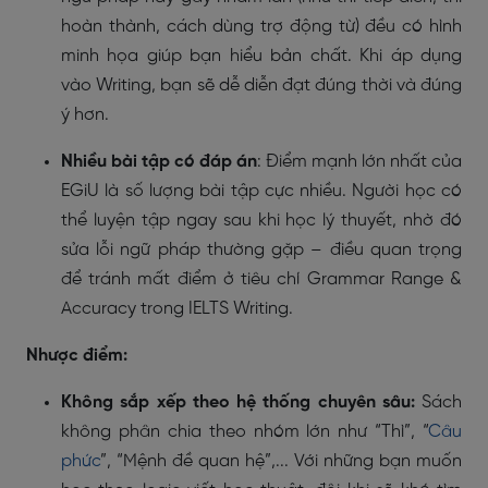
hoàn thành, cách dùng trợ động từ) đều có hình
minh họa giúp bạn hiểu bản chất. Khi áp dụng
vào Writing, bạn sẽ dễ diễn đạt đúng thời và đúng
ý hơn.
Nhiều bài tập có đáp án
: Điểm mạnh lớn nhất của
EGiU là số lượng bài tập cực nhiều. Người học có
thể luyện tập ngay sau khi học lý thuyết, nhờ đó
sửa lỗi ngữ pháp thường gặp – điều quan trọng
để tránh mất điểm ở tiêu chí Grammar Range &
Accuracy trong IELTS Writing.
Nhược điểm:
Không sắp xếp theo hệ thống chuyên sâu:
Sách
không phân chia theo nhóm lớn như “Thì”, “
Câu
phức
”, “Mệnh đề quan hệ”,... Với những bạn muốn