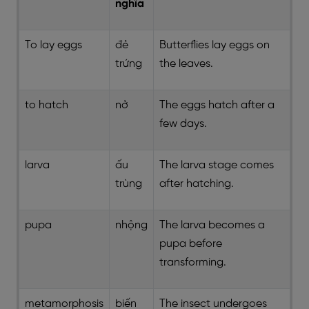
nghĩa
To lay eggs
đẻ
Butterflies lay eggs on
trứng
the leaves.
to hatch
nở
The eggs hatch after a
few days.
larva
ấu
The larva stage comes
trùng
after hatching.
pupa
nhộng
The larva becomes a
pupa before
transforming.
metamorphosis
biến
The insect undergoes