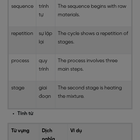
sequence
trình
The sequence begins with raw
tự
materials.
repetition
sự lặp
The cycle shows a repetition of
lại
stages.
process
quy
The process involves three
trình
main steps.
stage
giai
The second stage is heating
đoạn
the mixture.
Tính từ
Từ vựng
Dịch
Ví dụ
nghĩa