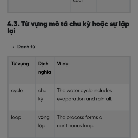
cuối
4.3. Từ vựng mô tả chu kỳ hoặc sự lặp
lại
Danh từ
Từ vựng
Dịch
Ví dụ
nghĩa
cycle
chu
The water cycle includes
kỳ
evaporation and rainfall.
loop
vòng
The process forms a
lặp
continuous loop.