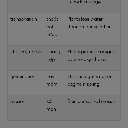
in the last stage.
transpiration
thoát
Plants lose water
hơi
through transpiration.
nước
photosynthesis
quang
Plants produce oxygen
hợp
by photosynthesis.
germination
nảy
The seed germination
mầm
begins in spring.
erosion
xói
Rain causes soil erosion.
mòn