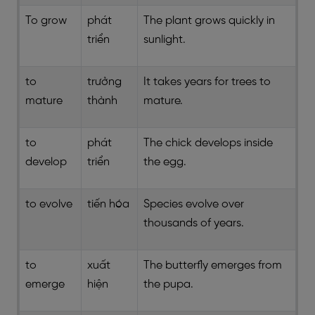
To grow
phát
The plant grows quickly in
triển
sunlight.
to
trưởng
It takes years for trees to
mature
thành
mature.
to
phát
The chick develops inside
develop
triển
the egg.
to evolve
tiến hóa
Species evolve over
thousands of years.
to
xuất
The butterfly emerges from
emerge
hiện
the pupa.