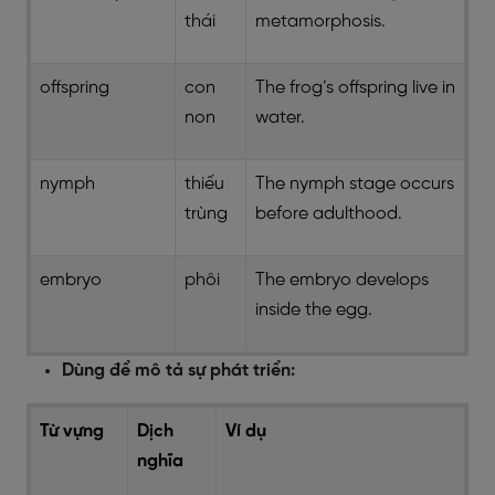
thái
metamorphosis.
offspring
con
The frog’s offspring live in
non
water.
nymph
thiếu
The nymph stage occurs
trùng
before adulthood.
embryo
phôi
The embryo develops
inside the egg.
Dùng để mô tả sự phát triển:
Từ vựng
Dịch
Ví dụ
nghĩa