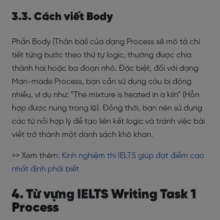
3.3. Cách viết Body
Phần Body (Thân bài) của dạng Process sẽ mô tả chi
tiết từng bước theo thứ tự logic, thường được chia
thành hai hoặc ba đoạn nhỏ. Đặc biệt, đối với dạng
Man-made Process, bạn cần sử dụng câu bị động
nhiều, ví dụ như: “The mixture is heated in a kiln” (Hỗn
hợp được nung trong lò). Đồng thời, bạn nên sử dụng
các từ nối hợp lý để tạo liên kết logic và tránh việc bài
viết trở thành một danh sách khô khan.
>> Xem thêm:
Kinh nghiệm thi IELTS giúp đạt điểm cao
nhất định phải biết
4. Từ vựng IELTS Writing Task 1
Process