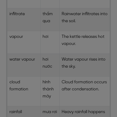
infiltrate
thấm
Rainwater infiltrates into
qua
the soil.
vapour
hơi
The kettle releases hot
vapour.
water vapour
hơi
Water vapour rises into
nước
the sky.
cloud
hình
Cloud formation occurs
formation
thành
after condensation.
mây
rainfall
mưa rơi
Heavy rainfall happens