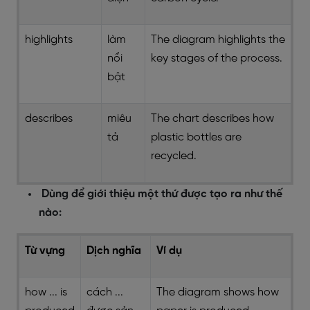
highlights
làm
The diagram highlights the
nổi
key stages of the process.
bật
describes
miêu
The chart describes how
tả
plastic bottles are
recycled.
Dùng để giới thiệu một thứ được tạo ra như thế
nào:
Từ vựng
Dịch nghĩa
Ví dụ
how ... is
cách ...
The diagram shows how