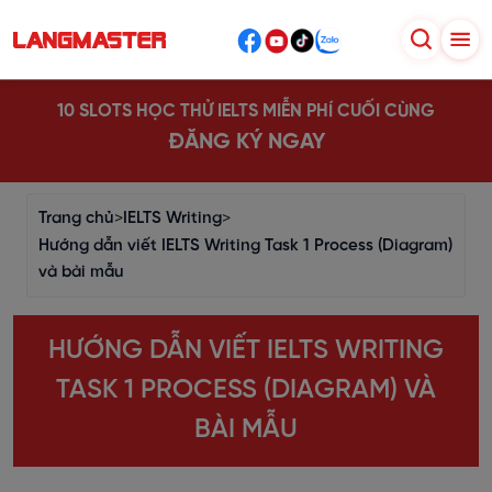
10 SLOTS HỌC THỬ IELTS MIỄN PHÍ CUỐI CÙNG
ĐĂNG KÝ NGAY
Trang chủ
>
IELTS Writing
>
Hướng dẫn viết IELTS Writing Task 1 Process (Diagram)
và bài mẫu
HƯỚNG DẪN VIẾT IELTS WRITING
TASK 1 PROCESS (DIAGRAM) VÀ
BÀI MẪU