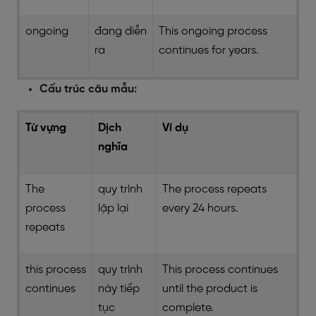
ongoing
đang diễn
This ongoing process
ra
continues for years.
Cấu trúc câu mẫu:
Từ vựng
Dịch
Ví dụ
nghĩa
The
quy trình
The process repeats
process
lặp lại
every 24 hours.
repeats
this process
quy trình
This process continues
continues
này tiếp
until the product is
tục
complete.