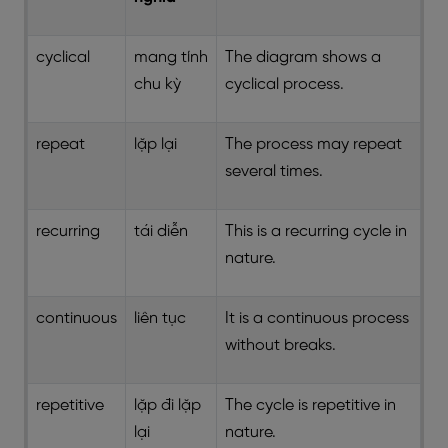
cyclical
mang tính
The diagram shows a
chu kỳ
cyclical process.
repeat
lặp lại
The process may repeat
several times.
recurring
tái diễn
This is a recurring cycle in
nature.
continuous
liên tục
It is a continuous process
without breaks.
repetitive
lặp đi lặp
The cycle is repetitive in
lại
nature.