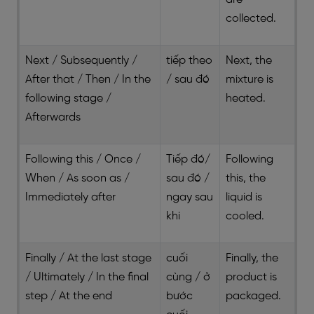
collected.
Next / Subsequently /
tiếp theo
Next, the
After that / Then / In the
/ sau đó
mixture is
following stage /
heated.
Afterwards
Following this / Once /
Tiếp đó/
Following
When / As soon as /
sau đó /
this, the
Immediately after
ngay sau
liquid is
khi
cooled.
Finally / At the last stage
cuối
Finally, the
/ Ultimately / In the final
cùng / ở
product is
step / At the end
bước
packaged.