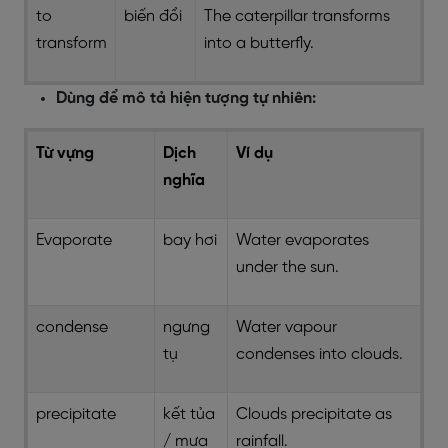
to
biến đổi
The caterpillar transforms
transform
into a butterfly.
Dùng để mô tả hiện tượng tự nhiên:
Từ vựng
Dịch
Ví dụ
nghĩa
Evaporate
bay hơi
Water evaporates
under the sun.
condense
ngưng
Water vapour
tụ
condenses into clouds.
precipitate
kết tủa
Clouds precipitate as
/ mưa
rainfall.