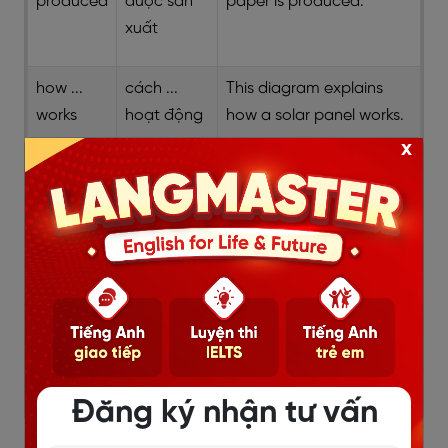
produced
được sản
paper is produced.
xuất
how ...
cách ...
This diagram explains
works
hoạt động
how a solar panel works.
x
how ...
cách ...
The chart illustrates how
develops
phát triển
the embryo develops.
how ...
cách ... vận
The figure shows how the
operates
hành
machine operates.
how ...
cách ...
The diagram explains
functions
chức năng
how the heart functions.
Đăng ký nhận tư vấn