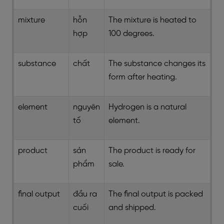
mixture
hỗn
The mixture is heated to
hợp
100 degrees.
substance
chất
The substance changes its
form after heating.
element
nguyên
Hydrogen is a natural
tố
element.
product
sản
The product is ready for
phẩm
sale.
final output
đầu ra
The final output is packed
cuối
and shipped.