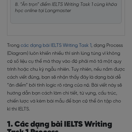
8. “Ăn trọn” điểm IELTS Writing Task 1 cùng khóa
học online tại Langmaster
Trong
các dạng bài IELTS Writing Task 1
, dạng Process
(Diagram) luôn khiến nhiều thí sinh lúng túng vì không
có số liệu cụ thể mà thay vào đó phải mô tả một quy
trình hoặc chu kỳ ngẫu nhiên. Tuy nhiên, nếu nắm được
cách viết đúng, bạn sẽ nhận thấy đây là dạng bài dễ
“ăn điểm” bởi tính logic rõ ràng của nó. Bài viết này sẽ
hướng dẫn bạn cách làm chi tiết, từ vựng, cấu trúc,
chiến lược và kèm bài mẫu để bạn có thể ôn tập cho
kì thi IELTS.
1. Các dạng bài IELTS Writing