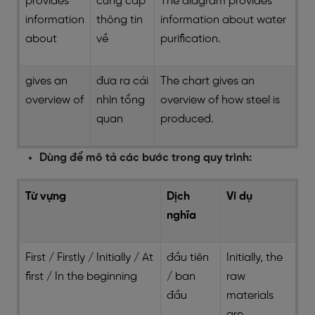
provides
cung cấp
The diagram provides
information
thông tin
information about water
about
về
purification.
gives an
đưa ra cái
The chart gives an
overview of
nhìn tổng
overview of how steel is
quan
produced.
Dùng để mô tả các bước trong quy trình:
Từ vựng
Dịch
Ví dụ
nghĩa
First / Firstly / Initially / At
đầu tiên
Initially, the
first / In the beginning
/ ban
raw
đầu
materials
are