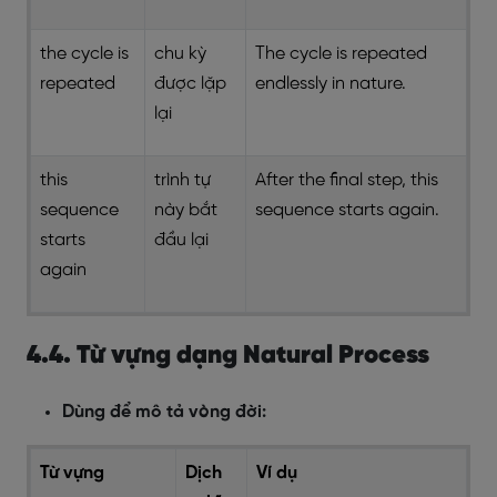
the cycle is
chu kỳ
The cycle is repeated
repeated
được lặp
endlessly in nature.
lại
this
trình tự
After the final step, this
sequence
này bắt
sequence starts again.
starts
đầu lại
again
4.4. Từ vựng dạng Natural Process
Dùng để mô tả vòng đời:
Từ vựng
Dịch
Ví dụ