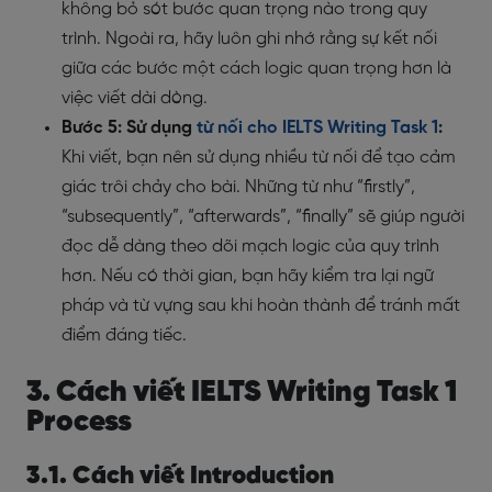
không bỏ sót bước quan trọng nào trong quy
trình. Ngoài ra, hãy luôn ghi nhớ rằng sự kết nối
giữa các bước một cách logic quan trọng hơn là
việc viết dài dòng.
Bước 5: Sử dụng
từ nối cho IELTS Writing Task 1
:
Khi viết, bạn nên sử dụng nhiều từ nối để tạo cảm
giác trôi chảy cho bài. Những từ như “firstly”,
“subsequently”, “afterwards”, “finally” sẽ giúp người
đọc dễ dàng theo dõi mạch logic của quy trình
hơn. Nếu có thời gian, bạn hãy kiểm tra lại ngữ
pháp và từ vựng sau khi hoàn thành để tránh mất
điểm đáng tiếc.
3. Cách viết IELTS Writing Task 1
Process
3.1. Cách viết Introduction