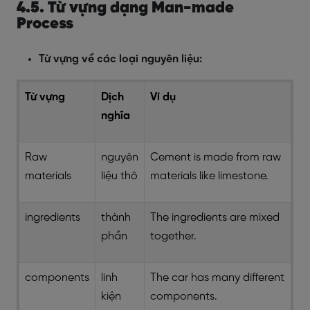
4.5. Từ vựng dạng Man-made
Process
Từ vựng về các loại nguyên liệu:
Từ vựng
Dịch
Ví dụ
nghĩa
Raw
nguyên
Cement is made from raw
materials
liệu thô
materials like limestone.
ingredients
thành
The ingredients are mixed
phần
together.
components
linh
The car has many different
kiện
components.