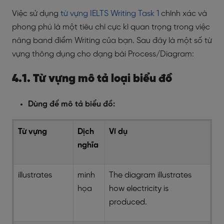
Việc sử dụng
từ vựng IELTS Writing Task 1
chính xác và
phong phú là một tiêu chí cực kì quan trọng trong việc
nâng band điểm Writing của bạn. Sau đây là một số từ
vựng thông dụng cho dạng bài Process/Diagram:
4.1. Từ vựng mô tả loại biểu đồ
Dùng để mô tả biểu đồ:
Từ vựng
Dịch
Ví dụ
nghĩa
illustrates
minh
The diagram illustrates
họa
how electricity is
produced.