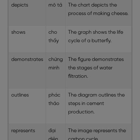
depicts
mô tả
The chart depicts the
process of making cheese.
shows
cho
The graph shows the life
thấy
cycle of a butterfly.
demonstrates
chứng
The figure demonstrates
minh
the stages of water
filtration.
outlines
phác
The diagram outlines the
thảo
steps in cement
production.
represents
đại
The image represents the
diện
carbon cycle.