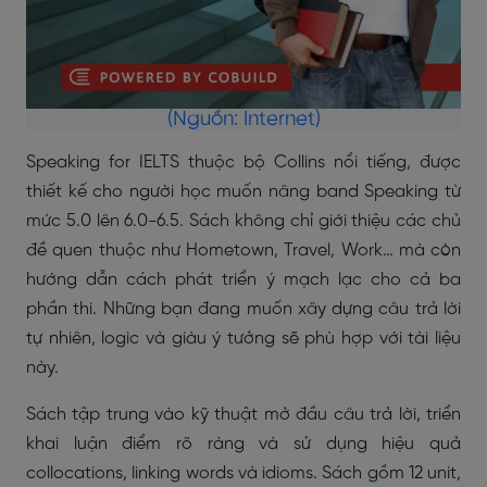
(Nguồn: Internet)
Speaking for IELTS thuộc bộ Collins nổi tiếng, được
thiết kế cho người học muốn nâng band Speaking từ
mức 5.0 lên 6.0-6.5. Sách không chỉ giới thiệu các chủ
đề quen thuộc như Hometown, Travel, Work… mà còn
hướng dẫn cách phát triển ý mạch lạc cho cả ba
phần thi. Những bạn đang muốn xây dựng câu trả lời
tự nhiên, logic và giàu ý tưởng sẽ phù hợp với tài liệu
này.
Sách tập trung vào kỹ thuật mở đầu câu trả lời, triển
khai luận điểm rõ ràng và sử dụng hiệu quả
collocations, linking words và idioms. Sách gồm 12 unit,