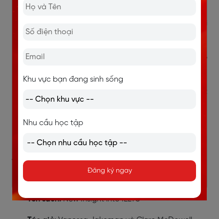
Hạn chế:
Viết 100% bằng tiếng Anh, gây khó khăn với người
nền tảng chưa vững.
Xuất bản từ 2012, một số chủ đề không còn cập
nhật, Listening đã thay đổi format từ 2020.
Khu vực bạn đang sinh sống
Lượng kiến thức dày, yêu cầu sự kiên trì và kỷ luật
cao.
Nhu cầu học tập
Mục lục chưa trực quan, chỉ liệt kê Unit và số
trang, khó tra cứu nhanh.
1.4. Sách học IELTS 6.0: New Insight
Đăng ký ngay
into IELTS
Tên sách:
New Insight into IELTS