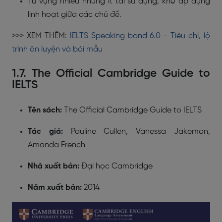
Từ vựng nhiều nhưng ít tái sử dụng, khó áp dụng
linh hoạt giữa các chủ đề.
>>> XEM THÊM:
IELTS Speaking band 6.0 - Tiêu chí, lộ
trình ôn luyện và bài mẫu
1.7. The Official Cambridge Guide to
IELTS
Tên sách:
The Official Cambridge Guide to IELTS
Tác giả:
Pauline Cullen, Vanessa Jakeman,
Amanda French
Nhà xuất bản:
Đại học Cambridge
Năm xuất bản:
2014