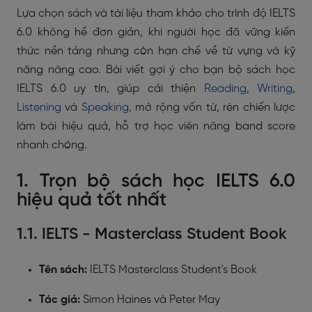
Lựa chọn sách và tài liệu tham khảo cho trình độ IELTS
6.0 không hề đơn giản, khi người học đã vững kiến
thức nền tảng nhưng còn hạn chế về từ vựng và kỹ
năng nâng cao. Bài viết gợi ý cho bạn bộ sách học
IELTS 6.0 uy tín, giúp cải thiện
Reading
,
Writing
,
Listening
và
Speaking
, mở rộng vốn từ, rèn chiến lược
làm bài hiệu quả, hỗ trợ học viên nâng band score
nhanh chóng.
1. Trọn bộ sách học IELTS 6.0
hiệu quả tốt nhất
1.1. IELTS - Masterclass Student Book
Tên sách:
IELTS Masterclass Student's Book
Tác giả:
Simon Haines và Peter May