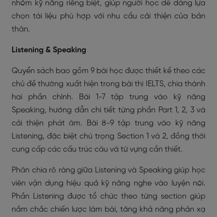
nhóm kỹ năng riêng biệt, giúp người học dễ dàng lựa
chọn tài liệu phù hợp với nhu cầu cải thiện của bản
thân.
Listening & Speaking
Quyển sách bao gồm 9 bài học được thiết kế theo các
chủ đề thường xuất hiện trong bài thi IELTS, chia thành
hai phần chính. Bài 1-7 tập trung vào kỹ năng
Speaking, hướng dẫn chi tiết từng phần Part 1, 2, 3 và
cải thiện phát âm. Bài 8-9 tập trung vào kỹ năng
Listening, đặc biệt chú trọng Section 1 và 2, đồng thời
cung cấp các cấu trúc câu và từ vựng cần thiết.
Phân chia rõ ràng giữa Listening và Speaking giúp học
viên vận dụng hiệu quả kỹ năng nghe vào luyện nói.
Phần Listening được tổ chức theo từng section giúp
nắm chắc chiến lược làm bài, tăng khả năng phản xạ