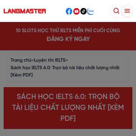
10 SLOTS HỌC THỬ IELTS MIỄN PHÍ CUỐI CÙNG
ĐĂNG KÝ NGAY
Trang chủ
>
Luyện thi IELTS
>
Sách học IELTS 6.0: Trọn bộ tài liệu chất lượng nhất
[Kèm PDF]
SÁCH HỌC IELTS 6.0: TRỌN BỘ
TÀI LIỆU CHẤT LƯỢNG NHẤT [KÈM
PDF]