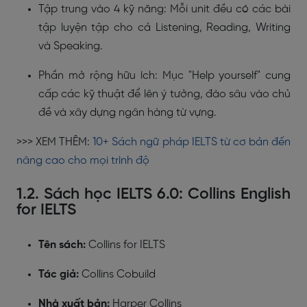
Tập trung vào 4 kỹ năng: Mỗi unit đều có các bài
tập luyện tập cho cả Listening, Reading, Writing
và Speaking.
Phần mở rộng hữu ích: Mục "Help yourself" cung
cấp các kỹ thuật để lên ý tưởng, đào sâu vào chủ
đề và xây dựng ngân hàng từ vựng.
>>> XEM THÊM:
10+ Sách ngữ pháp IELTS từ cơ bản đến
nâng cao cho mọi trình độ
1.2. Sách học IELTS 6.0: Collins English
for IELTS
Tên sách:
Collins for IELTS
Tác giả:
Collins Cobuild
Nhà xuất bản:
Harper Collins