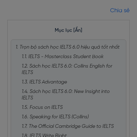
Chia sẻ
Mục lục
[Ẩn]
1. Trọn bộ sách học IELTS 6.0 hiệu quả tốt nhất
1.1. IELTS - Masterclass Student Book
1.2. Sách học IELTS 6.0: Collins English for
IELTS
1.3. IELTS Advantage
1.4. Sách học IELTS 6.0: New Insight into
IELTS
1.5. Focus on IELTS
1.6. Speaking for IELTS (Collins)
1.7. The Official Cambridge Guide to IELTS
1.8. IELTS Write Right