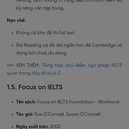
Writing, định hướng rõ ràng tiêu chí chấm điểm và
kỹ năng cần tập trung.
Hạn chế:
Không có kho đề thi full test.
Bài Reading có độ dài ngắn hơn đề Cambridge và
dạng bài chưa đa dạng.
>>> XEM THÊM:
Tổng hợp chủ điểm ngữ pháp IELTS
quan trọng đầy đủ từ A-Z
1.5. Focus on IELTS
Tên sách:
Focus on IELTS Foundation - Workbook
Tác giả:
Sue O'Connell, Susan O'Connell
Ngày xuất bản:
2002