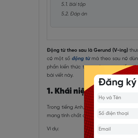
5.1. Bài tập
5.2. Đáp án
Động từ theo sau là Gerund (V-ing)
thườ
có một số
động từ
mà theo sau nó dùng 
phần kiến thức trọng tâm trong tiếng A
bài viết này.
Đăng ký
1. Khái niệm danh động 
Trong tiếng Anh, Gerund được gọi là d
mang tính chất của danh từ bằng cách
Ví dụ: