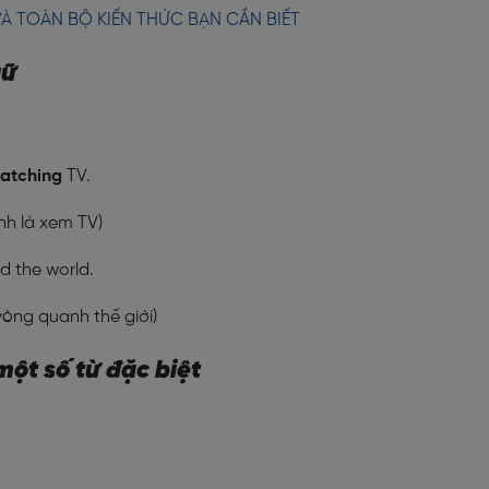
 TOÀN BỘ KIẾN THỨC BẠN CẦN BIẾT
gữ
atching
TV.
ính là xem TV)
 the world.
vòng quanh thế giới)
một số từ đặc biệt