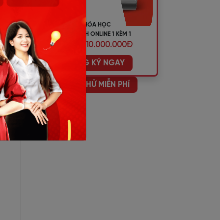
KHÓA HỌC
TIẾNG ANH ONLINE 1 KÈM 1
ƯU ĐÃI 10.000.000Đ
ĐĂNG KÝ NGAY
HỌC THỬ MIỄN PHÍ
một