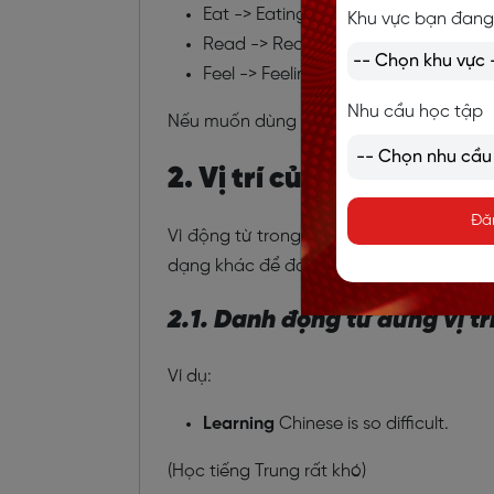
Eat -> Eating
Khu vực bạn đang
Read -> Reading
Feel -> Feeling
Nhu cầu học tập
Nếu muốn dùng với nghĩa phủ định, chỉ
2. Vị trí của danh động 
Đă
Vì động từ trong câu không thể đứng ri
dạng khác để đảm nhận vai trò này, đó 
2.1. Danh động từ đứng vị t
Ví dụ:
Learning
Chinese
is so difficult.
(Học tiếng Trung rất khó)