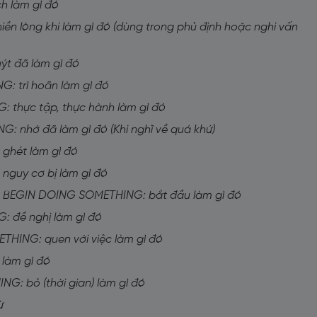
h làm gì đó
n lòng khi làm gì đó (dùng trong phủ định hoặc nghi vấn
t đã làm gì đó
: trì hoãn làm gì đó
 thực tập, thực hành làm gì đó
 nhớ đã làm gì đó (Khi nghĩ về quá khứ)
ghét làm gì đó
nguy cơ bị làm gì đó
 BEGIN DOING SOMETHING: bắt đầu làm gì đó
 đề nghị làm gì đó
HING: quen với việc làm gì đó
làm gì đó
G: bỏ (thời gian) làm gì đó
ừ