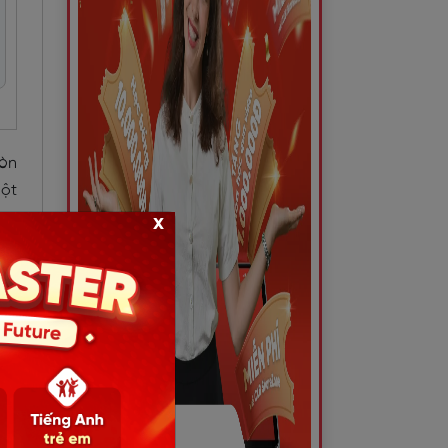
còn
một
ong
x
ệt,