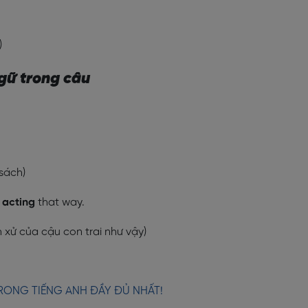
)
gữ trong câu
 sách)
s
acting
that way.
xử của cậu con trai như vậy)
RONG TIẾNG ANH ĐẦY ĐỦ NHẤT!