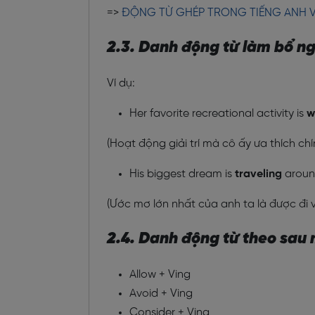
=>
ĐỘNG TỪ GHÉP TRONG TIẾNG ANH VÀ
2.3. Danh động từ làm bổ n
Ví dụ:
Her favorite recreational activity is
w
(Hoạt động giải trí mà cô ấy ưa thích ch
His biggest dream is
traveling
around
(Ước mơ lớn nhất của anh ta là được đi 
2.4. Danh động từ theo sau 
Allow + Ving
Avoid + Ving
Consider + Ving