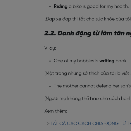
Riding
a bike is good for my health.
(Đạp xe đạp thì tốt cho sức khỏe của tôi
2.2. Danh động từ làm tân n
Ví dụ:
One of my hobbies is
writing
book.
(Một trong những sở thích của tôi là viết
The mother cannot defend her son’
(Người mẹ không thể bao che cách hành 
Xem thêm:
=>
TẤT CẢ CÁC CÁCH CHIA ĐỘNG TỪ T