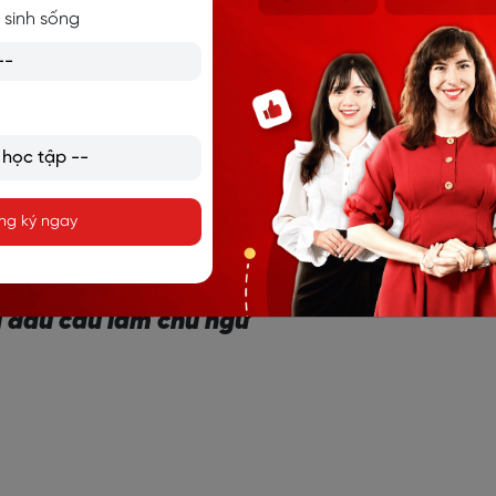
 sinh sống
 cần thêm
not
đằng trước
V-ing
.
từ trong tiếng Anh
ng ký ngay
êng làm chủ ngữ hoặc tân ngữ, vậy nên cần biến đổi thành 
là
danh động từ
.
rí đầu câu làm chủ ngữ