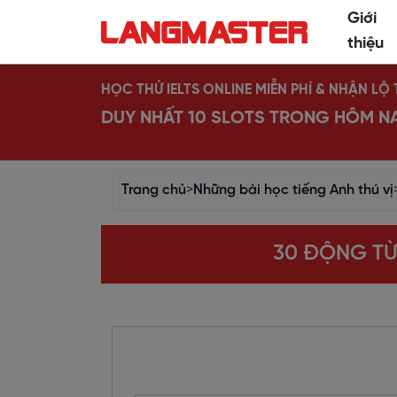
Giới
thiệu
HỌC THỬ IELTS ONLINE MIỄN PHÍ & NHẬN L
DUY NHẤT 10 SLOTS TRONG HÔM N
Trang chủ
>
Những bài học tiếng Anh thú vị
30 ĐỘNG TỪ