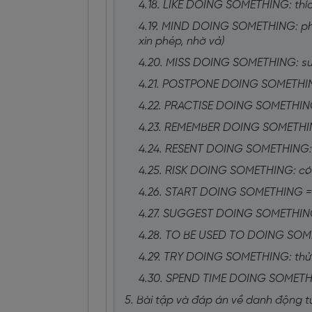
4.18. LIKE DOING SOMETHING: thíc
4.19. MIND DOING SOMETHING: phiề
xin phép, nhờ vả)
4.20. MISS DOING SOMETHING: suý
4.21. POSTPONE DOING SOMETHING
4.22. PRACTISE DOING SOMETHING:
4.23. REMEMBER DOING SOMETHING:
4.24. RESENT DOING SOMETHING: 
4.25. RISK DOING SOMETHING: có 
4.26. START DOING SOMETHING =
4.27. SUGGEST DOING SOMETHING:
4.28. TO BE USED TO DOING SOMET
4.29. TRY DOING SOMETHING: thử 
4.30. SPEND TIME DOING SOMETHIN
5. Bài tập và đáp án về danh động t