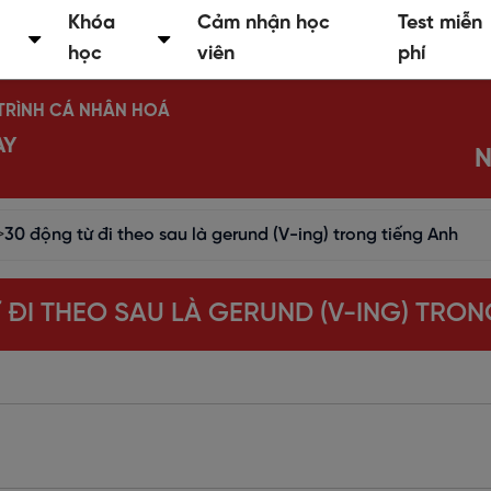
Khóa
Cảm nhận học
Test miễn
học
viên
phí
Ộ TRÌNH CÁ NHÂN HOÁ
AY
N
>
30 động từ đi theo sau là gerund (V-ing) trong tiếng Anh
 ĐI THEO SAU LÀ GERUND (V-ING) TRON