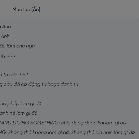
Mục lục
[Ẩn]
g Anh
g Anh
 câu làm chủ ngữ
ong câu
ố từ đặc biệt
ng câu đã có động từ hoặc danh từ
ho phép làm gì đó
ánh né làm gì đó
TAND DOING SOMETHING: chịu đựng được khi làm gì đó
 không thể không làm gì đó, không thể nín nhịn làm gì đó