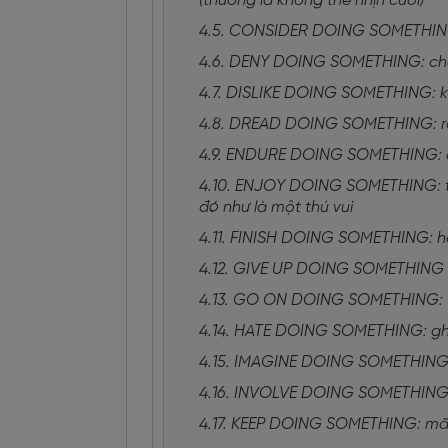
(thường là không thể nhịn cười)
4.5. CONSIDER DOING SOMETHING:
4.6. DENY DOING SOMETHING: chố
4.7. DISLIKE DOING SOMETHING: k
4.8. DREAD DOING SOMETHING: rất
4.9. ENDURE DOING SOMETHING: ch
4.10. ENJOY DOING SOMETHING: thíc
đó như là một thú vui
4.11. FINISH DOING SOMETHING: hoà
4.12. GIVE UP DOING SOMETHING 
4.13. GO ON DOING SOMETHING: ti
4.14. HATE DOING SOMETHING: gh
4.15. IMAGINE DOING SOMETHING:
4.16. INVOLVE DOING SOMETHING: đ
4.17. KEEP DOING SOMETHING: mãi l