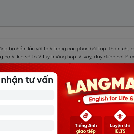
ng bị nhầm lẫn với to V trong các phần bài tập. Thậm chí, 
cả V-ing và to V tùy trường hợp. Vì vậy, đây được coi là 
nh. Đừng lo lắng, Langmaster sẽ giúp bạn chinh phục nó tr
 nhận tư vấn
từ trong tiếng Anh
anh động từ. Nó cũng được coi là một dạng động từ đặc bi
 thêm đuôi
V-ing
vào động từ ban đầu.