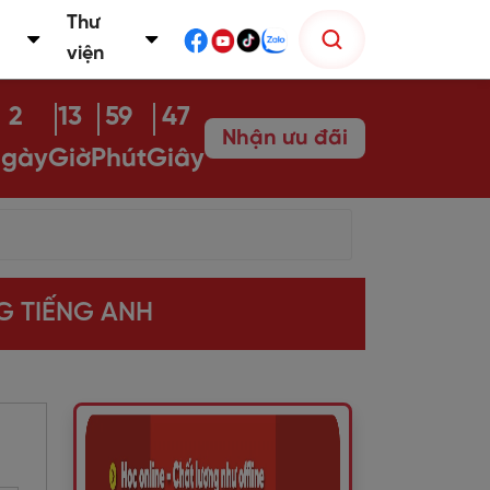
Thư
viện
2
13
59
46
Nhận ưu đãi
gày
Giờ
Phút
Giây
G TIẾNG ANH