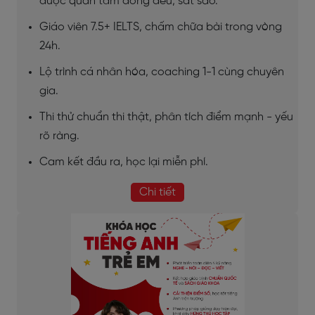
được quan tâm đồng đều, sát sao.
Giáo viên 7.5+ IELTS, chấm chữa bài trong vòng
24h.
Lộ trình cá nhân hóa, coaching 1-1 cùng chuyên
gia.
Thi thử chuẩn thi thật, phân tích điểm mạnh - yếu
rõ ràng.
Cam kết đầu ra, học lại miễn phí.
Chi tiết