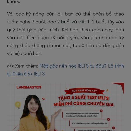
khai ý.
Với các kỹ năng còn lại, bạn có thể phân bổ theo
tuần: nghe 3 buổi, đọc 2 buổi và viết 1–2 buổi, tùy vào
quỹ thời gian của mình. Khi học theo cách này, bạn
vừa cải thiện được kỹ năng yếu, vừa giữ cho các kỹ
năng khác không bị mai một, từ đó tiến bộ đồng đều
và hiệu quả hơn.
>>> Xem thêm:
Mất gốc nên học IELTS từ đâu? Lộ trình
từ 0 lên 6.5+ IELTS