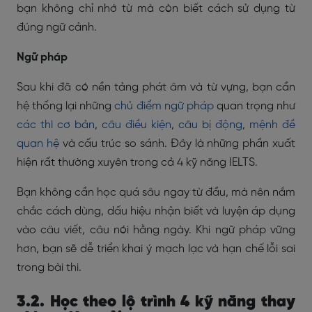
bạn không chỉ nhớ từ mà còn biết cách sử dụng từ
đúng ngữ cảnh.
Ngữ pháp
Sau khi đã có nền tảng phát âm và từ vựng, bạn cần
hệ thống lại những
chủ điểm ngữ pháp
quan trọng như
các thì cơ bản
,
câu điều kiện
,
câu bị động
,
mệnh đề
quan hệ
và cấu trúc so sánh. Đây là những phần xuất
hiện rất thường xuyên trong cả 4 kỹ năng IELTS.
Bạn không cần học quá sâu ngay từ đầu, mà nên nắm
chắc cách dùng, dấu hiệu nhận biết và luyện áp dụng
vào câu viết, câu nói hằng ngày. Khi ngữ pháp vững
hơn, bạn sẽ dễ triển khai ý mạch lạc và hạn chế lỗi sai
trong bài thi.
3.2. Học theo lộ trình 4 kỹ năng thay