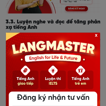
3.3. Luyện nghe và đọc để tăng phản
xạ tiếng Anh
x
Listening và Reading là hai kỹ năng rất phù hợp để
người đi làm luyện hằng ngày vì có thể tận dụng thời
gian ngắn trong ngày như lúc di chuyển, nghỉ trưa
hoặc trước khi ngủ. Với Listening, bạn nên nghe các
đoạn ngắn, nghe chậm trước rồi tăng dần tốc độ, sau
đó chép chính tả hoặc trả lời câu hỏi để kiểm tra mức
độ hiểu.
Với Reading, hãy luyện thói quen đọc tiếng Anh mỗi
ngày qua bài báo, bài blog hoặc tài liệu ngắn. Khi đọc,
Đăng ký nhận tư vấn
đừng cố hiểu từng từ một mà hãy tập trung nắm ý