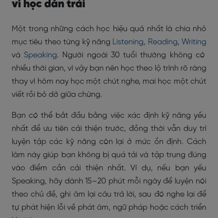
vì học dàn trải
Một trong những cách học hiệu quả nhất là chia nhỏ
mục tiêu theo từng kỹ năng
Listening
,
Reading
,
Writing
và
Speaking
. Người ngoài 30 tuổi thường không có
nhiều thời gian, vì vậy bạn nên học theo lộ trình rõ ràng
thay vì hôm nay học một chút nghe, mai học một chút
viết rồi bỏ dở giữa chừng.
Bạn có thể bắt đầu bằng việc xác định kỹ năng yếu
nhất để ưu tiên cải thiện trước, đồng thời vẫn duy trì
luyện tập các kỹ năng còn lại ở mức ổn định. Cách
làm này giúp bạn không bị quá tải và tập trung đúng
vào điểm cần cải thiện nhất. Ví dụ, nếu bạn yếu
Speaking, hãy dành 15–20 phút mỗi ngày để luyện nói
theo chủ đề, ghi âm lại câu trả lời, sau đó nghe lại để
tự phát hiện lỗi về phát âm, ngữ pháp hoặc cách triển