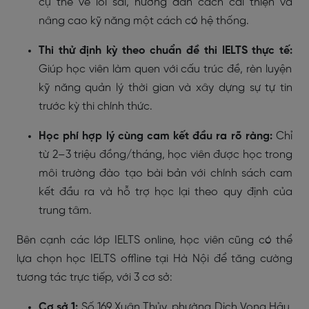
cụ thể về lỗi sai, hướng dẫn cách cải thiện và
nâng cao kỹ năng một cách có hệ thống.
Thi thử định kỳ theo chuẩn đề thi IELTS thực tế:
Giúp học viên làm quen với cấu trúc đề, rèn luyện
kỹ năng quản lý thời gian và xây dựng sự tự tin
trước kỳ thi chính thức.
Học phí hợp lý cùng cam kết đầu ra rõ ràng:
Chỉ
từ 2–3 triệu đồng/tháng, học viên được học trong
môi trường đào tạo bài bản với chính sách cam
kết đầu ra và hỗ trợ học lại theo quy định của
trung tâm.
Bên cạnh các lớp IELTS online, học viên cũng có thể
lựa chọn học IELTS offline tại Hà Nội để tăng cường
tương tác trực tiếp, với 3 cơ sở:
Cơ sở 1:
Số 169 Xuân Thủy, phường Dịch Vọng Hậu,