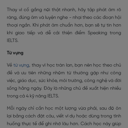
Thay vì cố gắng nói thật nhanh, hãy tập phát âm rõ
ràng, đúng âm và luyện nghe - nhại theo các đoạn hội
thoại ngắn. Khi phát âm chuẩn hơn, bạn sẽ tự tin hơn
khi giao tiếp và dễ cải thiện điểm Speaking trong
IELTS.
Từ vựng
Về
từ vựng
, thay vì học tràn lan, bạn nên học theo chủ
đề và ưu tiên những nhóm từ thường gặp như công
việc, giáo dục, sức khỏe, môi trường, công nghệ và đời
sống hằng ngày. Đây là những chủ đề xuất hiện nhiều
trong cả 4 kỹ năng IELTS.
Mỗi ngày chỉ cần học một lượng vừa phải, sau đó ôn
lại bằng cách đặt câu, viết ví dụ hoặc dùng trong tình
huống thực tế để ghi nhớ lâu hơn. Cách học này giúp