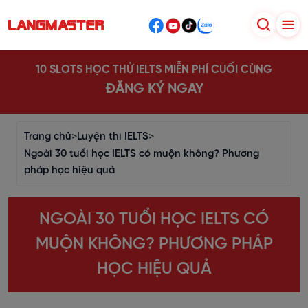
10 SLOTS HỌC THỬ IELTS MIỄN PHÍ CUỐI CÙNG
ĐĂNG KÝ NGAY
Trang chủ
>
Luyện thi IELTS
>
Ngoài 30 tuổi học IELTS có muộn không? Phương
pháp học hiệu quả
NGOÀI 30 TUỔI HỌC IELTS CÓ
MUỘN KHÔNG? PHƯƠNG PHÁP
HỌC HIỆU QUẢ