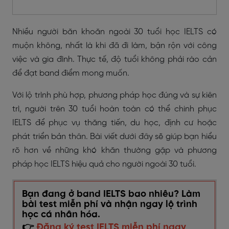
Nhiều người băn khoăn ngoài 30 tuổi học IELTS có
muộn không, nhất là khi đã đi làm, bận rộn với công
việc và gia đình. Thực tế, độ tuổi không phải rào cản
để đạt band điểm mong muốn.
Với lộ trình phù hợp, phương pháp học đúng và sự kiên
trì, người trên 30 tuổi hoàn toàn có thể chinh phục
IELTS để phục vụ thăng tiến, du học, định cư hoặc
phát triển bản thân. Bài viết dưới đây sẽ giúp bạn hiểu
rõ hơn về những khó khăn thường gặp và phương
pháp học IELTS hiệu quả cho người ngoài 30 tuổi.
Bạn đang ở band IELTS bao nhiêu? Làm
bài test miễn phí và nhận ngay lộ trình
học cá nhân hóa.
👉
Đăng ký test IELTS miễn phí ngay