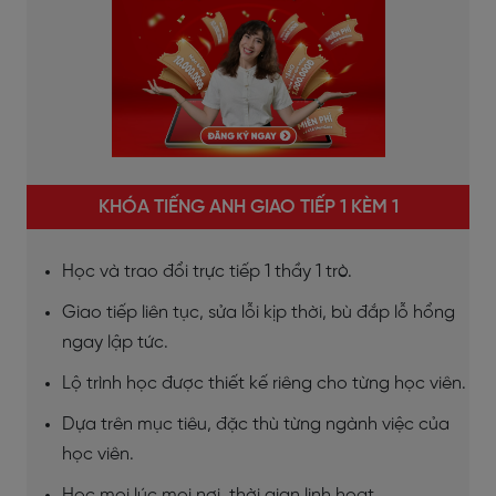
KHÓA TIẾNG ANH GIAO TIẾP 1 KÈM 1
Học và trao đổi trực tiếp 1 thầy 1 trò.
Giao tiếp liên tục, sửa lỗi kịp thời, bù đắp lỗ hổng
ngay lập tức.
Lộ trình học được thiết kế riêng cho từng học viên.
Dựa trên mục tiêu, đặc thù từng ngành việc của
học viên.
Học mọi lúc mọi nơi, thời gian linh hoạt.