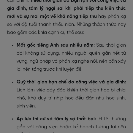
cản chính:
thiếu thời gian do bận rộn với công việc và
gia đình, tâm lý ngại sai khi phải tiếp thu kiến thức
mới và sự mai một về khả năng tiếp thu
hay phản xạ
so với độ tuổi thanh thiếu niên. Những thách thức này
bao gồm các khía cạnh cụ thể sau:
Mất gốc tiếng Anh sau nhiều năm:
Sau thời gian
dài không sử dụng, nhiều người quên gần hết từ
vựng, ngữ pháp và phản xạ nghe nói, nên cần xây
lại nền tảng trước khi luyện đề.
Quỹ thời gian hạn chế do công việc và gia đình:
Lịch làm việc dày đặc khiến thời gian học bị chia
nhỏ, khó duy trì nhịp học đều đặn như học sinh,
sinh viên.
Áp lực thi cử và tâm lý sợ thất bại:
IELTS thường
gắn với công việc hoặc kế hoạch tương lai nên