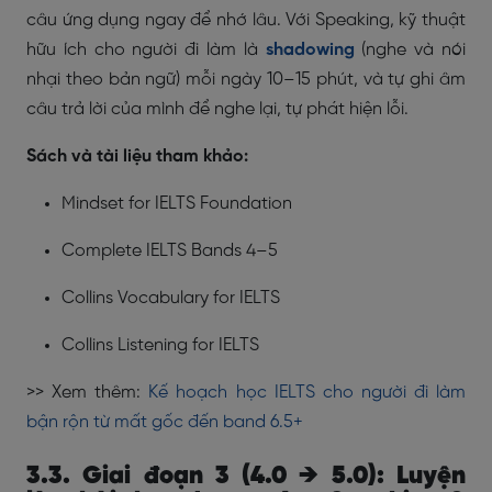
câu ứng dụng ngay để nhớ lâu. Với Speaking, kỹ thuật
hữu ích cho người đi làm là
shadowing
(nghe và nói
nhại theo bản ngữ) mỗi ngày 10–15 phút, và tự ghi âm
câu trả lời của mình để nghe lại, tự phát hiện lỗi.
Sách và tài liệu tham khảo:
Mindset for IELTS Foundation
Complete IELTS Bands 4–5
Collins Vocabulary for IELTS
Collins Listening for IELTS
>> Xem thêm:
Kế hoạch học IELTS cho người đi làm
bận rộn từ mất gốc đến band 6.5+
3.3. Giai đoạn 3 (4.0 → 5.0): Luyện