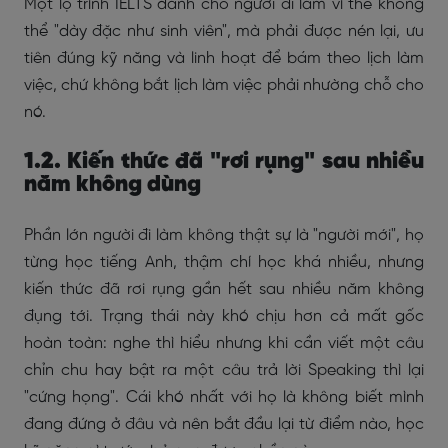
Một lộ trình IELTS dành cho người đi làm vì thế không
thể "dày đặc như sinh viên", mà phải được nén lại, ưu
tiên đúng kỹ năng và linh hoạt để bám theo lịch làm
việc, chứ không bắt lịch làm việc phải nhường chỗ cho
nó.
1.2. Kiến thức đã "rơi rụng" sau nhiều
năm không dùng
Phần lớn người đi làm không thật sự là "người mới", họ
từng học tiếng Anh, thậm chí học khá nhiều, nhưng
kiến thức đã rơi rụng gần hết sau nhiều năm không
đụng tới. Trạng thái này khó chịu hơn cả mất gốc
hoàn toàn: nghe thì hiểu nhưng khi cần viết một câu
chỉn chu hay bật ra một câu trả lời Speaking thì lại
"cứng họng". Cái khó nhất với họ là không biết mình
đang đứng ở đâu và nên bắt đầu lại từ điểm nào, học