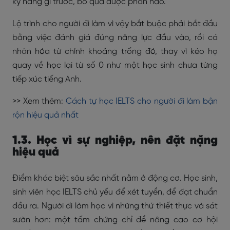
kỹ năng gì trước, bỏ qua được phần nào.
Lộ trình cho người đi làm vì vậy bắt buộc phải bắt đầu
bằng việc đánh giá đúng năng lực đầu vào, rồi cá
nhân hóa từ chính khoảng trống đó, thay vì kéo họ
quay về học lại từ số 0 như một học sinh chưa từng
tiếp xúc tiếng Anh.
>> Xem thêm:
Cách tự học IELTS cho người đi làm bận
rộn hiệu quả nhất
1.3. Học vì sự nghiệp, nên đặt nặng
hiệu quả
Điểm khác biệt sâu sắc nhất nằm ở động cơ. Học sinh,
sinh viên học IELTS chủ yếu để xét tuyển, để đạt chuẩn
đầu ra. Người đi làm học vì những thứ thiết thực và sát
sườn hơn: một tấm chứng chỉ để nâng cao cơ hội