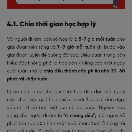
4.1. Chia thời gian học hợp lý
Với người đi làm, con số hợp lý là
5–7 giờ mỗi tuần
cho
giai đoạn nền tảng và
7–9 giờ mỗi tuần
khi bước vào
giai đoạn luyện đề cường độ cao. Điều quan trọng cần
hiểu: đây không phải là học dồn 7 tiếng vào một ngày
cuối tuần, mà là
chia đều thành các phiên nhỏ 30–60
phút rải khắp tuần
.
Lý do nằm ở cơ chế ghi nhớ: học đều đặn mỗi ngày
một chút hiệu quả hơn nhiều so với "học bù" dồn dập,
vốn chỉ khiến bạn kiệt sức rồi bỏ cuộc. Nguyên tắc
vàng cho người đi làm là
"ít nhưng đều",
mỗi ngày 45
phút liên tục còn hơn một buổi marathon 5 tiếng rồi
nghỉ cả tuần. Sự bền bỉ mới là thứ đưa bạn về đích,