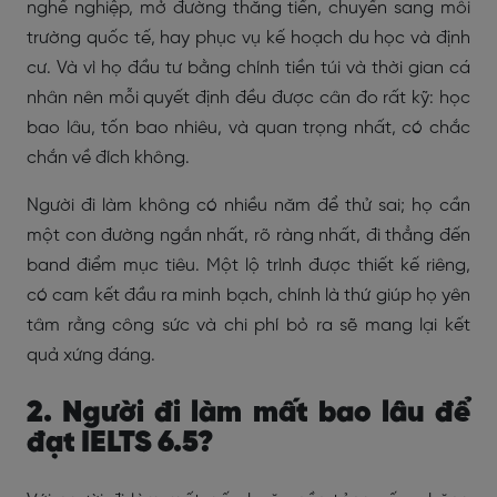
nghề nghiệp, mở đường thăng tiến, chuyển sang môi
trường quốc tế, hay phục vụ kế hoạch du học và định
cư. Và vì họ đầu tư bằng chính tiền túi và thời gian cá
nhân nên mỗi quyết định đều được cân đo rất kỹ: học
bao lâu, tốn bao nhiêu, và quan trọng nhất, có chắc
chắn về đích không.
Người đi làm không có nhiều năm để thử sai; họ cần
một con đường ngắn nhất, rõ ràng nhất, đi thẳng đến
band điểm mục tiêu. Một lộ trình được thiết kế riêng,
có cam kết đầu ra minh bạch, chính là thứ giúp họ yên
tâm rằng công sức và chi phí bỏ ra sẽ mang lại kết
quả xứng đáng.
2. Người đi làm mất bao lâu để
đạt IELTS 6.5?