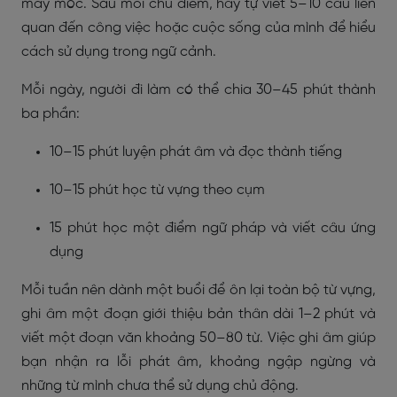
máy móc. Sau mỗi chủ điểm, hãy tự viết 5–10 câu liên
quan đến công việc hoặc cuộc sống của mình để hiểu
cách sử dụng trong ngữ cảnh.
Mỗi ngày, người đi làm có thể chia 30–45 phút thành
ba phần:
10–15 phút luyện phát âm và đọc thành tiếng
10–15 phút học từ vựng theo cụm
15 phút học một điểm ngữ pháp và viết câu ứng
dụng
Mỗi tuần nên dành một buổi để ôn lại toàn bộ từ vựng,
ghi âm một đoạn giới thiệu bản thân dài 1–2 phút và
viết một đoạn văn khoảng 50–80 từ. Việc ghi âm giúp
bạn nhận ra lỗi phát âm, khoảng ngập ngừng và
những từ mình chưa thể sử dụng chủ động.