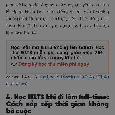
giảm số lượng đề tổng hợp và quay lại luyện sâu nhóm
lỗi đang khiến bạn mất điểm. Ví dụ, nếu Reading
thường sai Matching Headings, nên dành riêng một
tuần để phân tích và luyện dạng này thay vì tiếp tục
làm toàn bộ đề.
Học mãi mà IELTS không lên band? Học
thử IELTS miễn phí cùng giáo viên 7.5+,
chấm chữa lỗi sai ngay lập tức.
👉
Đăng ký học thử miễn phí ngay
>> Xem thêm:
Lộ trình học IELTS Writing từ 0 lên 7.0 hiệu
quả tại nhà
4. Học IELTS khi đi làm full-time:
Cách sắp xếp thời gian không
bỏ cuộc