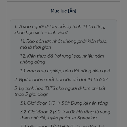
Mục lục
[Ẩn]
1. Vì sao người đi làm cần lộ trình IELTS riêng,
khác học sinh – sinh viên?
1.1. Rào cản lớn nhất không phải kiến thức,
mà là thời gian
1.2. Kiến thức đã "rơi rụng" sau nhiều năm
không dùng
1.3. Học vì sự nghiệp, nên đặt nặng hiệu quả
2. Người đi làm mất bao lâu để đạt IELTS 6.5?
3. Lộ trình học IELTS cho người đi làm chi tiết
theo 5 giai đoạn
3.1. Giai đoạn 1 (0 → 3.0): Dựng lại nền tảng
3.2. Giai đoạn 2 (3.0 → 4.0): Mở rộng từ vựng
theo chủ đề, luyện phản xạ Speaking
3.3. Giai đoạn 3 (4.0 → 5.0): Luyện làm bài