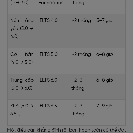
(0 → 3.0)
Foundation
tháng
Nền tảng
IELTS 4.0
~2 tháng
5–7 giờ
yếu (3.0 →
4.0)
Cơ bản
IELTS 5.0
~2 tháng
6–8 giờ
(4.0 → 5.0)
Trung cấp
IELTS 6.0
~2–3
6–8 giờ
(5.0 → 6.0)
tháng
Khá (6.0 →
IELTS 6.5+
~2–3
7–9 giờ
6.5+)
tháng
Một điều cần khẳng định rõ: bạn hoàn toàn có thể đạt