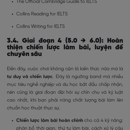
The Official Cambridge Guide to IELTS
Collins Reading for IELTS
Collins Writing for IELTS
3.4. Giai đoạn 4 (5.0 → 6.0): Hoàn
thiện chiến lược làm bài, luyện đề
chuyên sâu
Đến đây, cuộc chơi không còn là kiến thức nữa mà là
tư duy và chiến lược
. Đây là ngưỡng band mà nhiều
mục tiêu nghề nghiệp và du học bắt đầu chấp nhận,
nên cũng là giai đoạn đòi hỏi sự chỉn chu và kỷ luật
cao nhất, khi bạn phải nâng chất lượng bài làm lên
chuẩn học thuật thực sự.
Chiến lược làm bài hoàn chỉnh
cho cả 4 kỹ năng:
phân bổ thời gian, thứ tự làm bài, cách xử lý câu