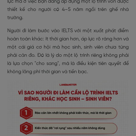
lực mà ở việc bạn đang áp dụng một lộ trình vốn được
thiết kế cho người có 4–5 năm ngồi trên ghế nhà
trường.
Người đi làm bước vào IELTS với một xuất phát điểm
hoàn toàn khác: ít thời gian hơn, áp lực rõ ràng hơn và
một cái giá cơ hội mà học sinh, sinh viên chưa từng
phải cân đo. Đó là lý do một lộ trình riêng không phải
là lựa chọn "cho sang", mà là điều kiện tiên quyết để
không lãng phí thời gian và tiền bạc.