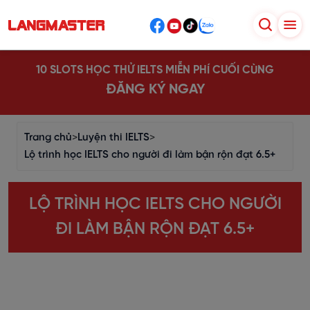
10 SLOTS HỌC THỬ IELTS MIỄN PHÍ CUỐI CÙNG
ĐĂNG KÝ NGAY
Trang chủ
>
Luyện thi IELTS
>
Lộ trình học IELTS cho người đi làm bận rộn đạt 6.5+
LỘ TRÌNH HỌC IELTS CHO NGƯỜI
ĐI LÀM BẬN RỘN ĐẠT 6.5+