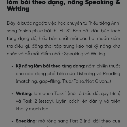
làm bài theo dạng, nâng Speaking &
Writing
Đây là bước ngoặt: việc học chuyển từ "hiểu tiếng Anh"
sang "chinh phục bài thi IELTS". Bạn bắt đầu bóc tách
từng dạng đề, hiểu bản chất mỗi câu hỏi muốn kiểm
tra điều gì, đồng thời tập trung kéo hai kỹ năng khó
nhằn và dễ mất điểm nhất: Speaking và Writing.
Kỹ năng làm bài theo từng dạng:
nắm chiến thuật
cho các dạng phổ biến của Listening và Reading
(matching, gap-filling, True/False/Not Given…)
Writing:
làm quen Task 1 (mô tả biểu đồ, quy trình)
và Task 2 (essay), luyện cách lên dàn ý và triển
khai ý mạch lạc
Speaking:
mở rộng sang Part 2 (nói dài theo cue