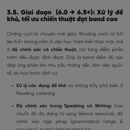
3.5. Giai đoạn (6.0 → 6.5+): Xử lý đề
khó, tối ưu chiến thuật đạt band cao
Chặng cuối là chuyện mài giũa. Khoảng cách từ 6.0
lên 6.5+ không nằm ở việc học thêm kiến thức mới, mà
ở
độ chính xác và chiến thuật,
nơi từng điểm phần
trăm đều được định đoạt. Đây là band điểm đủ sức
đáp ứng phần lớn nhu cầu thăng tiến, làm việc quốc
tế, du học hoặc định cư.
Xử lý các dạng đề khó
và những bẫy phổ biến ở
Reading, Listening
Độ chính xác trong Speaking và Writing:
trau
chuốt độ đa dạng từ vựng (lexical resource), độ
chính xác ngữ pháp (grammatical range &
accuracy), sự trôi chảy và mạch lạc