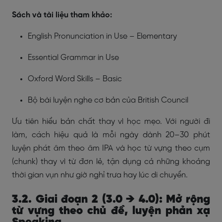
Sách và tài liệu tham khảo:
English Pronunciation in Use – Elementary
Essential Grammar in Use
Oxford Word Skills – Basic
Bộ bài luyện nghe cơ bản của British Council
Ưu tiên hiểu bản chất thay vì học mẹo. Với người đi
làm, cách hiệu quả là mỗi ngày dành 20–30 phút
luyện phát âm theo âm IPA và học từ vựng theo cụm
(chunk) thay vì từ đơn lẻ, tận dụng cả những khoảng
thời gian vụn như giờ nghỉ trưa hay lúc di chuyển.
3.2. Giai đoạn 2 (3.0 → 4.0): Mở rộng
từ vựng theo chủ đề, luyện phản xạ