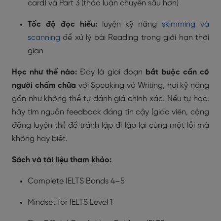
card) và Part 3 (thảo luận chuyên sâu hơn)
Tốc độ đọc hiểu:
luyện kỹ năng
skimming và
scanning
để xử lý bài Reading trong giới hạn thời
gian
Học như thế nào:
Đây là giai đoạn
bắt buộc cần có
người chấm chữa
với Speaking và Writing, hai kỹ năng
gần như không thể tự đánh giá chính xác. Nếu tự học,
hãy tìm nguồn feedback đáng tin cậy (giáo viên, cộng
đồng luyện thi) để tránh lặp đi lặp lại cùng một lỗi mà
không hay biết.
Sách và tài liệu tham khảo:
Complete IELTS Bands 4–5
Mindset for IELTS Level 1