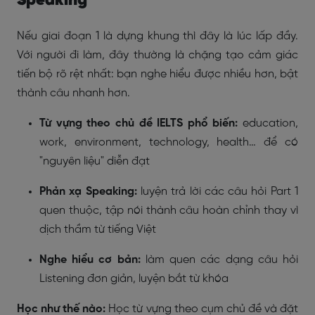
Speaking
Nếu giai đoạn 1 là dựng khung thì đây là lúc lấp đầy.
Với người đi làm, đây thường là chặng tạo cảm giác
tiến bộ rõ rệt nhất: bạn nghe hiểu được nhiều hơn, bật
thành câu nhanh hơn.
Từ vựng theo chủ đề IELTS phổ biến:
education,
work, environment, technology, health… để có
"nguyên liệu" diễn đạt
Phản xạ Speaking:
luyện trả lời các câu hỏi Part 1
quen thuộc, tập nói thành câu hoàn chỉnh thay vì
dịch thầm từ tiếng Việt
Nghe hiểu cơ bản:
làm quen các dạng câu hỏi
Listening đơn giản, luyện bắt từ khóa
Học như thế nào:
Học từ vựng theo cụm chủ đề và đặt