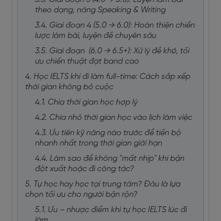
theo dạng, nâng Speaking & Writing
3.4. Giai đoạn 4 (5.0 → 6.0): Hoàn thiện chiến
lược làm bài, luyện đề chuyên sâu
3.5. Giai đoạn (6.0 → 6.5+): Xử lý đề khó, tối
ưu chiến thuật đạt band cao
4. Học IELTS khi đi làm full-time: Cách sắp xếp
thời gian không bỏ cuộc
4.1. Chia thời gian học hợp lý
4.2. Chia nhỏ thời gian học vào lịch làm việc
4.3. Ưu tiên kỹ năng nào trước để tiến bộ
nhanh nhất trong thời gian giới hạn
4.4. Làm sao để không "mất nhịp" khi bận
đột xuất hoặc đi công tác?
5. Tự học hay học tại trung tâm? Đâu là lựa
chọn tối ưu cho người bận rộn?
5.1. Ưu – nhược điểm khi tự học IELTS lúc đi
làm