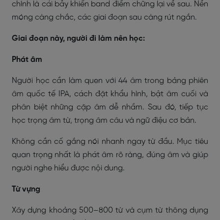
chính là cái bẫy khiến band điểm chững lại về sau. Nền
móng càng chắc, các giai đoạn sau càng rút ngắn.
Giai đoạn này, người đi làm nên học:
Phát âm
Người học cần làm quen với 44 âm trong bảng phiên
âm quốc tế IPA, cách đặt khẩu hình, bật âm cuối và
phân biệt những cặp âm dễ nhầm. Sau đó, tiếp tục
học trọng âm từ, trọng âm câu và ngữ điệu cơ bản.
Không cần cố gắng nói nhanh ngay từ đầu. Mục tiêu
quan trọng nhất là phát âm rõ ràng, đúng âm và giúp
người nghe hiểu được nội dung.
Từ vựng
Xây dựng khoảng 500–800 từ và cụm từ thông dụng