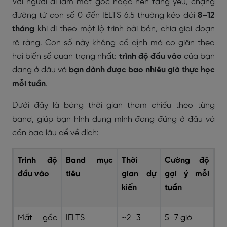
Với người đi làm mất gốc hoặc nền tảng yếu, chặng
đường từ con số 0 đến IELTS 6.5 thường kéo dài
8–12
tháng
khi đi theo một lộ trình bài bản, chia giai đoạn
rõ ràng. Con số này không cố định mà co giãn theo
hai biến số quan trọng nhất:
trình độ đầu vào
của bạn
đang ở đâu và
bạn dành được bao nhiêu giờ thực học
mỗi tuần
.
Dưới đây là bảng thời gian tham chiếu theo từng
band, giúp bạn hình dung mình đang đứng ở đâu và
cần bao lâu để về đích:
Trình độ
Band mục
Thời
Cường độ
đầu vào
tiêu
gian dự
gợi ý mỗi
kiến
tuần
Mất gốc
IELTS
~2–3
5–7 giờ