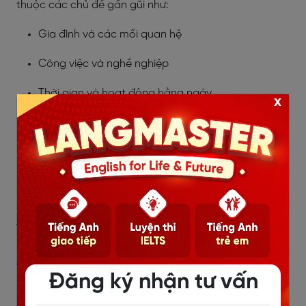
thuộc các chủ đề gần gũi như:
Gia đình và các mối quan hệ
Công việc và nghề nghiệp
Thời gian và hoạt động hằng ngày
x
Nhà cửa và nơi ở
Ăn uống, mua sắm, sức khỏe
Phương tiện và du lịch
Nên học từ vựng theo cụm thay vì học từng từ riêng lẻ.
Ví dụ, thay vì chỉ học từ “deadline”, hãy học cả cụm
“meet a deadline”, “miss a deadline” và “work under a
tight deadline”.
Đăng ký nhận tư vấn
Ngữ pháp