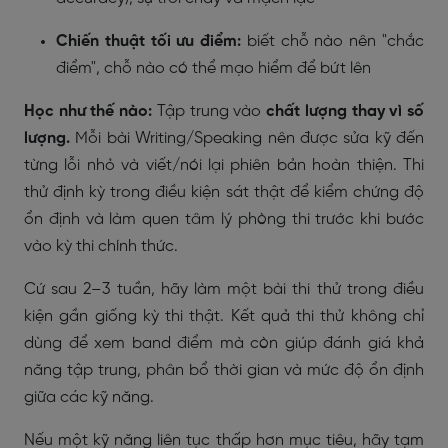
Chiến thuật tối ưu điểm:
biết chỗ nào nên "chắc
điểm", chỗ nào có thể mạo hiểm để bứt lên
Học như thế nào:
Tập trung vào
chất lượng thay vì số
lượng.
Mỗi bài Writing/Speaking nên được sửa kỹ đến
từng lỗi nhỏ và viết/nói lại phiên bản hoàn thiện. Thi
thử định kỳ trong điều kiện sát thật để kiểm chứng độ
ổn định và làm quen tâm lý phòng thi trước khi bước
vào kỳ thi chính thức.
Cứ sau 2–3 tuần, hãy làm một bài thi thử trong điều
kiện gần giống kỳ thi thật. Kết quả thi thử không chỉ
dùng để xem band điểm mà còn giúp đánh giá khả
năng tập trung, phân bổ thời gian và mức độ ổn định
giữa các kỹ năng.
Nếu một kỹ năng liên tục thấp hơn mục tiêu, hãy tạm