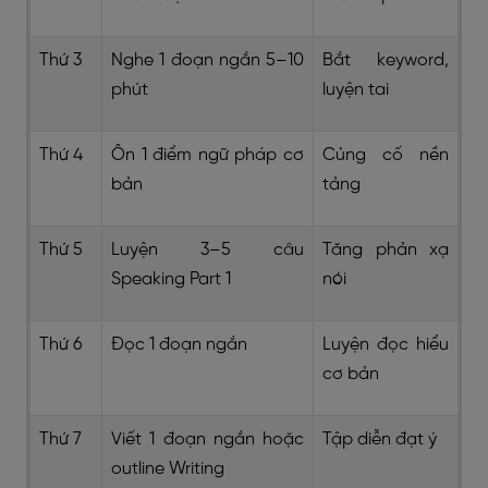
Thứ 3
Nghe 1 đoạn ngắn 5–10
Bắt keyword,
phút
luyện tai
Thứ 4
Ôn 1 điểm ngữ pháp cơ
Củng cố nền
bản
tảng
Thứ 5
Luyện 3–5 câu
Tăng phản xạ
Speaking Part 1
nói
Thứ 6
Đọc 1 đoạn ngắn
Luyện đọc hiểu
cơ bản
Thứ 7
Viết 1 đoạn ngắn hoặc
Tập diễn đạt ý
outline Writing