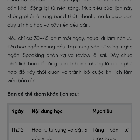
cần khởi động lại từ nền tảng. Mục tiêu của lịch này
không phải là tăng band thật nhanh, mà là giúp bạn
duy trì nhịp học và xây nền đều đặn.
Nếu chỉ có 30–45 phút mỗi ngày, người đi làm nên ưu
tiên học ngắn nhưng đều, tập trung vào từ vựng, nghe
ngắn, Speaking phản xạ và review lỗi sai. Đây chưa
phải lịch học để tăng band nhanh, nhưng là cách phù
hợp để xây thói quen và tránh bỏ cuộc khi lịch làm
việc bận rộn.
Bạn có thể tham khảo lịch sau:
Ngày
Nội dung học
Mục tiêu
Thứ 2
Học 10 từ vựng và đặt 5
Tăng vốn từ
câu ví dụ
theo topic