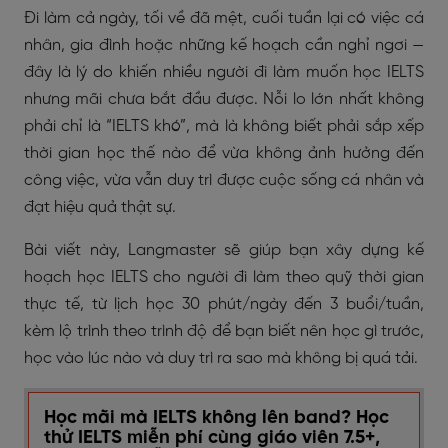
Đi làm cả ngày, tối về đã mệt, cuối tuần lại có việc cá
nhân, gia đình hoặc những kế hoạch cần nghỉ ngơi —
đây là lý do khiến nhiều người đi làm muốn học IELTS
nhưng mãi chưa bắt đầu được. Nỗi lo lớn nhất không
phải chỉ là “IELTS khó”, mà là không biết phải sắp xếp
thời gian học thế nào để vừa không ảnh hưởng đến
công việc, vừa vẫn duy trì được cuộc sống cá nhân và
đạt hiệu quả thật sự.
Bài viết này, Langmaster sẽ giúp bạn xây dựng kế
hoạch học IELTS cho người đi làm theo quỹ thời gian
thực tế, từ lịch học 30 phút/ngày đến 3 buổi/tuần,
kèm lộ trình theo trình độ để bạn biết nên học gì trước,
học vào lúc nào và duy trì ra sao mà không bị quá tải.
Học mãi mà IELTS không lên band? Học
thử IELTS miễn phí cùng giáo viên 7.5+,