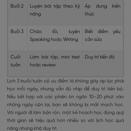
Buổi 2
Luyện bài tập theo kỹ
Áp dụng kiến
năng
thức
Buổi 3
Chữa lỗi, luyện
Biết điểm yếu
Speaking hoặc Writing
cần sửa
Cuối
Làm bài tập, mini test
Duy trì tiến độ
tuần
hoặc review
Lịch 3 buổi/tuần có ưu điểm là không gây áp lực phải
học mỗi ngày, nhưng vẫn đủ nhịp để duy trì tiến bộ.
Nếu kết hợp với các phiên ôn ngắn 10–20 phút vào
những ngày còn lại, bạn sẽ không bị mất mạch học.
Với người đi làm bận rộn, một kế hoạch học đúng quỹ
thời gian sẽ hiệu quả hơn nhiều so với lịch học quá
nặng nhưng khó duy trì.