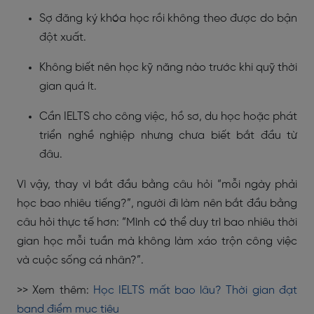
Sợ đăng ký khóa học rồi không theo được do bận
đột xuất.
Không biết nên học kỹ năng nào trước khi quỹ thời
gian quá ít.
Cần IELTS cho công việc, hồ sơ, du học hoặc phát
triển nghề nghiệp nhưng chưa biết bắt đầu từ
đâu.
Vì vậy, thay vì bắt đầu bằng câu hỏi “mỗi ngày phải
học bao nhiêu tiếng?”, người đi làm nên bắt đầu bằng
câu hỏi thực tế hơn: “Mình có thể duy trì bao nhiêu thời
gian học mỗi tuần mà không làm xáo trộn công việc
và cuộc sống cá nhân?”.
>> Xem thêm:
Học IELTS mất bao lâu? Thời gian đạt
band điểm mục tiêu