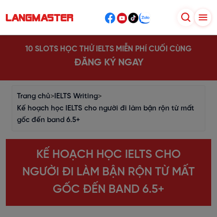
10 SLOTS HỌC THỬ IELTS MIỄN PHÍ CUỐI CÙNG
ĐĂNG KÝ NGAY
Trang chủ
>
IELTS Writing
>
Kế hoạch học IELTS cho người đi làm bận rộn từ mất
gốc đến band 6.5+
KẾ HOẠCH HỌC IELTS CHO
NGƯỜI ĐI LÀM BẬN RỘN TỪ MẤT
GỐC ĐẾN BAND 6.5+