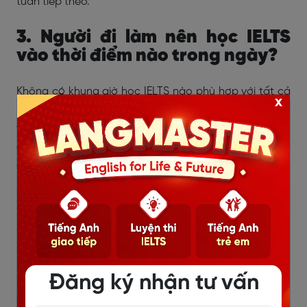
tuần tiếp theo.
3. Người đi làm nên học IELTS
vào thời điểm nào trong ngày?
Không có khung giờ học IELTS nào phù hợp với tất cả
x
người đi làm. Khung giờ tốt nhất là thời điểm bạn có
thể duy trì đều đặn mà không ảnh hưởng quá nhiều
đến công việc, sức khỏe và lịch cá nhân. Dưới đây là
các lựa chọn phổ biến để bạn cân nhắc.
Đăng ký nhận tư vấn