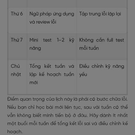
Thứ 6
Ngữ pháp ứng dụng
Tập trung lỗi lặp lại
và review lỗi
Thứ 7
Mini test 1–2 kỹ
Không cần full test
năng
mỗi tuần
Chủ
Tổng kết tuần và
Điều chỉnh kỹ năng
nhật
lập kế hoạch tuần
yếu
mới
Điểm quan trọng của lịch này là phải có bước chữa lỗi.
Nếu bạn chỉ học bài mới liên tục, sau vài tuần có thể
vẫn không biết mình tiến bộ ở đâu. Hãy dành ít nhất
một buổi mỗi tuần để tổng kết lỗi sai và điều chỉnh kế
hoạch.