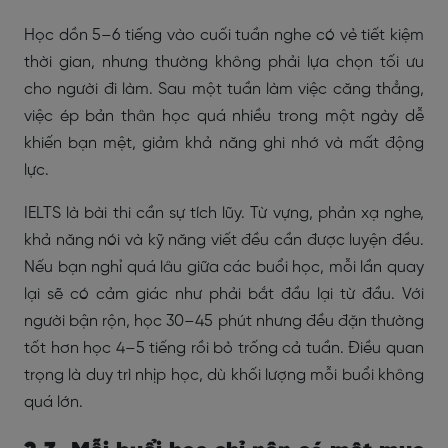
Học dồn 5–6 tiếng vào cuối tuần nghe có vẻ tiết kiệm
thời gian, nhưng thường không phải lựa chọn tối ưu
cho người đi làm. Sau một tuần làm việc căng thẳng,
việc ép bản thân học quá nhiều trong một ngày dễ
khiến bạn mệt, giảm khả năng ghi nhớ và mất động
lực.
IELTS là bài thi cần sự tích lũy. Từ vựng, phản xạ nghe,
khả năng nói và kỹ năng viết đều cần được luyện đều.
Nếu bạn nghỉ quá lâu giữa các buổi học, mỗi lần quay
lại sẽ có cảm giác như phải bắt đầu lại từ đầu. Với
người bận rộn, học 30–45 phút nhưng đều đặn thường
tốt hơn học 4–5 tiếng rồi bỏ trống cả tuần. Điều quan
trọng là duy trì nhịp học, dù khối lượng mỗi buổi không
quá lớn.