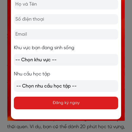
3.1. Học IELTS buổi sáng trước khi đi
làm
Khu vực bạn đang sinh sống
Buổi sáng phù hợp với những người dễ mệt vào buổi
tối hoặc thường xuyên phải tăng ca. Khi học vào buổi
Nhu cầu học tập
sáng, đầu óc thường tỉnh táo hơn, ít bị ảnh hưởng bởi
các việc phát sinh trong ngày. Đây là khung giờ phù
hợp để học những phần cần sự tập trung như
Reading, Writing, ngữ pháp hoặc từ vựng học thuật.
Đăng ký ngay
Bạn không cần dậy quá sớm để học 2 tiếng. Với người
mới bắt đầu, 30–60 phút buổi sáng đã đủ để duy trì
thói quen. Ví dụ, bạn có thể dành 20 phút học từ vựng,