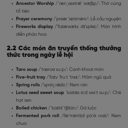
Ancestor Worship
/ˈænˌsestrəl ˈwɜrʃɪp/: Thờ cúng
tổ tiên
Prayer ceremony
/'preər 'sɛrɪməni/: Lễ cầu nguyện
Fireworks display
/'faɪərwɜrks dɪ'spleɪ/: Màn trình
diễn pháo hoa
2.2 Các món ăn truyền thống thưởng
thức trong ngày lễ hội
Taro soup
/'tæroʊ suːp/: Canh khoai môn
Five-fruit
tray
/'faɪv 'fruːt 'treɪ/: Mâm ngũ quả
Spring rolls
/'sprɪŋ rəʊlz/: Nem rán
Lotus seed sweet soup
ˈloʊtəs siːd swiːt suːp/: Chè
hạt sen
Boiled chicken
/ˈbɔɪld 'tʃɪkɪn/: Gà luộc
Fermented pork roll
/fər'mɛntɪd pɔːrk roʊl/: Nem
chua