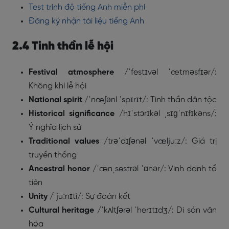
Test trình độ tiếng Anh miễn phí
Đăng ký nhận tài liệu tiếng Anh
2.4 Tinh thần lễ hội
Festival atmosphere
/ˈfestɪvəl ˈætməsfɪər/:
Không khí lễ hội
National spirit
/ˈnæʃənl ˈspɪrɪt/: Tinh thần dân tộc
Historical significance
/hɪˈstɔrɪkəl ˌsɪɡˈnɪfɪkəns/:
Ý nghĩa lịch sử
Traditional values
/trəˈdɪʃənəl ˈvæljuːz/: Giá trị
truyền thống
Ancestral honor
/ˈænˌsestrəl ˈɑnər/: Vinh danh tổ
tiên
Unity
/ˈjuːnɪti/: Sự đoàn kết
Cultural heritage
/ˈkʌltʃərəl ˈherɪtɪdʒ/: Di sản văn
hóa