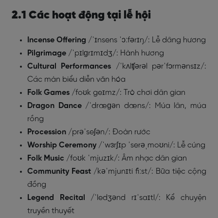
2.1 Các hoạt động tại lễ hội
Incense Offering
/ˈɪnsens ˈɔːfərɪŋ/: Lễ dâng hương
Pilgrimage
/ˈpɪlɡrɪmɪdʒ/: Hành hương
Cultural Performances
/ˈkʌlʧərəl pərˈfɔrmənsɪz/:
Các màn biểu diễn văn hóa
Folk Games
/foʊk geɪmz/: Trò chơi dân gian
Dragon Dance
/ˈdræɡən dæns/: Múa lân, múa
rồng
Procession
/prəˈseʃən/: Đoàn rước
Worship Ceremony
/ˈwɜrʃɪp ˈserəˌmoʊni/: Lễ cúng
Folk Music
/foʊk ˈmjuzɪk/: Âm nhạc dân gian
Community Feast
/kəˈmjunɪti fiːst/: Bữa tiệc cộng
đồng
Legend Recital
/ˈledʒənd rɪˈsaɪtl/: Kể chuyện
truyền thuyết