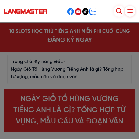
10 SLOTS HỌC THỬ TIẾNG ANH MIỄN PHÍ CUỐI CÙNG
ĐĂNG KÝ NGAY
Trang chủ
>
Kỹ năng viết
>
Ngày Giỗ Tổ Hùng Vương Tiếng Anh là gì? Tổng hợp
từ vựng, mẫu câu và đoạn văn
NGÀY GIỖ TỔ HÙNG VƯƠNG
TIẾNG ANH LÀ GÌ? TỔNG HỢP TỪ
VỰNG, MẪU CÂU VÀ ĐOẠN VĂN