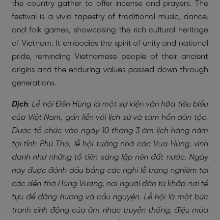
the country gather to offer incense and prayers. The
festival is a vivid tapestry of traditional music, dance,
and folk games, showcasing the rich cultural heritage
of Vietnam. It embodies the spirit of unity and national
pride, reminding Vietnamese people of their ancient
origins and the enduring values passed down through
generations.
Dịch
: Lễ hội Đền Hùng là một sự kiện văn hóa tiêu biểu
của Việt Nam, gắn liền với lịch sử và tâm hồn dân tộc.
Được tổ chức vào ngày 10 tháng 3 âm lịch hàng năm
tại tỉnh Phú Thọ, lễ hội tưởng nhớ các Vua Hùng, vinh
danh như những tổ tiên sáng lập nên đất nước. Ngày
này được đánh dấu bằng các nghi lễ trang nghiêm tại
các đền thờ Hùng Vương, nơi người dân từ khắp nơi tề
tựu để dâng hương và cầu nguyện. Lễ hội là một bức
tranh sinh động của âm nhạc truyền thống, điệu múa