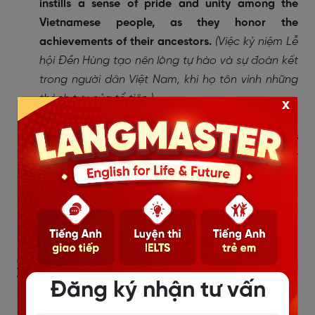
instills a sense of pride and unity among the
Vietnamese people, as they honor the
achievements of their ancestors.
(Việc kỷ niệm Lễ
hội Đền Hùng tạo nên lòng tự hào và sự đoàn kết
trong người dân Việt Nam, khi họ tôn vinh những
thành tựu của tổ tiên.)
x
The Hùng Kings' Temple Festival serves as a living
museum, showcasing the traditions and beliefs
that have shaped Vietnamese society over
millennia.
(Lễ hội Đền Hùng phục vụ như một bảo
tàng sống, trưng bày các truyền thống và niềm tin
đã hình thành nên xã hội Việt Nam qua hàng ngàn
năm.)
3.2 Mô tả không khí ngày Giỗ tổ Hùng
Vương
Đăng ký nhận tư vấn