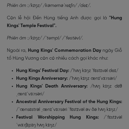
Phiên âm :/kɪŋz/ /kəmeməˈreɪʃn/ /deɪ/.
Còn lễ hội Đền Hùng tiếng Anh được gọi là
"Hung
Kings' Temple Festival".
Phiên âm :/kɪŋz/ /ˈtempl/ /ˈfestəvl/.
Ngoài ra,
Hung Kings' Commemoration Day
ngày Giỗ
tổ Hùng Vương còn có nhiều cách gọi khác như:
Hung Kings' Festival Day:
/'hʌŋ kɪŋz 'fɛstɪvəl deɪ/
Hung Kings Anniversary:
/'hʌŋ kɪŋz ænɪ'vɜːrsəri/
Hung Kings' Death Anniversary:
/hʌŋ kɪŋz dɛθ
ˌænɪˈvɜːrsəri/
Ancestral Anniversary Festival of the Hung Kings:
/ˈænsɛstrəl ˌænɪˈvɜːrsəri ˈfɛstɪvəl əv ðə hʌŋ kɪŋz/
Festival Worshipping Hung Kings:
/ˈfɛstɪvəl
ˈwɜːrʃɪpɪŋ hʌŋ kɪŋz/