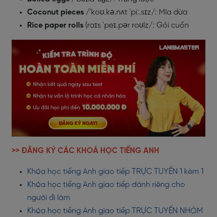
Coconut pieces
/'koʊ.kə.nʌt 'piː.sɪz/: Mía dừa
Rice paper rolls
(raɪs 'peɪ.pər roʊlz/: Gỏi cuốn
>> ĐĂNG KÝ CÁC KHOÁ HỌC TIẾNG ANH
Khóa học tiếng Anh giao tiếp TRỰC TUYẾN 1 kèm 1
Khóa học tiếng Anh giao tiếp dành riêng cho
người đi làm
Khóa học tiếng Anh giao tiếp TRỰC TUYẾN NHÓM