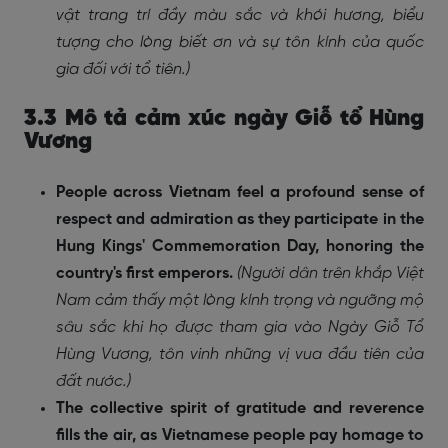
vật trang trí đầy màu sắc
và khói hương, biểu
tượng cho lòng biết ơn và sự tôn kính của quốc
gia đối với tổ tiên.)
3.3 Mô tả cảm xúc ngày Giỗ tổ Hùng
Vương
People across Vietnam feel a profound sense of
respect and admiration as they participate in the
Hung Kings' Commemoration Day, honoring the
country's first emperors.
(Người dân trên khắp Việt
Nam cảm thấy một lòng kính trọng và ngưỡng mộ
sâu sắc khi họ được tham gia vào Ngày Giỗ Tổ
Hùng Vương, tôn vinh những vị vua đầu tiên của
đất nước.)
The collective spirit of gratitude and reverence
fills the air, as Vietnamese people pay homage to