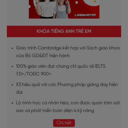
KHÓA TIẾNG ANH TRẺ EM
Giáo trình Cambridge kết hợp với Sách giáo khoa
của Bộ GD&ĐT hiện hành
100% giáo viên đạt chứng chỉ quốc tế IELTS
7.0+/TOEIC 900+
X3 hiệu quả với các Phương pháp giảng dạy hiện
đại
Lộ trình học cá nhân hóa, con được quan tâm sát
sao và phát triển toàn diện 4 kỹ năng
Chi tiết