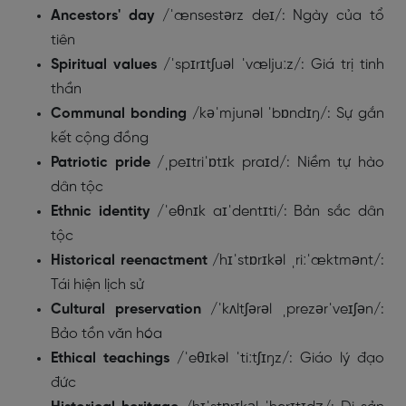
Ancestors' day
/ˈænsestərz deɪ/: Ngày của tổ
tiên
Spiritual values
/ˈspɪrɪtʃuəl ˈvæljuːz/: Giá trị tinh
thần
Communal bonding
/kəˈmjunəl ˈbɒndɪŋ/: Sự gắn
kết cộng đồng
Patriotic pride
/ˌpeɪtriˈɒtɪk praɪd/: Niềm tự hào
dân tộc
Ethnic identity
/ˈeθnɪk aɪˈdentɪti/: Bản sắc dân
tộc
Historical reenactment
/hɪˈstɒrɪkəl ˌriːˈæktmənt/:
Tái hiện lịch sử
Cultural preservation
/ˈkʌltʃərəl ˌprezərˈveɪʃən/:
Bảo tồn văn hóa
Ethical teachings
/ˈeθɪkəl ˈtiːtʃɪŋz/: Giáo lý đạo
đức