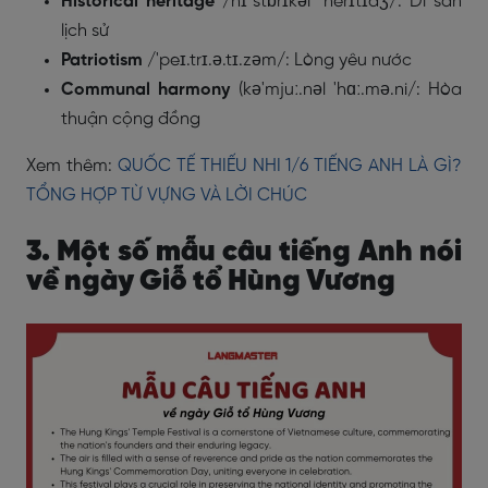
Historical heritage
/hɪˈstɒrɪkəl ˈherɪtɪdʒ/: Di sản
lịch sử
Patriotism
/'peɪ.trɪ.ə.tɪ.zəm/: Lòng yêu nước
Communal harmony
(kə'mjuː.nəl 'hɑː.mə.ni/: Hòa
thuận cộng đồng
Xem thêm:
QUỐC TẾ THIẾU NHI 1/6 TIẾNG ANH LÀ GÌ?
TỔNG HỢP TỪ VỰNG VÀ LỜI CHÚC
3. Một số mẫu câu tiếng Anh nói
về ngày Giỗ tổ Hùng Vương