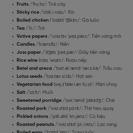
Fruits
/'fruːts/: Trái cây
Sticky rice
/'stɪk.i raɪs/: Xôi
Boiled chicken
(ˈbɔɪld 'tʃɪkɪn/: Gà luộc
Tea
/'tiː/: Trà
Votive papers
/'voʊ.tɪv 'peɪ.pərz/: Tiền vàng mã
Candles
/'kændlz/: Nến
Joss paper
/'dʒɒs 'peɪ.pər/: Giấy tiền vàng
Rice wine
(raɪs 'waɪn/: Rượu nếp
Betel and areca
/'bet.əl ænd 'ær.ɪ.kə/: Trầu cau
Lotus seeds
/'loʊ.təs siːdz/: Hạt sen
Vegetarian food
(vej.ɪ'tɛər.i.ən fuːd/: Món chay
Salt
/'sɔːlt/: Muối
Sweetened porridge
/'swiː.tənd 'pɒrɪdʒ/: Chè
Roasted pork
/'roʊ.stɪd pɔːrk/: Thịt heo quay
Pickled onions
/'pɪk.əld 'ʌn.jənz/: Củ kiệu
Roasted peanuts
/'roʊ.stɪd 'piː.nʌts/: Lạc rang
Boiled eggs
/'bɔɪld 'ɛɡz/: Trứng luộc