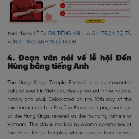
Xem thêm:
LỄ TẠ ƠN TIẾNG ANH LÀ GÌ? TRỌN BỘ TỪ
VỰNG TIẾNG ANH VỀ LỄ TẠ ƠN
4. Đoạn văn nói về lễ hội Đền
Hùng bằng tiếng Anh
The Hùng Kings' Temple Festival is a quintessential
cultural event in Vietnam, deeply rooted in the nation's
history and soul. Celebrated on the 10th day of the
third lunar month in Phu Tho Province, it pays homage
to the Hung Kings, revered as the founding fathers of
Vietnam. This day is marked by solemn ceremonies at
the Hùng Kings' Temples, where people from across