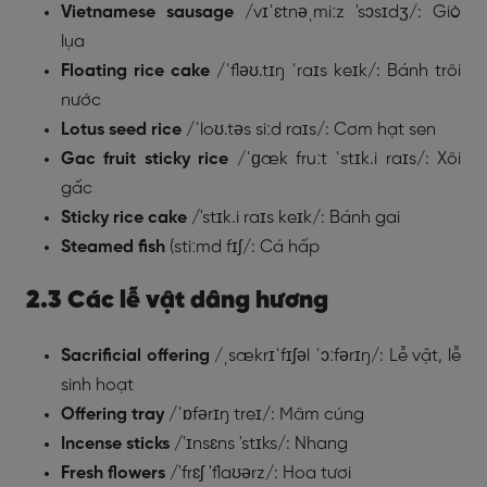
Vietnamese sausage
/vɪˈɛtnəˌmiːz 'sɔsɪdʒ/: Giò
lụa
Floating rice cake
/ˈfləʊ.tɪŋ ˈraɪs keɪk/: Bánh trôi
nước
Lotus seed rice
/ˈloʊ.təs siːd raɪs/: Cơm hạt sen
Gac fruit sticky rice
/ˈɡæk fruːt ˈstɪk.i raɪs/: Xôi
gấc
Sticky rice cake
/'stɪk.i raɪs keɪk/: Bánh gai
Steamed fish
(stiːmd fɪʃ/: Cá hấp
2.3 Các lễ vật dâng hương
Sacrificial offering
/ˌsækrɪˈfɪʃəl ˈɔːfərɪŋ/: Lễ vật, lễ
sinh hoạt
Offering tray
/ˈɒfərɪŋ treɪ/: Mâm cúng
Incense sticks
/'ɪnsɛns 'stɪks/: Nhang
Fresh flowers
/'frɛʃ 'flaʊərz/: Hoa tươi