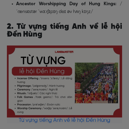
Ancestor Worshipping Day of Hung Kings:
/
ˈænsɛstər ˈwɜːrʃɪpɪŋ deɪ əv hʌŋ kɪŋz/
2. Từ vựng tiếng Anh về lễ hội
Đền Hùng
Từ vựng tiếng Anh về lễ hội Đền Hùng