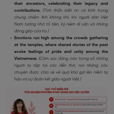
their ancestors, celebrating their legacy and
contributions.
(Tinh thần biết ơn và kính trọng
chung chiếm lĩnh không khí, khi người dân Việt
Nam tưởng nhớ tổ tiên, kỷ niệm di sản và những
đóng góp của họ.)
Emotions run high among the crowds gathering
at the temples, where shared stories of the past
evoke feelings of pride and unity among the
Vietnamese.
(Cảm xúc dâng cao trong số những
người tụ tập tại các đền thờ, nơi những câu
chuyện được chia sẻ về quá khứ gợi lên niềm tự
hào và sự đoàn kết giữa người Việt.)