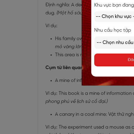
Định nghĩa: A deep hole or system of hol
Khu vực bạn đang
dug.
(Một hố sâu hoặc hệ thống hố dưới 
Ví dụ:
Nhu cầu học tập
His family owns one of the largest go
mỏ vàng lớn nhất khu vực.)
This area is rich in copper mines.
(Kh
Đă
Cụm từ liên quan đến mine (n):
A mine of information: Một nguồn t
Ví dụ: This book is a mine of information 
phong phú về lịch sử cổ đại.)
A canary in a coal mine: Vật thử ng
Ví dụ: The experiment used a mouse as a