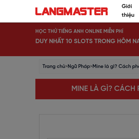
Giới
thiệu
HỌC THỬ TIẾNG ANH ONLINE MIỄN PHÍ
DUY NHẤT 10 SLOTS TRONG HÔM N
Trang chủ
>
Ngữ Pháp
>
Mine là gì? Cách ph
MINE LÀ GÌ? CÁCH