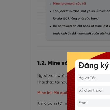
1.2. Mine với vai trò là danh
Đăng ký
Ngoài vai trò là đại từ, mine còn được s
khai thác tài nguyên dưới lòng đất.
Mine (n): Mỏ quặng
Khi là danh từ, mine đề cập đến những m