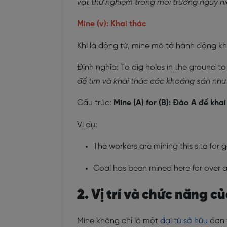
vật thử nghiệm trong môi trường nguy hi
Mine (v): Khai thác
Khi là động từ, mine mô tả hành động kh
Định nghĩa: To dig holes in the ground t
để tìm và khai thác các khoáng sản như t
Cấu trúc:
Mine (A) for (B): Đào A để khai
Ví dụ:
The workers are mining this site for 
Coal has been mined here for over a
2. Vị trí và chức năng c
Mine không chỉ là một
đại từ sở hữu
đơn 