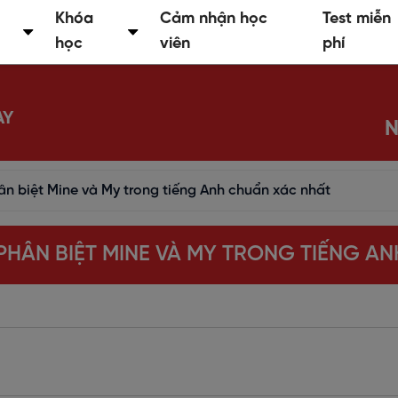
Khóa
Cảm nhận học
Test miễn
học
viên
phí
AY
N
ân biệt Mine và My trong tiếng Anh chuẩn xác nhất
 PHÂN BIỆT MINE VÀ MY TRONG TIẾNG A