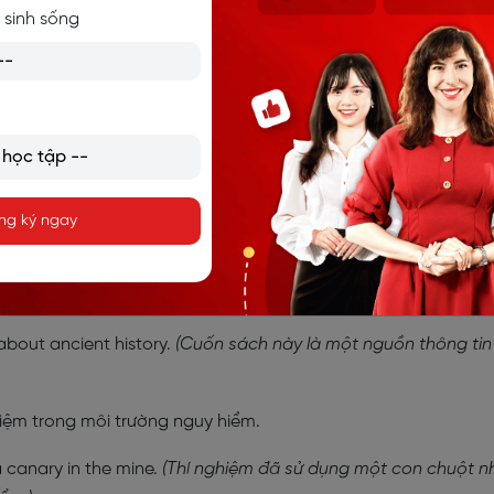
es under the ground where minerals such as coal, gold, etc., a
 sinh sống
lòng đất nơi khai thác các khoáng sản như than, vàng,...)
ld mines in the region.
(Gia đình anh ấy sở hữu một trong nh
u vực này có nhiều mỏ đồng phong phú.)
ng ký ngay
hông tin phong phú.
about ancient history.
(Cuốn sách này là một nguồn thông tin
hiệm trong môi trường nguy hiểm.
 canary in the mine.
(Thí nghiệm đã sử dụng một con chuột n