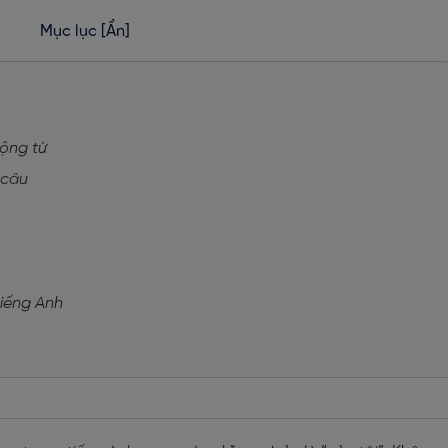
Mục lục
[Ẩn]
động từ
 câu
tiếng Anh