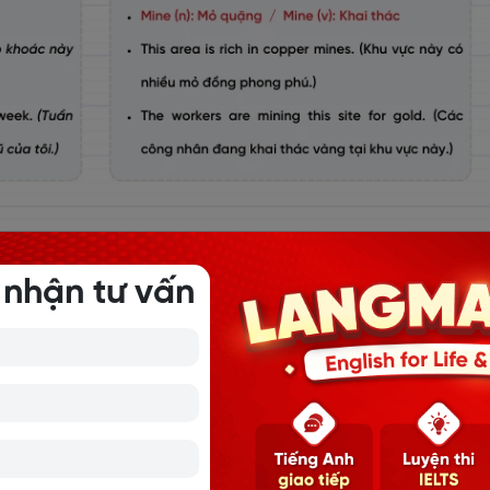
 từ và động từ
 nhận tư vấn
ử dụng như một danh từ hoặc động từ, với ý nghĩa liên quan đ
ỏ khai thác khoáng sản như than, vàng, kim cương...