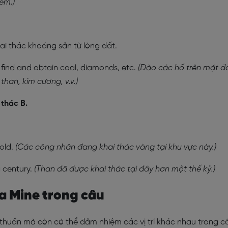
ểm.)
ai thác khoáng sản từ lòng đất.
o find and obtain coal, diamonds, etc.
(Đào các hố trên mặt đ
han, kim cương, v.v.)
 thác B.
gold.
(Các công nhân đang khai thác vàng tại khu vực này.)
 century.
(Than đã được khai thác tại đây hơn một thế kỷ.)
ủa Mine trong câu
thuần mà còn có thể đảm nhiệm các vị trí khác nhau trong c