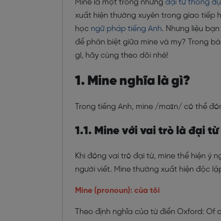
Mine là một trong những
đại từ thông d
xuất hiện thường xuyên trong giao tiếp 
học
ngữ pháp tiếng Anh
. Nhưng liệu bạ
để phân biệt giữa mine và my? Trong bài 
gì, hãy cùng theo dõi nhé!
1. Mine nghĩa là gì?
Trong tiếng Anh, mine /maɪn/ có thể đóng
1.1. Mine với vai trò là đại từ
Khi đóng vai trò đại từ, mine thể hiện ý
người viết. Mine thường xuất hiện độc l
Mine (pronoun): của tôi
Theo định nghĩa của từ điển Oxford: Of o