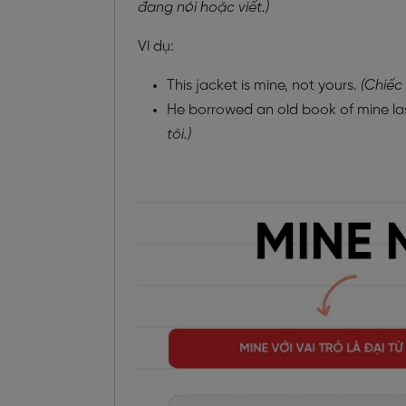
đang nói hoặc viết.)
Ví dụ:
This jacket is mine, not yours.
(Chiếc
He borrowed an old book of mine la
tôi.)