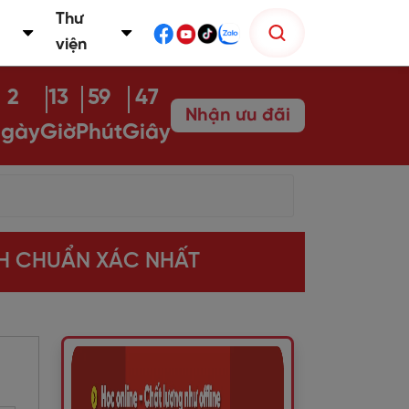
Thư
viện
2
13
59
46
Nhận ưu đãi
gày
Giờ
Phút
Giây
NH CHUẨN XÁC NHẤT