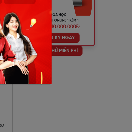
re
KHÓA HỌC
TIẾNG ANH ONLINE 1 KÈM 1
ƯU ĐÃI 10.000.000Đ
ĐĂNG KÝ NGAY
ững
HỌC THỬ MIỄN PHÍ
hư