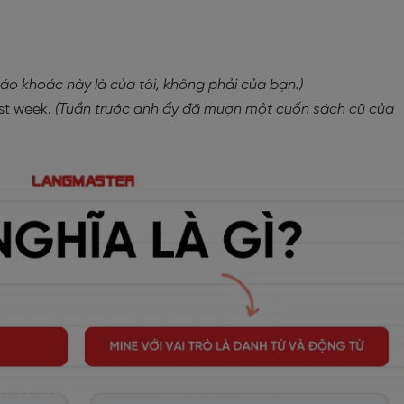
 áo khoác này là của tôi, không phải của bạn.)
st week.
(Tuần trước anh ấy đã mượn một cuốn sách cũ của