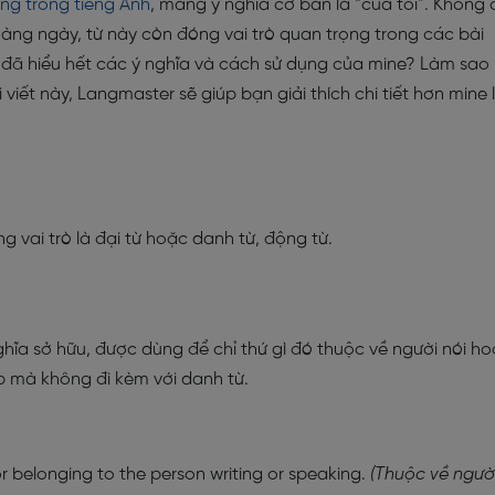
ụng trong tiếng Anh
, mang ý nghĩa cơ bản là “của tôi”. Không 
hàng ngày, từ này còn đóng vai trò quan trọng trong các bài
n đã hiểu hết các ý nghĩa và cách sử dụng của mine? Làm sao
viết này, Langmaster sẽ giúp bạn giải thích chi tiết hơn mine 
 vai trò là đại từ hoặc danh từ, động từ.
 nghĩa sở hữu, được dùng để chỉ thứ gì đó thuộc về người nói h
ập mà không đi kèm với danh từ.
r belonging to the person writing or speaking.
(Thuộc về ngườ