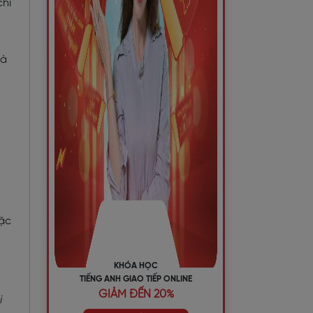
chỉ
là
oặc
KHÓA HỌC
TIẾNG ANH GIAO TIẾP ONLINE
GIẢM ĐẾN 20%
i