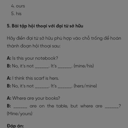
ours
his
5. Bài tập hội thoại với đại từ sở hữu
Hãy điền đại từ sở hữu phù hợp vào chỗ trống để hoàn
thành đoạn hội thoại sau:
A:
Is this your notebook?
B:
No, it’s not ______. It’s ______. (mine/his)
A:
I think this scarf is hers.
B:
No, it’s not ______. It’s ______. (hers/mine)
A:
Where are your books?
B:
______ are on the table, but where are ______?
(Mine/yours)
Đáp án: