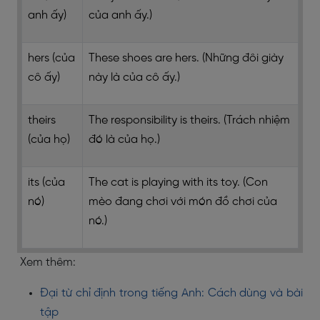
anh ấy)
của anh ấy.)
hers (của
These shoes are hers. (Những đôi giày
cô ấy)
này là của cô ấy.)
theirs
The responsibility is theirs. (Trách nhiệm
(của họ)
đó là của họ.)
its (của
The cat is playing with its toy. (Con
nó)
mèo đang chơi với món đồ chơi của
nó.)
Xem thêm:
Đại từ chỉ định trong tiếng Anh: Cách dùng và bài
tập