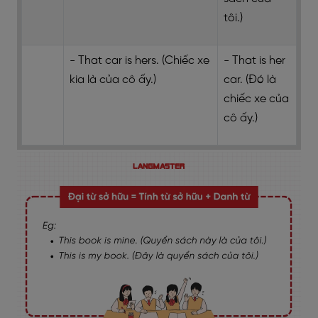
tôi.)
- That car is hers. (Chiếc xe
- That is her
kia là của cô ấy.)
car. (Đó là
chiếc xe của
cô ấy.)