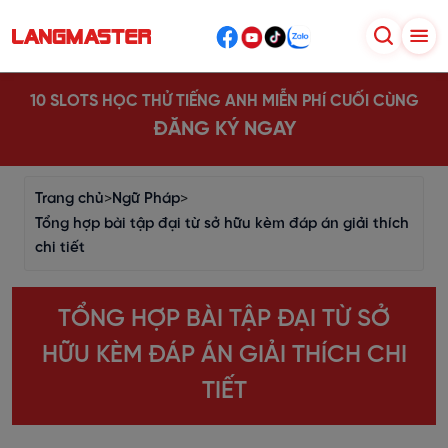
10 SLOTS HỌC THỬ TIẾNG ANH MIỄN PHÍ CUỐI CÙNG
ĐĂNG KÝ NGAY
Trang chủ
>
Ngữ Pháp
>
Tổng hợp bài tập đại từ sở hữu kèm đáp án giải thích
chi tiết
TỔNG HỢP BÀI TẬP ĐẠI TỪ SỞ
HỮU KÈM ĐÁP ÁN GIẢI THÍCH CHI
TIẾT