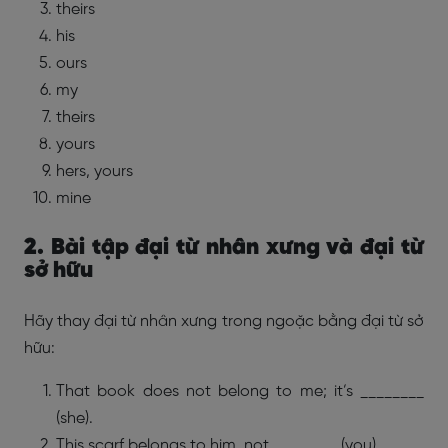
theirs
his
ours
my
theirs
yours
hers, yours
mine
2. Bài tập đại từ nhân xưng và đại từ
sở hữu
Hãy thay đại từ nhân xưng trong ngoặc bằng đại từ sở
hữu:
That book does not belong to me; it’s ________
(she).
This scarf belongs to him, not ________ (you).