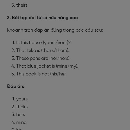
theirs
2. Bài tập đại từ sở hữu nâng cao
Khoanh tròn đáp án đúng trong các câu sau:
Is this house (yours/your)?
That bike is (theirs/them).
These pens are (her/hers).
That blue jacket is (mine/my).
This book is not (his/he).
Đáp án:
yours
theirs
hers
mine