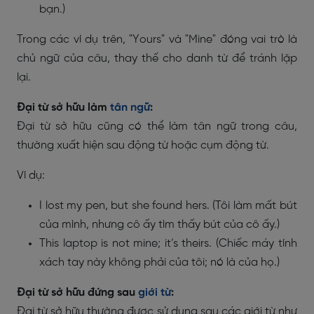
bạn.)
Trong các ví dụ trên, "Yours" và "Mine" đóng vai trò là
chủ ngữ của câu, thay thế cho danh từ để tránh lặp
lại.
Đại từ sở hữu làm
tân ngữ
:
Đại từ sở hữu cũng có thể làm tân ngữ trong câu,
thường xuất hiện sau động từ hoặc cụm động từ.
Ví dụ:
I lost my pen, but she found hers. (Tôi làm mất bút
của mình, nhưng cô ấy tìm thấy bút của cô ấy.)
This laptop is not mine; it’s theirs. (Chiếc máy tính
xách tay này không phải của tôi; nó là của họ.)
Đại từ sở hữu đứng sau
giới từ
:
Đại từ sở hữu thường được sử dụng sau các giới từ như