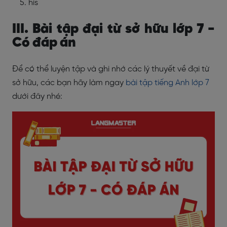
his
III. Bài tập đại từ sở hữu lớp 7 -
Có đáp án
Để có thể luyện tập và ghi nhớ các lý thuyết về đại từ
sở hữu, các bạn hãy làm ngay
bài tập tiếng Anh lớp 7
dưới đây nhé: