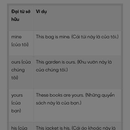
Đại từ sở
Ví dụ
hữu
mine
This bag is mine. (Cái túi này là của tôi.)
(của tôi)
ours (của
This garden is ours. (Khu vườn này là
chúng
của chúng tôi.)
tôi)
yours
These books are yours. (Những quyển
(của
sách này là của bạn.)
bạn)
his (của
This jacket is his. (Cái áo khoác này là