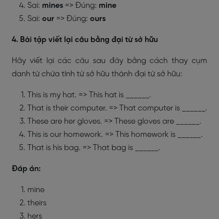
Sai:
mines
=> Đúng:
mine
Sai:
our
=> Đúng:
ours
4. Bài tập viết lại câu bằng đại từ sở hữu
Hãy viết lại các câu sau đây bằng cách thay cụm
danh từ chứa tính từ sở hữu thành đại từ sở hữu:
This is my hat. => This hat is ______.
That is their computer. => That computer is ______.
These are her gloves. => These gloves are ______.
This is our homework. => This homework is ______.
That is his bag. => That bag is ______.
Đáp án:
mine
theirs
hers