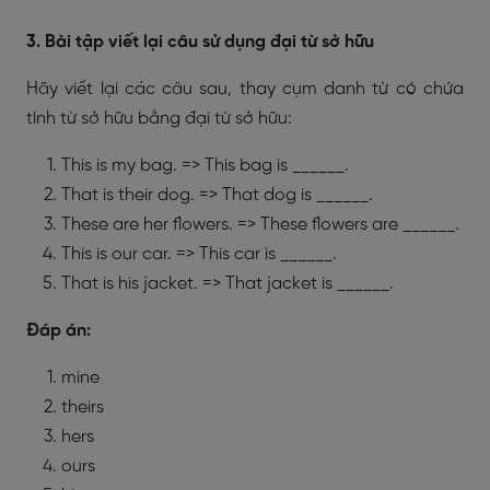
3. Bài tập viết lại câu sử dụng đại từ sở hữu
Hãy viết lại các câu sau, thay cụm danh từ có chứa
tính từ sở hữu bằng đại từ sở hữu:
This is my bag. => This bag is ______.
That is their dog. => That dog is ______.
These are her flowers. => These flowers are ______.
This is our car. => This car is ______.
That is his jacket. => That jacket is ______.
Đáp án:
mine
theirs
hers
ours