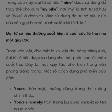
Trong câu này, đại từ sở hữu
"mine"
được sử dụng để
thay thế cho cụm
"my bike"
, nơi "my" là tính từ sở hữu
và "bike" là danh từ. Việc sử dụng đại từ sở hữu giúp
câu văn gọn hơn và tránh sự lặp lại từ "bike".
Đại từ sở hữu thường xuất hiện ở cuối các lá thư như
một quy ước
Trong văn viết, đặc biệt là khi viết thư bằng tiếng Anh,
đại từ sở hữu được sử dụng như một phần của lời chào
cuối thư. Đây là một quy tắc phổ biến trong văn
phong trang trọng. Một số cách dùng phổ biến bao
gồm:
Yours:
thân mật, thường dùng trong thư không
chính thức.
Yours sincerely:
trân trọng (sử dụng khi biết rõ tên
người nhận).