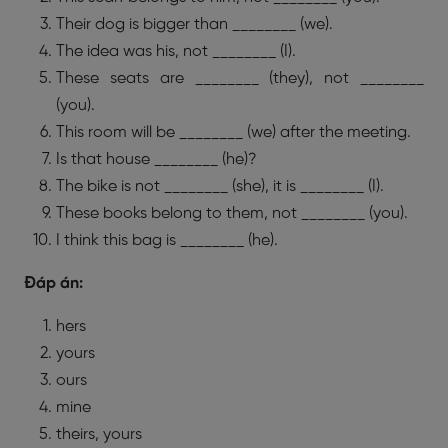
Their dog is bigger than ________ (we).
The idea was his, not ________ (I).
These seats are ________ (they), not ________
(you).
This room will be ________ (we) after the meeting.
Is that house ________ (he)?
The bike is not ________ (she), it is ________ (I).
These books belong to them, not ________ (you).
I think this bag is ________ (he).
Đáp án:
hers
yours
ours
mine
theirs, yours