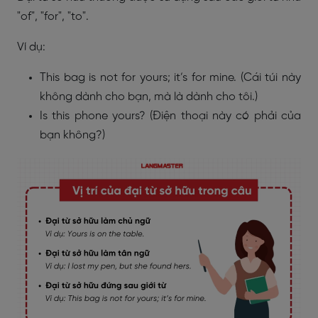
"of", "for", "to".
Ví dụ:
This bag is not for yours; it’s for mine. (Cái túi này
không dành cho bạn, mà là dành cho tôi.)
Is this phone yours? (Điện thoại này có phải của
bạn không?)