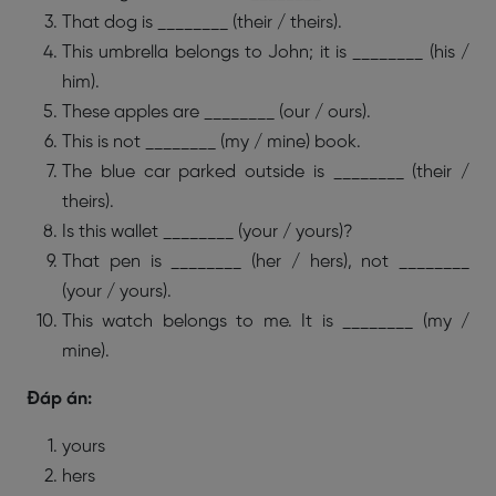
That dog is ________ (their / theirs).
This umbrella belongs to John; it is ________ (his /
him).
These apples are ________ (our / ours).
This is not ________ (my / mine) book.
The blue car parked outside is ________ (their /
theirs).
Is this wallet ________ (your / yours)?
That pen is ________ (her / hers), not ________
(your / yours).
This watch belongs to me. It is ________ (my /
mine).
Đáp án:
yours
hers