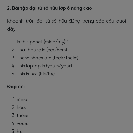
2. Bài tập đại từ sở hữu lớp 6 nâng cao
Khoanh tròn đại từ sở hữu đúng trong các câu dưới
đây:
Is this pencil (mine/my)?
That house is (her/hers).
These shoes are (their/theirs).
This laptop is (yours/your).
This is not (his/he).
Đáp án:
mine
hers
theirs
yours
his