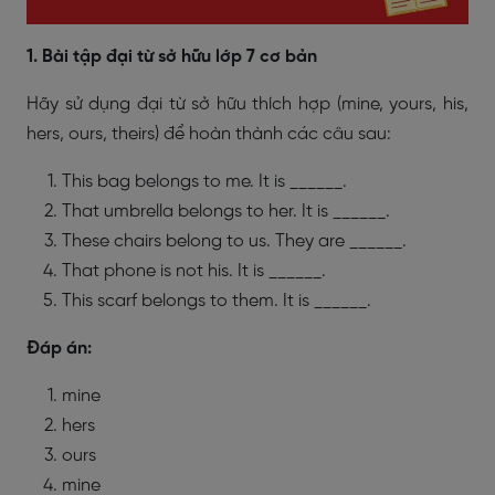
1. Bài tập đại từ sở hữu lớp 7 cơ bản
Hãy sử dụng đại từ sở hữu thích hợp (mine, yours, his,
hers, ours, theirs) để hoàn thành các câu sau:
This bag belongs to me. It is ______.
That umbrella belongs to her. It is ______.
These chairs belong to us. They are ______.
That phone is not his. It is ______.
This scarf belongs to them. It is ______.
Đáp án:
mine
hers
ours
mine