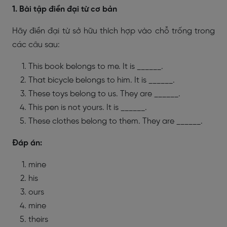
1. Bài tập điền đại từ cơ bản
Hãy điền đại từ sở hữu thích hợp vào chỗ trống trong
các câu sau:
This book belongs to me. It is ______.
That bicycle belongs to him. It is ______.
These toys belong to us. They are ______.
This pen is not yours. It is ______.
These clothes belong to them. They are ______.
Đáp án:
mine
his
ours
mine
theirs