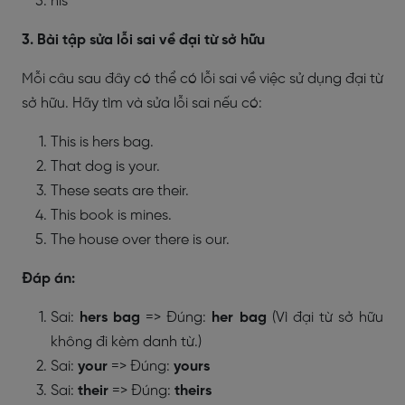
his
3. Bài tập sửa lỗi sai về đại từ sở hữu
Mỗi câu sau đây có thể có lỗi sai về việc sử dụng đại từ
sở hữu. Hãy tìm và sửa lỗi sai nếu có:
This is hers bag.
That dog is your.
These seats are their.
This book is mines.
The house over there is our.
Đáp án:
Sai:
hers bag
=> Đúng:
her bag
(Vì đại từ sở hữu
không đi kèm danh từ.)
Sai:
your
=> Đúng:
yours
Sai:
their
=> Đúng:
theirs