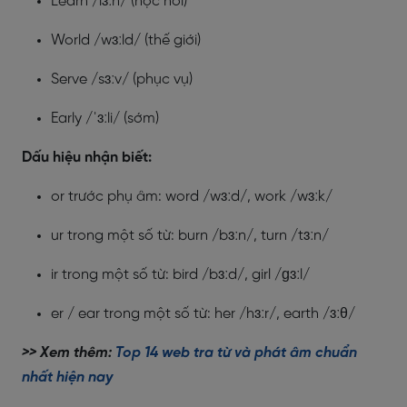
Learn /lɜːn/ (học hỏi)
World /wɜːld/ (thế giới)
Serve /sɜːv/ (phục vụ)
Early /ˈɜːli/ (sớm)
Dấu hiệu nhận biết:
or trước phụ âm: word /wɜːd/, work /wɜːk/
ur trong một số từ: burn /bɜːn/, turn /tɜːn/
ir trong một số từ: bird /bɜːd/, girl /ɡɜːl/
er / ear trong một số từ: her /hɜːr/, earth /ɜːθ/
>> Xem thêm:
Top 14 web tra từ và phát âm chuẩn
nhất hiện nay