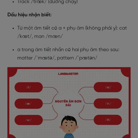
Track /træk/ (đường chạy)
Dấu hiệu nhận biết:
Từ một âm tiết có a + phụ âm (không phải y): cat
/kæt/, man /mæn/
a trong âm tiết nhấn có hai phụ âm theo sau:
matter /ˈmætə/, pattern /ˈpætən/