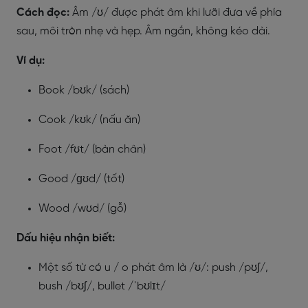
Cách đọc:
Âm /ʊ/ được phát âm khi lưỡi đưa về phía
sau, môi tròn nhẹ và hẹp. Âm ngắn, không kéo dài.
Ví dụ:
Book /bʊk/ (sách)
Cook /kʊk/ (nấu ăn)
Foot /fʊt/ (bàn chân)
Good /ɡʊd/ (tốt)
Wood /wʊd/ (gỗ)
Dấu hiệu nhận biết:
Một số từ có u / o phát âm là /ʊ/: push /pʊʃ/,
bush /bʊʃ/, bullet /ˈbʊlɪt/