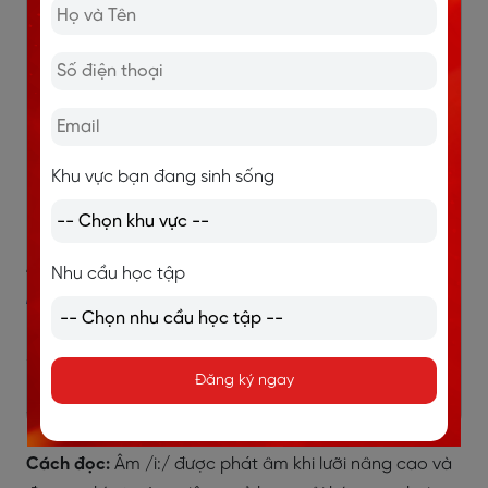
e trong âm tiết không nhấn: open /ˈəʊpən/,
problem /ˈprɒbləm/
o trong âm tiết không nhấn: doctor /ˈdɒktər/,
random /ˈrændəm/
Khu vực bạn đang sinh sống
u trong âm tiết không nhấn: support /səˈpɔːrt/,
famous /ˈfeɪməs/
>> Xem thêm:
Các quy tắc phát âm tiếng Anh chuẩn
Nhu cầu học tập
nhất cho người mới bắt đầu
3. Nguyên âm đơn dài
Đăng ký ngay
3.1. Nguyên âm đơn /i:/
Cách đọc:
Âm /i:/ được phát âm khi lưỡi nâng cao và