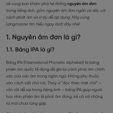
sẽ cùng bạn khám phá hệ thống
nguyên âm đơn
trong tiếng Anh, gồm nguyên âm đơn ngắn và dài, với
cách phát âm và ví dụ dễ áp dụng. Hãy cùng
Langmaster tìm hiểu ngay dưới đây nhé!
1. Nguyên âm đơn là gì?
1.1. Bảng IPA là gì?
Bảng IPA (International Phonetic Alphabet) là bảng
phiên âm quốc tế dùng để ghi lại cách phát âm chính
xác của các âm trong ngôn ngữ, không phụ thuộc
vào cách viết chữ cái. Thay vì “đọc theo mặt chữ” –
vốn rất dễ sai trong tiếng Anh – bảng IPA giúp người
học nhìn phiên âm là phát âm đúng, kể cả với những
từ mới chưa từng gặp.