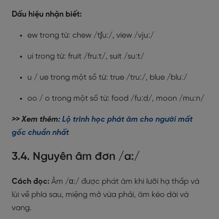
Dấu hiệu nhận biết:
ew trong từ: chew /tʃuː/, view /vjuː/
ui trong từ: fruit /fruːt/, suit /suːt/
u / ue trong một số từ: true /truː/, blue /bluː/
oo / o trong một số từ: food /fuːd/, moon /muːn/
>> Xem thêm:
Lộ trình học phát âm cho người mất
gốc chuẩn nhất
3.4. Nguyên âm đơn /a:/
Cách đọc:
Âm /ɑ:/ được phát âm khi lưỡi hạ thấp và
lùi về phía sau, miệng mở vừa phải, âm kéo dài và
vang.