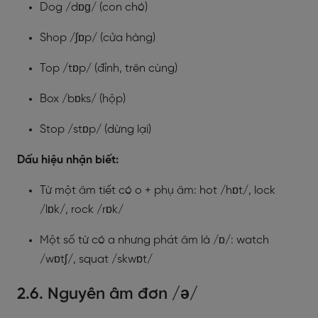
Dog /dɒɡ/ (con chó)
Shop /ʃɒp/ (cửa hàng)
Top /tɒp/ (đỉnh, trên cùng)
Box /bɒks/ (hộp)
Stop /stɒp/ (dừng lại)
Dấu hiệu nhận biết:
Từ một âm tiết có o + phụ âm: hot /hɒt/, lock
/lɒk/, rock /rɒk/
Một số từ có a nhưng phát âm là /ɒ/: watch
/wɒtʃ/, squat /skwɒt/
2.6. Nguyên âm đơn /ə/