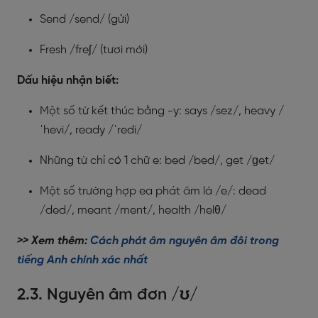
Send /send/ (gửi)
Fresh /freʃ/ (tươi mới)
Dấu hiệu nhận biết:
Một số từ kết thúc bằng -y: says /sez/, heavy /
ˈhevi/, ready /ˈredi/
Những từ chỉ có 1 chữ e: bed /bed/, get /ɡet/
Một số trường hợp ea phát âm là /e/: dead
/ded/, meant /ment/, health /helθ/
>> Xem thêm:
Cách phát âm nguyên âm đôi trong
tiếng Anh chính xác nhất
2.3. Nguyên âm đơn /ʊ/