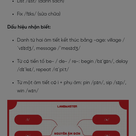
List /lɪst/ (danh sách)
Fix /fɪks/ (sửa chữa)
Dấu hiệu nhận biết:
Danh từ hai âm tiết kết thúc bằng -age: village /
ˈvɪlɪdʒ/, message /ˈmesɪdʒ/
Từ có tiền tố be- / de- / re-: begin /bɪˈɡɪn/, delay
/dɪˈleɪ/, repeat /rɪˈpiːt/
Từ một âm tiết có i + phụ âm: pin /pɪn/, sip /sɪp/,
win /wɪn/