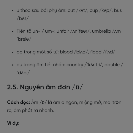
u theo sau bởi phụ âm: cut /kʌt/, cup /kʌp/, bus
/bʌs/
Tiền tố un- / um-: unfair /ʌnˈfeər/, umbrella /ʌm
ˈbrelə/
oo trong một số từ: blood /blʌd/, flood /flʌd/
ou trong âm tiết nhấn: country /ˈkʌntri/, double /
ˈdʌbl/
2.5. Nguyên âm đơn /ɒ/
Cách đọc:
Âm /ɒ/ là âm o ngắn, miệng mở, môi tròn
rõ, âm phát ra nhanh.
Ví dụ: