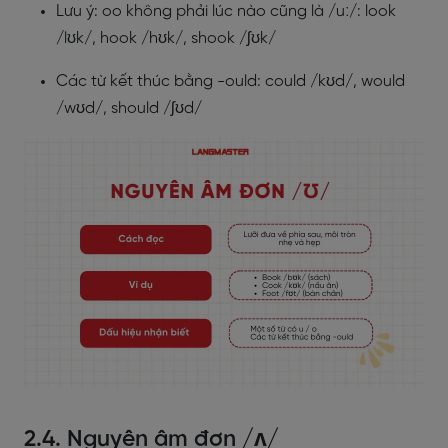
Lưu ý: oo không phải lúc nào cũng là /uː/: look
/lʊk/, hook /hʊk/, shook /ʃʊk/
Các từ kết thúc bằng -ould: could /kʊd/, would
/wʊd/, should /ʃʊd/
2.4. Nguyên âm đơn /ʌ/