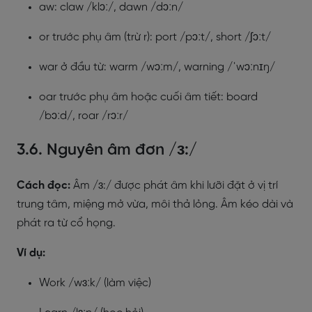
aw: claw /klɔː/, dawn /dɔːn/
or trước phụ âm (trừ r): port /pɔːt/, short /ʃɔːt/
war ở đầu từ: warm /wɔːm/, warning /ˈwɔːnɪŋ/
oar trước phụ âm hoặc cuối âm tiết: board
/bɔːd/, roar /rɔːr/
3.6. Nguyên âm đơn /ɜ:/
Cách đọc:
Âm /ɜ:/ được phát âm khi lưỡi đặt ở vị trí
trung tâm, miệng mở vừa, môi thả lỏng. Âm kéo dài và
phát ra từ cổ họng.
Ví dụ:
Work /wɜːk/ (làm việc)