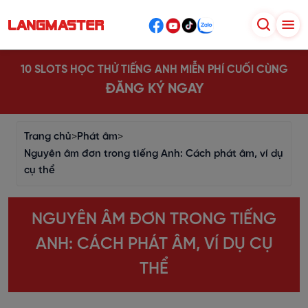
10 SLOTS HỌC THỬ TIẾNG ANH MIỄN PHÍ CUỐI CÙNG
ĐĂNG KÝ NGAY
Trang chủ
>
Phát âm
>
Nguyên âm đơn trong tiếng Anh: Cách phát âm, ví dụ
cụ thể
NGUYÊN ÂM ĐƠN TRONG TIẾNG
ANH: CÁCH PHÁT ÂM, VÍ DỤ CỤ
THỂ