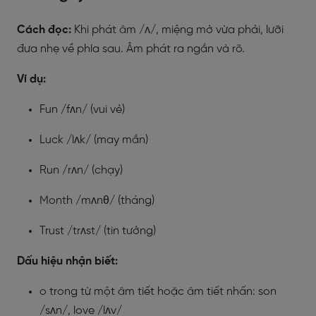
Cách đọc:
Khi phát âm /ʌ/, miệng mở vừa phải, lưỡi
đưa nhẹ về phía sau. Âm phát ra ngắn và rõ.
Ví dụ:
Fun /fʌn/ (vui vẻ)
Luck /lʌk/ (may mắn)
Run /rʌn/ (chạy)
Month /mʌnθ/ (tháng)
Trust /trʌst/ (tin tưởng)
Dấu hiệu nhận biết:
o trong từ một âm tiết hoặc âm tiết nhấn: son
/sʌn/, love /lʌv/