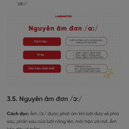
ˈzɑːr/
3.5. Nguyên âm đơn /ɔ:/
Cách đọc:
Âm /ɔ:/ được phát âm khi lưỡi đưa về phía
sau, phần sau của lưỡi nâng lên, môi tròn và mở. Âm