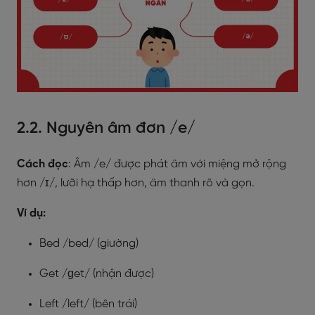
2.2. Nguyên âm đơn /e/
Cách đọc
: Âm /e/ được phát âm với miệng mở rộng
hơn /ɪ/, lưỡi hạ thấp hơn, âm thanh rõ và gọn.
Ví dụ:
Bed /bed/ (giường)
Get /ɡet/ (nhận được)
Left /left/ (bên trái)