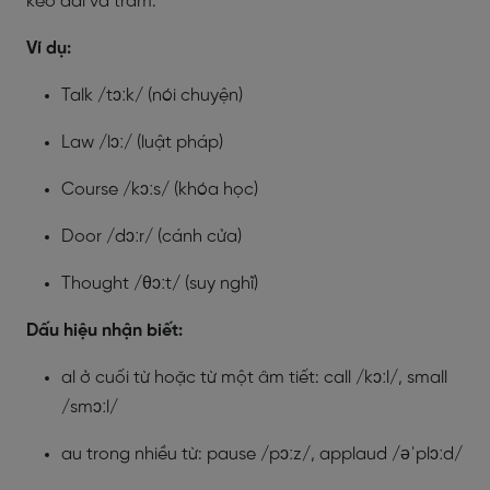
kéo dài và trầm.
Ví dụ:
Talk /tɔːk/ (nói chuyện)
Law /lɔː/ (luật pháp)
Course /kɔːs/ (khóa học)
Door /dɔːr/ (cánh cửa)
Thought /θɔːt/ (suy nghĩ)
Dấu hiệu nhận biết:
al ở cuối từ hoặc từ một âm tiết: call /kɔːl/, small
/smɔːl/
au trong nhiều từ: pause /pɔːz/, applaud /əˈplɔːd/