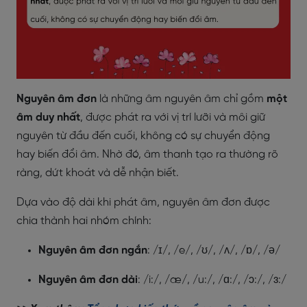
Nguyên âm đơn
là những âm nguyên âm chỉ gồm
một
âm duy nhất
, được phát ra với vị trí lưỡi và môi giữ
nguyên từ đầu đến cuối, không có sự chuyển động
hay biến đổi âm. Nhờ đó, âm thanh tạo ra thường rõ
ràng, dứt khoát và dễ nhận biết.
Dựa vào độ dài khi phát âm, nguyên âm đơn được
chia thành hai nhóm chính:
Nguyên âm đơn ngắn
: /ɪ/, /e/, /ʊ/, /ʌ/, /ɒ/, /ə/
Nguyên âm đơn dài
: /i:/, /æ/, /u:/, /ɑ:/, /ɔ:/, /ɜ:/