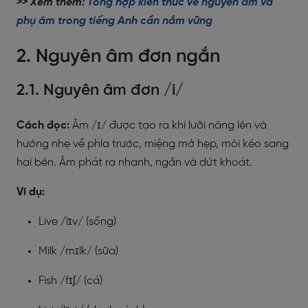
>> Xem thêm:
Tổng hợp kiến thức về nguyên âm và
phụ âm trong tiếng Anh cần nắm vững
2. Nguyên âm đơn ngắn
2.1. Nguyên âm đơn /i/
Cách đọc:
Âm /ɪ/ được tạo ra khi lưỡi nâng lên và
hướng nhẹ về phía trước, miệng mở hẹp, môi kéo sang
hai bên. Âm phát ra nhanh, ngắn và dứt khoát.
Ví dụ:
Live /lɪv/ (sống)
Milk /mɪlk/ (sữa)
Fish /fɪʃ/ (cá)