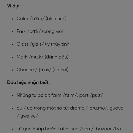
Ví dụ:
Calm /kɑːm/ (bình tĩnh)
Park /pɑːk/ (công viên)
Glass /ɡlɑːs/ (ly thủy tinh)
Mark /mɑːk/ (đánh dấu)
Chance /tʃɑːns/ (cơ hội)
Dấu hiệu nhận biết:
Những từ có ar: farm /fɑːm/, part /pɑːt/
au / ua trong một số từ: drama /ˈdrɑːmə/, guava
/ˈɡwɑːvə/
Từ gốc Pháp hoặc Latin: spa /spɑː/, bazaar /bə