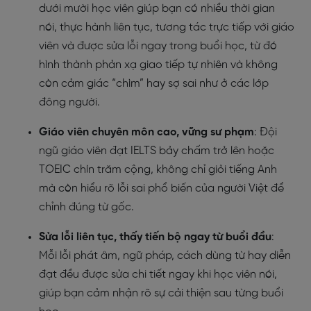
dưới mười học viên giúp bạn có nhiều thời gian
nói, thực hành liên tục, tương tác trực tiếp với giáo
viên và được sửa lỗi ngay trong buổi học, từ đó
hình thành phản xạ giao tiếp tự nhiên và không
còn cảm giác “chìm” hay sợ sai như ở các lớp
đông người.
Giáo viên chuyên môn cao, vững sư phạm
: Đội
ngũ giáo viên đạt IELTS bảy chấm trở lên hoặc
TOEIC chín trăm cộng, không chỉ giỏi tiếng Anh
mà còn hiểu rõ lỗi sai phổ biến của người Việt để
chỉnh đúng từ gốc.
Sửa lỗi liên tục, thấy tiến bộ ngay từ buổi đầu
:
Mỗi lỗi phát âm, ngữ pháp, cách dùng từ hay diễn
đạt đều được sửa chi tiết ngay khi học viên nói,
giúp bạn cảm nhận rõ sự cải thiện sau từng buổi