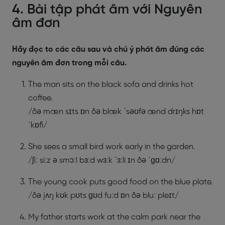
4. Bài tập phát âm với Nguyên
âm đơn
Hãy đọc to các câu sau và chú ý phát âm đúng các
nguyên âm đơn trong mỗi câu.
The man sits on the black sofa and drinks hot
coffee.
/ðə mæn sɪts ɒn ðə blæk ˈsəʊfə ænd drɪŋks hɒt
ˈkɒfi/
She sees a small bird work early in the garden.
/ʃiː siːz ə smɔːl bɜːd wɜːk ˈɜːli ɪn ðə ˈɡɑːdn/
The young cook puts good food on the blue plate.
/ðə jʌŋ kʊk pʊts ɡʊd fuːd ɒn ðə bluː pleɪt/
My father starts work at the calm park near the