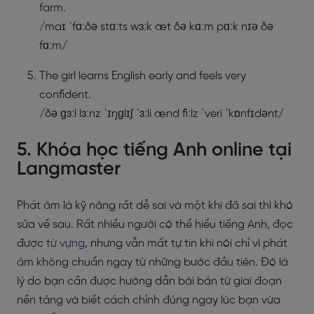
farm.
/maɪ ˈfɑːðə stɑːts wɜːk æt ðə kɑːm pɑːk nɪə ðə
fɑːm/
The girl learns English early and feels very
confident.
/ðə ɡɜːl lɜːnz ˈɪŋɡlɪʃ ˈɜːli ænd fiːlz ˈveri ˈkɒnfɪdənt/
5. Khóa học tiếng Anh online tại
Langmaster
Phát âm là kỹ năng rất dễ sai và một khi đã sai thì khó
sửa về sau. Rất nhiều người có thể hiểu tiếng Anh, đọc
được
từ vựng
, nhưng vẫn mất tự tin khi nói chỉ vì phát
âm không chuẩn ngay từ những bước đầu tiên. Đó là
lý do bạn cần được hướng dẫn bài bản từ giai đoạn
nền tảng và biết cách chỉnh đúng ngay lúc bạn vừa