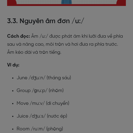
3.3. Nguyên âm đơn /u:/
Cách đọc:
Âm /u:/ được phát âm khi lưỡi đưa về phía
sau và nâng cao, môi tròn và hơi đưa ra phía trước.
Âm kéo dài và tròn tiếng.
Ví dụ:
June /dʒuːn/ (tháng sáu)
Group /ɡruːp/ (nhóm)
Move /muːv/ (di chuyển)
Juice /dʒuːs/ (nước ép)
Room /ruːm/ (phòng)