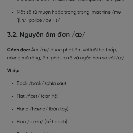
Một số từ mượn hoặc trang trọng: machine /mə
ˈʃiːn/, police /pəˈliːs/
3.2. Nguyên âm đơn /æ/
Cách đọc:
Âm /æ/ được phát âm với lưỡi hạ thấp,
miệng mở rộng, âm phát ra rõ và ngắn hơn so với /ɑ:/.
Ví dụ:
Back /bæk/ (phía sau)
Flat /flæt/ (căn hộ)
Hand /hænd/ (bàn tay)
Plan /plæn/ (kế hoạch)