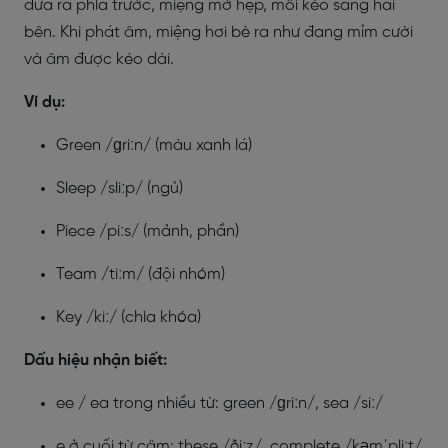
đưa ra phía trước, miệng mở hẹp, môi kéo sang hai
bên. Khi phát âm, miệng hơi bè ra như đang mỉm cười
và âm được kéo dài.
Ví dụ:
Green /ɡriːn/ (màu xanh lá)
Sleep /sliːp/ (ngủ)
Piece /piːs/ (mảnh, phần)
Team /tiːm/ (đội nhóm)
Key /kiː/ (chìa khóa)
Dấu hiệu nhận biết:
ee / ea trong nhiều từ: green /ɡriːn/, sea /siː/
e ở cuối từ câm: these /ðiːz/, complete /kəmˈpliːt/