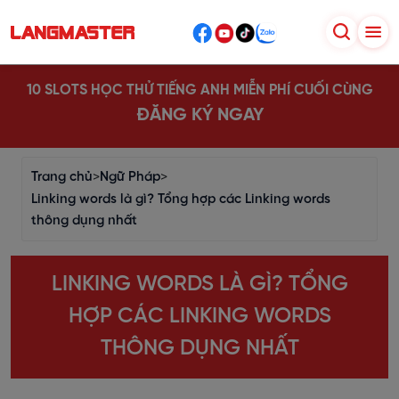
10 SLOTS HỌC THỬ TIẾNG ANH MIỄN PHÍ CUỐI CÙNG
ĐĂNG KÝ NGAY
Trang chủ
>
Ngữ Pháp
>
Linking words là gì? Tổng hợp các Linking words
thông dụng nhất
LINKING WORDS LÀ GÌ? TỔNG
HỢP CÁC LINKING WORDS
THÔNG DỤNG NHẤT