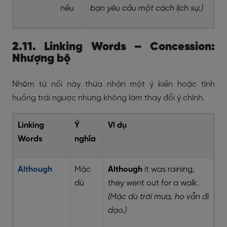
nếu
bạn yêu cầu một cách lịch sự.)
2.11. Linking Words – Concession:
Nhượng bộ
Nhóm từ nối này thừa nhận một ý kiến hoặc tình
huống trái ngược nhưng không làm thay đổi ý chính.
Linking
Ý
Ví dụ
Words
nghĩa
Although
Mặc
Although
it was raining,
dù
they went out for a walk.
(Mặc dù trời mưa, họ vẫn đi
dạo.)