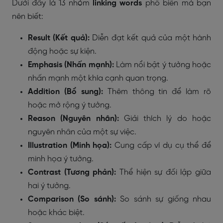
Dưới đây là 13 nhóm
linking words
phổ biến mà bạn
nên biết:
Result (Kết quả):
Diễn đạt kết quả của một hành
động hoặc sự kiện.
Emphasis (Nhấn mạnh):
Làm nổi bật ý tưởng hoặc
nhấn mạnh một khía cạnh quan trọng.
Addition (Bổ sung):
Thêm thông tin để làm rõ
hoặc mở rộng ý tưởng.
Reason (Nguyên nhân):
Giải thích lý do hoặc
nguyên nhân của một sự việc.
Illustration (Minh họa):
Cung cấp ví dụ cụ thể để
minh họa ý tưởng.
Contrast (Tương phản):
Thể hiện sự đối lập giữa
hai ý tưởng.
Comparison (So sánh):
So sánh sự giống nhau
hoặc khác biệt.