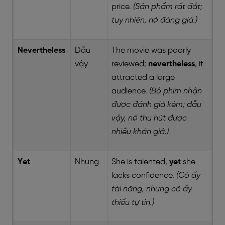
price.
(Sản phẩm rất đắt;
tuy nhiên, nó đáng giá.)
Nevertheless
Dẫu
The movie was poorly
vậy
reviewed;
nevertheless
, it
attracted a large
audience.
(Bộ phim nhận
được đánh giá kém; dẫu
vậy, nó thu hút được
nhiều khán giả.)
Yet
Nhưng
She is talented,
yet
she
lacks confidence.
(Cô ấy
tài năng, nhưng cô ấy
thiếu tự tin.)