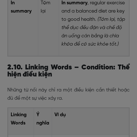
In
Tóm
In summary
, regular exercise
summary
lại
and a balanced diet are key
to good health.
(Tóm lại, tập
thể dục đều đặn và chế độ
ăn uống cân bằng là chìa
khóa để có sức khỏe tốt.)
2.10. Linking Words – Condition: Thể
hiện điều kiện
Những từ nối này chỉ ra một điều kiện cần thiết hoặc
đủ để một sự việc xảy ra.
Linking
Ý
Ví dụ
Words
nghĩa