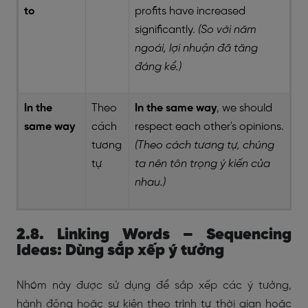
to
profits have increased
significantly.
(So với năm
ngoái, lợi nhuận đã tăng
đáng kể.)
In the
Theo
In the same way
, we should
same way
cách
respect each other's opinions.
tương
(Theo cách tương tự, chúng
tự
ta nên tôn trọng ý kiến của
nhau.)
2.8. Linking Words – Sequencing
Ideas: Dùng sắp xếp ý tưởng
Nhóm này được sử dụng để sắp xếp các ý tưởng,
hành động hoặc sự kiện theo trình tự thời gian hoặc