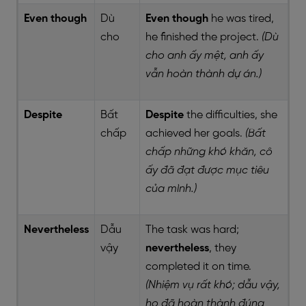
Even though
Dù
Even though
he was tired,
cho
he finished the project.
(Dù
cho anh ấy mệt, anh ấy
vẫn hoàn thành dự án.)
Despite
Bất
Despite
the difficulties, she
chấp
achieved her goals.
(Bất
chấp những khó khăn, cô
ấy đã đạt được mục tiêu
của mình.)
Nevertheless
Dẫu
The task was hard;
vậy
nevertheless
, they
completed it on time.
(Nhiệm vụ rất khó; dẫu vậy,
họ đã hoàn thành đúng