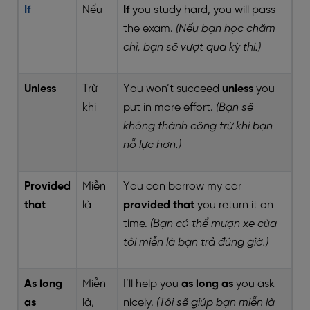
If
Nếu
If
you study hard, you will pass
the exam.
(Nếu bạn học chăm
chỉ, bạn sẽ vượt qua kỳ thi.)
Unless
Trừ
You won’t succeed
unless
you
khi
put in more effort.
(Bạn sẽ
không thành công trừ khi bạn
nỗ lực hơn.)
Provided
Miễn
You can borrow my car
that
là
provided that
you return it on
time.
(Bạn có thể mượn xe của
tôi miễn là bạn trả đúng giờ.)
As long
Miễn
I’ll help you
as long as
you ask
as
là,
nicely.
(Tôi sẽ giúp bạn miễn là