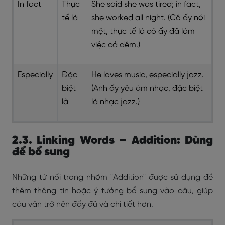
In fact
Thực
She said she was tired; in fact,
tế là
she worked all night. (Cô ấy nói
mệt, thực tế là cô ấy đã làm
việc cả đêm.)
Especially
Đặc
He loves music, especially jazz.
biệt
(Anh ấy yêu âm nhạc, đặc biệt
là
là nhạc jazz.)
2.3. Linking Words – Addition: Dùng
để bổ sung
Những từ nối trong nhóm "Addition" được sử dụng để
thêm thông tin hoặc ý tưởng bổ sung vào câu, giúp
câu văn trở nên đầy đủ và chi tiết hơn.