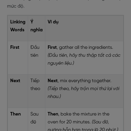
mức độ.
Linking
Ý
Ví dụ
Words
nghĩa
First
Đầu
First
, gather all the ingredients.
tiên
(Đầu tiên, hãy thu thập tất cả các
nguyên liệu.)
Next
Tiếp
Next
, mix everything together.
theo
(Tiếp theo, hãy trộn mọi thứ lại với
nhau.)
Then
Sau
Then
, bake the mixture in the
đó
oven for 20 minutes.
(Sau đó,
nướng hỗn hợp trong lò 20 phút.)