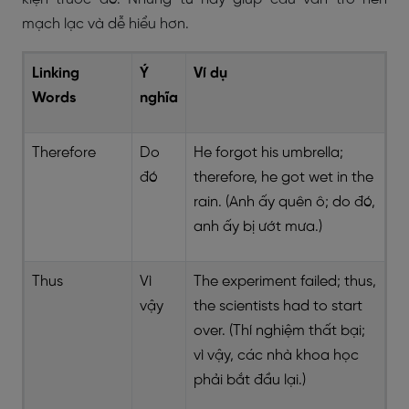
mạch lạc và dễ hiểu hơn.
Linking
Ý
Ví dụ
Words
nghĩa
Therefore
Do
He forgot his umbrella;
đó
therefore, he got wet in the
rain. (Anh ấy quên ô; do đó,
anh ấy bị ướt mưa.)
Thus
Vì
The experiment failed; thus,
vậy
the scientists had to start
over. (Thí nghiệm thất bại;
vì vậy, các nhà khoa học
phải bắt đầu lại.)