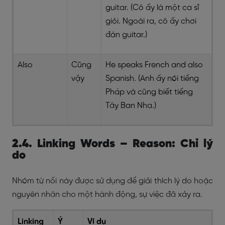
guitar. (Cô ấy là một ca sĩ
giỏi. Ngoài ra, cô ấy chơi
đàn guitar.)
Also
Cũng
He speaks French and also
vậy
Spanish. (Anh ấy nói tiếng
Pháp và cũng biết tiếng
Tây Ban Nha.)
2.4. Linking Words – Reason: Chỉ lý
do
Nhóm từ nối này được sử dụng để giải thích lý do hoặc
nguyên nhân cho một hành động, sự việc đã xảy ra.
Linking
Ý
Ví dụ