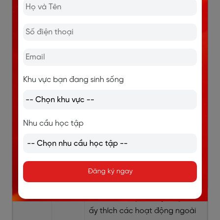
khỏe.)
For
Chẳng
Some people, for instance,
instance
hạn
children, are more sensitive to
như
loud noises. (Một số người,
chẳng hạn như trẻ em, nhạy
Khu vực bạn đang sinh sống
cảm hơn với tiếng ồn lớn.)
To
Để
To illustrate, let’s consider this
Nhu cầu học tập
illustrate
minh
case study. (Để minh họa, hãy
họa
xem xét nghiên cứu trường hợp
này.)
Đăng ký ngay
Such as
Như là
He enjoys outdoor activities
such as hiking and cycling. (Anh
ấy thích các hoạt động ngoài