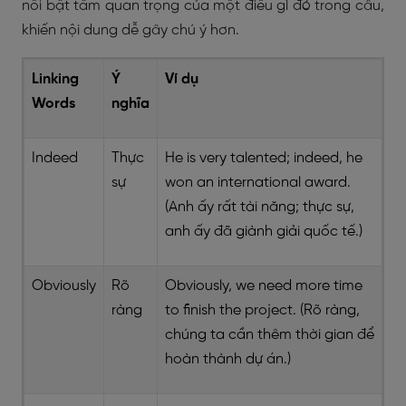
nổi bật tầm quan trọng của một điều gì đó trong câu,
khiến nội dung dễ gây chú ý hơn.
Linking
Ý
Ví dụ
Words
nghĩa
Indeed
Thực
He is very talented; indeed, he
sự
won an international award.
(Anh ấy rất tài năng; thực sự,
anh ấy đã giành giải quốc tế.)
Obviously
Rõ
Obviously, we need more time
ràng
to finish the project. (Rõ ràng,
chúng ta cần thêm thời gian để
hoàn thành dự án.)