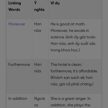
Linking
Ý
Ví dụ
Words
nghĩa
Moreover
Hơn
He is good at math.
nữa
Moreover, he excels in
science. (Anh ấy giỏi toán.
Hơn nữa, anh ấy xuất sắc
trong khoa học.)
Furthermore
Hơn
The hotel is clean;
nữa
furthermore, it’s affordable.
(Khách sạn sạch sẽ; hơn
nữa, giá cả phải chăng.)
In addition
Ngoài
She is a great singer. In
ra
addition, she plays the