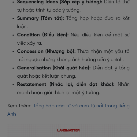
Sequencing ideas (Sắp xếp ý tưởng):
Diễn tả thứ
tự hoặc trình tự các ý tưởng.
Summary (Tóm tắt):
Tổng hợp hoặc đưa ra kết
luận.
Condition (Điều kiện):
Nêu điều kiện để một sự
việc xảy ra.
Concession (Nhượng bộ):
Thừa nhận một yếu tố
trái ngược nhưng không ảnh hưởng đến ý chính.
Generalisation (Khái quát hóa):
Diễn đạt ý tổng
quát hoặc kết luận chung.
Restatement (Nhắc lại, diễn đạt khác):
Nhấn
mạnh hoặc giải thích lại một ý tưởng.
Xem thêm:
Tổng hợp các từ và cụm từ nối trong tiếng
Anh