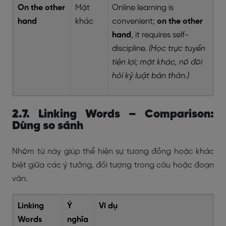
On the other
Mặt
Online learning is
hand
khác
convenient;
on the other
hand
, it requires self-
discipline.
(Học trực tuyến
tiện lợi; mặt khác, nó đòi
hỏi kỷ luật bản thân.)
2.7. Linking Words – Comparison:
Dùng so sánh
Nhóm từ này giúp thể hiện sự tương đồng hoặc khác
biệt giữa các ý tưởng, đối tượng trong câu hoặc đoạn
văn.
Linking
Ý
Ví dụ
Words
nghĩa