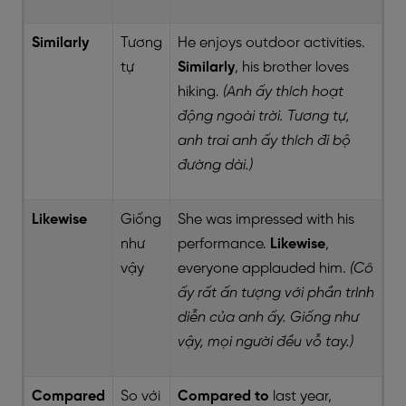
Similarly
Tương
He enjoys outdoor activities.
tự
Similarly
, his brother loves
hiking.
(Anh ấy thích hoạt
động ngoài trời. Tương tự,
anh trai anh ấy thích đi bộ
đường dài.)
Likewise
Giống
She was impressed with his
như
performance.
Likewise
,
vậy
everyone applauded him.
(Cô
ấy rất ấn tượng với phần trình
diễn của anh ấy. Giống như
vậy, mọi người đều vỗ tay.)
Compared
So với
Compared to
last year,