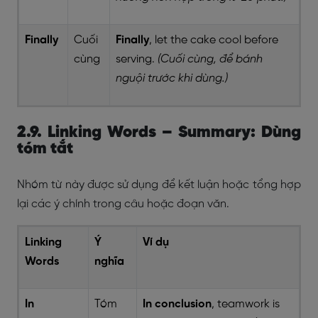
Finally
Cuối
Finally
, let the cake cool before
cùng
serving.
(Cuối cùng, để bánh
nguội trước khi dùng.)
2.9. Linking Words – Summary: Dùng
tóm tắt
Nhóm từ này được sử dụng để kết luận hoặc tổng hợp
lại các ý chính trong câu hoặc đoạn văn.
Linking
Ý
Ví dụ
Words
nghĩa
In
Tóm
In conclusion
, teamwork is