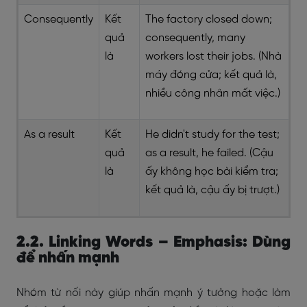
Consequently
Kết
The factory closed down;
quả
consequently, many
là
workers lost their jobs. (Nhà
máy đóng cửa; kết quả là,
nhiều công nhân mất việc.)
As a result
Kết
He didn't study for the test;
quả
as a result, he failed. (Cậu
là
ấy không học bài kiểm tra;
kết quả là, cậu ấy bị trượt.)
2.2. Linking Words – Emphasis: Dùng
để nhấn mạnh
Nhóm từ nối này giúp nhấn mạnh ý tưởng hoặc làm