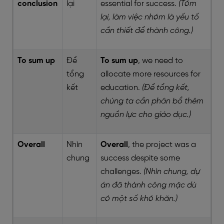
conclusion
lại
essential for success.
(Tóm
lại, làm việc nhóm là yếu tố
cần thiết để thành công.)
To sum up
Để
To sum up
, we need to
tổng
allocate more resources for
kết
education.
(Để tổng kết,
chúng ta cần phân bổ thêm
nguồn lực cho giáo dục.)
Overall
Nhìn
Overall
, the project was a
chung
success despite some
challenges.
(Nhìn chung, dự
án đã thành công mặc dù
có một số khó khăn.)