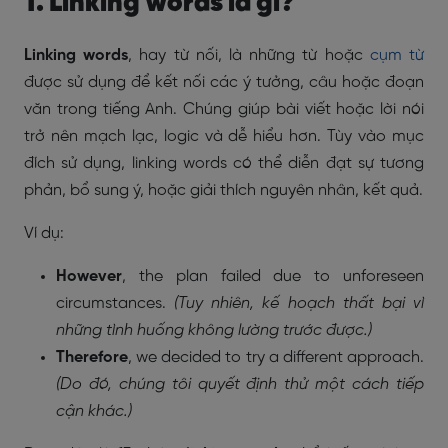
1. Linking words là gì?
Linking words
, hay từ nối, là những từ hoặc
cụm từ
được sử dụng để kết nối các ý tưởng, câu hoặc đoạn
văn trong tiếng Anh. Chúng giúp bài viết hoặc lời nói
trở nên mạch lạc, logic và dễ hiểu hơn. Tùy vào mục
đích sử dụng, linking words có thể diễn đạt sự tương
phản, bổ sung ý, hoặc giải thích nguyên nhân, kết quả.
Ví dụ:
However
, the plan failed due to unforeseen
circumstances.
(Tuy nhiên, kế hoạch thất bại vì
những tình huống không lường trước được.)
Therefore
, we decided to try a different approach.
(Do đó, chúng tôi quyết định thử một cách tiếp
cận khác.)