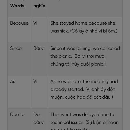
Words
nghĩa
Because
Vì
She stayed home because she
was sick. (Cô ấy ở nhà vì bị ốm.)
Since
Bởi vì
Since it was raining, we canceled
the picnic. (Bởi vì trời mưa,
chúng tôi hủy buổi picnic.)
As
Vì
As he was late, the meeting had
already started. (Vì anh ấy đến
muộn, cuộc họp đã bắt đầu.)
Due to
Do,
The event was delayed due to
bởi vì
technical issues. (Sự kiện bị hoãn