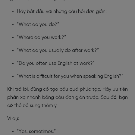
Hãy bắt đầu với những câu hỏi đơn giản:
“What do you do?”
“Where do you work?”
“What do you usually do after work?”
“Do you often use English at work?”
“What is difficult for you when speaking English?”
Khi trả lời, đừng cố tạo câu quá phức tạp. Hãy ưu tiên
phản xạ nhanh bằng câu đơn giản trước. Sau đó, bạn
có thể bổ sung thêm ý.
Ví dụ:
“Yes, sometimes.”