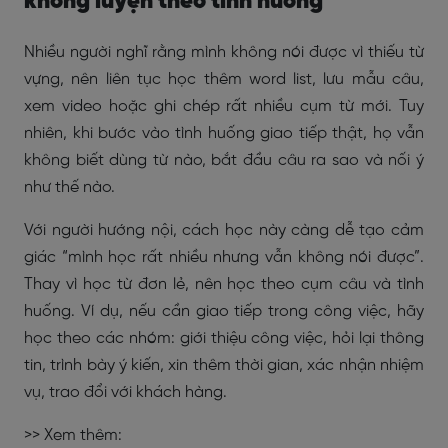
không luyện theo tình huống
Nhiều người nghĩ rằng mình không nói được vì thiếu từ
vựng, nên liên tục học thêm word list, lưu mẫu câu,
xem video hoặc ghi chép rất nhiều cụm từ mới. Tuy
nhiên, khi bước vào tình huống giao tiếp thật, họ vẫn
không biết dùng từ nào, bắt đầu câu ra sao và nối ý
như thế nào.
Với người hướng nội, cách học này càng dễ tạo cảm
giác “mình học rất nhiều nhưng vẫn không nói được”.
Thay vì học từ đơn lẻ, nên học theo cụm câu và tình
huống. Ví dụ, nếu cần giao tiếp trong công việc, hãy
học theo các nhóm: giới thiệu công việc, hỏi lại thông
tin, trình bày ý kiến, xin thêm thời gian, xác nhận nhiệm
vụ, trao đổi với khách hàng.
>> Xem thêm: