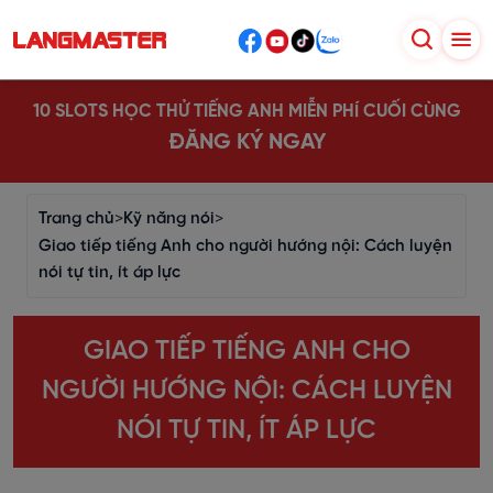
10 SLOTS HỌC THỬ TIẾNG ANH MIỄN PHÍ CUỐI CÙNG
ĐĂNG KÝ NGAY
Trang chủ
>
Kỹ năng nói
>
Giao tiếp tiếng Anh cho người hướng nội: Cách luyện
nói tự tin, ít áp lực
GIAO TIẾP TIẾNG ANH CHO
NGƯỜI HƯỚNG NỘI: CÁCH LUYỆN
NÓI TỰ TIN, ÍT ÁP LỰC