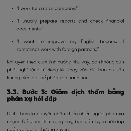
“I work for a retail company.”
“I usually prepare reports and check financial
documents.”
“I want to improve my English because I
sometimes work with foreign partners.”
Khi luyện theo cụm tình huống như vậy, bạn không còn
phải nghĩ từng từ riêng lẻ. Thay vào đó, bạn có sẵn
khung diễn đạt để phản xạ nhanh hơn.
3.3. Bước 3: Giảm dịch thầm bằng
phản xạ hỏi đáp
Dịch thầm là nguyên nhân khiến nhiều người phản xạ
chậm. Để giảm tình trạng này, bạn cần luyện hỏi đáp
ngắn và lặp lại thường xuyên.