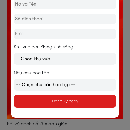
3.1. Bước 1: Chuẩn hóa phát âm cơ
bản để giảm nỗi sợ bị nghe sai
Khu vực bạn đang sinh sống
Phát âm là nền tảng quan trọng của giao tiếp. Với
người hướng nội, phát âm chưa chắc chắn có thể
khiến bạn ngại nói hơn vì sợ người khác không hiểu
Nhu cầu học tập
hoặc phải hỏi lại nhiều lần.
Bạn không cần phát âm giống người bản xứ ngay từ
đầu. Mục tiêu thực tế hơn là phát âm rõ, dễ nghe và
Đăng ký ngay
hạn chế các lỗi gây hiểu nhầm. Hãy bắt đầu với các
yếu tố cơ bản như âm cuối, trọng âm từ, ngữ điệu câu
hỏi và cách nối âm đơn giản.