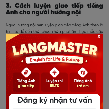
3. Cách luyện giao tiếp tiếng
Anh cho người hướng nội
Người hướng nội nên luyện giao tiếp tiếng Anh theo lộ
trình từ dễ đến khó: chuẩn hóa phát âm, học mẫu câu
x
ngắn, luyện hỏi đáp theo tình huống, ghi âm để tự
kiểm tra, sau đó thực hành với giáo viên hoặc nhóm
nhỏ. Mục tiêu không phải là nói thật nhiều ngay lập
tức, mà là tăng sự tự tin và phản xạ mỗi ngày.
Đăng ký nhận tư vấn