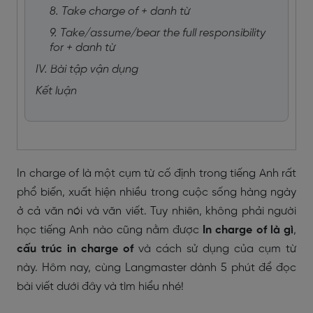
8. Take charge of + danh từ
9. Take/assume/bear the full responsibility
for + danh từ
IV. Bài tập vận dụng
Kết luận
In charge of là một cụm từ cố định trong tiếng Anh rất
phổ biến, xuất hiện nhiều trong cuộc sống hàng ngày
ở cả văn nói và văn viết. Tuy nhiên, không phải người
học tiếng Anh nào cũng nằm được
In charge of là gì
,
cấu trúc in charge of
và cách sử dụng của cụm từ
này. Hôm nay, cùng Langmaster dành 5 phút để đọc
bài viết dưới đây và tìm hiểu nhé!