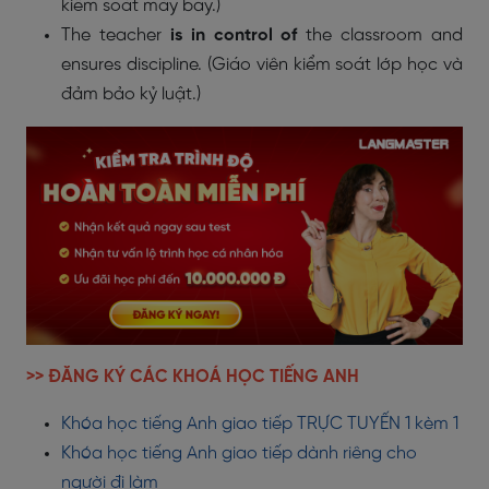
kiểm soát máy bay.)
The teacher
is in control of
the classroom and
ensures discipline. (Giáo viên kiểm soát lớp học và
đảm bảo kỷ luật.)
>> ĐĂNG KÝ CÁC KHOÁ HỌC TIẾNG ANH
Khóa học tiếng Anh giao tiếp TRỰC TUYẾN 1 kèm 1
Khóa học tiếng Anh giao tiếp dành riêng cho
người đi làm