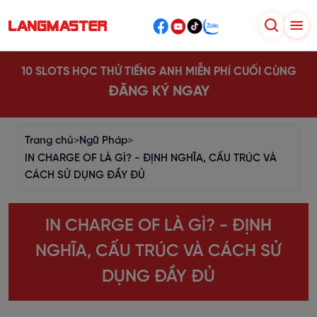
10 SLOTS HỌC THỬ TIẾNG ANH MIỄN PHÍ CUỐI CÙNG
ĐĂNG KÝ NGAY
Trang chủ
>
Ngữ Pháp
>
IN CHARGE OF LÀ GÌ? - ĐỊNH NGHĨA, CẤU TRÚC VÀ
CÁCH SỬ DỤNG ĐẦY ĐỦ
IN CHARGE OF LÀ GÌ? - ĐỊNH
NGHĨA, CẤU TRÚC VÀ CÁCH SỬ
DỤNG ĐẦY ĐỦ