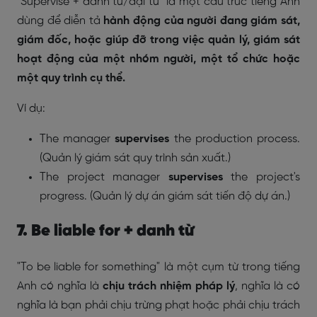
"Supervise + danh từ/đại từ" là một cấu trúc tiếng Anh
dùng để diễn tả
hành động của người đang giám sát,
giám đốc, hoặc giúp đỡ trong việc quản lý, giám sát
hoạt động của một nhóm người, một tổ chức hoặc
một quy trình cụ thể.
Ví dụ:
The manager
supervises
the production process.
(Quản lý giám sát quy trình sản xuất.)
The project manager
supervises
the project's
progress. (Quản lý dự án giám sát tiến độ dự án.)
7. Be liable for + danh từ
"To be liable for something" là một cụm từ trong tiếng
Anh có nghĩa là
chịu trách nhiệm pháp lý
, nghĩa là có
nghĩa là bạn phải chịu trừng phạt hoặc phải chịu trách