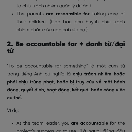
ta chịu trách nhiệm quản lý dự án.)
The parents
are
responsible for
taking care of
their children. (Các bậc phụ huynh chịu trách
nhiệm chăm sóc con cái của họ.)
2. Be accountable for + danh từ/đại
từ
"To be accountable for something" là một cụm từ
trong tiếng Anh có nghĩa là
chịu trách nhiệm hoặc
phải chịu trừng phạt, hoặc bị truy cứu về một hành
động, quyết định, hoạt động, kết quả, hoặc công việc
cụ thể.
Ví dụ:
As the team leader, you
are accountable for
the
project's success or failure. (Là người đứng đầu