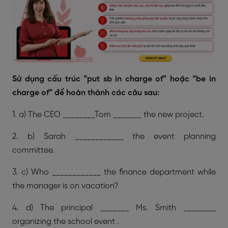
Sử dụng cấu trúc “put sb in charge of” hoặc “be in
charge of” để hoàn thành các câu sau:
1. a) The CEO ________Tom _______ the new project.
2. b) ​​Sarah ____________ the event planning
committee.
3. c) Who ____________ the finance department while
the manager is on vacation?
4. d) The principal _______ Ms. Smith ________
organizing the school event .