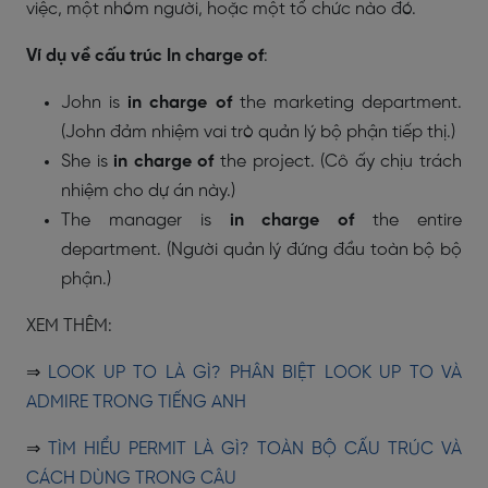
việc, một nhóm người, hoặc một tổ chức nào đó.
Ví dụ về cấu trúc In charge of
:
John is
in charge of
the marketing department.
(John đảm nhiệm vai trò quản lý bộ phận tiếp thị.)
She is
in charge of
the project. (Cô ấy chịu trách
nhiệm cho dự án này.)
The manager is
in charge of
the entire
department. (Người quản lý đứng đầu toàn bộ bộ
phận.)
XEM THÊM:
⇒
LOOK UP TO LÀ GÌ? PHÂN BIỆT LOOK UP TO VÀ
ADMIRE TRONG TIẾNG ANH
⇒
TÌM HIỂU PERMIT LÀ GÌ? TOÀN BỘ CẤU TRÚC VÀ
CÁCH DÙNG TRONG CÂU