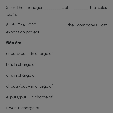
5. e) The manager ________ John _______ the sales
team.
6. f) The CEO ____________ the company's last
expansion project.
Đáp án:
a. puts/put - in charge of
b. is in charge of
c. is in charge of
d. puts/put - in charge of
e. puts/put - in charge of
f. was in charge of