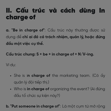
II. Cấu trúc và cách dùng In
charge of
a. "Be in charge of"
: Cấu trúc này thường được sử
dụng để
chỉ ai đó có trách nhiệm, quản lý, hoặc đứng
đầu một việc cụ thể.
Cấu trúc chung: S + be + in charge of + N/V-ing.
Ví dụ:
She is i
n charge of
the marketing team. (Cô ấy
quản lý đội tiếp thị.)
Who is
in charge of
organizing the event? (Ai đứng
đầu tổ chức sự kiện này?)
b. "Put someone in charge of"
: Là một cụm từ mở rộng