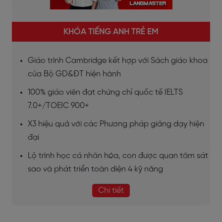
KHÓA TIẾNG ANH TRẺ EM
Giáo trình Cambridge kết hợp với Sách giáo khoa
của Bộ GD&ĐT hiện hành
100% giáo viên đạt chứng chỉ quốc tế IELTS
7.0+/TOEIC 900+
X3 hiệu quả với các Phương pháp giảng dạy hiện
đại
Lộ trình học cá nhân hóa, con được quan tâm sát
sao và phát triển toàn diện 4 kỹ năng
Chi tiết