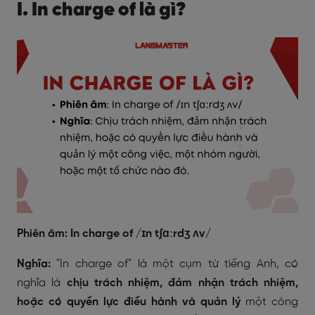
I. In charge of là gì?
Phiên âm: In charge of /ɪn tʃɑːrdʒ ʌv/
Nghĩa:
"In charge of" là một cụm từ tiếng Anh, có
nghĩa là
chịu trách nhiệm, đảm nhận trách nhiệm,
hoặc có quyền lực điều hành và quản lý
một công