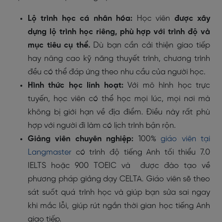
Lộ trình học cá nhân hóa:
Học viên
được xây
dựng lộ trình học riêng, phù hợp với trình độ và
mục tiêu cụ thể.
Dù bạn cần cải thiện giao tiếp
hay nâng cao kỹ năng thuyết trình, chương trình
đều có thể đáp ứng theo nhu cầu của người học.
Hình thức học linh hoạt:
Với mô hình học trực
tuyến, học viên có thể học mọi lúc, mọi nơi mà
không bị giới hạn về địa điểm. Điều này rất phù
hợp với người đi làm có lịch trình bận rộn.
Giảng viên chuyên nghiệp:
100%
giáo viên tại
Langmaster
có trình độ tiếng Anh tối thiểu 7.0
IELTS hoặc 900 TOEIC và được đào tạo về
phương pháp giảng dạy CELTA. Giáo viên sẽ theo
sát suốt quá trình học và giúp bạn sửa sai ngay
khi mắc lỗi, giúp rút ngắn thời gian học tiếng Anh
giao tiếp.