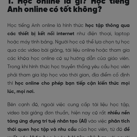
1. Học online là gì? Học tiếng
Anh online có tốt không?
Học tiếng Anh online
là hình thức
học tập thông qua
các thiết bị kết nối internet
như điện thoại, laptop
hoặc máy tính bảng. Người học có thể lựa chọn tự học
qua các video bài giảng, tài liệu online hoặc tham gia
các khóa học online có sự hướng dẫn của giáo viên.
Trong khi hình thức học truyền thống yêu cầu học viên
phải tham gia lớp học vào thời gian, địa điểm cố định
thì
học online cho phép bạn tiếp cận kiến thức mọi
lúc, mọi nơi.
Bên cạnh đó, ngoài việc cung cấp tài liệu học tập,
video bài giảng đơn thuần, hiện nay có rất
nhiều nền
tảng ứng dụng trí tuệ nhân tạo (AI)
vào việc
phân tích
thói quen học tập và nhu cầu
của học viên, từ đó
đề