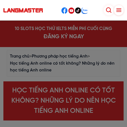
10 SLOTS HỌC THỬ IELTS MIỄN PHÍ CUỐI CÙNG
ĐĂNG KÝ NGAY
Trang chủ
>
Phương pháp học tiếng Anh
>
Học tiếng Anh online có tốt không? Những lý do nên
học tiếng Anh online
HỌC TIẾNG ANH ONLINE CÓ TỐT
KHÔNG? NHỮNG LÝ DO NÊN HỌC
TIẾNG ANH ONLINE