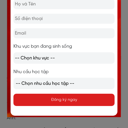
Dễ dàng tiếp cận và học tập mọi lúc
: Các bạn
học sinh, sinh viên thường có lịch học chính khóa
và các hoạt động ngoại khóa dày đặc, sẽ rất khó
để sắp xếp thời gian đến các lớp học tiếng Anh có
lịch học cố định. Vì vậy lựa chọn học tiếng Anh
online có thể nói là giải pháp tối ưu, học sinh và
Khu vực bạn đang sinh sống
sinh viên có thể học tiếng Anh online ở bất kỳ đâu,
bất kỳ lúc nào, giúp tiết kiệm thời gian và chi phí
đáng kể.
Nhu cầu học tập
3.3. Các đối tượng khác
Ngoài người đi làm, học sinh, sinh viên, học tiếng Anh
Đăng ký ngay
online còn phù hợp với những nhóm đối tượng có nhu
cầu đi du lịch hoặc người định cư ở các nước nói tiếng
Anh: