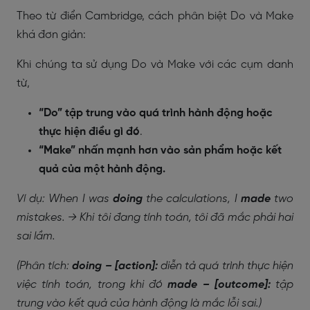
Theo từ điển Cambridge, cách phân biệt Do và Make
khá đơn giản:
Khi chúng ta sử dụng Do và Make với các cụm danh
từ,
“Do” tập trung vào quá trình hành động hoặc
thực hiện điều gì đó
.
“Make” nhấn mạnh hơn vào sản phẩm hoặc kết
quả của một hành động.
Ví dụ: When I was
doing
the calculations, I
made
two
mistakes. → Khi tôi đang tính toán, tôi đã mắc phải hai
sai lầm.
(Phân tích:
doing – [action]:
diễn tả quá trình thực hiện
việc tính toán, trong khi đó
made – [outcome]:
tập
trung vào kết quả của hành động là mắc lỗi sai.)