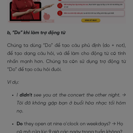
b, “Do” khi làm trợ động từ
Chúng ta dùng “Do” để tạo câu phủ định (do + not),
để tạo dạng câu hỏi, và để làm cho động từ có tính
nhấn mạnh hơn. Chúng ta còn sử dụng trợ động từ
“Do” để tạo câu hỏi đuôi.
Ví dụ:
I
didn’t
see you at the concert the other night. →
Tôi đã không gặp bạn ở buổi hòa nhạc tối hôm
nọ.
Do
they open at nine o’clock on weekdays? → Họ
có mở cửa lúc 9 giờ các ngày trong tuần không?