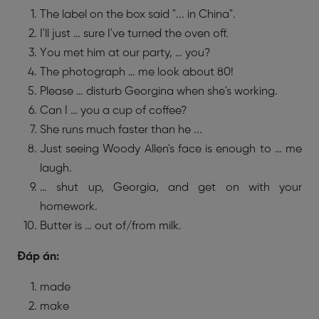
The label on the box said "... in China".
I'll just … sure I've turned the oven off.
You met him at our party, … you?
The photograph … me look about 80!
Please … disturb Georgina when she's working.
Can I … you a cup of coffee?
She runs much faster than he ...
Just seeing Woody Allen's face is enough to … me
laugh.
… shut up, Georgia, and get on with your
homework.
Butter is … out of/from milk.
Đáp án:
made
make