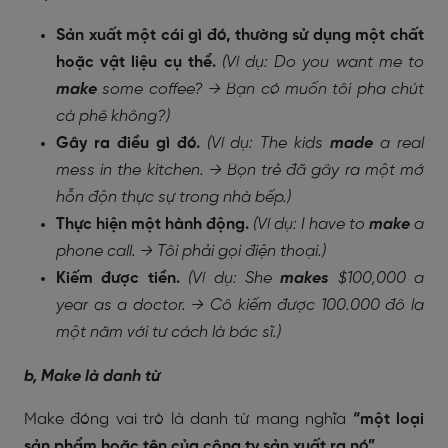
Sản xuất một cái gì đó, thường sử dụng một chất
hoặc vật liệu cụ thể.
(Ví dụ: Do you want me to
make
some coffee? → Bạn có muốn tôi pha chút
cà phê không?)
Gây ra điều gì đó.
(Ví dụ: The kids
made
a real
mess in the kitchen. → Bọn trẻ đã gây ra một mớ
hỗn độn thực sự trong nhà bếp.)
Thực hiện một hành động.
(Ví dụ: I have to
make
a
phone call. → Tôi phải gọi điện thoại.)
Kiếm được tiền.
(Ví dụ: She
makes
$100,000 a
year as a doctor. → Cô kiếm được 100.000 đô la
một năm với tư cách là bác sĩ.)
b, Make là danh từ
Make đóng vai trò là danh từ mang nghĩa
“một loại
sản phẩm hoặc tên của công ty sản xuất ra nó”.