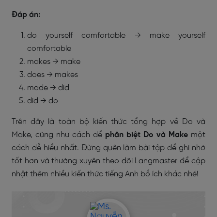
Đáp án:
do yourself comfortable → make yourself
comfortable
makes → make
does → makes
made → did
did → do
Trên đây là toàn bộ kiến thức tổng hợp về Do và
Make, cũng như cách để
phân biệt Do và Make
một
cách dễ hiểu nhất. Đừng quên làm bài tập để ghi nhớ
tốt hơn và thường xuyên theo dõi Langmaster để cập
nhật thêm nhiều kiến thức tiếng Anh bổ ích khác nhé!