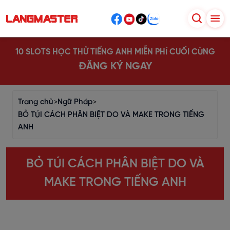
10 SLOTS HỌC THỬ TIẾNG ANH MIỄN PHÍ CUỐI CÙNG
ĐĂNG KÝ NGAY
Trang chủ
>
Ngữ Pháp
>
BỎ TÚI CÁCH PHÂN BIỆT DO VÀ MAKE TRONG TIẾNG
ANH
BỎ TÚI CÁCH PHÂN BIỆT DO VÀ
MAKE TRONG TIẾNG ANH