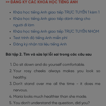
>> ĐĂNG KÝ CÁC KHOÁ HỌC TIẾNG ANH
Khóa học tiếng Anh giao tiếp TRỰC TUYẾN 1 kèm 1
Khóa học tiếng Anh giao tiếp dành riêng cho
người đi làm
Khóa học tiếng Anh giao tiếp TRỰC TUYẾN NHÓM
Test trình độ tiếng Anh miễn phí
Đăng ký nhận tài liệu tiếng Anh
Bài tập 2. Tìm và sửa lại lỗi sai trong các câu sau
Do sit down and do yourself comfortable.
Your rosy cheeks always makes you look so
healthy.
Don't stand over me all the time - it does me
nervous.
Maria looks much healthier than she made.
You don't understand the question, did you?