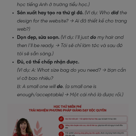
học tiếng Anh ở trường tiểu học.)
Sản xuất hay tạo ra thứ gì đó.
(Ví dụ: Who
did
the
design for the website? → Ai đã thiết kế cho trang
web?)
Dọn dẹp, sửa soạn.
(Ví dụ: I’ll just
do
my hair and
then I’ll be ready. → Tôi sẽ chỉ làm tóc và sau đó
tôi sẽ sẵn sàng.)
Đủ, có thể chấp nhận được.
(Ví dụ: A: What size bag do you need? → Bạn cần
ví cỡ bao nhiêu?
B: A small one will
do
. (a small one is
enough/acceptable) → Một cái nhỏ là được rồi.)