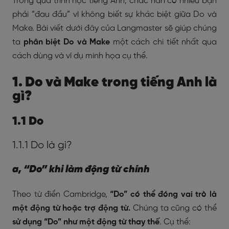
Trong quá trình học tiếng Anh, chắc hẳn có nhiều bạn
phải “đau đầu” vì không biết sự khác biệt giữa Do và
Make. Bài viết dưới đây của Langmaster sẽ giúp chúng
ta
phân biệt Do và Make
một cách chi tiết nhất qua
cách dùng và ví dụ minh họa cụ thể.
1. Do và Make trong tiếng Anh là
gì?
1.1 Do
1.1.1 Do là gì?
a, “Do” khi làm động từ chính
Theo từ điển Cambridge,
“Do” có thể đóng vai trò là
một động từ hoặc trợ động từ.
Chúng ta cũng có thể
sử dụng “Do” như một động từ thay thế
. Cụ thể: