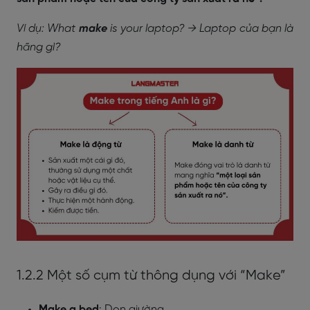
Ví dụ: What
make
is your laptop? → Laptop của bạn là
hãng gì?
1.2.2 Một số cụm từ thông dụng với “Make”
Make a bed
: Dọn giường