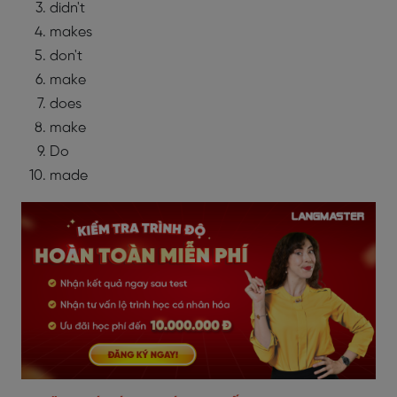
didn't
makes
don't
make
does
make
Do
made