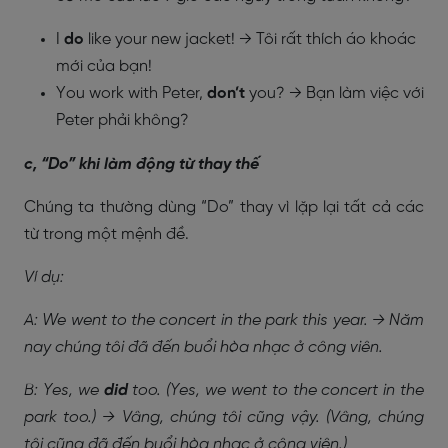
I
do
like your new jacket! → Tôi rất thích áo khoác
mới của bạn!
You work with Peter,
don’t
you? → Bạn làm việc với
Peter phải không?
c, “Do” khi làm động từ thay thế
Chúng ta thường dùng “Do” thay vì lặp lại tất cả các
từ trong một mệnh đề.
Ví dụ:
A: We went to the concert in the park this year. → Năm
nay chúng tôi đã đến buổi hòa nhạc ở công viên.
B: Yes, we
did
too. (Yes, we went to the concert in the
park too.) → Vâng, chúng tôi cũng vậy. (Vâng, chúng
tôi cũng đã đến buổi hòa nhạc ở công viên.)