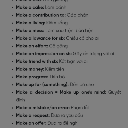
Make a cake:
Làm bánh
Make a contribution to:
Góp phần
Make a living:
Kiếm sống
Make a mess:
Làm xáo trộn, bừa bộn
Make allowance for sb:
Chiếu cố cho ai
Make an effort:
Cố gắng
Make an impression on sb:
Gây ấn tượng với ai
Make friend with sb:
Kết bạn với ai
Make money:
Kiếm tiền
Make progress:
Tiến bộ
Make up for (something):
Đền bù cho
Make a decision = Make up one’s mind:
Quyết
định
Make a mistake/an error:
Phạm lỗi
Make a request:
Đưa ra yêu cầu
Make an offer:
Đưa ra đề nghị