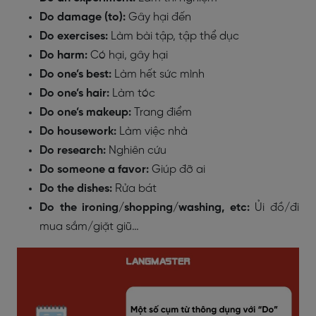
Do damage (to):
Gây hại đến
Do exercises:
Làm bài tập, tập thể dục
Do harm:
Có hại, gây hại
Do one’s best:
Làm hết sức mình
Do one’s hair:
Làm tóc
Do one’s makeup:
Trang điểm
Do housework:
Làm việc nhà
Do research:
Nghiên cứu
Do someone a favor:
Giúp đỡ ai
Do the dishes:
Rửa bát
Do the ironing/shopping/washing, etc:
Ủi đồ/đi
mua sắm/giặt giũ…