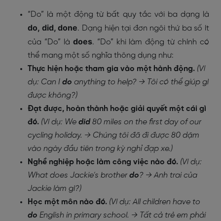
“Do” là một động từ bất quy tắc với ba dạng là
do, did, done
. Dạng hiện tại đơn ngôi thứ ba số ít
does
của “Do” là
. “Do” khi làm động từ chính có
thể mang một số nghĩa thông dụng như:
Thực hiện hoặc tham gia vào một hành động.
(Ví
dụ: Can I
do
anything to help? → Tôi có thể giúp gì
được không?)
Đạt được, hoàn thành hoặc giải quyết một cái gì
đó.
(Ví dụ: We
did
80 miles on the first day of our
cycling holiday. → Chúng tôi đã đi được 80 dặm
vào ngày đầu tiên trong kỳ nghỉ đạp xe.)
Nghề nghiệp hoặc làm công việc nào đó.
(Ví dụ:
What does Jackie’s brother
do
? → Anh trai của
Jackie làm gì?)
Học một môn nào đó.
(Ví dụ: All children have to
do
English in primary school. → Tất cả trẻ em phải