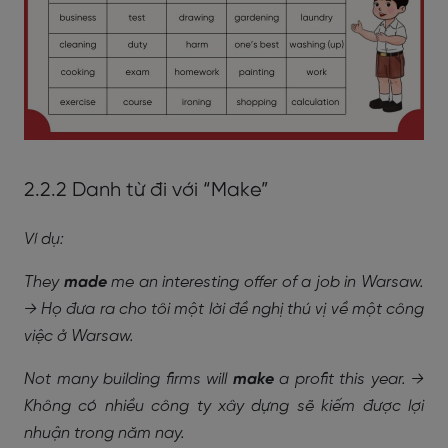
2.2.2 Danh từ đi với “Make”
Ví dụ:
They
made
me an interesting offer of a job in Warsaw.
→ Họ đưa ra cho tôi một lời đề nghị thú vị về một công
việc ở Warsaw.
Not many building firms will
make
a profit this year. →
Không có nhiều công ty xây dựng sẽ kiếm được lợi
nhuận trong năm nay.