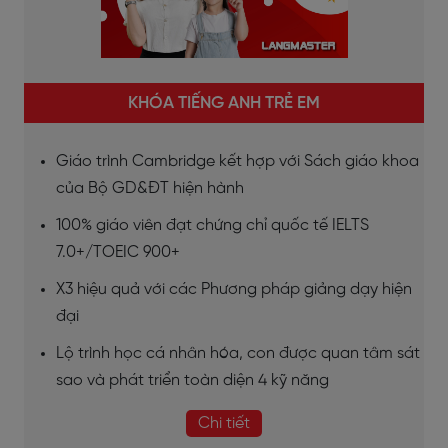
KHÓA TIẾNG ANH TRẺ EM
Giáo trình Cambridge kết hợp với Sách giáo khoa
của Bộ GD&ĐT hiện hành
100% giáo viên đạt chứng chỉ quốc tế IELTS
7.0+/TOEIC 900+
X3 hiệu quả với các Phương pháp giảng dạy hiện
đại
Lộ trình học cá nhân hóa, con được quan tâm sát
sao và phát triển toàn diện 4 kỹ năng
Chi tiết