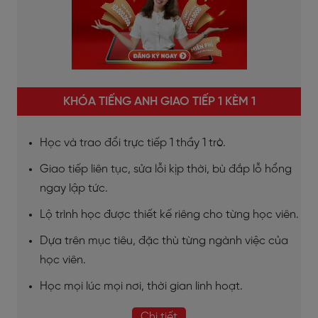
KHÓA TIẾNG ANH GIAO TIẾP 1 KÈM 1
Học và trao đổi trực tiếp 1 thầy 1 trò.
Giao tiếp liên tục, sửa lỗi kịp thời, bù đắp lỗ hổng
ngay lập tức.
Lộ trình học được thiết kế riêng cho từng học viên.
Dựa trên mục tiêu, đặc thù từng ngành việc của
học viên.
Học mọi lúc mọi nơi, thời gian linh hoạt.
Chi tiết