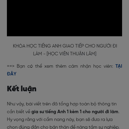
KHÓA HỌC TIẾNG ANH GIAO TIẾP CHO NGƯỜI ĐI
LÀM - [HỌC VIÊN THUẬN LÂM]
==> Bạn có thể xem thêm cảm nhận học viên:
TẠI
ĐÂY
Kết luận
Như vậy, bài viết trên đã tổng hợp toàn bộ thông tin
cần biết về
gia sư tiếng Anh 1 kèm 1 cho người đi làm
.
Hy vọng rằng với cẩm nang này, bạn sẽ đưa ra lựa
chọn đúng đắn cho bản thân để nâng tầm sự nghiệp.