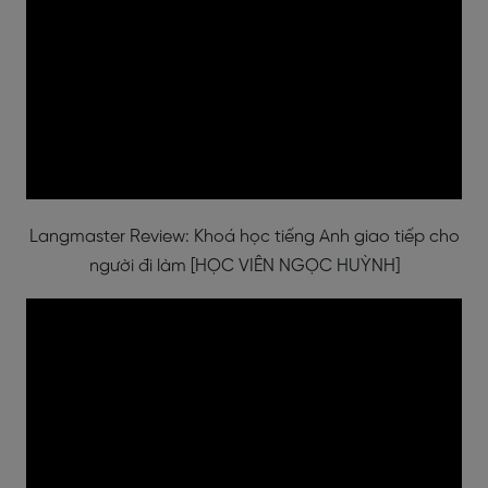
Langmaster Review: Khoá học tiếng Anh giao tiếp cho
người đi làm [HỌC VIÊN NGỌC HUỲNH]