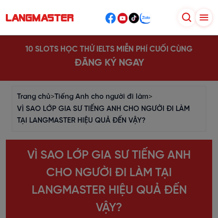
10 SLOTS HỌC THỬ IELTS MIỄN PHÍ CUỐI CÙNG
ĐĂNG KÝ NGAY
Trang chủ
>
Tiếng Anh cho người đi làm
>
VÌ SAO LỚP GIA SƯ TIẾNG ANH CHO NGƯỜI ĐI LÀM
TẠI LANGMASTER HIỆU QUẢ ĐẾN VẬY?
VÌ SAO LỚP GIA SƯ TIẾNG ANH
CHO NGƯỜI ĐI LÀM TẠI
LANGMASTER HIỆU QUẢ ĐẾN
VẬY?