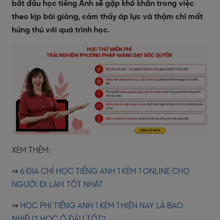
bắt đầu học tiếng Anh sẽ gặp khó khăn trong việc
theo kịp bài giảng, cảm thấy áp lực và thậm chí mất
hứng thú với quá trình học.
XEM THÊM:
⇒
6 ĐỊA CHỈ HỌC TIẾNG ANH 1 KÈM 1 ONLINE CHO
NGƯỜI ĐI LÀM TỐT NHẤT
⇒
HỌC PHÍ TIẾNG ANH 1 KÈM 1 HIỆN NAY LÀ BAO
NHIÊU? HỌC Ở ĐÂU TỐT?