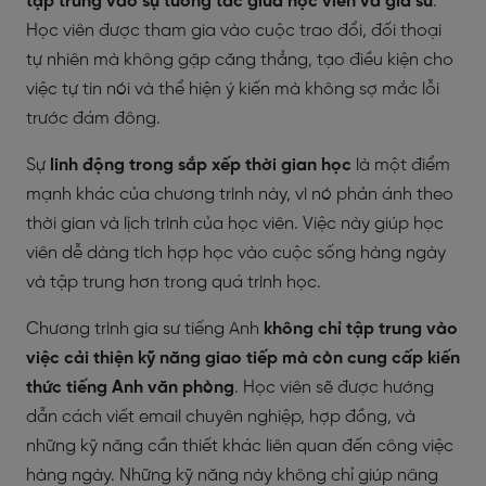
tập trung vào sự tương tác giữa học viên và gia sư
.
Học viên được tham gia vào cuộc trao đổi, đối thoại
tự nhiên mà không gặp căng thẳng, tạo điều kiện cho
việc tự tin nói và thể hiện ý kiến mà không sợ mắc lỗi
trước đám đông.
Sự
linh động trong sắp xếp thời gian học
là một điểm
mạnh khác của chương trình này, vì nó phản ánh theo
thời gian và lịch trình của học viên. Việc này giúp học
viên dễ dàng tích hợp học vào cuộc sống hàng ngày
và tập trung hơn trong quá trình học.
Chương trình gia sư tiếng Anh
không chỉ tập trung vào
việc cải thiện kỹ năng giao tiếp mà còn cung cấp kiến
thức tiếng Anh văn phòng
. Học viên sẽ được hướng
dẫn cách viết email chuyên nghiệp, hợp đồng, và
những kỹ năng cần thiết khác liên quan đến công việc
hàng ngày. Những kỹ năng này không chỉ giúp nâng