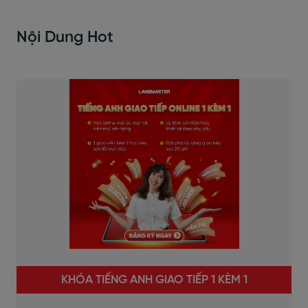
Nội Dung Hot
KHÓA TIẾNG ANH GIAO TIẾP 1 KÈM 1