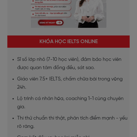
KHÓA HỌC IELTS ONLINE
Sĩ số lớp nhỏ (7-10 học viên), đảm bảo học viên
được quan tâm đồng đều, sát sao.
Giáo viên 7.5+ IELTS, chấm chữa bài trong vòng
24h.
Lộ trình cá nhân hóa, coaching 1-1 cùng chuyên
gia.
Thi thử chuẩn thi thật, phân tích điểm mạnh - yếu
rõ ràng.